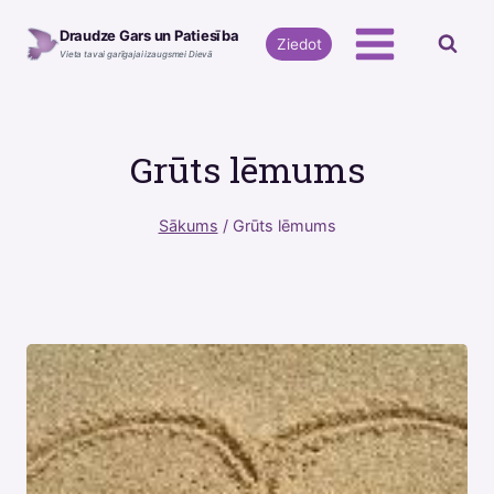
Skip
Draudze Gars un Patiesība
to
Ziedot
Vieta tavai garīgajai izaugsmei Dievā
content
Grūts lēmums
Sākums
/
Grūts lēmums