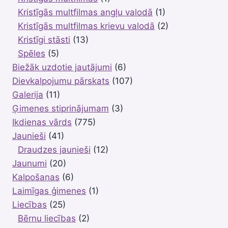
Kristīgās multfilmas angļu valodā
(1)
Kristīgās multfilmas krievu valodā
(2)
Kristīgi stāsti
(13)
Spēles
(5)
Biežāk uzdotie jautājumi
(6)
Dievkalpojumu pārskats
(107)
Galerija
(11)
Ģimenes stiprinājumam
(3)
Ikdienas vārds
(775)
Jaunieši
(41)
Draudzes jaunieši
(12)
Jaunumi
(20)
Kalpošanas
(6)
Laimīgas ģimenes
(1)
Liecības
(25)
Bērnu liecības
(2)