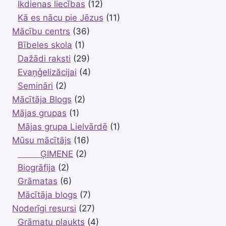
Ikdienas liecības
(12)
Kā es nācu pie Jēzus
(11)
Mācību centrs
(36)
Bībeles skola
(1)
Dažādi raksti
(29)
Evaņģelizācijai
(4)
Semināri
(2)
Mācītāja Blogs
(2)
Mājas grupas
(1)
Mājas grupa Lielvārdē
(1)
Mūsu mācītājs
(16)
ĢIMENE
(2)
Biogrāfija
(2)
Grāmatas
(6)
Mācītāja blogs
(7)
Noderīgi resursi
(27)
Grāmatu plaukts
(4)