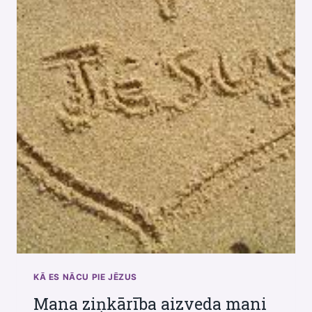
KĀ ES NĀCU PIE JĒZUS
Mana ziņkārība aizveda mani