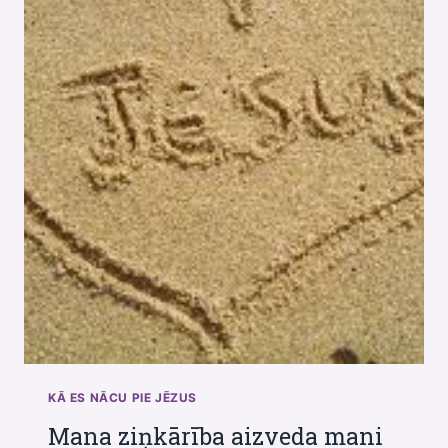
KĀ ES NĀCU PIE JĒZUS
Mana ziņkārība aizveda mani