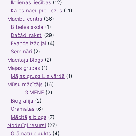
Ikdienas liecības
(12)
Kā es nācu pie Jēzus
(11)
Mācību centrs
(36)
Bībeles skola
(1)
Dažādi raksti
(29)
Evaņģelizācijai
(4)
Semināri
(2)
Mācītāja Blogs
(2)
Mājas grupas
(1)
Mājas grupa Lielvārdē
(1)
Mūsu mācītājs
(16)
ĢIMENE
(2)
Biogrāfija
(2)
Grāmatas
(6)
Mācītāja blogs
(7)
Noderīgi resursi
(27)
Grāmatu plaukts
(4)