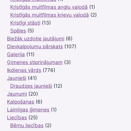
Kristīgās multfilmas angļu valodā
(1)
Kristīgās multfilmas krievu valodā
(2)
Kristīgi stāsti
(13)
Spēles
(5)
Biežāk uzdotie jautājumi
(6)
Dievkalpojumu pārskats
(107)
Galerija
(11)
Ģimenes stiprinājumam
(3)
Ikdienas vārds
(776)
Jaunieši
(41)
Draudzes jaunieši
(12)
Jaunumi
(20)
Kalpošanas
(6)
Laimīgas ģimenes
(1)
Liecības
(25)
Bērnu liecības
(2)