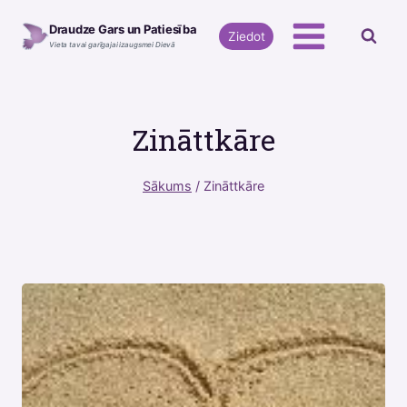
Skip
Draudze Gars un Patiesība
to
Ziedot
Vieta tavai garīgajai izaugsmei Dievā
content
Zināttkāre
Sākums
/
Zināttkāre