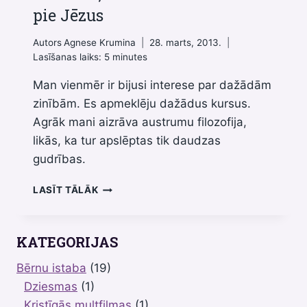
pie Jēzus
Autors
Agnese Krumina
28. marts, 2013.
Lasīšanas laiks:
5
minutes
Man vienmēr ir bijusi interese par dažādām
zinībām. Es apmeklēju dažādus kursus.
Agrāk mani aizrāva austrumu filozofija,
likās, ka tur apslēptas tik daudzas
gudrības.
MANA
LASĪT TĀLĀK
ZIŅKĀRĪBA
AIZVEDA
MANI
KATEGORIJAS
PIE
JĒZUS
Bērnu istaba
(19)
Dziesmas
(1)
Kristīgās multfilmas
(1)