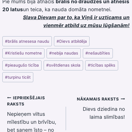
Pie mums bija atnācis
brālis no draudzes un atnesis
20 latus
un teica, ka nauda domāta nometnei.
Slava Dievam par to, ka Viņš ir uzticams un
vienmēr atbild uz mūsu lūgšanām!
Post
#
brālis atnesesa naudu
#
Dievs atbildēja
Tags:
#
Kristiešu nometne
#
nebija naudas
#
nešaubīties
#
pieaugušo ticība
#
svētdienas skola
#
ticības spēks
#
turpinu ticēt
Ziņu
IEPRIEKŠĒJAIS
NĀKAMAIS RAKSTS
RAKSTS
Dievs dziedina no
izvēlne
Nepieņem viltus
laima slimības!
mīlestību un brīvību,
bet saņem īsto – no