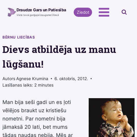
Skip
Draudze Gars un Patiesība
to
Ziedot
Vieta tavai garīgajai izaugsmei Dievā
content
BĒRNU LIECĪBAS
Dievs atbildēja uz manu
lūgšanu!
Autors
Agnese Krumina
6. oktobris, 2012.
Lasīšanas laiks:
2
minutes
Man bija seši gadi un es ļoti
vēlējos braukt uz kristiešu
nometni. Par nometni bija
jāmaksā 20 lati, bet mums
tādas naudas nebija. Mēs ar