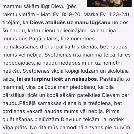
mammu sākām lūgt Dievu (pēc
rakstu vietām – Mat. Ev.18:19-20; Marka Ev.11:23-24),
ticējām, ka
Dievs atbildēs uz manu lūgšanu
un dos
šo naudu, katru dienu apliecinājām, ka naudiņa
mums būs.Pagāja laiks, līdz nometnes
nomaksāšanas dienai palika trīs dienas, bet naudas
mums vēl nebija. Svētdienas rītā mamma teica, lai es
nebēdājoties, ja naudu nedabūsim un uz nometni
netikšu. Svētdienas skolā kopīgi lūdzām un skolotāja
teica,
lai es turpinu ticēt un nešaubos
. Pastāstīju to
mammai, viņa palūdza man piedošanu, ka bija
pārstājusi ticēt un kopā sākām pateikties Dievam par
naudu.Pēdējā samaksas diena bija trešdiena, bet
otrdienas vakarā naudas mums vēl nebija. Pirms
gulētiešanas pielūdzām Dievu un teicām, lai notiek
Viņa prāts. No rīta mūs pamodināja zvans pie durvīm.