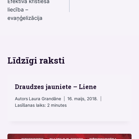
izvēlne
Efektīva kristieša
liecība –
evaņģelizācija
Līdzīgi raksti
Draudzes jauniete – Liene
Autors
Laura Grandāne
16. maijs, 2018.
Lasīšanas laiks:
2
minutes