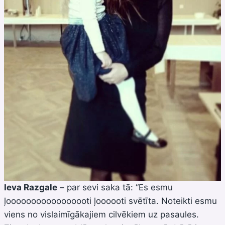
Ieva Razgale
– par sevi saka tā: “Es esmu
ļooooooooooooooooti ļoooooti svētīta. Noteikti esmu
viens no vislaimīgākajiem cilvēkiem uz pasaules.