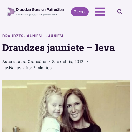
Skip
Draudze Gars un Patiesība
to
Ziedot
Vieta tavai garīgajai izaugsmei Dievā
content
DRAUDZES JAUNIEŠI
|
JAUNIEŠI
Draudzes jauniete – Ieva
Autors
Laura Grandāne
8. oktobris, 2012.
Lasīšanas laiks:
2
minutes