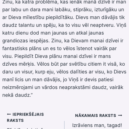
Zinu, ka katra problēma, kas ienāk manā dzīvē ir man
par labu un dara mani labāku, stiprāku, izturīgāku un
ar Dieva mīlestību piepildītāku. Dievs man dāvājis tik
daudz talantu un spēju, ka to visu vēl neaptveru. Viņš
katru dienu dod man jaunas un atkal jaunas
grandiozas iespējas. Zinu, ka Dievam manai dzīvei ir
fantastisks plāns un es to vēlos īstenot vairāk par
visu. Piepildīt Dieva plānu manai dzīvei ir mans
dzīves mērķis. Vēlos būt par svētību citiem it visā, ko
daru un visur, kurp eju, vēlos dalīties ar visu, ko Dievs
manī licis un man dāvājis, jo Viņš ir devis patiesi
neizmērojami un vārdos neaprakstāmi daudz, vairāk
nekā daudz.”
Ziņu
IEPRIEKŠĒJAIS
NĀKAMAIS RAKSTS
RAKSTS
Izrāviens man, tagad!