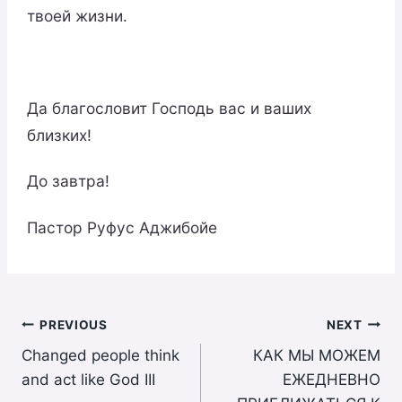
твоей жизни.
Да благословит Господь вас и ваших
близких!
До завтра!
Пастор Руфус Аджибойе
Post
PREVIOUS
NEXT
Changed people think
КАК МЫ МОЖЕМ
navigation
and act like God III
ЕЖЕДНЕВНО