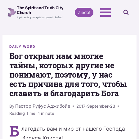
Skip
The Spirit and Truth City
to
Ziedot
Church
A place for your spiritual growth in God
content
DAILY WORD
Бог открыл нам многие
тайны, которых другие не
понимают, поэтому, у нас
есть причина для того, чтобы
славить и благодарить Бога
Пастор Руфус Аджибойе
By
2017-September-23
Reading Time:
1
minute
Б
лагодать вам и мир от нашего Господа
Иисуса Христа!