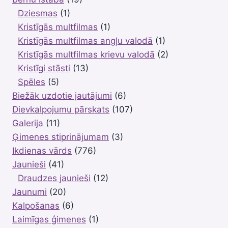
Dziesmas
(1)
Kristīgās multfilmas
(1)
Kristīgās multfilmas angļu valodā
(1)
Kristīgās multfilmas krievu valodā
(2)
Kristīgi stāsti
(13)
Spēles
(5)
Biežāk uzdotie jautājumi
(6)
Dievkalpojumu pārskats
(107)
Galerija
(11)
Ģimenes stiprinājumam
(3)
Ikdienas vārds
(776)
Jaunieši
(41)
Draudzes jaunieši
(12)
Jaunumi
(20)
Kalpošanas
(6)
Laimīgas ģimenes
(1)