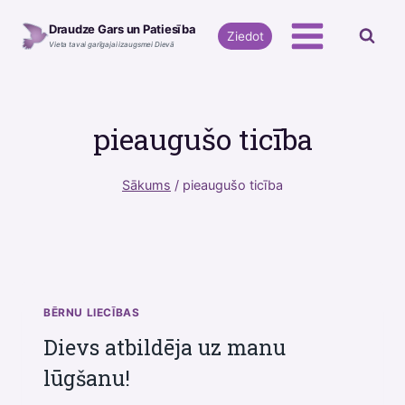
Skip
Draudze Gars un Patiesība
to
Ziedot
Vieta tavai garīgajai izaugsmei Dievā
content
pieaugušo ticība
Sākums
/
pieaugušo ticība
BĒRNU LIECĪBAS
Dievs atbildēja uz manu
lūgšanu!