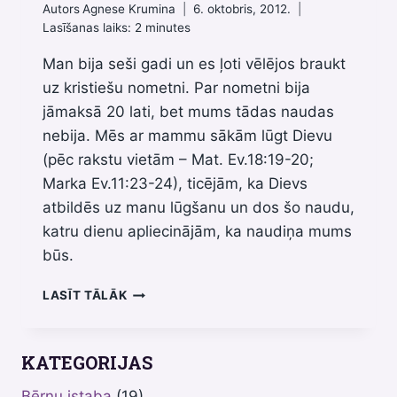
Autors
Agnese Krumina
6. oktobris, 2012.
Lasīšanas laiks:
2
minutes
Man bija seši gadi un es ļoti vēlējos braukt
uz kristiešu nometni. Par nometni bija
jāmaksā 20 lati, bet mums tādas naudas
nebija. Mēs ar mammu sākām lūgt Dievu
(pēc rakstu vietām – Mat. Ev.18:19-20;
Marka Ev.11:23-24), ticējām, ka Dievs
atbildēs uz manu lūgšanu un dos šo naudu,
katru dienu apliecinājām, ka naudiņa mums
būs.
DIEVS
LASĪT TĀLĀK
ATBILDĒJA
UZ
MANU
KATEGORIJAS
LŪGŠANU!
Bērnu istaba
(19)