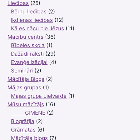
Liecības
(25)
Bērnu liecības
(2)
Ikdienas liecības
(12)
Kā es nācu pie Jēzus
(11)
Mācību centrs
(36)
Bībeles skola
(1)
Dažādi raksti
(29)
Evaņģelizācijai
(4)
Semināri
(2)
Mācītāja Blogs
(2)
Mājas grupas
(1)
Mājas grupa Lielvārdē
(1)
Mūsu mācītājs
(16)
ĢIMENE
(2)
Biogrāfija
(2)
Grāmatas
(6)
Mācītāja blogs
(7)