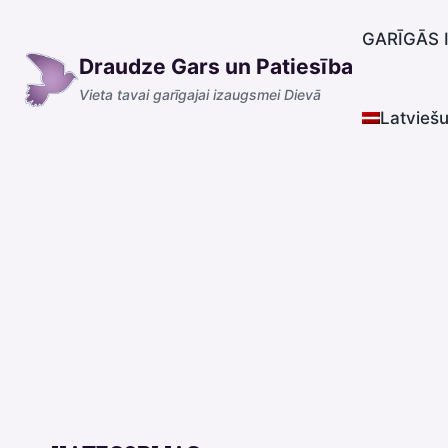
Skip
to
GARĪGĀS 
Draudze Gars un Patiesība
content
Vieta tavai garīgajai izaugsmei Dievā
Latvieš