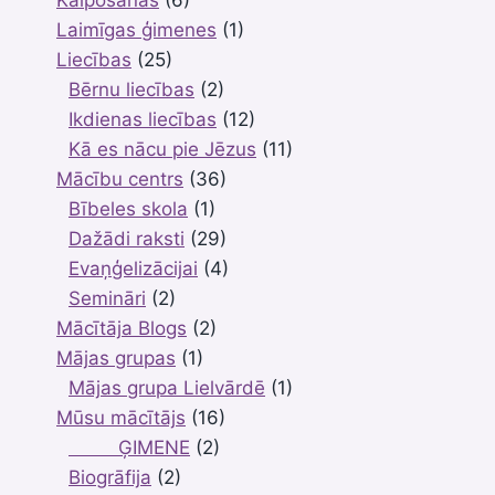
Kalpošanas
(6)
Laimīgas ģimenes
(1)
Liecības
(25)
Bērnu liecības
(2)
Ikdienas liecības
(12)
Kā es nācu pie Jēzus
(11)
Mācību centrs
(36)
Bībeles skola
(1)
Dažādi raksti
(29)
Evaņģelizācijai
(4)
Semināri
(2)
Mācītāja Blogs
(2)
Mājas grupas
(1)
Mājas grupa Lielvārdē
(1)
Mūsu mācītājs
(16)
ĢIMENE
(2)
Biogrāfija
(2)