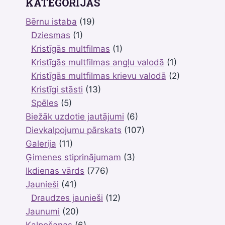
KATEGORIJAS
Bērnu istaba
(19)
Dziesmas
(1)
Kristīgās multfilmas
(1)
Kristīgās multfilmas angļu valodā
(1)
Kristīgās multfilmas krievu valodā
(2)
Kristīgi stāsti
(13)
Spēles
(5)
Biežāk uzdotie jautājumi
(6)
Dievkalpojumu pārskats
(107)
Galerija
(11)
Ģimenes stiprinājumam
(3)
Ikdienas vārds
(776)
Jaunieši
(41)
Draudzes jaunieši
(12)
Jaunumi
(20)