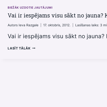
BIEŽĀK UZDOTIE JAUTĀJUMI
Vai ir iespējams visu sākt no jauna? 
Autors
Ieva Razgale
17. oktobris, 2012.
Lasīšanas laiks:
3
mi
Vai ir iespējams visu sākt no jauna?
VAI
LASĪT TĀLĀK
IR
IESPĒJAMS
VISU
SĀKT
NO
JAUNA?
KĀ?