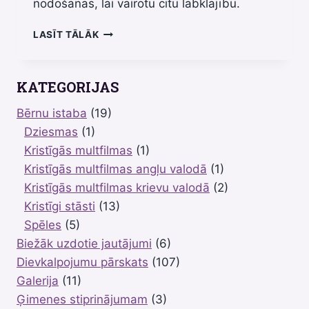
nodošanās, lai vairotu citu labklājību.
“DEBESU
LASĪT TĀLĀK
LOGI”
–
MĀCĪTĀJS
KATEGORIJAS
RUFUS
ADŽIBOIJE
Bērnu istaba
(19)
Dziesmas
(1)
Kristīgās multfilmas
(1)
Kristīgās multfilmas angļu valodā
(1)
Kristīgās multfilmas krievu valodā
(2)
Kristīgi stāsti
(13)
Spēles
(5)
Biežāk uzdotie jautājumi
(6)
Dievkalpojumu pārskats
(107)
Galerija
(11)
Ģimenes stiprinājumam
(3)