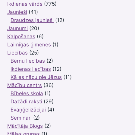
Ikdienas vārds
(775)
Jaunieši
(41)
Draudzes jaunieši
(12)
Jaunumi
(20)
Kalpošanas
(6)
Laimīgas ģimenes
(1)
Liecības
(25)
Bērnu liecības
(2)
Ikdienas liecības
(12)
Kā es nācu pie Jēzus
(11)
Mācību centrs
(36)
Bībeles skola
(1)
Dažādi raksti
(29)
Evaņģelizācijai
(4)
Semināri
(2)
Mācītāja Blogs
(2)
Mājas grupas
(1)