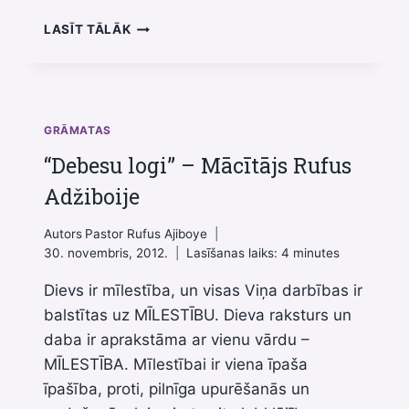
AR
LASĪT TĀLĀK
NEPIEDOŠANU
MĒS
LAUPĀM
SEV
GAN
GRĀMATAS
TICĪBU,
“Debesu logi” – Mācītājs Rufus
GAN
ARĪ
Adžiboije
TĪRU
SIRDSAPZIŅU
Autors
Pastor Rufus Ajiboye
30. novembris, 2012.
Lasīšanas laiks:
4
minutes
Dievs ir mīlestība, un visas Viņa darbības ir
balstītas uz MĪLESTĪBU. Dieva raksturs un
daba ir aprakstāma ar vienu vārdu –
MĪLESTĪBA. Mīlestībai ir viena īpaša
īpašība, proti, pilnīga upurēšanās un