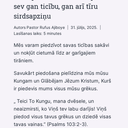
sev gan ticību, gan arī tīru
sirdsapziņu
Autors
Pastor Rufus Ajiboye
31. jūlijs, 2025.
Lasīšanas laiks:
5
minutes
Mēs varam piedzīvot savas ticības sakāvi
un nokļūt cietumā līdz ar garīgajiem
tirāniem.
Savukārt piedošana pielīdzina mūs mūsu
Kungam un Glābējam Jēzum Kristum, Kurš
ir piedevis mums visus mūsu grēkus.
„ Teici To Kungu, mana dvēsele, un
neaizmirsti, ko Viņš tev labu darījis! Viņš
piedod visus tavus grēkus un dziedē visas
tavas vainas.” (Psalms 103:2-3).