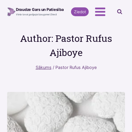
Skip
Draudze Gars un Patiesība
to
Ziedot
Vieta tavai garīgajai izaugsmei Dievā
content
Author: Pastor Rufus
Ajiboye
Sākums
/
Pastor Rufus Ajiboye