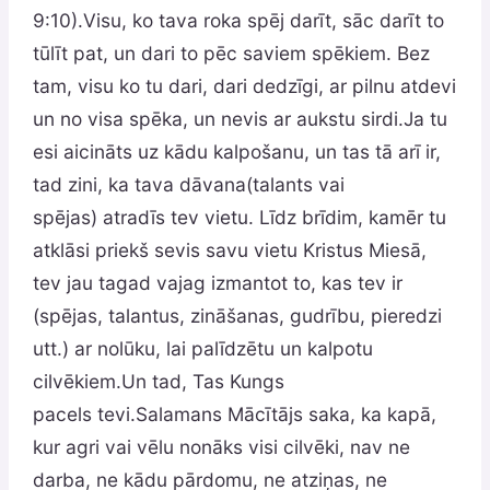
9:10).Visu, ko tava roka spēj darīt, sāc darīt to
tūlīt pat, un dari to pēc saviem spēkiem. Bez
tam, visu ko tu dari, dari dedzīgi, ar pilnu atdevi
un no visa spēka, un nevis ar aukstu sirdi.Ja tu
esi aicināts uz kādu kalpošanu, un tas tā arī ir,
tad zini, ka tava dāvana(talants vai
spējas) atradīs tev vietu. Līdz brīdim, kamēr tu
atklāsi priekš sevis savu vietu Kristus Miesā,
tev jau tagad vajag izmantot to, kas tev ir
(spējas, talantus, zināšanas, gudrību, pieredzi
utt.) ar nolūku, lai palīdzētu un kalpotu
cilvēkiem.Un tad, Tas Kungs
pacels tevi.Salamans Mācītājs saka, ka kapā,
kur agri vai vēlu nonāks visi cilvēki, nav ne
darba, ne kādu pārdomu, ne atziņas, ne