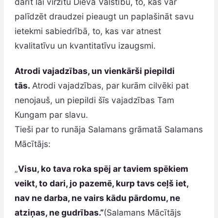
darīt lai virzītu Dieva Valstību, to, kas var
palīdzēt draudzei pieaugt un paplašināt savu
ietekmi sabiedrībā, to, kas var atnest
kvalitatīvu un kvantitatīvu izaugsmi.
Atrodi vajadzības, un vienkārši piepildi
tās.
Atrodi vajadzības, par kurām cilvēki pat
nenojauš, un piepildi šīs vajadzības Tam
Kungam par slavu.
Tieši par to runāja Salamans grāmatā Salamans
Mācītājs:
„
Visu, ko tava roka spēj ar taviem spēkiem
veikt, to dari, jo pazemē, kurp tavs ceļš iet,
nav ne darba, ne vairs kādu pārdomu, ne
atziņas, ne gudrības.”
(Salamans Mācītājs