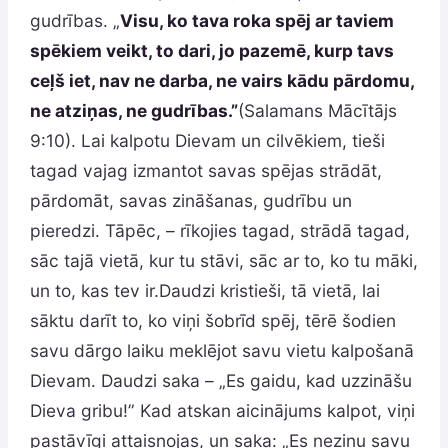
gudrības. „
Visu, ko tava roka spēj ar taviem
spēkiem veikt, to dari, jo pazemē, kurp tavs
ceļš iet, nav ne darba, ne vairs kādu pārdomu,
ne atziņas, ne gudrības.”
(Salamans Mācītājs
9:10). Lai kalpotu Dievam un cilvēkiem, tieši
tagad vajag izmantot savas spējas strādāt,
pārdomāt, savas zināšanas, gudrību un
pieredzi. Tāpēc, – rīkojies tagad, strādā tagad,
sāc tajā vietā, kur tu stāvi, sāc ar to, ko tu māki,
un to, kas tev ir.Daudzi kristieši, tā vietā, lai
sāktu darīt to, ko viņi šobrīd spēj, tērē šodien
savu dārgo laiku meklējot savu vietu kalpošanā
Dievam. Daudzi saka – „Es gaidu, kad uzzināšu
Dieva gribu!” Kad atskan aicinājums kalpot, viņi
pastāvīgi attaisnojas, un saka: „Es nezinu savu