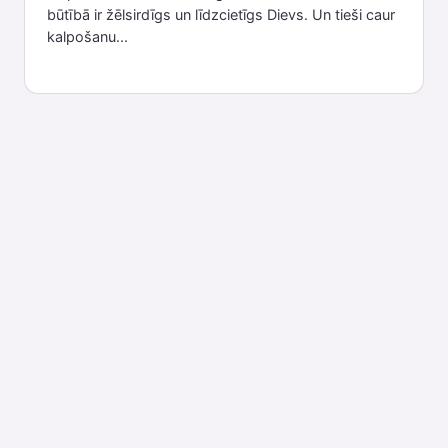
būtībā ir žēlsirdīgs un līdzcietīgs Dievs. Un tieši caur
kalpošanu...