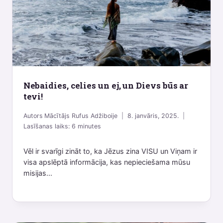
Nebaidies, celies un ej, un Dievs būs ar
tevi!
Autors
Mācītājs Rufus Adžiboije
8. janvāris, 2025.
Lasīšanas laiks:
6
minutes
Vēl ir svarīgi zināt to, ka Jēzus zina VISU un Viņam ir
visa apslēptā informācija, kas nepieciešama mūsu
misijas...