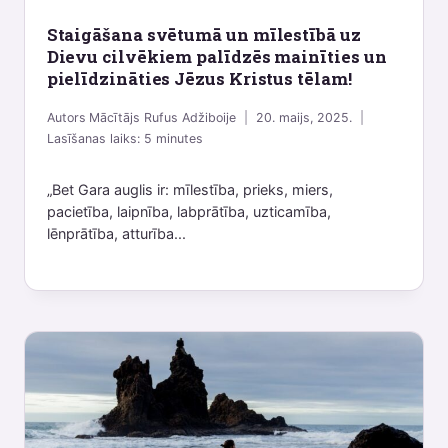
Staigāšana svētumā un mīlestībā uz
Dievu cilvēkiem palīdzēs mainīties un
pielīdzināties Jēzus Kristus tēlam!
Autors
Mācītājs Rufus Adžiboije
20. maijs, 2025.
Lasīšanas laiks:
5
minutes
„Bet Gara auglis ir: mīlestība, prieks, miers,
pacietība, laipnība, labprātība, uzticamība,
lēnprātība, atturība...