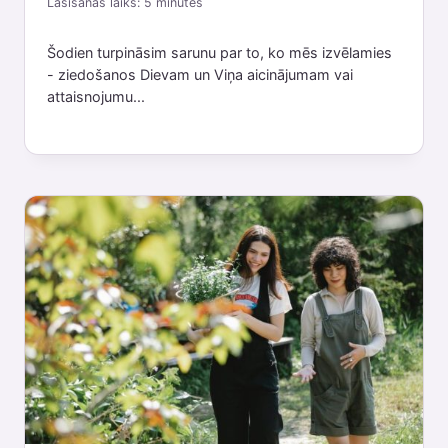
Lasīšanas laiks:
5
minutes
Šodien turpināsim sarunu par to, ko mēs izvēlamies
- ziedošanos Dievam un Viņa aicinājumam vai
attaisnojumu...