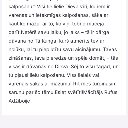
kalpošanu.” Visi tie lielie Dieva vīri, kuriem ir
varenas un ietekmīgas kalpošanas, sāka ar
kaut ko mazu, ar to, ko viņi tobrīd mācēja
darīt.Netērē savu laiku, jo laiks – tā ir dārga
dāvana no Tā Kunga, kurš atmērīts tev ar
nolūku, lai tu piepildītu savu aicinājumu. Tavas
zināšanas, tava pieredze un spēja domāt, – tās
visas ir dāvanas no Dieva. Sēj to visu tagad, un
tu pļausi lielu kalpošanu. Viss lielais vai
varenais sākas ar mazumu! Rīt mēs turpināsim
sarunu par šo tēmu.Esiet svētīti!Mācītājs Rufus
Adžiboije