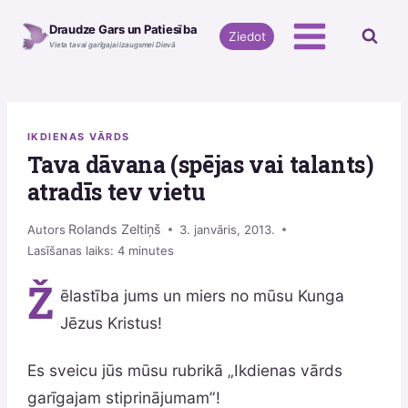
Skip
Draudze Gars un Patiesība
to
Ziedot
Vieta tavai garīgajai izaugsmei Dievā
content
IKDIENAS VĀRDS
Tava dāvana (spējas vai talants)
atradīs tev vietu
Rolands Zeltiņš
Autors
3. janvāris, 2013.
Lasīšanas laiks:
4
minutes
Ž
ēlastība jums un miers no mūsu Kunga
Jēzus Kristus!
Es sveicu jūs mūsu rubrikā „Ikdienas vārds
garīgajam stiprinājumam”!