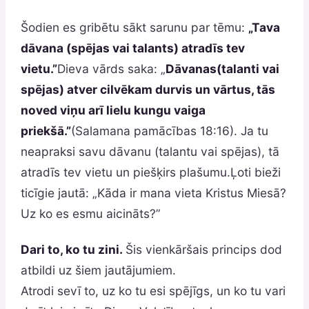
Šodien es gribētu sākt sarunu par tēmu:
„Tava
dāvana (spējas vai talants) atradīs tev
vietu.”
Dieva vārds saka: „
Dāvanas(talanti vai
spējas) atver cilvēkam durvis un vārtus, tās
noved viņu arī lielu kungu vaiga
priekšā.”
(Salamana pamācības 18:16). Ja tu
neapraksi savu dāvanu (talantu vai spējas), tā
atradīs tev vietu un piešķirs plašumu.Ļoti bieži
ticīgie jautā: „Kāda ir mana vieta Kristus Miesā?
Uz ko es esmu aicināts?”
Dari to, ko tu zini
.
Šis vienkāršais princips dod
atbildi uz šiem jautājumiem.
Atrodi sevī to, uz ko tu esi spējīgs, un ko tu vari