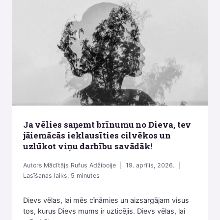
Ja vēlies saņemt brīnumu no Dieva, tev
jāiemācās ieklausīties cilvēkos un
uzlūkot viņu darbību savādāk!
Autors
Mācītājs Rufus Adžiboije
19. aprīlis, 2026.
Lasīšanas laiks:
5
minutes
Dievs vēlas, lai mēs cīnāmies un aizsargājam visus
tos, kurus Dievs mums ir uzticējis. Dievs vēlas, lai