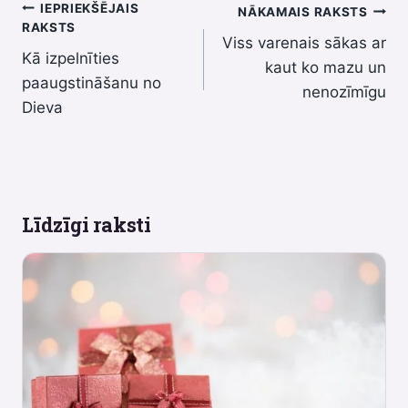
Ziņu
IEPRIEKŠĒJAIS
NĀKAMAIS RAKSTS
RAKSTS
Viss varenais sākas ar
izvēlne
Kā izpelnīties
kaut ko mazu un
paaugstināšanu no
nenozīmīgu
Dieva
Līdzīgi raksti