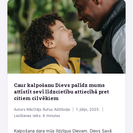
Caur kalpošanu Dievs palīdz mums
attīstīt sevī līdzcietību attiecībā pret
citiem cilvēkiem
Autors
Mācītājs Rufus Adžiboije
1. jūlijs, 2025.
Lasīšanas laiks:
6
minutes
Kalpošana dara mūs līdzīgus Dievam. Dievs Savā