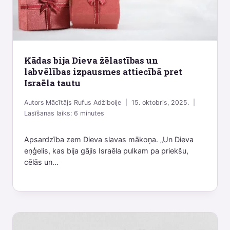
Kādas bija Dieva žēlastības un
labvēlības izpausmes attiecībā pret
Israēla tautu
Autors
Mācītājs Rufus Adžiboije
15. oktobris, 2025.
Lasīšanas laiks:
6
minutes
Apsardzība zem Dieva slavas mākoņa. „Un Dieva
eņģelis, kas bija gājis Israēla pulkam pa priekšu,
cēlās un...