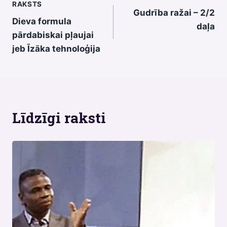
RAKSTS
Gudrība ražai – 2/2
izvēlne
Dieva formula
daļa
pārdabiskai pļaujai
jeb Īzāka tehnoloģija
Līdzīgi raksti