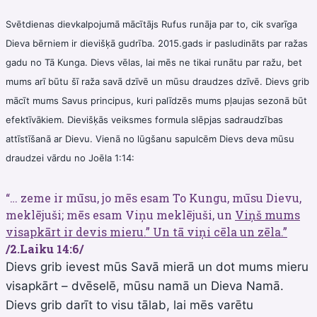
Svētdienas dievkalpojumā mācītājs Rufus runāja par to, cik svarīga
Dieva bērniem ir dievišķā gudrība. 2015.gads ir pasludināts par ražas
gadu no Tā Kunga. Dievs vēlas, lai mēs ne tikai runātu par ražu, bet
mums arī būtu šī raža savā dzīvē un mūsu draudzes dzīvē. Dievs grib
mācīt mums Savus principus, kuri palīdzēs mums pļaujas sezonā būt
efektīvākiem. Dievišķās veiksmes formula slēpjas sadraudzības
attīstīšanā ar Dievu. Vienā no lūgšanu sapulcēm Dievs deva mūsu
draudzei vārdu no Joēla 1:14:
“… zeme ir mūsu, jo mēs esam To Kungu, mūsu Dievu,
meklējuši; mēs esam Viņu meklējuši, un
Viņš mums
visapkārt ir devis mieru.” Un tā viņi cēla un zēla.”
/2.Laiku 14:6/
Dievs grib ievest mūs Savā mierā un dot mums mieru
visapkārt – dvēselē, mūsu namā un Dieva Namā.
Dievs grib darīt to visu tālab, lai mēs varētu