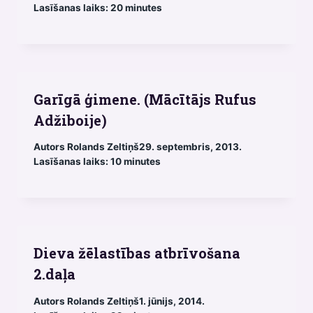
Lasīšanas laiks:
20
minutes
Garīgā ģimene. (Mācītājs Rufus
Adžiboije)
Autors
Rolands Zeltiņš
29. septembris, 2013.
Lasīšanas laiks:
10
minutes
Dieva žēlastības atbrīvošana
2.daļa
Autors
Rolands Zeltiņš
1. jūnijs, 2014.