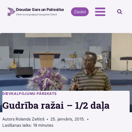
Skip
Draudze Gars un Patiesība
to
Ziedot
Vieta tavai garīgajai izaugsmei Dievā
content
DIEVKALPOJUMU PĀRSKATS
Gudrība ražai – 1/2 daļa
Autors
Rolands Zeltiņš
25. janvāris, 2015.
Lasīšanas laiks:
19
minutes