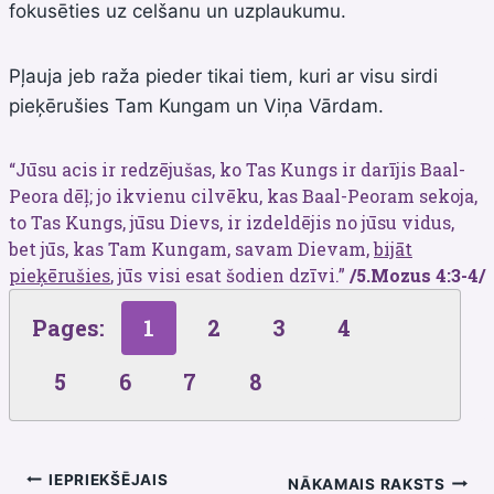
fokusēties uz celšanu un uzplaukumu.
Pļauja jeb raža pieder tikai tiem, kuri ar visu sirdi
pieķērušies Tam Kungam un Viņa Vārdam.
“Jūsu acis ir redzējušas, ko Tas Kungs ir darījis Baal-
Peora dēļ; jo ikvienu cilvēku, kas Baal-Peoram sekoja,
to Tas Kungs, jūsu Dievs, ir izdeldējis no jūsu vidus,
bet jūs, kas Tam Kungam, savam Dievam,
bijāt
pieķērušies
, jūs visi esat šodien dzīvi.”
/5.Mozus 4:3-4/
Pages:
1
2
3
4
5
6
7
8
Ziņu
IEPRIEKŠĒJAIS
NĀKAMAIS RAKSTS