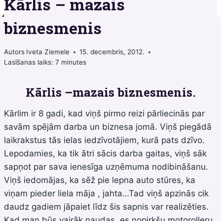
Kārlis – mazais
biznesmenis
Autors
Iveta Ziemele
15. decembris, 2012.
Lasīšanas laiks:
7
minutes
Kārlis –mazais biznesmenis.
Kārlim ir 8 gadi, kad viņš pirmo reizi pārliecinās par
savām spējām darba un biznesa jomā. Viņš piegādā
laikrakstus tās ielas iedzīvotājiem, kurā pats dzīvo.
Lepodamies, ka tik ātri sācis darba gaitas, viņš sāk
sapņot par sava ienesīga uzņēmuma nodibināšanu.
Viņš iedomājas, ka sēž pie lepna auto stūres, ka
viņam pieder liela māja , jahta…Tad viņš apzinās cik
daudz gadiem jāpaiet līdz šis sapnis var realizēties.
Kad man būs vairāk naudas, es nopirkšu motorolleru,