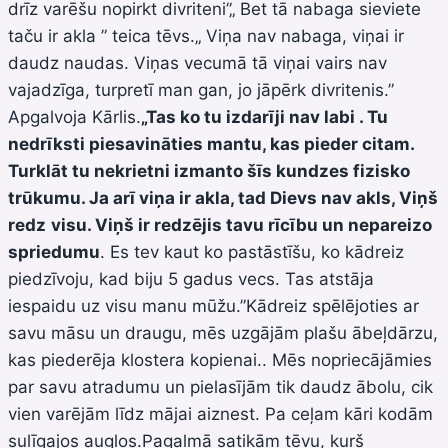
drīz varēšu nopirkt divriteni”„ Bet tā nabaga sieviete
taču ir akla ” teica tēvs.„ Viņa nav nabaga, viņai ir
daudz naudas. Viņas vecumā tā viņai vairs nav
vajadzīga, turpretī man gan, jo jāpērk divritenis.”
Apgalvoja Kārlis.
„Tas ko tu izdarīji nav labi . Tu
nedrīksti piesavināties mantu, kas pieder citam.
Turklāt tu nekrietni izmanto šīs kundzes fizisko
trūkumu. Ja arī viņa ir akla, tad Dievs nav akls, Viņš
redz
visu. Viņš ir redzējis tavu rīcību un nepareizo
spriedumu
. Es tev kaut ko pastāstīšu, ko kādreiz
piedzīvoju, kad biju 5 gadus vecs. Tas atstāja
iespaidu uz visu manu mūžu.”Kādreiz spēlējoties ar
savu māsu un draugu, mēs uzgājām plašu ābeļdārzu,
kas piederēja klostera kopienai.. Mēs nopriecājāmies
par savu atradumu un pielasījām tik daudz ābolu, cik
vien varējām līdz mājai aiznest. Pa ceļam kāri kodām
sulīgajos augļos.Pagalmā satikām tēvu, kurš