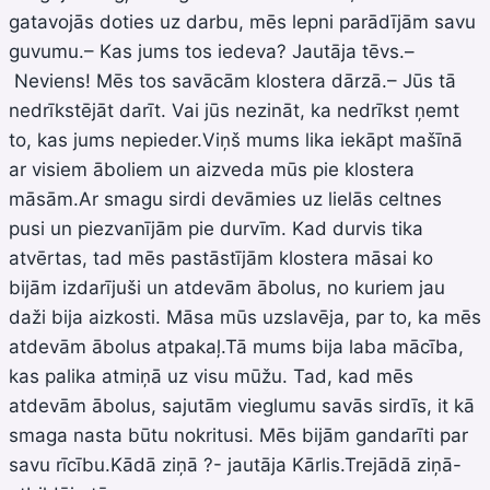
gatavojās doties uz darbu, mēs lepni parādījām savu
guvumu.– Kas jums tos iedeva? Jautāja tēvs.–
Neviens! Mēs tos savācām klostera dārzā.– Jūs tā
nedrīkstējāt darīt. Vai jūs nezināt, ka nedrīkst ņemt
to, kas jums nepieder.Viņš mums lika iekāpt mašīnā
ar visiem āboliem un aizveda mūs pie klostera
māsām.Ar smagu sirdi devāmies uz lielās celtnes
pusi un piezvanījām pie durvīm. Kad durvis tika
atvērtas, tad mēs pastāstījām klostera māsai ko
bijām izdarījuši un atdevām ābolus, no kuriem jau
daži bija aizkosti. Māsa mūs uzslavēja, par to, ka mēs
atdevām ābolus atpakaļ.Tā mums bija laba mācība,
kas palika atmiņā uz visu mūžu. Tad, kad mēs
atdevām ābolus, sajutām vieglumu savās sirdīs, it kā
smaga nasta būtu nokritusi. Mēs bijām gandarīti par
savu rīcību.Kādā ziņā ?- jautāja Kārlis.Trejādā ziņā-