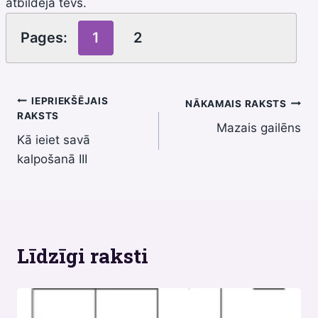
atbildēja tēvs.
Pages:
1
2
Ziņu
IEPRIEKŠĒJAIS
NĀKAMAIS RAKSTS
RAKSTS
Mazais gailēns
izvēlne
Kā ieiet savā
kalpošanā III
Līdzīgi raksti