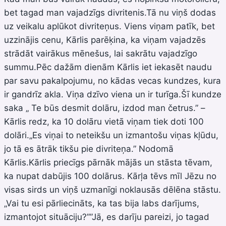
bet tagad man vajadzīgs divritenis.Tā nu viņš dodas
uz veikalu aplūkot divriteņus. Viens viņam patīk, bet
uzzinājis cenu, Kārlis parēķina, ka viņam vajadzēs
strādāt vairākus mēnešus, lai sakrātu vajadzīgo
summu.Pēc dažām dienām Kārlis iet iekasēt naudu
par savu pakalpojumu, no kādas vecas kundzes, kura
ir gandrīz akla. Viņa dzīvo viena un ir turīga.Šī kundze
saka „ Te būs desmit dolāru, izdod man četrus.” –
Kārlis redz, ka 10 dolāru vietā viņam tiek doti 100
dolāri.„Es viņai to neteikšu un izmantošu viņas kļūdu,
jo tā es ātrāk tikšu pie divriteņa.” Nodomā
Kārlis.Kārlis priecīgs pārnāk mājās un stāsta tēvam,
ka nupat dabūjis 100 dolārus. Kārļa tēvs mīl Jēzu no
visas sirds un viņš uzmanīgi noklausās dēlēna stāstu.
„Vai tu esi pārliecināts, ka tas bija labs darījums,
izmantojot situāciju?””Jā, es darīju pareizi, jo tagad