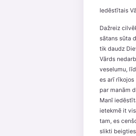
Iedēstītais V
Dažreiz cilvē
sātans sūta d
tik daudz Die
Vārds nedarbo
veselumu, līd
es arī rīkojos
par manām do
Manī iedēstīt
ietekmē it vi
tam, es cenšo
slikti beigti