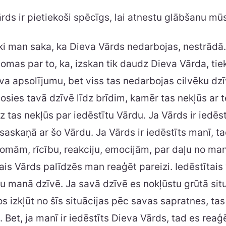
ārds ir pietiekoši spēcīgs, lai atnestu glābšanu m
ki man saka, ka Dieva Vārds nedarbojas, nestrādā
omas par to, ka, izskan tik daudz Dieva Vārda, tie
va apsolījumu, bet viss tas nedarbojas cilvēku dz
sies tavā dzīvē līdz brīdim, kamēr tas nekļūs ar t
z tas nekļūs par iedēstītu Vārdu. Ja Vārds ir iedēs
 saskaņā ar šo Vārdu. Ja Vārds ir iedēstīts manī, ta
mām, rīcību, reakciju, emocijām, par daļu no man
ais Vārds palīdzēs man reaģēt pareizi. Iedēstītais
su manā dzīvē. Ja savā dzīvē es nokļūstu grūtā situ
s izkļūt no šīs situācijas pēc savas sapratnes, ta
es. Bet, ja manī ir iedēstīts Dieva Vārds, tad es re