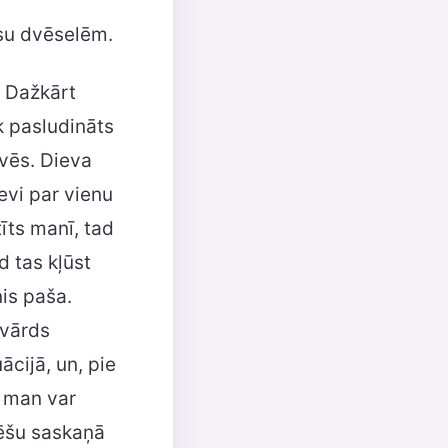
ūsu dvēselēm.
. Dažkārt
k pasludināts
īvēs. Dieva
evi par vienu
tīts manī, tad
d tas kļūst
is paša.
 vārds
ācijā, un, pie
s man var
aģēšu saskaņā