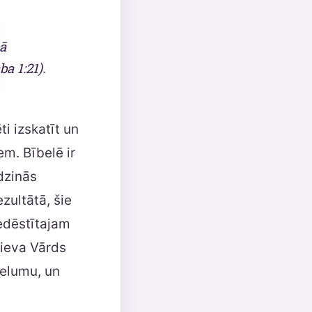
ā
a 1:21).
ti izskatīt un
m. Bībelē ir
dzinās
zultātā, šie
Iedēstītajam
Dieva Vārds
selumu, un