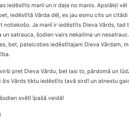
kas iedēstīts manī un ir daļa no manis. Apstākļi vēl
bet, iedēstītā Vārda dēļ, es jau esmu cits un citādi
 notiekošo. Ja manī ir iedēstīts Dieva Vārds, tad 
a un satrauca, šodien vairs nekaitina un nesatrauc.
es, bet, pateicoties iedēstītajam Dieva Vārdam, m
ība.
virši pret Dieva Vārdu, bet lasi to, pārdomā un lū
i šis Vārds tiktu iedēstīts tavā sirdī un atnestu ga
 šodien svētī īpašā veidā!
!