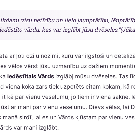
ikdami visu netīrību un lielo ļaunprātību, lēnprātīb
edēstīto vārdu, kas var izglābt jūsu dvēseles.”(Jēkab
ieta ar ļoti dziļu nozīmi, kuru var ilgstoši un detalizē
, es vēlos vērst jūsu uzmanību uz dažiem momentie
 ka
iedēstītais Vārds
izglābj mūsu dvēseles. Tas lī
 viena koka zars tiek uzpotēts citam kokam, kā re
st it kā par vienu veselumu, jo tiem ir viena sakne. 
ļūst ar mani par vienu veselumu. Dievs vēlas, lai 
ts manā sirdī, lai es un Vārds kļūstam par vienu ve
Vārds var mani izglābt.