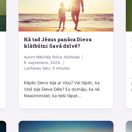
Kā tad Jēzus panāca Dieva
klātbūtni Savā dzīvē?
Autors
Mācītājs Rufus Adžiboije
6. septembris, 2024.
Lasīšanas laiks:
5
minutes
Kāpēc Dievs bija ar Viņu? Vai tāpēc, ka
Viņš bija Dieva Dēls? Es domāju, ka nē.
n
Neaizmirstiet, ka tieši tāpat...