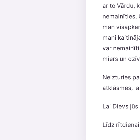
ar to Vārdu, 
nemainīties, 
man visapkārt
mani kaitināj
var nemainīti
miers un dzīv
Neizturies pa
atklāsmes, la
Lai Dievs jūs
Līdz rītdienai