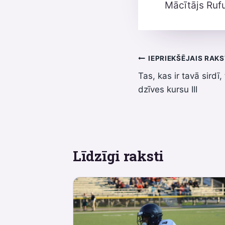
Mācītājs Ruf
Ziņu
IEPRIEKŠĒJAIS RAK
Tas, kas ir tavā sirdī,
izvēlne
dzīves kursu III
Līdzīgi raksti