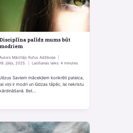
Disciplīna palīdz mums būt
modriem
Autors
Mācītājs Rufus Adžiboije
18. jūlijs, 2025.
Lasīšanas laiks:
4
minutes
Jēzus Saviem mācekļiem konkrēti pateica,
lai viņi ir modri un lūdzas tāpēc, lai nekristu
kārdināšanā. Bet...