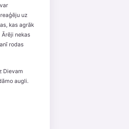
 var
 reaģēju uz
tas, kas agrāk
 Ārēji nekas
anī rodas
dz Dievam
idāmo augli.