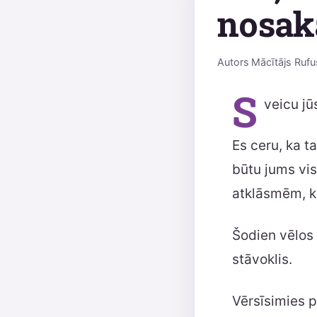
nosaka
Autors
Mācītājs Rufu
S
veicu jū
Es ceru, ka t
būtu jums vis
atklāsmēm, ku
Šodien vēlos 
stāvoklis.
Vērsīsimies p