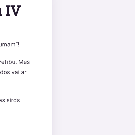
 IV
ājumam”!
svētību. Mēs
dos vai ar
as sirds