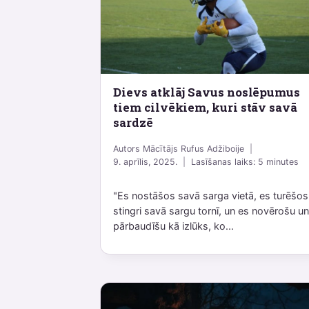
Dievs atklāj Savus noslēpumus
tiem cilvēkiem, kuri stāv savā
sardzē
Autors
Mācītājs Rufus Adžiboije
9. aprīlis, 2025.
Lasīšanas laiks:
5
minutes
"Es nostāšos savā sarga vietā, es turēšos
stingri savā sargu tornī, un es novērošu u
pārbaudīšu kā izlūks, ko...