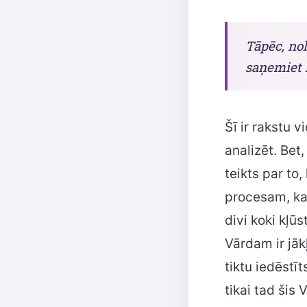
Tāpēc, nol
saņemiet i
Šī ir rakstu v
analizēt. Bet
teikts par to,
procesam, kad
divi koki kļū
Vārdam ir jāk
tiktu iedēstī
tikai tad šis 