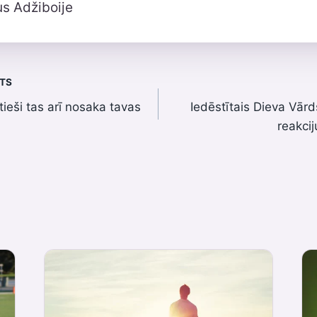
us Adžiboije
STS
 tieši tas arī nosaka tavas
Iedēstītais Dieva Vārd
reakci