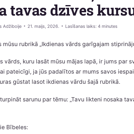
 tavas dzīves kursu
s Adžiboije
21. maijs, 2026.
Lasīšanas laiks:
4
minutes
s mūsu rubrikā „Ikdienas vārds garīgajam stiprin
as vārds, kuru lasāt mūsu mājas lapā, ir jums par 
ai pateicīgi, ja jūs padalītos ar mums savos iespai
ras gūstat lasot ikdienas vārdu šajā rubrikā.
turpināt sarunu par tēmu: „Tavu likteni nosaka tav
ie Bībeles: