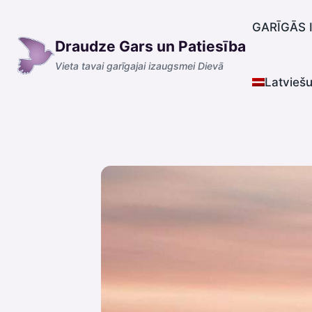
Skip
to
GARĪGĀS 
Draudze Gars un Patiesība
content
Vieta tavai garīgajai izaugsmei Dievā
Latvieš