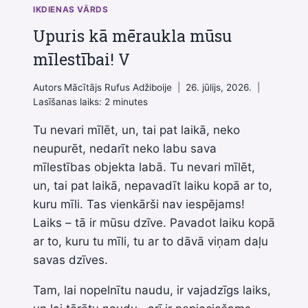
IKDIENAS VĀRDS
Upuris kā mēraukla mūsu
mīlestībai! V
Autors
Mācītājs Rufus Adžiboije
26. jūlijs, 2026.
Lasīšanas laiks:
2
minutes
Tu nevari mīlēt, un, tai pat laikā, neko
neupurēt, nedarīt neko labu sava
mīlestības objekta labā. Tu nevari mīlēt,
un, tai pat laikā, nepavadīt laiku kopā ar to,
kuru mīli. Tas vienkārši nav iespējams!
Laiks – tā ir mūsu dzīve. Pavadot laiku kopā
ar to, kuru tu mīli, tu ar to dāvā viņam daļu
savas dzīves.
Tam, lai nopelnītu naudu, ir vajadzīgs laiks,