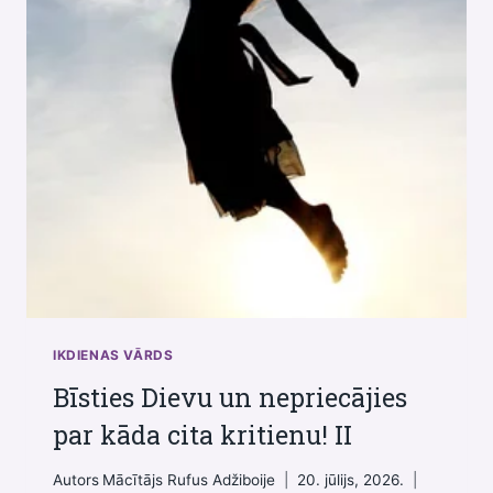
IKDIENAS VĀRDS
Bīsties Dievu un nepriecājies
par kāda cita kritienu! II
Autors
Mācītājs Rufus Adžiboije
20. jūlijs, 2026.