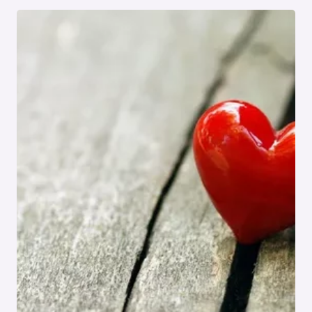
MĪLESTĪBAI!
IV