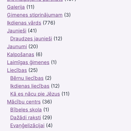
Galerija
(11)
Ģimenes stiprinājumam
(3)
Ikdienas vārds
(776)
Jaunieši
(41)
Draudzes jaunieši
(12)
Jaunumi
(20)
Kalpošanas
(6)
Laimīgas ģimenes
(1)
Liecības
(25)
Bērnu liecības
(2)
Ikdienas liecības
(12)
Kā es nācu pie Jēzus
(11)
Mācību centrs
(36)
Bībeles skola
(1)
Dažādi raksti
(29)
Evaņģelizācijai
(4)