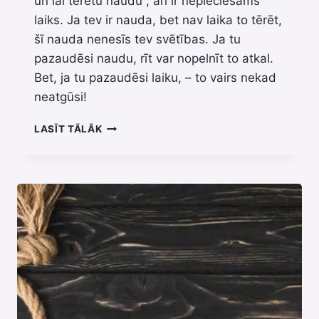
un lai tērētu naudu , arī ir nepieciešams
laiks. Ja tev ir nauda, bet nav laika to tērēt,
šī nauda nenesīs tev svētības. Ja tu
pazaudēsi naudu, rīt var nopelnīt to atkal.
Bet, ja tu pazaudēsi laiku, – to vairs nekad
neatgūsi!
UPURIS
LASĪT TĀLĀK
KĀ
MĒRAUKLA
MŪSU
MĪLESTĪBAI!
V