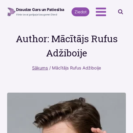
Skip
Draudze Gars un Patiesība
to
Ziedot
Vieta tavai garīgajai izaugsmei Dievā
content
Author: Mācītājs Rufus
Adžiboije
Sākums
/
Mācītājs Rufus Adžiboije