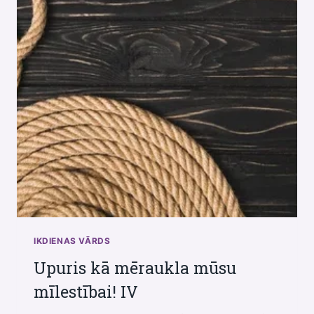
IKDIENAS VĀRDS
Upuris kā mēraukla mūsu
mīlestībai! IV