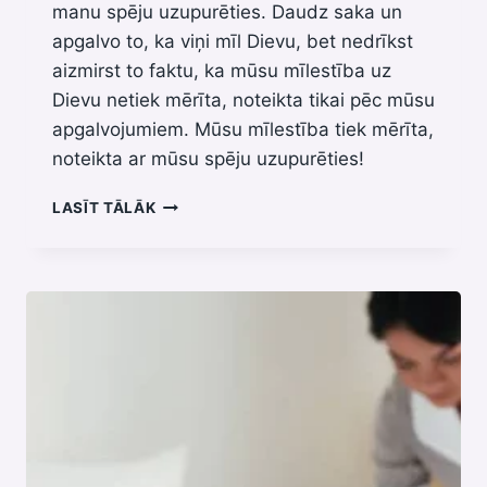
manu spēju uzupurēties. Daudz saka un
apgalvo to, ka viņi mīl Dievu, bet nedrīkst
aizmirst to faktu, ka mūsu mīlestība uz
Dievu netiek mērīta, noteikta tikai pēc mūsu
apgalvojumiem. Mūsu mīlestība tiek mērīta,
noteikta ar mūsu spēju uzupurēties!
UPURIS
LASĪT TĀLĀK
KĀ
MĒRAUKLA
MŪSU
MĪLESTĪBAI!