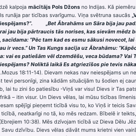
dzē kalpoja
mācītājs Pols Džons
no Indijas. Kā piemēr
ols runāja par ticības svarīgumu. Viņa svētruna saucās
„
eiespējams?”.
„
Bet Ābrahāms un Sāra bija jau pad
rai jau bija pārtraucis tās norises, kas sievām mēdz b
, sacīdama: “Pēc tam kad es esmu sākusi novecot, lai 
u ir vecs.” Un Tas Kungs sacīja uz Ābrahāmu: “Kāpēc
a: vai es patiešām vēl dzemdēšu, veca būdama? Vai
iespējams? Noliktā laikā Es atgriezīšos pie tevis nā
1.Mozus 18:11-14). Dievam nekas nav neiespējams un n
t tevi personīgi, zina kādām situācijām tu šodien ej caur
b, lai tu zini šo patiesību -Viņš var visu! Dievs ir Tas pat
frikā – itin visur. Un Dievs vēlas, lai mūsu ticības līmeni
esam spējīgi pieņemt ticībā visu to, ko Viņš ir teicis Sa
 ticībā, neatkarīgi no tā, ko mēs redzam. Bībelē ir teikts
(Ebrejiem 10:38). Mēs dzīvojam ticībā uz Dieva Dēlu Jēz
Savu dzīvību. Dievs vēlas dāvāt mums krietni vien vair