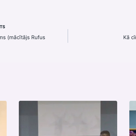
STS
ms (mācītājs Rufus
Kā cī