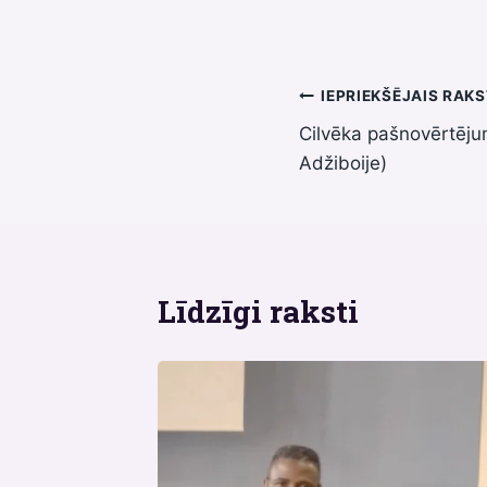
Ziņu
IEPRIEKŠĒJAIS RAK
Cilvēka pašnovērtēju
izvēlne
Adžiboije)
Līdzīgi raksti