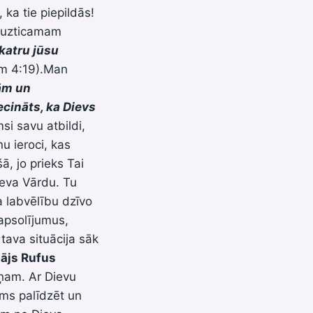
 ka tie piepildās!
ūt uzticamam
katru jūsu
em 4:19).Man
ām un
iecināts, ka Dievs
si savu atbildi,
nu ieroci, kas
ā, jo prieks Tai
ieva Vārdu. Tu
a labvēlību dzīvo
 apsolījumus,
 tava situācija sāk
ājs Rufus
Viņam. Ar Dievu
ums palīdzēt un