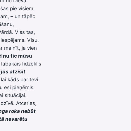
ņem no Dieva
ršas pie visiem,
 tam, – un tāpēc
āšanu,
Vārdā. Viss tas,
eiespējams. Visu,
r mainīt, ja vien
d nu tic mūsu
 labākais līdzeklis
 jūs atzīsit
lai kāds par tevi
tu esi pieņēmis
 situācijai.
 dzīvē. Atceries,
nga roka nebūt
 tā nevarētu