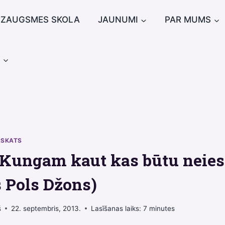
IZAUGSMES SKOLA
JAUNUMI
PAR MUMS
u
RSKATS
Kungam kaut kas būtu neie
s Pols Džons)
š
22. septembris, 2013.
Lasīšanas laiks:
7
minutes