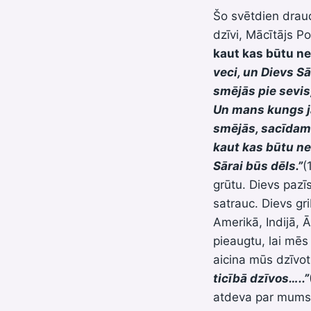
Šo svētdien drau
dzīvi, Mācītājs P
kaut kas būtu n
veci, un Dievs Sā
smējās pie sevis
Un mans kungs ja
smējās, sacīdam
kaut kas būtu ne
Sārai būs dēls.”
(
grūtu. Dievs pazīs
satrauc. Dievs gri
Amerikā, Indijā, Ā
pieaugtu, lai mēs 
aicina mūs dzīvot
ticībā dzīvos…..”
atdeva par mums 