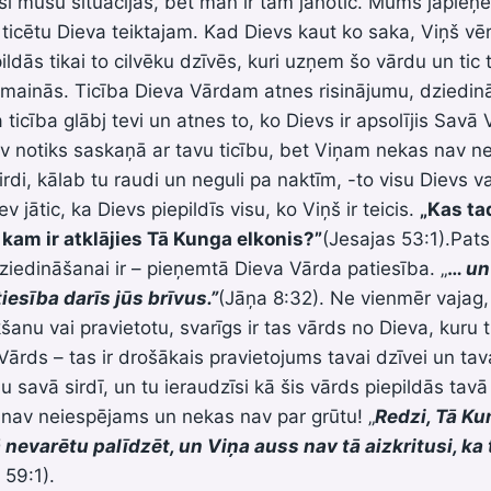
si mūsu situācijas, bet man ir tam jānotic. Mums jāpie
i ticētu Dieva teiktajam. Kad Dievs kaut ko saka, Viņš vē
ildās tikai to cilvēku dzīvēs, kuri uzņem šo vārdu un tic
 mainās. Ticība Dieva Vārdam atnes risinājumu, dziedin
ticība glābj tevi un atnes to, ko Dievs ir apsolījis Savā 
tev notiks saskaņā ar tavu ticību, bet Viņam nekas nav n
rdi, kālab tu raudi un neguli pa naktīm, -to visu Dievs va
v jātic, ka Dievs piepildīs visu, ko Viņš ir teicis.
„Kas ta
 kam ir atklājies Tā Kunga elkonis?”
(Jesajas 53:1).Pats
ziedināšanai ir – pieņemtā Dieva Vārda patiesība. „
…
un
iesība darīs jūs brīvus.”
(Jāņa 8:32). Ne vienmēr vajag, 
kšanu vai pravietotu, svarīgs ir tas vārds no Dieva, kuru 
Vārds – tas ir drošākais pravietojums tavai dzīvei un tavai
u savā sirdī, un tu ieraudzīsi kā šis vārds piepildās tavā
nav neiespējams un nekas nav par grūtu! „
Redzi, Tā Ku
tā nevarētu palīdzēt, un Viņa auss nav tā aizkritusi, ka
 59:1).