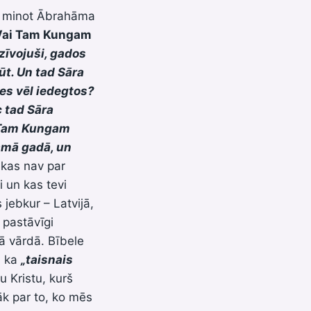
u minot Ābrahāma
Vai Tam Kungam
zīvojuši, gados
ūt. Un tad Sāra
es vēl iedegtos?
 tad Sāra
 Tam Kungam
kamā gadā, un
ekas nav par
i un kas tevi
s jebkur – Latvijā,
s pastāvīgi
vā vārdā. Bībele
, ka
„taisnais
u Kristu, kurš
āk par to, ko mēs