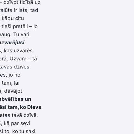
 dzīvot ticībā uz
lūta ir lats, tad
i kādu citu
ieši pretēji – jo
eaug. Tu vari
 uzvarējusi
s, kas uzvarēs
varā.
Uzvara – tā
tavās dzīves
es, jo no
 tam, lai
, dāvājot
labvēlības un
ēsi tam, ko Dievs
ietas tavā dzīvē.
, kā par sevi
 to, ko tu saki