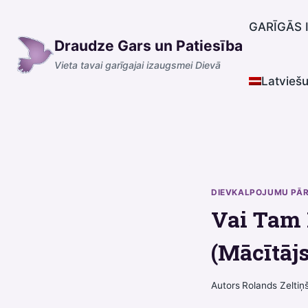
Skip
to
GARĪGĀS 
Draudze Gars un Patiesība
content
Vieta tavai garīgajai izaugsmei Dievā
Latvieš
DIEVKALPOJUMU PĀ
Vai Tam 
(Mācītāj
Autors
Rolands Zeltiņ