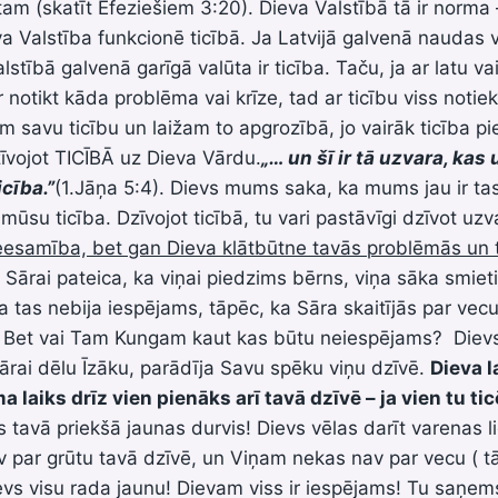
am (skatīt Efeziešiem 3:20). Dieva Valstībā tā ir norma –
a Valstība funkcionē ticībā. Ja Latvijā galvenā naudas va
stībā galvenā garīgā valūta ir ticība. Taču, ja ar latu va
notikt kāda problēma vai krīze, tad ar ticību viss notiek t
m savu ticību un laižam to apgrozībā, jo vairāk ticība pi
īvojot TICĪBĀ uz Dieva Vārdu.
„… un šī ir tā uzvara, kas
cība.”
(1.Jāņa 5:4). Dievs mums saka, ka mums jau ir ta
r mūsu ticība. Dzīvojot ticībā, tu vari pastāvīgi dzīvot uz
esamība, bet gan Dieva klātbūtne tavās problēmās un 
Sārai pateica, ka viņai piedzims bērns, viņa sāka smieti
a tas nebija iespējams, tāpēc, ka Sāra skaitījās par vecu
Bet vai Tam Kungam kaut kas būtu neiespējams? Dievs
ai dēlu Īzāku, parādīja Savu spēku viņu dzīvē.
Dieva 
laiks drīz vien pienāks arī tavā dzīvē – ja vien tu tic
s tavā priekšā jaunas durvis! Dievs vēlas darīt varenas l
par grūtu tavā dzīvē, un Viņam nekas nav par vecu ( tā
vs visu rada jaunu! Dievam viss ir iespējams! Tu saņemsi