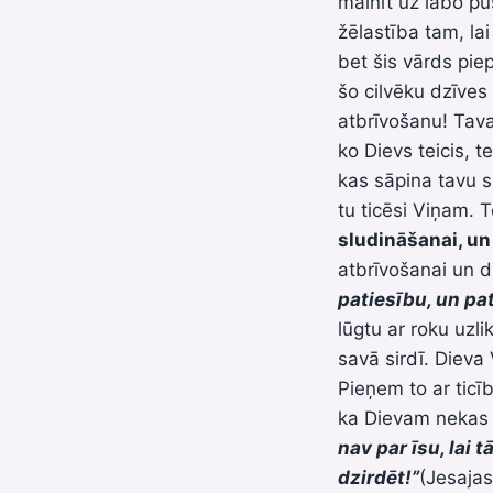
mainīt uz labo pu
žēlastība tam, la
bet šis vārds piep
šo cilvēku dzīves
atbrīvošanu! Tava 
ko Dievs teicis, 
kas sāpina tavu si
tu ticēsi Viņam. Te
sludināšanai, un
atbrīvošanai un d
patiesību, un pat
lūgtu ar roku uzli
savā sirdī. Dieva 
Pieņem to ar ticīb
ka Dievam nekas 
nav par īsu, lai 
dzirdēt!”
(Jesajas