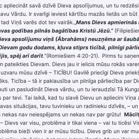
c apliecināt savā dzīvē Dieva apsolījumus, un tu redzēsi,
Savu Vārdu. Ir svarīgi ieviest kārtību mazās lietās un b
ad Viņš varēs dot tev vairāk.„
Mans Dievs apmierinās 
vas godības pilnās bagātības Kristū Jēzū.”
(Filipieši
ieva apsolījumu viņš (Ābrahāms) neuzņēma ar šaub
 Dievam godu dodams, kļuva stiprs ticībā,
pilnīgi pārl
jis, spēj arī darīt
.”(Romiešiem 4:20-21).
Pirms tu saņem
n pateikties Dievam. Dievs jau ir ielicis mūsu rokās vare
 uzvaru mūsu dzīvē – TICĪBU! Gavilē priecīgi Dieva priekš
ks. Ticība – tā ir paklausība un pilnīga pārliecība par D
muti un pasludināt Dieva vārdu, un tu ieraudzīsi Tā Kung
par tevi. Tai laikā, kad tu slavē Dievu un apliecini Viņa
avas situācijas, tavu tuvinieku un radinieku dzīvēs, – un
m nekas nav neiespējams un nekas nav par grūtu!
Mācīt
 – Dievs var visu, problēma ir tikai viena – vai tu ticēsi 
blēma bieži vien ir ar mūsu ticību. Dievs grib un var m