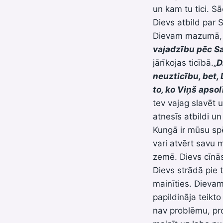
un kam tu tici. Sā
Dievs atbild par 
Dievam mazumā, t
vajadzību pēc Sa
jārīkojas ticībā.„
D
neuzticību, bet,
to, ko Viņš apsolī
tev vajag slavēt u
atnesīs atbildi un
Kungā ir mūsu spē
vari atvērt savu 
zemē. Dievs cīnās 
Dievs strādā pie t
mainīties. Dieva
papildināja teikto
nav problēmu, pro