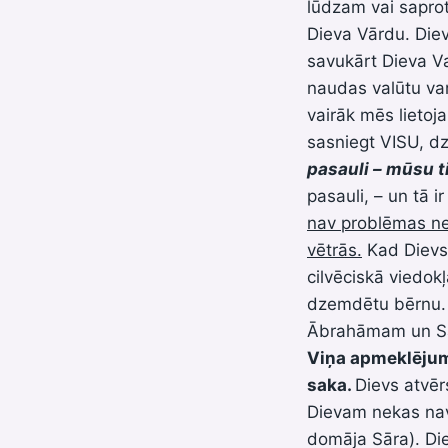
lūdzam vai saprot
Dieva Vārdu. Diev
savukārt Dieva Val
naudas valūtu var 
vairāk mēs lietoja
sasniegt VISU, dz
pasauli – mūsu ti
pasauli, – un tā i
nav problēmas ne
vētrās.
Kad Dievs 
cilvēciskā viedokļ
dzemdētu bērnu. 
Ābrahāmam un Sār
Viņa apmeklējuma 
saka.
Dievs atvēr
Dievam nekas nav 
domāja Sāra). Die