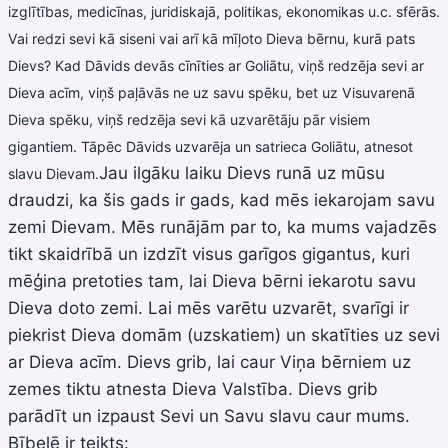
izglītības, medicīnas, juridiskajā, politikas, ekonomikas u.c. sfērās.
Vai redzi sevi kā siseni vai arī kā mīļoto Dieva bērnu, kurā
pats
Dievs? Kad Dāvids devās cīnīties ar Goliātu, viņš redzēja sevi ar
Dieva acīm, viņš paļāvās ne uz savu spēku, bet uz Visuvarenā
Dieva spēku, viņš redzēja sevi kā uzvarētāju pār visiem
gigantiem. Tāpēc Dāvids uzvarēja un satrieca Goliātu, atnesot
Jau ilgāku laiku Dievs runā uz mūsu
slavu Dievam.
draudzi, ka šis gads ir gads, kad mēs iekarojam savu
zemi Dievam. Mēs runājām par to, ka mums vajadzēs
tikt skaidrībā un izdzīt visus garīgos gigantus, kuri
mēģina pretoties tam, lai Dieva bērni iekarotu savu
Dieva doto zemi. Lai mēs varētu uzvarēt, svarīgi ir
piekrist Dieva domām (uzskatiem) un skatīties uz sevi
ar Dieva acīm. Dievs grib, lai caur Viņa bērniem uz
zemes tiktu atnesta Dieva Valstība. Dievs grib
parādīt un izpaust Sevi un Savu slavu caur mums.
Bībelē ir teikts: