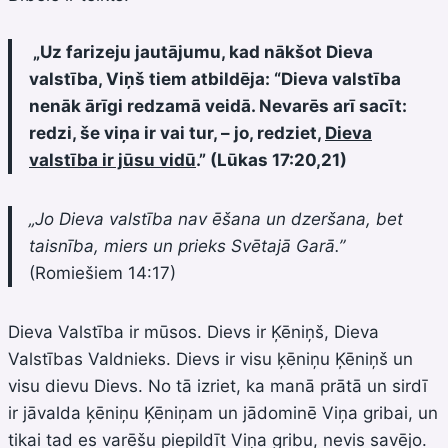
„Uz farizeju jautājumu, kad nākšot Dieva
valstība, Viņš tiem atbildēja: “Dieva valstība
nenāk ārīgi redzamā veidā. Nevarēs arī sacīt:
redzi, še viņa ir vai tur, – jo, redziet,
Dieva
valstība ir jūsu vidū
.” (Lūkas 17:20,21)
„Jo Dieva valstība nav ēšana un dzeršana, bet
taisnība, miers un prieks Svētajā Garā.”
(Romiešiem 14:17)
Dieva Valstība ir mūsos. Dievs ir Ķēniņš, Dieva
Valstības Valdnieks. Dievs ir visu ķēniņu Ķēniņš un
visu dievu Dievs. No tā izriet, ka manā prātā un sirdī
ir jāvalda ķēniņu Ķēniņam un jādominē Viņa gribai, un
tikai tad es varēšu piepildīt Viņa gribu, nevis savējo.