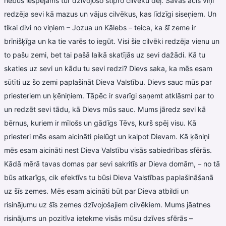
nebūs iespējams tur dzīvojošo stipro cilvēku dēļ. Savās acīs viņi
redzēja sevi kā mazus un vājus cilvēkus, kas līdzīgi siseņiem. Un
tikai divi no viņiem – Jozua un Kālebs – teica, ka šī zeme ir
brīnišķīga un ka tie varēs to iegūt. Visi šie cilvēki redzēja vienu un
to pašu zemi, bet tai pašā laikā skatījās uz sevi dažādi. Kā tu
skaties uz sevi un kādu tu sevi redzi? Dievs saka, ka mēs esam
sūtīti uz šo zemi paplašināt Dieva Valstību. Dievs sauc mūs par
priesteriem un ķēniņiem. Tāpēc ir svarīgi saņemt atklāsmi par to
un redzēt sevi tādu, kā Dievs mūs sauc. Mums jāredz sevi kā
bērnus, kuriem ir mīlošs un gādīgs Tēvs, kurš spēj visu. Kā
priesteri mēs esam aicināti pielūgt un kalpot Dievam. Kā ķēniņi
mēs esam aicināti nest Dieva Valstību visās sabiedrības sfērās.
Kādā mērā tavas domas par sevi sakritīs ar Dieva domām, – no tā
būs atkarīgs, cik efektīvs tu būsi Dieva Valstības paplašināšanā
uz šīs zemes. Mēs esam aicināti būt par Dieva atbildi un
risinājumu uz šīs zemes dzīvojošajiem cilvēkiem. Mums jāatnes
risinājums un pozitīva ietekme visās mūsu dzīves sfērās –