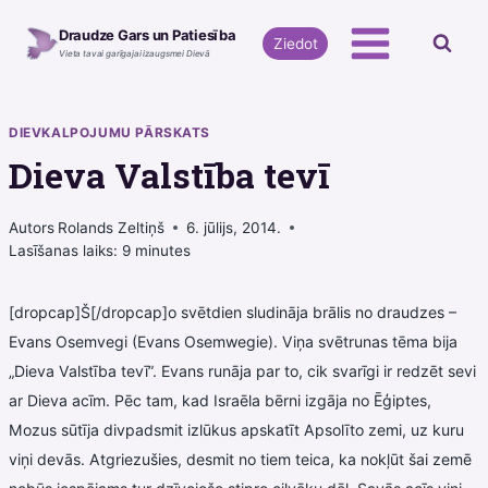
Skip
Draudze Gars un Patiesība
to
Ziedot
Vieta tavai garīgajai izaugsmei Dievā
content
DIEVKALPOJUMU PĀRSKATS
Dieva Valstība tevī
Autors
Rolands Zeltiņš
6. jūlijs, 2014.
Lasīšanas laiks:
9
minutes
[dropcap]Š[/dropcap]o svētdien sludināja brālis no draudzes –
Evans Osemvegi (Evans Osemwegie). Viņa svētrunas tēma bija
„Dieva Valstība tevī”. Evans runāja par to, cik svarīgi ir redzēt sevi
ar Dieva acīm. Pēc tam, kad Israēla bērni izgāja no Ēģiptes,
Mozus sūtīja divpadsmit izlūkus apskatīt Apsolīto zemi, uz kuru
viņi devās. Atgriezušies, desmit no tiem teica, ka nokļūt šai zemē