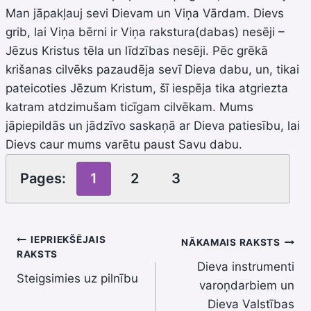
Man jāpakļauj sevi Dievam un Viņa Vārdam. Dievs
grib, lai Viņa bērni ir Viņa rakstura(dabas) nesēji –
Jēzus Kristus tēla un līdzības nesēji. Pēc grēkā
krišanas cilvēks pazaudēja sevī Dieva dabu, un, tikai
pateicoties Jēzum Kristum, šī iespēja tika atgriezta
katram atdzimušam ticīgam cilvēkam. Mums
jāpiepildās un jādzīvo saskaņā ar Dieva patiesību, lai
Dievs caur mums varētu paust Savu dabu.
Pages:
1
2
3
Ziņu
IEPRIEKŠĒJAIS
NĀKAMAIS RAKSTS
RAKSTS
Dieva instrumenti
izvēlne
Steigsimies uz pilnību
varoņdarbiem un
Dieva Valstības