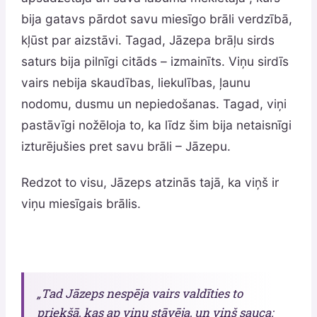
bija gatavs pārdot savu miesīgo brāli verdzībā,
kļūst par aizstāvi. Tagad, Jāzepa brāļu sirds
saturs bija pilnīgi citāds – izmainīts. Viņu sirdīs
vairs nebija skaudības, liekulības, ļaunu
nodomu, dusmu un nepiedošanas. Tagad, viņi
pastāvīgi nožēloja to, ka līdz šim bija netaisnīgi
izturējušies pret savu brāli – Jāzepu.
Redzot to visu, Jāzeps atzinās tajā, ka viņš ir
viņu miesīgais brālis.
„Tad Jāzeps nespēja vairs valdīties to
priekšā, kas ap viņu stāvēja, un viņš sauca: