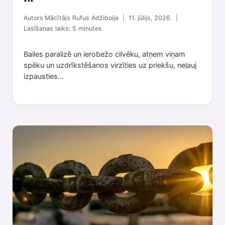
Autors
Mācītājs Rufus Adžiboije
11. jūlijs, 2026.
Lasīšanas laiks:
5
minutes
Bailes paralizē un ierobežo cilvēku, atņem viņam
spēku un uzdrīkstēšanos virzīties uz priekšu, neļauj
izpausties...