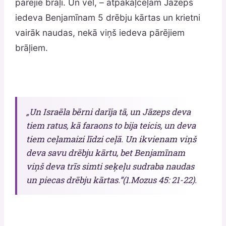
pārējie brāļi. Un vēl, – atpakaļceļam Jāzeps
iedeva Benjamīnam 5 drēbju kārtas un krietni
vairāk naudas, nekā viņš iedeva pārējiem
brāļiem.
„Un Israēla bērni darīja tā, un Jāzeps deva
tiem ratus, kā faraons to bija teicis, un deva
tiem ceļamaizi līdzi ceļā. Un ikvienam viņš
deva savu drēbju kārtu, bet Benjamīnam
viņš deva trīs simti seķeļu sudraba naudas
un piecas drēbju kārtas.”(1.Mozus 45: 21-22).