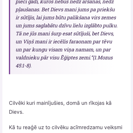
pieci gadi, kuros nebūs nedz aršanas, nedz
pļaušanas. Bet Dievs mani jums pa priekšu
ir sūtījis, lai jums būtu palikšana virs zemes
un jums saglabātu dzīvu lielu izglābto pulku.
Tā ne jūs mani šurp esat sūtījuši, bet Dievs,
un Viņš mani ir iecēlis faraonam par tēvu
un par kungu visam viņa namam, un par
valdnieku pār visu Ēģiptes zemi.”(1.Mozus
45:1-8).
Cilvēki kuri mainījušies, domā un rīkojas kā
Dievs.
Kā tu reaģē uz to cilvēku acīmredzamu veiksmi