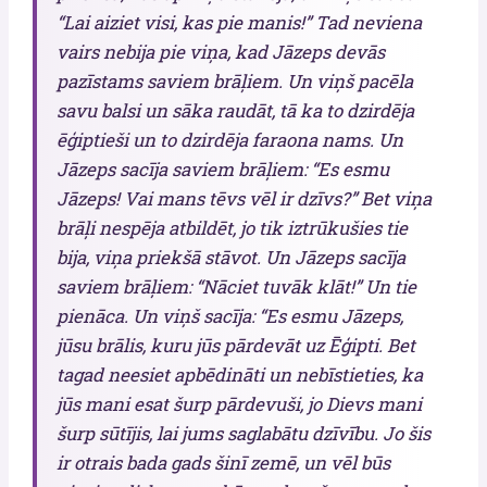
“Lai aiziet visi, kas pie manis!” Tad neviena
vairs nebija pie viņa, kad Jāzeps devās
pazīstams saviem brāļiem. Un viņš pacēla
savu balsi un sāka raudāt, tā ka to dzirdēja
ēģiptieši un to dzirdēja faraona nams. Un
Jāzeps sacīja saviem brāļiem: “Es esmu
Jāzeps! Vai mans tēvs vēl ir dzīvs?” Bet viņa
brāļi nespēja atbildēt, jo tik iztrūkušies tie
bija, viņa priekšā stāvot. Un Jāzeps sacīja
saviem brāļiem: “Nāciet tuvāk klāt!” Un tie
pienāca. Un viņš sacīja: “Es esmu Jāzeps,
jūsu brālis, kuru jūs pārdevāt uz Ēģipti. Bet
tagad neesiet apbēdināti un nebīstieties, ka
jūs mani esat šurp pārdevuši, jo Dievs mani
šurp sūtījis, lai jums saglabātu dzīvību. Jo šis
ir otrais bada gads šinī zemē, un vēl būs