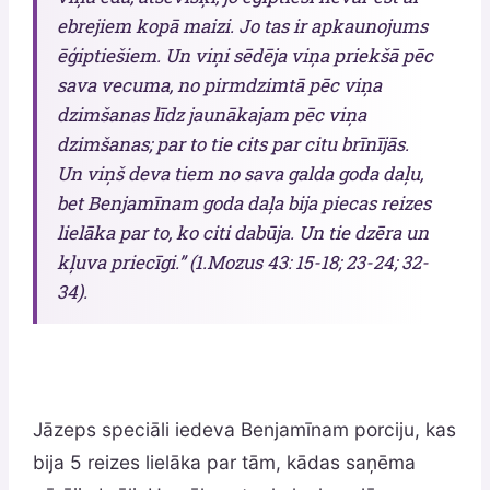
ebrejiem kopā maizi. Jo tas ir apkaunojums
ēģiptiešiem. Un viņi sēdēja viņa priekšā pēc
sava vecuma, no pirmdzimtā pēc viņa
dzimšanas līdz jaunākajam pēc viņa
dzimšanas; par to tie cits par citu brīnījās.
Un viņš deva tiem no sava galda goda daļu,
bet Benjamīnam goda daļa bija piecas reizes
lielāka par to, ko citi dabūja. Un tie dzēra un
kļuva priecīgi.” (1.Mozus 43: 15-18; 23-24; 32-
34).
Jāzeps speciāli iedeva Benjamīnam porciju, kas
bija 5 reizes lielāka par tām, kādas saņēma