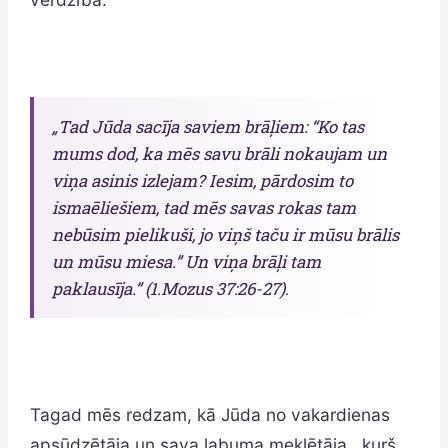
„Tad Jūda sacīja saviem brāļiem: “Ko tas
mums dod, ka mēs savu brāli nokaujam un
viņa asinis izlejam? Iesim, pārdosim to
ismaēliešiem, tad mēs savas rokas tam
nebūsim pielikuši, jo viņš taču ir mūsu brālis
un mūsu miesa.” Un viņa brāļi tam
paklausīja.” (1.Mozus 37:26-27).
Tagad mēs redzam, kā Jūda no vakardienas
apsūdzētāja un sava labuma meklētāja , kurš