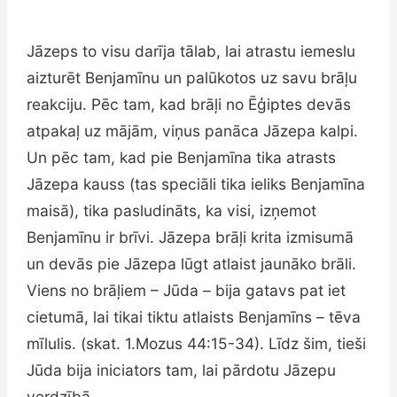
Jāzeps to visu darīja tālab, lai atrastu iemeslu
aizturēt Benjamīnu un palūkotos uz savu brāļu
reakciju. Pēc tam, kad brāļi no Ēģiptes devās
atpakaļ uz mājām, viņus panāca Jāzepa kalpi.
Un pēc tam, kad pie Benjamīna tika atrasts
Jāzepa kauss (tas speciāli tika ieliks Benjamīna
maisā), tika pasludināts, ka visi, izņemot
Benjamīnu ir brīvi. Jāzepa brāļi krita izmisumā
un devās pie Jāzepa lūgt atlaist jaunāko brāli.
Viens no brāļiem – Jūda – bija gatavs pat iet
cietumā, lai tikai tiktu atlaists Benjamīns – tēva
mīlulis. (skat. 1.Mozus 44:15-34). Līdz šim, tieši
Jūda bija iniciators tam, lai pārdotu Jāzepu
verdzībā.