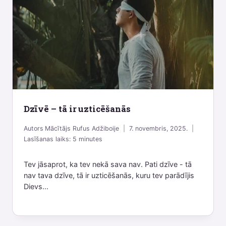
Dzīvē – tā ir uzticēšanās
Autors
Mācītājs Rufus Adžiboije
7. novembris, 2025.
Lasīšanas laiks:
5
minutes
Tev jāsaprot, ka tev nekā sava nav. Pati dzīve - tā
nav tava dzīve, tā ir uzticēšanās, kuru tev parādījis
Dievs...