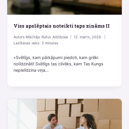
Viss apslēptais noteikti taps zināms II
Autors
Mācītājs Rufus Adžiboije
12. marts, 2026.
Lasīšanas laiks:
3
minutes
«Svētīgs, kam pārkāpumi piedoti, kam grēki
nolīdzināti! Svētīgs tas cilvēks, kam Tas Kungs
nepielīdzina viņa...