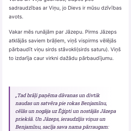
sadraudzības ar Viņu, jo Dievs ir mūsu dzīvības
avots.
Vakar mēs runājām par Jāzepu. Pirms Jāzeps
atklājās saviem brāļiem, viņš vispirms vēlējās
pārbaudīt viņu sirds stāvokli(sirds saturu). Viņš
to izdarīja caur virkni dažādu pārbaudījumu.
„Tad brāļi paņēma dāvanas un divtik
naudas un satvēra pie rokas Benjamīnu,
cēlās un nogāja uz Ēģipti un nostājās Jāzepa
priekšā. Un Jāzeps, ieraudzījis viņus un
Benjamīnu, sacīja sava nama pārraugam: