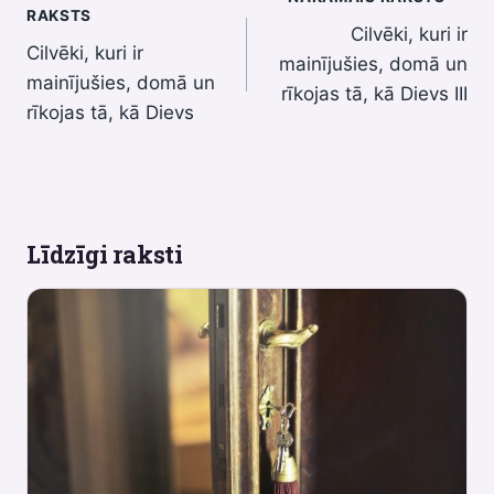
Ziņu
RAKSTS
Cilvēki, kuri ir
izvēlne
Cilvēki, kuri ir
mainījušies, domā un
mainījušies, domā un
rīkojas tā, kā Dievs III
rīkojas tā, kā Dievs
Līdzīgi raksti