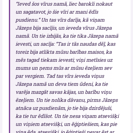
“Ieved šos vīrus namā, liec barokli nokaut
un sagatavot, jo šie vīri ar mani ēdīs
pusdienu.” Un tas vīrs darīja, kā viņam
Jāzeps bija sacījis, un ieveda vīrus Jāzepa
namā. Un tie izbijās, ka tie tika Jāzepa namā
ievesti, un sacīja: “Tas ir tās naudas dēļ, kas
toreiz bija atlikta mūsu barības maisos, ka
mēs tagad tiekam ievesti; viņi metīsies uz
mums un ņems mūs ar mūsu ēzeļiem sev
par vergiem. Tad tas vīrs ieveda viņus
Jāzepa namā un deva tiem ūdeni, ka tie
varēja mazgāt savas kājas, un barību viņu
ēzeļiem. Un tie nolika dāvanu, pirms Jāzeps
atnāca uz pusdienām, jo tie bija dzirdējuši,
ka tie tur ēdīšot. Un tie nesa viņam atsevišķi
un viņiem atsevišķi, un ēģiptiešiem, kas pie
viņa ēda, atsevišķi, jo ēģiptieši nevar ēst ar