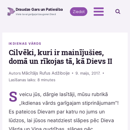
Skip
Draudze Gars un Patiesība
to
Ziedot
Vieta tavai garīgajai izaugsmei Dievā
content
IKDIENAS VĀRDS
Cilvēki, kuri ir mainījušies,
domā un rīkojas tā, kā Dievs II
Mācītājs Rufus Adžiboije
Autors
9. maijs, 2017.
Lasīšanas laiks:
8
minutes
S
veicu jūs, dārgie lasītāji, mūsu rubrikā
„Ikdienas vārds garīgajam stiprinājumam”!
Es pateicos Dievam par katru no jums un
lūdzos, lai jūsos neatdziest slāpes pēc Dieva
Vārda un Viņa gudrības, slāpes pēc