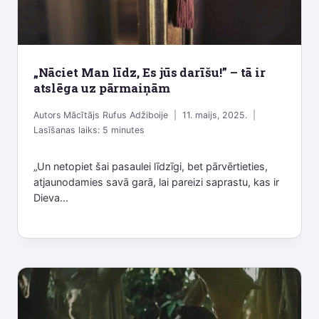
„Nāciet Man līdz, Es jūs darīšu!” – tā ir
atslēga uz pārmaiņām
Autors
Mācītājs Rufus Adžiboije
11. maijs, 2025.
Lasīšanas laiks:
5
minutes
„Un netopiet šai pasaulei līdzīgi, bet pārvērtieties,
atjaunodamies savā garā, lai pareizi saprastu, kas ir
Dieva...