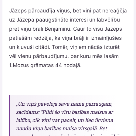
Jāzeps pārbaudīja viņus, bet viņi pat nereaģēja
uz Jāzepa paaugstināto interesi un labvēlību
pret viņu brāli Benjamīnu. Caur to visu Jāzeps
patiešām redzēja, ka viņa brāļi ir izmainījušies
un kļuvuši citādi. Tomēr, viņiem nācās izturēt
vēl vienu pārbaudījumu, par kuru mēs lasām
1.Mozus grāmatas 44 nodaļā.
„Un viņš pavēlēja sava nama pārraugam,
sacīdams: “Pildi šo vīru barības maisus ar
labību, cik viņi var pacelt, un liec ikviena
naudu viņa barības maisa virsgalā. Bet