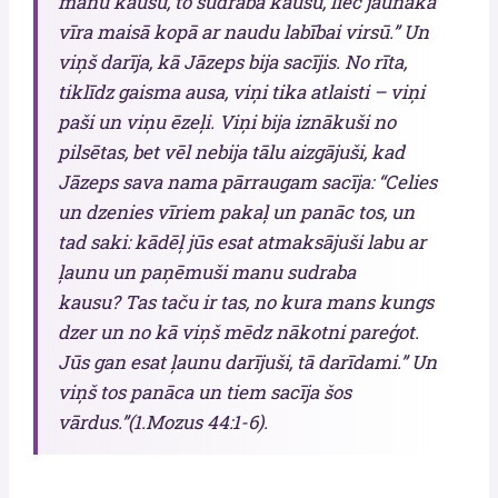
manu kausu, to sudraba kausu, liec jaunākā
vīra maisā kopā ar naudu labībai virsū.” Un
viņš darīja, kā Jāzeps bija sacījis. No rīta,
tiklīdz gaisma ausa, viņi tika atlaisti – viņi
paši un viņu ēzeļi. Viņi bija iznākuši no
pilsētas, bet vēl nebija tālu aizgājuši, kad
Jāzeps sava nama pārraugam sacīja: “Celies
un dzenies vīriem pakaļ un panāc tos, un
tad saki: kādēļ jūs esat atmaksājuši labu ar
ļaunu un paņēmuši manu sudraba
kausu? Tas taču ir tas, no kura mans kungs
dzer un no kā viņš mēdz nākotni pareģot.
Jūs gan esat ļaunu darījuši, tā darīdami.” Un
viņš tos panāca un tiem sacīja šos
vārdus.”(1.Mozus 44:1-6).