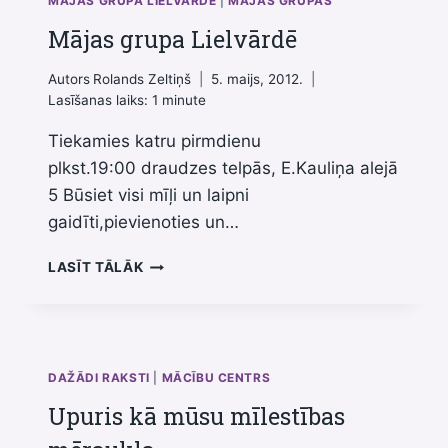
MĀJAS GRUPA LIELVĀRDĒ
|
MĀJAS GRUPAS
Mājas grupa Lielvārdē
Autors
Rolands Zeltiņš
5. maijs, 2012.
Lasīšanas laiks:
1
minute
Tiekamies katru pirmdienu
plkst.19:00 draudzes telpās, E.Kauliņa alejā
5 Būsiet visi mīļi un laipni
gaidīti,pievienoties un…
MĀJAS
LASĪT TĀLĀK
GRUPA
LIELVĀRDĒ
DAŽĀDI RAKSTI
|
MĀCĪBU CENTRS
Upuris kā mūsu mīlestības