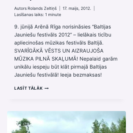
Autors
Rolands Zeltiņš
17. maijs, 2012.
Lasīšanas laiks:
1
minute
9. jūnijā Arēnā Rīga norisināsies “Baltijas
Jauniešu festivāls 2012” – lielākais ticību
apliecinošas mūzikas festivāls Baltijā.
SVARĪGĀKĀ VĒSTS UN AIZRAUJOŠA
MŪZIKA PILNĀ SKAĻUMĀ! Nepalaid garām
unikālu iespeju būt klāt pirmajā Baltijas
Jauniešu festivālā! Ieeja bezmaksas!
BALTIJAS
LASĪT TĀLĀK
JAUNIEŠU
FESTIVĀLS
2012