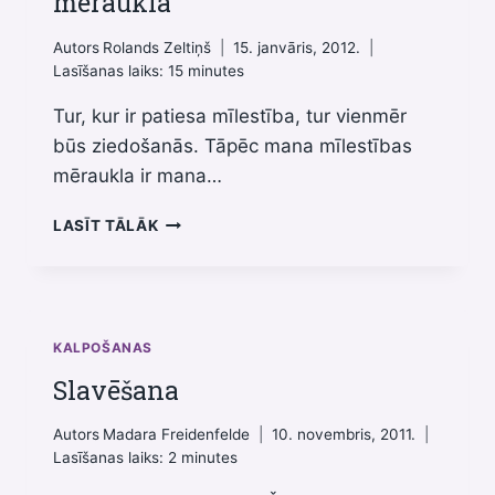
mēraukla
Autors
Rolands Zeltiņš
15. janvāris, 2012.
Lasīšanas laiks:
15
minutes
Tur, kur ir patiesa mīlestība, tur vienmēr
būs ziedošanās. Tāpēc mana mīlestības
mēraukla ir mana…
UPURIS
LASĪT TĀLĀK
KĀ
MŪSU
MĪLESTĪBAS
MĒRAUKLA
KALPOŠANAS
Slavēšana
Autors
Madara Freidenfelde
10. novembris, 2011.
Lasīšanas laiks:
2
minutes