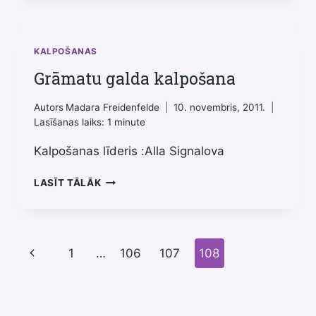
AUDIO
UN
VIDEO
KALPOŠANAS
IERAKSTU
Grāmatu galda kalpošana
VEIKŠANA
Autors
Madara Freidenfelde
10. novembris, 2011.
Lasīšanas laiks:
1
minute
Kalpošanas līderis :Аlla Signalova
GRĀMATU
LASĪT TĀLĀK
GALDA
KALPOŠANA
Page
Previous
1
…
106
107
108
navigation
Page