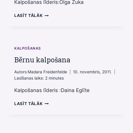
Kalpošanas līderis:Olga Žuka
SLAVĒŠANA
LASĪT TĀLĀK
KALPOŠANAS
Bērnu kalpošana
Autors
Madara Freidenfelde
10. novembris, 2011.
Lasīšanas laiks:
2
minutes
Kalpošanas līderis :Daina Eglīte
BĒRNU
LASĪT TĀLĀK
KALPOŠANA