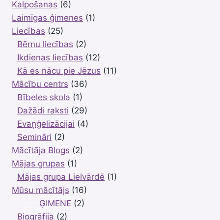
Kalpošanas
(6)
Laimīgas ģimenes
(1)
Liecības
(25)
Bērnu liecības
(2)
Ikdienas liecības
(12)
Kā es nācu pie Jēzus
(11)
Mācību centrs
(36)
Bībeles skola
(1)
Dažādi raksti
(29)
Evaņģelizācijai
(4)
Semināri
(2)
Mācītāja Blogs
(2)
Mājas grupas
(1)
Mājas grupa Lielvārdē
(1)
Mūsu mācītājs
(16)
ĢIMENE
(2)
Biogrāfija
(2)