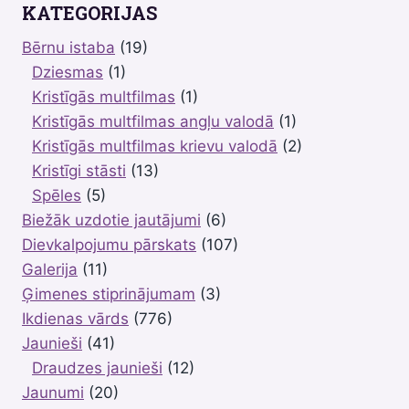
KATEGORIJAS
Bērnu istaba
(19)
Dziesmas
(1)
Kristīgās multfilmas
(1)
Kristīgās multfilmas angļu valodā
(1)
Kristīgās multfilmas krievu valodā
(2)
Kristīgi stāsti
(13)
Spēles
(5)
Biežāk uzdotie jautājumi
(6)
Dievkalpojumu pārskats
(107)
Galerija
(11)
Ģimenes stiprinājumam
(3)
Ikdienas vārds
(776)
Jaunieši
(41)
Draudzes jaunieši
(12)
Jaunumi
(20)