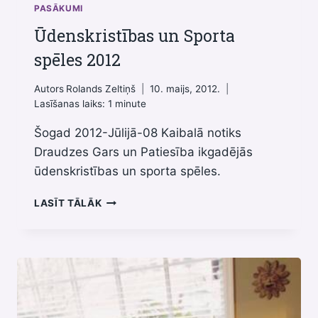
PASĀKUMI
Ūdenskristības un Sporta
spēles 2012
Autors
Rolands Zeltiņš
10. maijs, 2012.
Lasīšanas laiks:
1
minute
Šogad 2012-Jūlijā-08 Kaibalā notiks
Draudzes Gars un Patiesība ikgadējās
ūdenskristības un sporta spēles.
ŪDENSKRISTĪBAS
LASĪT TĀLĀK
UN
SPORTA
SPĒLES
2012