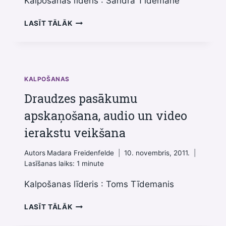
Kalpošanas līderis : Sandra Tīdemane
TULKOŠANAS
LASĪT TĀLĀK
KALPOŠANA
KALPOŠANAS
Draudzes pasākumu
apskaņošana, audio un video
ierakstu veikšana
Autors
Madara Freidenfelde
10. novembris, 2011.
Lasīšanas laiks:
1
minute
Kalpošanas līderis : Toms Tīdemanis
DRAUDZES
LASĪT TĀLĀK
PASĀKUMU
APSKAŅOŠANA,