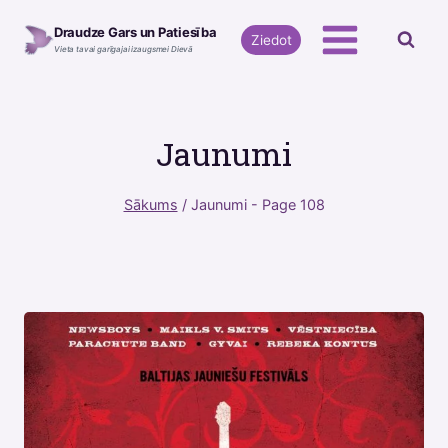
Skip
Draudze Gars un Patiesība
to
Ziedot
Vieta tavai garīgajai izaugsmei Dievā
content
Jaunumi
Sākums
/
Jaunumi
- Page 108