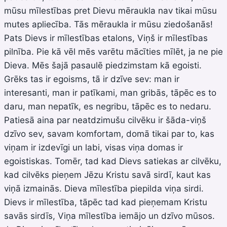
mūsu mīlestības pret Dievu mēraukla nav tikai mūsu
mutes apliecība. Tās mēraukla ir mūsu ziedošanās!
Pats Dievs ir mīlestības etalons, Viņš ir mīlestības
pilnība. Pie kā vēl mēs varētu mācīties mīlēt, ja ne pie
Dieva. Mēs šajā pasaulē piedzimstam kā egoisti.
Grēks tas ir egoisms, tā ir dzīve sev: man ir
interesanti, man ir patīkami, man gribās, tāpēc es to
daru, man nepatīk, es negribu, tāpēc es to nedaru.
Patiesā aina par neatdzimušu cilvēku ir šāda-viņš
dzīvo sev, savam komfortam, domā tikai par to, kas
viņam ir izdevīgi un labi, visas viņa domas ir
egoistiskas. Tomēr, tad kad Dievs satiekas ar cilvēku,
kad cilvēks pieņem Jēzu Kristu savā sirdī, kaut kas
viņā izmainās. Dieva mīlestība piepilda viņa sirdi.
Dievs ir mīlestība, tāpēc tad kad pieņemam Kristu
savās sirdīs, Viņa mīlestība iemājo un dzīvo mūsos.