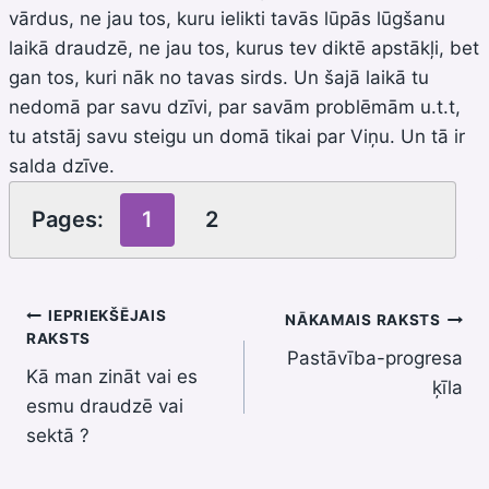
vārdus, ne jau tos, kuru ielikti tavās lūpās lūgšanu
laikā draudzē, ne jau tos, kurus tev diktē apstākļi, bet
gan tos, kuri nāk no tavas sirds. Un šajā laikā tu
nedomā par savu dzīvi, par savām problēmām u.t.t,
tu atstāj savu steigu un domā tikai par Viņu. Un tā ir
salda dzīve.
Pages:
1
2
Ziņu
IEPRIEKŠĒJAIS
NĀKAMAIS RAKSTS
RAKSTS
Pastāvība-progresa
izvēlne
Kā man zināt vai es
ķīla
esmu draudzē vai
sektā ?