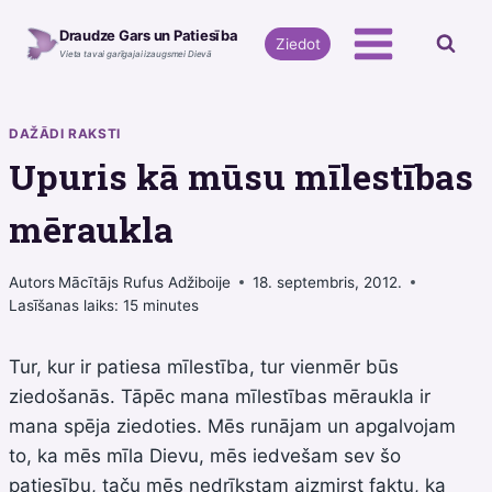
Skip
Draudze Gars un Patiesība
to
Ziedot
Vieta tavai garīgajai izaugsmei Dievā
content
DAŽĀDI RAKSTI
Upuris kā mūsu mīlestības
mēraukla
Autors
Mācītājs Rufus Adžiboije
18. septembris, 2012.
Lasīšanas laiks:
15
minutes
Tur, kur ir patiesa mīlestība, tur vienmēr būs
ziedošanās. Tāpēc mana mīlestības mēraukla ir
mana spēja ziedoties. Mēs runājam un apgalvojam
to, ka mēs mīla Dievu, mēs iedvešam sev šo
patiesību, taču mēs nedrīkstam aizmirst faktu, ka