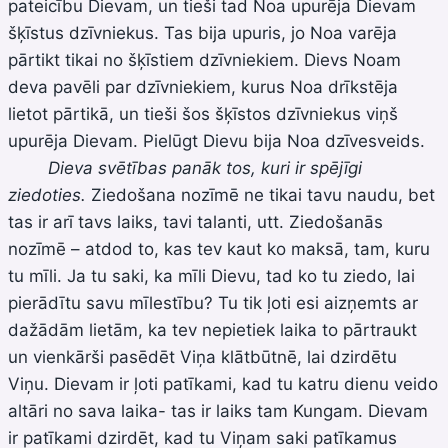
pateicību Dievam, un tieši tad Noa upurēja Dievam
šķīstus dzīvniekus. Tas bija upuris, jo Noa varēja
pārtikt tikai no šķīstiem dzīvniekiem. Dievs Noam
deva pavēli par dzīvniekiem, kurus Noa drīkstēja
lietot pārtikā, un tieši šos šķīstos dzīvniekus viņš
upurēja Dievam. Pielūgt Dievu bija Noa dzīvesveids.
Dieva svētības panāk tos, kuri ir spējīgi
ziedoties.
Ziedošana nozīmē ne tikai tavu naudu, bet
tas ir arī tavs laiks, tavi talanti, utt. Ziedošanās
nozīmē – atdod to, kas tev kaut ko maksā, tam, kuru
tu mīli. Ja tu saki, ka mīli Dievu, tad ko tu ziedo, lai
pierādītu savu mīlestību? Tu tik ļoti esi aizņemts ar
dažādām lietām, ka tev nepietiek laika to pārtraukt
un vienkārši pasēdēt Viņa klātbūtnē, lai dzirdētu
Viņu. Dievam ir ļoti patīkami, kad tu katru dienu veido
altāri no sava laika- tas ir laiks tam Kungam. Dievam
ir patīkami dzirdēt, kad tu Viņam saki patīkamus