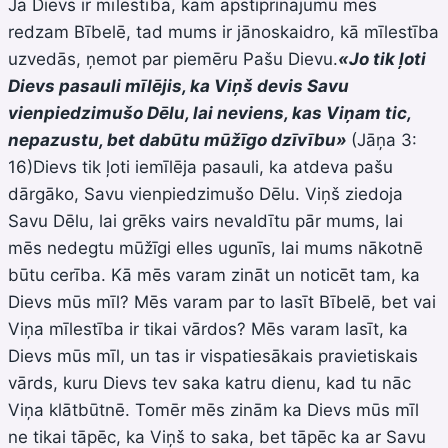
Ja Dievs ir mīlestība, kam apstiprinājumu mēs
redzam Bībelē, tad mums ir jānoskaidro, kā mīlestība
uzvedās, ņemot par piemēru Pašu Dievu.
«Jo tik ļoti
Dievs pasauli mīlējis, ka Viņš devis Savu
vienpiedzimušo Dēlu, lai neviens, kas Viņam tic,
nepazustu, bet dabūtu mūžīgo dzīvību»
(Jāņa 3:
16)Dievs tik ļoti iemīlēja pasauli, ka atdeva pašu
dārgāko, Savu vienpiedzimušo Dēlu. Viņš ziedoja
Savu Dēlu, lai grēks vairs nevaldītu pār mums, lai
mēs nedegtu mūžīgi elles ugunīs, lai mums nākotnē
būtu cerība. Kā mēs varam zināt un noticēt tam, ka
Dievs mūs mīl? Mēs varam par to lasīt Bībelē, bet vai
Viņa mīlestība ir tikai vārdos? Mēs varam lasīt, ka
Dievs mūs mīl, un tas ir vispatiesākais pravietiskais
vārds, kuru Dievs tev saka katru dienu, kad tu nāc
Viņa klātbūtnē. Tomēr mēs zinām ka Dievs mūs mīl
ne tikai tāpēc, ka Viņš to saka, bet tāpēc ka ar Savu