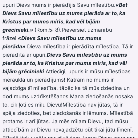
upuri Dievs mums ir pierādījis Savu mīlestību.
«Bet
Dievs Savu mīlestību uz mums pierāda ar to, ka
Kristus par mums miris, kad vēl bijām
grēcinieki.»
(Rom.5: 8).Pievērsiet uzmanību
frāzei
«Dievs Savu mīlestību uz mums
pierāda»
Dieva mīlestība ir pierādīta mīlestība. Tā ir
pierādīta ar upuri.
Dievs Savu mīlestību uz mums
pierāda ar to, ka Kristus par mums miris, kad vēl
bijām grēcinieki
Attiecīgi, upuris ir mūsu mīlestības
mēraukla un pierādījums! Katram no mums ir
vajadzīga šī mīlestība, tāpēc ka tā mūs dziedina un
dod mums uzdrīkstēšanos.Mana ziedošanās nosaka
to, cik ļoti es mīlu Dievu!Mīlestība nav jūtas, tā ir
spēja ziedoties, bet ziedošanās ir lēmums. Mīlestībā
protams ir arī jūtas. Ja mēs mīlam Dievu, tad mūsu
attiecībām ar Dievu nevajadzētu būt tikai jūtu līmenī.
Bībelē tiek runāts par cilvēkiem, kurus Dievs sauc par