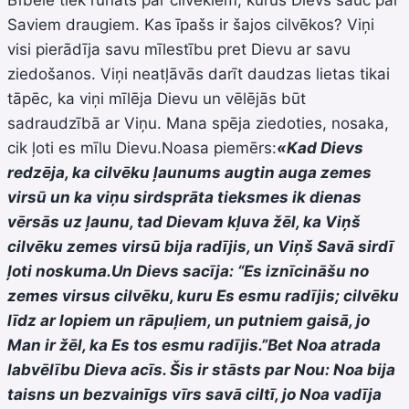
Saviem draugiem. Kas īpašs ir šajos cilvēkos? Viņi
visi pierādīja savu mīlestību pret Dievu ar savu
ziedošanos. Viņi neatļāvās darīt daudzas lietas tikai
tāpēc, ka viņi mīlēja Dievu un vēlējās būt
sadraudzībā ar Viņu. Mana spēja ziedoties, nosaka,
cik ļoti es mīlu Dievu.Noasa piemērs:
«Kad Dievs
redzēja, ka cilvēku ļaunums augtin auga zemes
virsū un ka viņu sirdsprāta tieksmes ik dienas
vērsās uz ļaunu, tad Dievam kļuva žēl, ka Viņš
cilvēku zemes virsū bija radījis, un Viņš Savā sirdī
ļoti noskuma.Un Dievs sacīja: “Es iznīcināšu no
zemes virsus cilvēku, kuru Es esmu radījis; cilvēku
līdz ar lopiem un rāpuļiem, un putniem gaisā, jo
Man ir žēl, ka Es tos esmu radījis.”Bet Noa atrada
labvēlību Dieva acīs. Šis ir stāsts par Nou: Noa bija
taisns un bezvainīgs vīrs savā ciltī, jo Noa vadīja