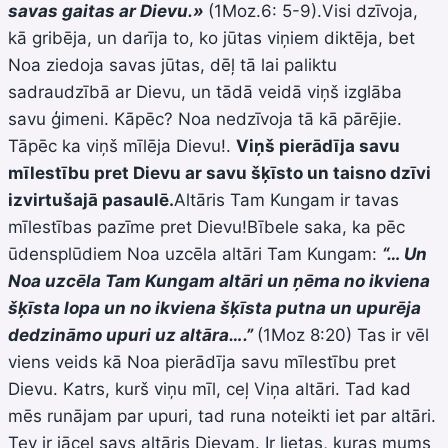
savas gaitas ar Dievu.»
(1Moz.6: 5-9).Visi dzīvoja,
kā gribēja, un darīja to, ko jūtas viņiem diktēja, bet
Noa ziedoja savas jūtas, dēļ tā lai paliktu
sadraudzībā ar Dievu, un tādā veidā viņš izglāba
savu ģimeni. Kāpēc? Noa nedzīvoja tā kā pārējie.
Tāpēc ka viņš mīlēja Dievu!.
Viņš pierādīja savu
mīlestību pret Dievu ar savu šķīsto un taisno dzīvi
izvirtušajā pasaulē.
Altāris Tam Kungam ir tavas
mīlestības pazīme pret Dievu!Bībele saka, ka pēc
ūdensplūdiem Noa uzcēla altāri Tam Kungam:
“… Un
Noa uzcēla Tam Kungam altāri un ņēma no ikviena
šķīsta lopa un no ikviena šķīsta putna un upurēja
dedzināmo upuri uz altāra….”
(1Moz 8:20) Tas ir vēl
viens veids kā Noa pierādīja savu mīlestību pret
Dievu. Katrs, kurš viņu mīl, ceļ Viņa altāri. Tad kad
mēs runājam par upuri, tad runa noteikti iet par altāri.
Tev ir jāceļ savs altāris Dievam. Ir lietas, kuras mums