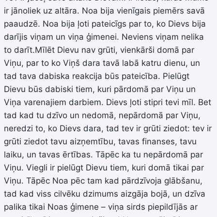
ir jānoliek uz altāra. Noa bija vienīgais piemērs savā
paaudzē. Noa bija ļoti pateicīgs par to, ko Dievs bija
darījis viņam un viņa ģimenei. Neviens viņam nelika
to darīt.Mīlēt Dievu nav grūti, vienkārši domā par
Viņu, par to ko Viņš dara tavā labā katru dienu, un
tad tava dabiska reakcija būs pateicība. Pielūgt
Dievu būs dabiski tiem, kuri pārdomā par Viņu un
Viņa varenajiem darbiem. Dievs ļoti stipri tevi mīl. Bet
tad kad tu dzīvo un nedomā, nepārdomā par Viņu,
neredzi to, ko Dievs dara, tad tev ir grūti ziedot: tev ir
grūti ziedot tavu aizņemtību, tavas finanses, tavu
laiku, un tavas ērtības. Tāpēc ka tu nepārdomā par
Viņu. Viegli ir pielūgt Dievu tiem, kuri domā tikai par
Viņu. Tāpēc Noa pēc tam kad pārdzīvoja glābšanu,
tad kad viss cilvēku dzimums aizgāja bojā, un dzīva
palika tikai Noas ģimene – viņa sirds piepildījās ar