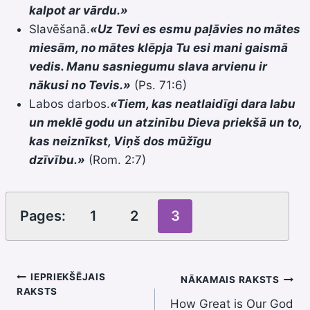
kalpot ar vārdu.»
Slavēšanā.
«Uz Tevi es esmu paļāvies no mātes
miesām, no mātes klēpja Tu esi mani gaismā
vedis. Manu sasniegumu slava arvienu ir
nākusi no Tevis.»
(Ps. 71:6)
Labos darbos.
«Tiem, kas neatlaidīgi dara labu
un meklē godu un atzinību Dieva priekšā un to,
kas neiznīkst, Viņš dos mūžīgu
dzīvību.»
(Rom. 2:7)
Pages:
1
2
3
Ziņu
IEPRIEKŠĒJAIS
NĀKAMAIS RAKSTS
RAKSTS
How Great is Our God