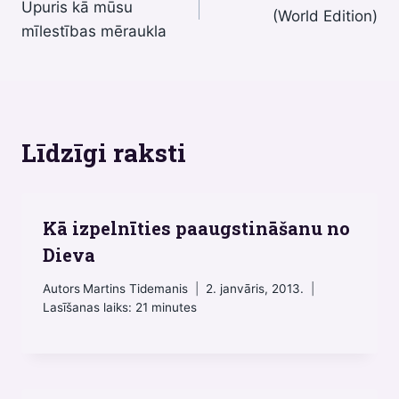
izvēlne
Upuris kā mūsu
(World Edition)
mīlestības mēraukla
Līdzīgi raksti
Kā izpelnīties paaugstināšanu no
Dieva
Autors
Martins Tidemanis
2. janvāris, 2013.
Lasīšanas laiks:
21
minutes