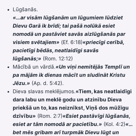
Lūgšanās.
«…ar visām lūgšanām un lūgumiem lūdziet
Dievu Garā ik brīdi; tai pašā nolūkā esiet
nomodā un pastāviet savās aizlūgšanās par
visiem svētajiem»
(Еf. 6:18)
«priecīgi cerībā,
pacietīgi bēdās, neatlaidīgi savās
lūgšanās;»
(Rom. 12:12)
Mācībā un vārdā.
«Un viņi nemitējās Templī un
pa mājām ik dienas mācīt un sludināt Kristu
Jēzu.»
(Ap. d. 5:42).
Dieva slavas meklējumos.
«Tiem, kas neatlaidīgi
dara labu un meklē godu un atzinību Dieva
priekšā un to, kas neiznīkst, Viņš dos mūžīgu
dzīvību»
(Rom. 2:7)
«Esiet pastāvīgi lūgšanās,
esiet ar tām nomodā ar pacietību.»
(Kol. 4:2)
«…
bet mēs gribam arī turpmāk Dievu lūgt un