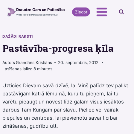
Skip
Draudze Gars un Patiesība
to
Ziedot
Vieta tavai garīgajai izaugsmei Dievā
content
DAŽĀDI RAKSTI
Pastāvība-progresa ķīla
Autors
Grandāns Kristiāns
20. septembris, 2012.
Lasīšanas laiks:
8
minutes
Uzticies Dievam savā dzīvē, lai Viņš palīdz tev palikt
pastāvīgam katrā lēmumā, kuru tu pieņem, lai tu
varētu pieaugt un novest līdz galam visus iesāktos
darbus Tam Kungam par slavu. Pieliec vēl vairāk
piepūles un centības, lai pievienotu savai ticībai
zināšanas, gudrību utt.