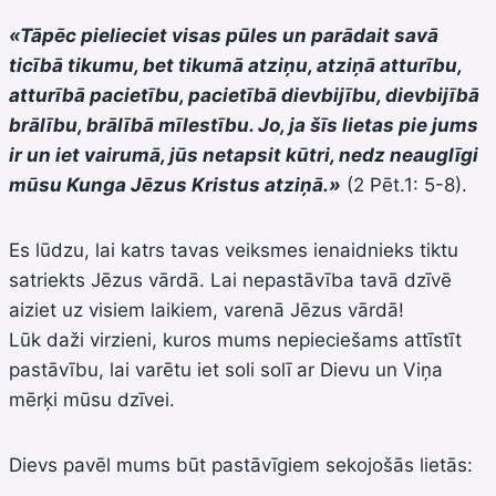
«Tāpēc pielieciet visas pūles un parādait savā
ticībā tikumu, bet tikumā atziņu, atziņā atturību,
atturībā pacietību, pacietībā dievbijību, dievbijībā
brālību, brālībā mīlestību. Jo, ja šīs lietas pie jums
ir un iet vairumā, jūs netapsit kūtri, nedz neauglīgi
mūsu Kunga Jēzus Kristus atziņā.»
(2 Pēt.1: 5-8).
Es lūdzu, lai katrs tavas veiksmes ienaidnieks tiktu
satriekts Jēzus vārdā. Lai nepastāvība tavā dzīvē
aiziet uz visiem laikiem, varenā Jēzus vārdā!
Lūk daži virzieni, kuros mums nepieciešams attīstīt
pastāvību, lai varētu iet soli solī ar Dievu un Viņa
mērķi mūsu dzīvei.
Dievs pavēl mums būt pastāvīgiem sekojošās lietās: