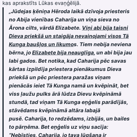
kas aprakstīts Lūkas evaņģēlijā.
„Jūdejas ķēniņa Hēroda laikā dzīvoja priesteris
no Abija vienības Caharija un viņa sieva no
Ārona cilts, vārdā Elizabete.
Viņi abi bija taisni
Dieva priekšā un staigāja nevainojami visos Tā
Kunga baušļos un likumo
s. Tiem nebija neviena
bērna, jo
Elizabete bija neauglīga
, un abi bija jau
labi gados. Bet notika, kad Caharija pēc savas
kārtas izpildīja priestera pienākumus Dieva
priekšā un pēc priestera paražas viņam
pienācās ieiet Tā Kunga namā un kvēpināt, bet
viss ļaužu pulks ārā lūdza Dievu kvēpināmā
stundā, tad viņam Tā Kunga eņģelis parādījās,
stāvēdams kvēpināmā altāra labajā
pusē. Caharija, to redzēdams, izbijās, un bailes
to pārņēma. Bet eņģelis uz viņu sacīja:
“Nebīsties, Caharija, jo tava lūgšana ir