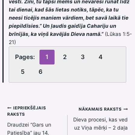
vēsti. Zini, tu tapsi mēms un nevarēsi runāt līdz
tai dienai, kad šās lietas notiks, tāpēc, ka tu
neesi ticējis maniem vārdiem, bet savā laikā tie
piepildīsies.” Un ļaudis gaidīja Cahariju un
brīnījās, ka viņš kavējās Dieva namā.”
(Lūkas 1:5-
21)
Pages:
1
2
3
4
5
6
Ziņu
IEPRIEKŠĒJAIS
NĀKAMAIS RAKSTS
RAKSTS
Dieva procesi, kas ved
izvēlne
Draudzei “Gars un
uz Viņa mērķi – 2 daļa
Patiesība” jau 14.