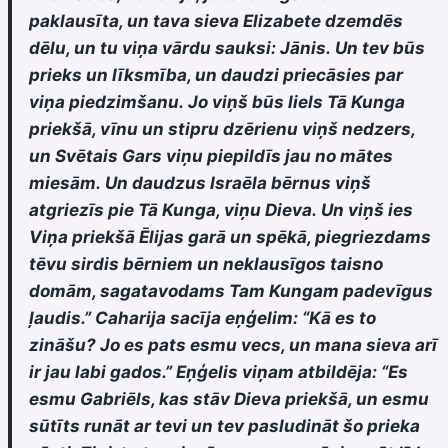
paklausīta, un tava sieva Elizabete dzemdēs
dēlu, un tu viņa vārdu sauksi: Jānis. Un tev būs
prieks un līksmība, un daudzi priecāsies par
viņa piedzimšanu. Jo viņš būs liels Tā Kunga
priekšā, vīnu un stipru dzērienu viņš nedzers,
un Svētais Gars viņu piepildīs jau no mātes
miesām. Un daudzus Israēla bērnus viņš
atgriezīs pie Tā Kunga, viņu Dieva. Un viņš ies
Viņa priekšā Ēlijas garā un spēkā, piegriezdams
tēvu sirdis bērniem un neklausīgos taisno
domām, sagatavodams Tam Kungam padevīgus
ļaudis.” Caharija sacīja eņģelim: “Kā es to
zināšu? Jo es pats esmu vecs, un mana sieva arī
ir jau labi gados.” Eņģelis viņam atbildēja: “Es
esmu Gabriēls, kas stāv Dieva priekšā, un esmu
sūtīts runāt ar tevi un tev pasludināt šo prieka