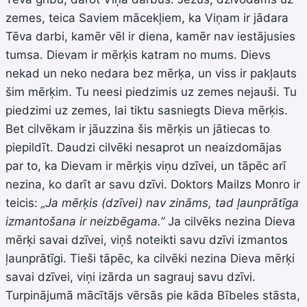
zemes, teica Saviem mācekļiem, ka Viņam ir jādara
Tēva darbi, kamēr vēl ir diena, kamēr nav iestājusies
tumsa. Dievam ir mērķis katram no mums. Dievs
nekad un neko nedara bez mērķa, un viss ir pakļauts
šim mērķim. Tu neesi piedzimis uz zemes nejauši. Tu
piedzimi uz zemes, lai tiktu sasniegts Dieva mērķis.
Bet cilvēkam ir jāuzzina šis mērķis un jātiecas to
piepildīt. Daudzi cilvēki nesaprot un neaizdomājas
par to, ka Dievam ir mērķis viņu dzīvei, un tāpēc arī
nezina, ko darīt ar savu dzīvi. Doktors Mailzs Monro ir
teicis:
„Ja mērķis (dzīvei) nav zināms, tad ļaunprātīga
izmantošana ir neizbēgama.”
Ja cilvēks nezina Dieva
mērķi savai dzīvei, viņš noteikti savu dzīvi izmantos
ļaunprātīgi. Tieši tāpēc, ka cilvēki nezina Dieva mērķi
savai dzīvei, viņi izārda un sagrauj savu dzīvi.
Turpinājumā mācītājs vērsās pie kāda Bībeles stāsta,