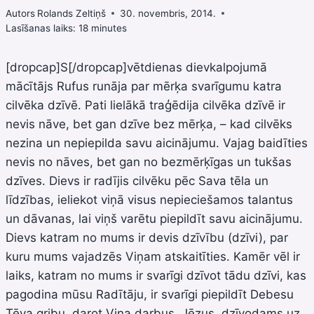
Autors
Rolands Zeltiņš
30. novembris, 2014.
Lasīšanas laiks:
18
minutes
[dropcap]S[/dropcap]vētdienas dievkalpojumā
mācītājs Rufus runāja par mērķa svarīgumu katra
cilvēka dzīvē. Pati lielākā traģēdija cilvēka dzīvē ir
nevis nāve, bet gan dzīve bez mērķa, – kad cilvēks
nezina un nepiepilda savu aicinājumu. Vajag baidīties
nevis no nāves, bet gan no bezmērķīgas un tukšas
dzīves. Dievs ir radījis cilvēku pēc Sava tēla un
līdzības, ieliekot viņā visus nepieciešamos talantus
un dāvanas, lai viņš varētu piepildīt savu aicinājumu.
Dievs katram no mums ir devis dzīvību (dzīvi), par
kuru mums vajadzēs Viņam atskaitīties. Kamēr vēl ir
laiks, katram no mums ir svarīgi dzīvot tādu dzīvi, kas
pagodina mūsu Radītāju, ir svarīgi piepildīt Debesu
Tēva gribu, darot Viņa darbus. Jēzus, dzīvodams uz