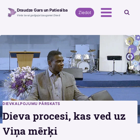
Skip
Draudze Gars un Patiesība
to
Ziedot
Vieta tavai garīgajai izaugsmei Dievā
content
DIEVKALPOJUMU PĀRSKATS
Dieva procesi, kas ved uz
Viņa mērķi