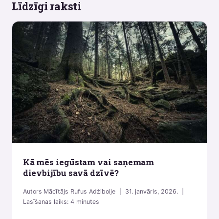
Līdzīgi raksti
Kā mēs iegūstam vai saņemam
dievbijību savā dzīvē?
Autors
Mācītājs Rufus Adžiboije
31. janvāris, 2026.
Lasīšanas laiks:
4
minutes