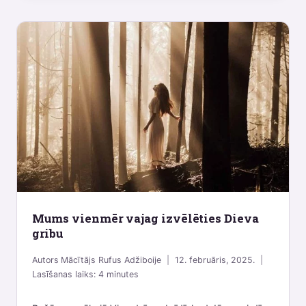
Mums vienmēr vajag izvēlēties Dieva
gribu
Autors
Mācītājs Rufus Adžiboije
12. februāris, 2025.
Lasīšanas laiks:
4
minutes