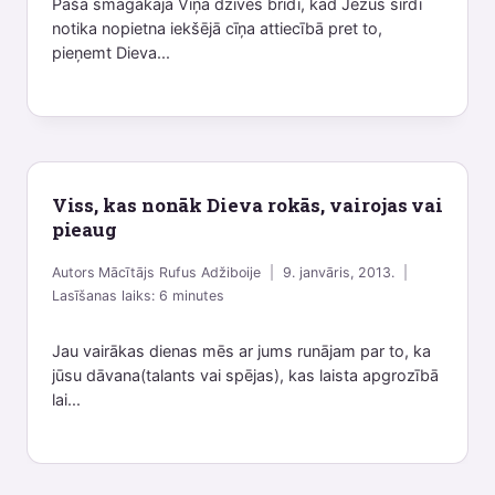
Pašā smagākajā Viņa dzīves brīdī, kad Jēzus sirdī
notika nopietna iekšējā cīņa attiecībā pret to,
pieņemt Dieva...
Viss, kas nonāk Dieva rokās, vairojas vai
pieaug
Autors
Mācītājs Rufus Adžiboije
9. janvāris, 2013.
Lasīšanas laiks:
6
minutes
Jau vairākas dienas mēs ar jums runājam par to, ka
jūsu dāvana(talants vai spējas), kas laista apgrozībā
lai...