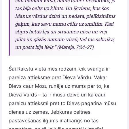
šim namam virsū, nams tomēr nesabruka; jo
tas bija celts uz klints. Un ikviens, kas šos
Manus vārdus dzird un nedara, pielīdzināms
ģeķim, kas savu namu cēlis uz smiltīm. Kad
stiprs lietus lija un straumes nāca un vēji
pūta un gāzās namam virsū, tad tas sabruka;
un posts bija liels.” (Mateja, 7:24-27).
Šai Rakstu vietā mēs redzam, cik svarīga ir
pareiza attieksme pret Dieva Vārdu. Vakar
Dievs caur Mozu runāja uz mums par to, ka
Dieva Vārds – tā ir mūsu dzīve un ka caur
pareizu attieksmi pret to Dievs pagarina mūsu
dienas uz zemes. Jebkuras celtnes
pastāvēšanas ilgums ir atkarīgs no tās