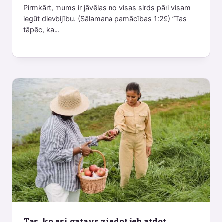
Pirmkārt, mums ir jāvēlas no visas sirds pāri visam
iegūt dievbijību. (Sālamana pamācības 1:29) ”Tas
tāpēc, ka...
Tas, ko esi gatavs ziedot jeb atdot,