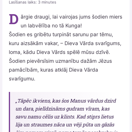
Lasīšanas laiks:
3
minutes
D
ārgie draugi, lai vairojas jums šodien miers
un labvēlība no tā Kunga!
Šodien es gribētu turpināt sarunu par tēmu,
kuru aizsākām vakar, – Dieva Vārda svarīgums,
loma, kādu Dieva Vārds spēlē mūsu dzīvē.
Šodien pievērsīsim uzmanību dažām Jēzus
pamācībām, kuras atklāj Dieva Vārda
svarīgumu.
„Tāpēc ikviens, kas šos Manus vārdus dzird
un dara, pielīdzināms gudram vīram, kas
savu namu cēlis uz klints. Kad stiprs lietus
lija un straumes nāca un vēji pūta un gāzās