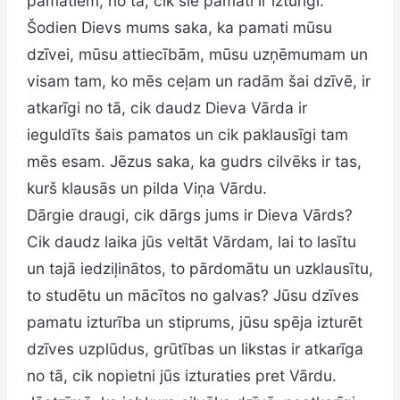
pamatiem, no tā, cik šie pamati ir izturīgi.
Šodien Dievs mums saka, ka pamati mūsu
dzīvei, mūsu attiecībām, mūsu uzņēmumam un
visam tam, ko mēs ceļam un radām šai dzīvē, ir
atkarīgi no tā, cik daudz Dieva Vārda ir
ieguldīts šais pamatos un cik paklausīgi tam
mēs esam. Jēzus saka, ka gudrs cilvēks ir tas,
kurš klausās un pilda Viņa Vārdu.
Dārgie draugi, cik dārgs jums ir Dieva Vārds?
Cik daudz laika jūs veltāt Vārdam, lai to lasītu
un tajā iedziļinātos, to pārdomātu un uzklausītu,
to studētu un mācītos no galvas? Jūsu dzīves
pamatu izturība un stiprums, jūsu spēja izturēt
dzīves uzplūdus, grūtības un likstas ir atkarīga
no tā, cik nopietni jūs izturaties pret Vārdu.