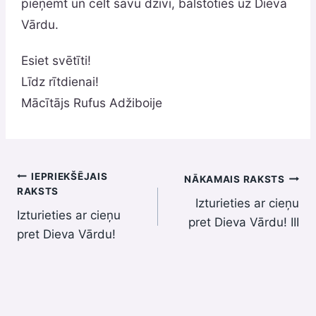
pieņemt un celt savu dzīvi, balstoties uz Dieva
Vārdu.
Esiet svētīti!
Līdz rītdienai!
Mācītājs Rufus Adžiboije
Ziņu
IEPRIEKŠĒJAIS
NĀKAMAIS RAKSTS
RAKSTS
Izturieties ar cieņu
izvēlne
Izturieties ar cieņu
pret Dieva Vārdu! III
pret Dieva Vārdu!