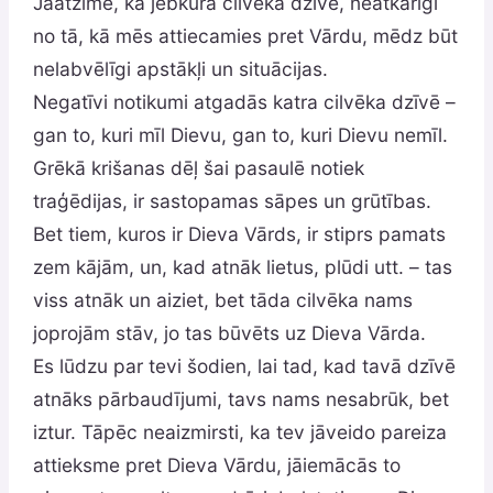
Jāatzīmē, ka jebkura cilvēka dzīvē, neatkarīgi
no tā, kā mēs attiecamies pret Vārdu, mēdz būt
nelabvēlīgi apstākļi un situācijas.
Negatīvi notikumi atgadās katra cilvēka dzīvē –
gan to, kuri mīl Dievu, gan to, kuri Dievu nemīl.
Grēkā krišanas dēļ šai pasaulē notiek
traģēdijas, ir sastopamas sāpes un grūtības.
Bet tiem, kuros ir Dieva Vārds, ir stiprs pamats
zem kājām, un, kad atnāk lietus, plūdi utt. – tas
viss atnāk un aiziet, bet tāda cilvēka nams
joprojām stāv, jo tas būvēts uz Dieva Vārda.
Es lūdzu par tevi šodien, lai tad, kad tavā dzīvē
atnāks pārbaudījumi, tavs nams nesabrūk, bet
iztur. Tāpēc neaizmirsti, ka tev jāveido pareiza
attieksme pret Dieva Vārdu, jāiemācās to