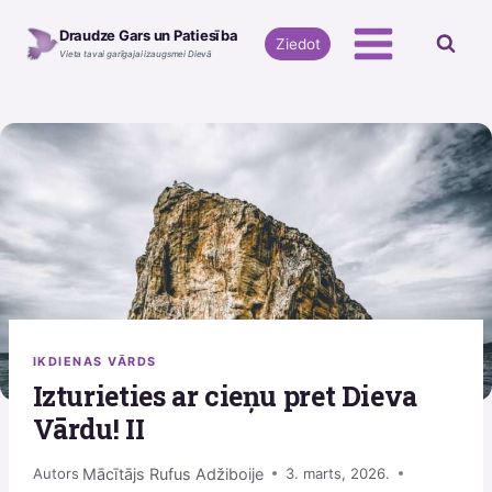
Skip
Draudze Gars un Patiesība
to
Ziedot
Vieta tavai garīgajai izaugsmei Dievā
content
IKDIENAS VĀRDS
Izturieties ar cieņu pret Dieva
Vārdu! II
Mācītājs Rufus Adžiboije
Autors
3. marts, 2026.