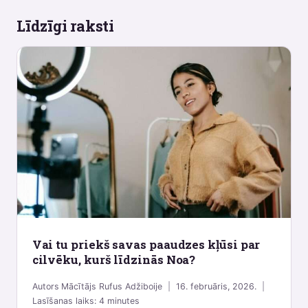
Līdzīgi raksti
Vai tu priekš savas paaudzes kļūsi par
cilvēku, kurš līdzinās Noa?
Autors
Mācītājs Rufus Adžiboije
16. februāris, 2026.
Lasīšanas laiks:
4
minutes