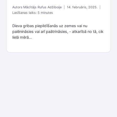
Autors
Mācītājs Rufus Adžiboije
14. februāris, 2025.
Lasīšanas laiks:
5
minutes
Dieva gribas piepildīšanās uz zemes vai nu
palēnināsies vai arī paātrināsies, - atkarībā no tā, cik
lielā mērā...