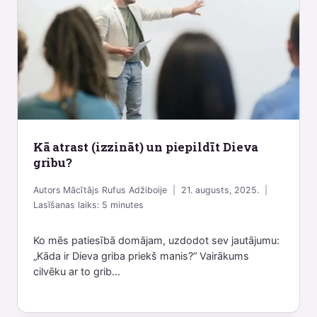
Kā atrast (izzināt) un piepildīt Dieva
gribu?
Autors
Mācītājs Rufus Adžiboije
21. augusts, 2025.
Lasīšanas laiks:
5
minutes
Ko mēs patiesībā domājam, uzdodot sev jautājumu:
„Kāda ir Dieva griba priekš manis?” Vairākums
cilvēku ar to grib...