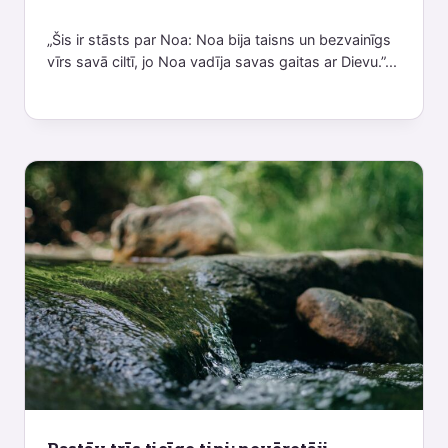
„Šis ir stāsts par Noa: Noa bija taisns un bezvainīgs
vīrs savā ciltī, jo Noa vadīja savas gaitas ar Dievu.”...