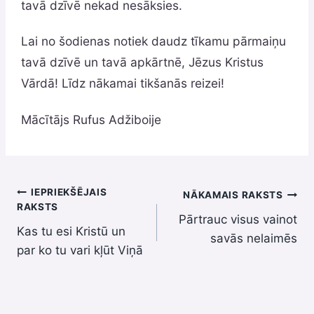
tavā dzīvē nekad nesāksies.
Lai no šodienas notiek daudz tīkamu pārmaiņu
tavā dzīvē un tavā apkārtnē, Jēzus Kristus
Vārdā! Līdz nākamai tikšanās reizei!
Mācītājs Rufus Adžiboije
Ziņu
IEPRIEKŠĒJAIS
NĀKAMAIS RAKSTS
RAKSTS
Pārtrauc visus vainot
izvēlne
Kas tu esi Kristū un
savās nelaimēs
par ko tu vari kļūt Viņā