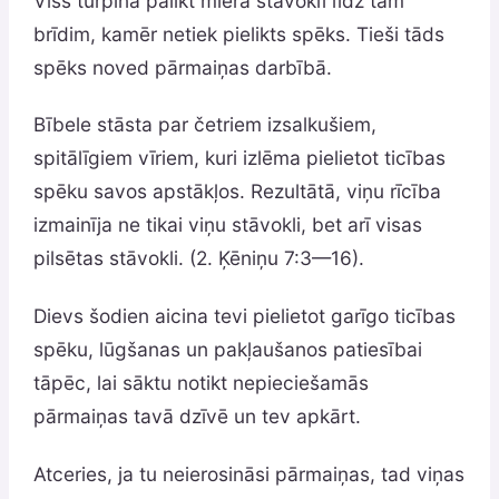
Viss turpina palikt miera stāvoklī līdz tam
brīdim, kamēr netiek pielikts spēks. Tieši tāds
spēks noved pārmaiņas darbībā.
Bībele stāsta par četriem izsalkušiem,
spitālīgiem vīriem, kuri izlēma pielietot ticības
spēku savos apstākļos. Rezultātā, viņu rīcība
izmainīja ne tikai viņu stāvokli, bet arī visas
pilsētas stāvokli. (2. Ķēniņu 7:3—16).
Dievs šodien aicina tevi pielietot garīgo ticības
spēku, lūgšanas un pakļaušanos patiesībai
tāpēc, lai sāktu notikt nepieciešamās
pārmaiņas tavā dzīvē un tev apkārt.
Atceries, ja tu neierosināsi pārmaiņas, tad viņas