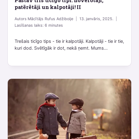
Pastāv trīs ticīgo tipi: novērotāji,
patērētāji un kalpotāji! II
Autors
Mācītājs Rufus Adžiboije
13. janvāris, 2025.
Lasīšanas laiks:
6
minutes
Trešais ticīgo tips - tie ir kalpotāji. Kalpotāji - tie ir tie,
kuri dod. Svētīgāk ir dot, nekā ņemt. Mums...