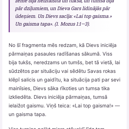
zeme bija neiztaisīta un tukša, un tumsa bija
pār dziļumiem, un Dieva Gars lidinājās pār
ūdeņiem. Un Dievs sacīja: «Lai top gaisma.»
Un gaisma tapa». (1. Mozus 1:1—3).
No šī fragmenta mēs redzam, kā Dievs iniciēja
pārmaiņas pasaules radīšanas sākumā. Viss
bija tukšs, neredzams un tumšs, bet tā vietā, lai
sūdzētos par situāciju vai sēdētu Savas rokas
klēpī salicis un gaidītu, ka situācija pati par sevi
mainīsies, Dievs sāka rīkoties un tumsa tika
izkliedēta. Dievs iniciēja pārmaiņas, tumsā
ielaižot gaismu. Viņš teica: «Lai top gaisma!» —
un gaisma tapa.