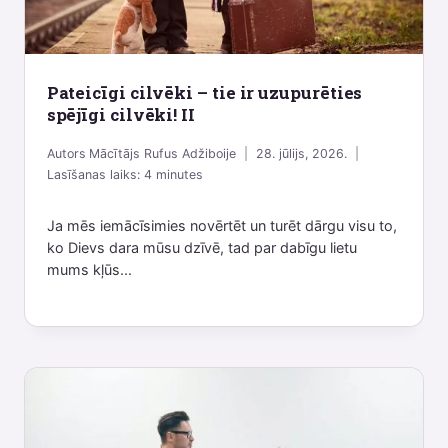
Pateicīgi cilvēki – tie ir uzupurēties
spējīgi cilvēki! II
Autors
Mācītājs Rufus Adžiboije
28. jūlijs, 2026.
Lasīšanas laiks:
4
minutes
Ja mēs iemācīsimies novērtēt un turēt dārgu visu to,
ko Dievs dara mūsu dzīvē, tad par dabīgu lietu
mums kļūs...