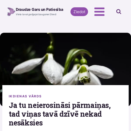
Skip
Draudze Gars un Patiesība
to
Ziedot
Vieta tavai garīgajai izaugsmei Dievā
content
IKDIENAS VĀRDS
Ja tu neierosināsi pārmaiņas,
tad viņas tavā dzīvē nekad
nesāksies