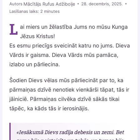
Mācītājs Rufus Adžiboije
Autors
28. decembris, 2025.
Lasīšanas laiks:
2
minutes
L
ai miers un žēlastība Jums no mūsu Kunga
Jēzus Kristus!
Es esmu priecīgs sveicināt katru no jums. Dieva
Vārds ir gaisma. Dieva Vārds mūs pamāca,
izlabo un pārliecina.
Šodien Dievs vēlas mūs pārliecināt par to, ka
pārmaiņas dzīvē nenotiek vienkārši tāpat, tās ir
jāiniciē. Pārmaiņas cilvēka dzīvē sākās tikai
tāpēc, ka kāds tās ir ierosinājis.
«Iesākumā Dievs radīja debesis un zemi. Bet