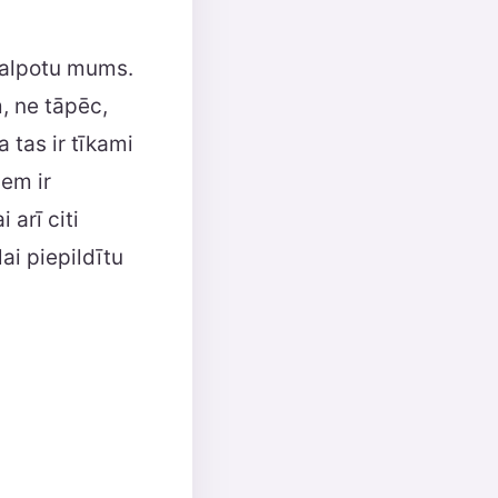
 kalpotu mums.
, ne tāpēc,
tas ir tīkami
em ir
 arī citi
ai piepildītu