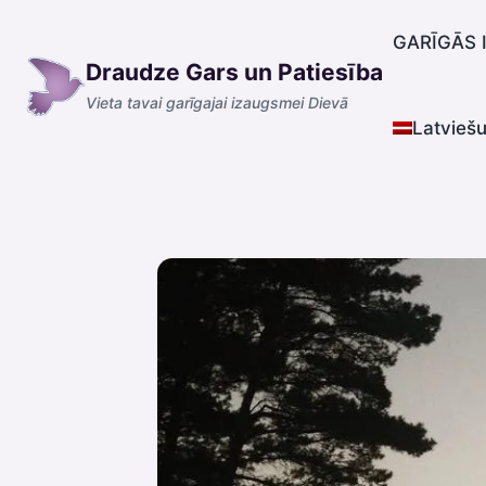
Skip
to
GARĪGĀS 
Draudze Gars un Patiesība
content
Vieta tavai garīgajai izaugsmei Dievā
Latvieš