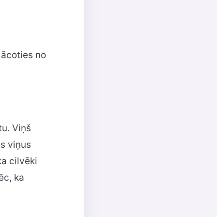
mācoties no
tu. Viņš
us viņus
a cilvēki
ēc, ka