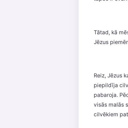
Tātad, kā mē
Jēzus piemē
Reiz, Jēzus k
piepildīja cil
pabaroja. Pēc
visās malās s
cilvēkiem pat