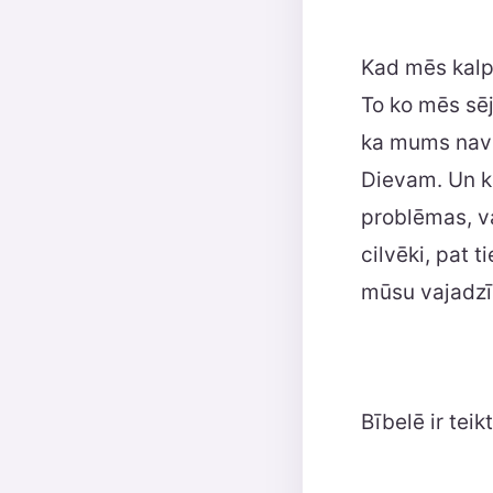
Kad mēs kalpo
To ko mēs sē
ka mums nav 
Dievam. Un k
problēmas, va
cilvēki, pat 
mūsu vajadzī
Bībelē ir teikt