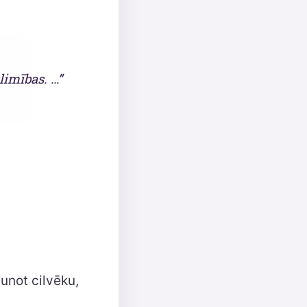
limības. …”
aunot cilvēku,