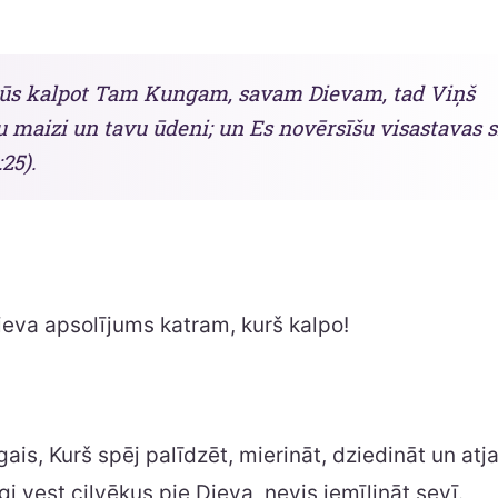
būs kalpot Tam Kungam, savam Dievam, tad Viņš
u maizi un tavu ūdeni; un Es novērsīšu visastavas s
25).
ieva apsolījums katram, kurš kalpo!
gais, Kurš spēj palīdzēt, mierināt, dziedināt un atj
gi vest cilvēkus pie Dieva, nevis iemīlināt sevī.