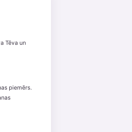
va Tēva un
nas piemērs.
anas