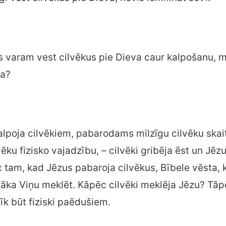
s varam vest cilvēkus pie Dieva caur kalpošanu, 
ra?
alpoja cilvēkiem, pabarodams milzīgu cilvēku skai
vēku fizisko vajadzību, – cilvēki gribēja ēst un Jēz
 tam, kad Jēzus pabaroja cilvēkus, Bībele vēsta, k
āka Viņu meklēt. Kāpēc cilvēki meklēja Jēzu? Tāp
īk būt fiziski paēdušiem.