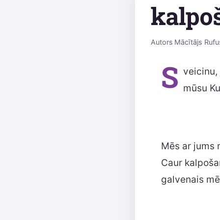
kalpo
Autors
Mācītājs Rufu
S
veicinu,
mūsu Ku
Mēs ar jums 
Caur kalpošan
galvenais mēr