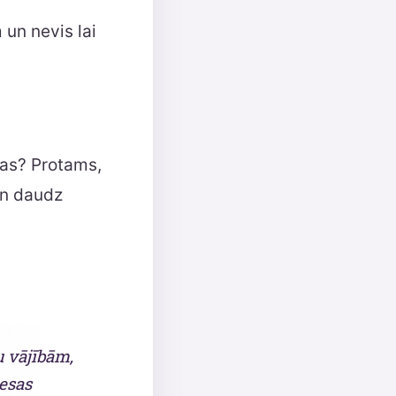
 un nevis lai
mas? Protams,
 un daudz
u vājībām,
iesas