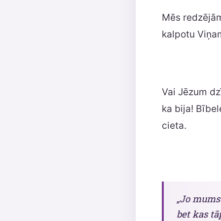
Mēs redzējām,
kalpotu Viņa
Vai Jēzum dzī
ka bija! Bībe
cieta.
„Jo mums n
bet kas tā