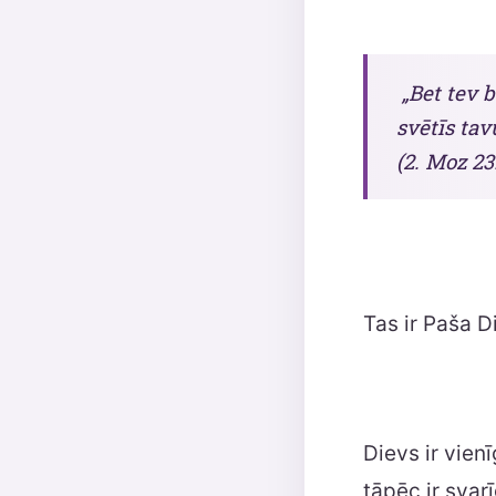
„Bet tev 
svētīs tav
(2. Moz 23:
Tas ir Paša D
Dievs ir vienī
tāpēc ir svarī