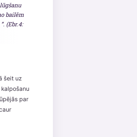
 lūgšanu
 no bailēm
. (Ebr.4:
 šeit uz
r kalpošanu
rūpējās par
 caur