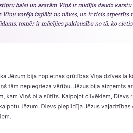
stipru balsi un asarām Viņš ir raidījis daudz karstu
s Viņu varēja izglābt no nāves, un ir ticis atpestīts
ūdams, tomēr ir mācījies paklausību no tā, ko cietis ”
a Jēzum bija nopietnas grūtības Viņa dzīves laikā
ņš tām nepiegrieza vērību. Jēzus bija aizņemts a
, kam Viņš bija sūtīts. Kalpojot cilvēkiem, Dievs 
ki kalpotu Jēzum. Dievs piepildīja Jēzus vajadzības
tiem.