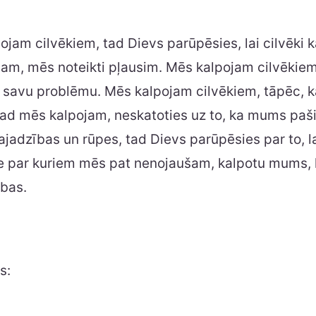
jam cilvēkiem, tad Dievs parūpēsies, lai cilvēki
jam, mēs noteikti pļausim. Mēs kalpojam cilvēkiem
savu problēmu. Mēs kalpojam cilvēkiem, tāpēc, ka 
ad mēs kalpojam, neskatoties uz to, ka mums paši
jadzības un rūpes, tad Dievs parūpēsies par to, lai
tie par kuriem mēs pat nenojaušam, kalpotu mums, l
bas.
s: