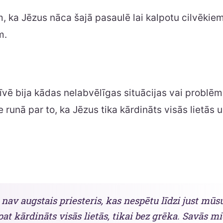
 ka Jēzus nāca šajā pasaulē lai kalpotu cilvēkiem
m.
vē bija kādas nelabvēlīgas situācijas vai problē
le runā par to, ka Jēzus tika kārdināts visās lietās
av augstais priesteris, kas nespētu līdzi just mūs
pat kārdināts visās lietās, tikai bez grēka. Savās m