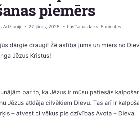
šanas piemērs
s Adžiboije
27. jūnijs, 2025.
Lasīšanas laiks:
5
minutes
 jūs dārgie draugi! Žēlastība jums un miers no Die
nga Jēzus Kristus!
runājām par to, ka Jēzus ir mūsu patiesās kalpoša
u Jēzus atklāja cilvēkiem Dievu. Tas arī ir kalpoš
ķis – atvest cilvēkus pie dzīvības Avota – Dieva.