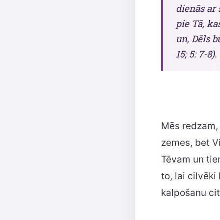
dienās ar 
pie Tā, ka
un, Dēls b
15; 5: 7-8).
Mēs redzam, k
zemes, bet Vi
Tēvam un tiem
to, lai cilvē
kalpošanu ci