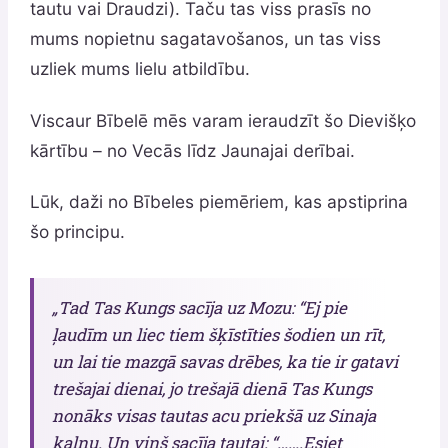
tautu vai Draudzi). Taču tas viss prasīs no
mums nopietnu sagatavošanos, un tas viss
uzliek mums lielu atbildību.
Viscaur Bībelē mēs varam ieraudzīt šo Dievišķo
kārtību – no Vecās līdz Jaunajai derībai.
Lūk, daži no Bībeles piemēriem, kas apstiprina
šo principu.
„Tad Tas Kungs sacīja uz Mozu: “Ej pie
ļaudīm un liec tiem šķīstīties šodien un rīt,
un lai tie mazgā savas drēbes, ka tie ir gatavi
trešajai dienai, jo trešajā dienā Tas Kungs
nonāks visas tautas acu priekšā uz Sinaja
kalnu. Un viņš sacīja tautai: “…….Esiet