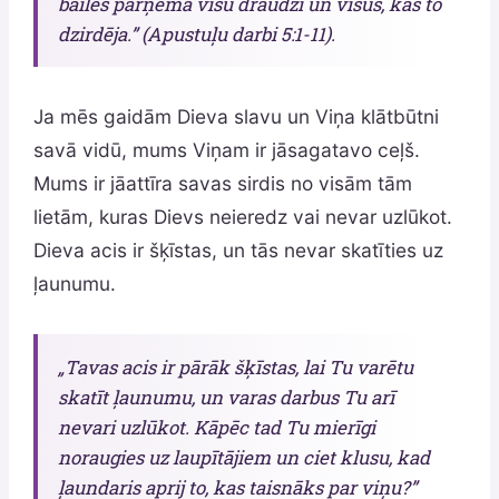
bailes pārņēma visu draudzi un visus, kas to
dzirdēja.” (Apustuļu darbi 5:1-11).
Ja mēs gaidām Dieva slavu un Viņa klātbūtni
savā vidū, mums Viņam ir jāsagatavo ceļš.
Mums ir jāattīra savas sirdis no visām tām
lietām, kuras Dievs neieredz vai nevar uzlūkot.
Dieva acis ir šķīstas, un tās nevar skatīties uz
ļaunumu.
„Tavas acis ir pārāk šķīstas, lai Tu varētu
skatīt ļaunumu, un varas darbus Tu arī
nevari uzlūkot. Kāpēc tad Tu mierīgi
noraugies uz laupītājiem un ciet klusu, kad
ļaundaris aprij to, kas taisnāks par viņu?”