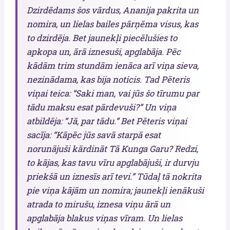
Dzirdēdams šos vārdus, Ananija pakrita un
nomira, un lielas bailes pārņēma visus, kas
to dzirdēja. Bet jaunekļi piecēlušies to
apkopa un, ārā iznesuši, apglabāja. Pēc
kādām trim stundām ienāca arī viņa sieva,
nezinādama, kas bija noticis. Tad Pēteris
viņai teica: “Saki man, vai jūs šo tīrumu par
tādu maksu esat pārdevuši?” Un viņa
atbildēja: “Jā, par tādu.” Bet Pēteris viņai
sacīja: “Kāpēc jūs savā starpā esat
norunājuši kārdināt Tā Kunga Garu? Redzi,
to kājas, kas tavu vīru apglabājuši, ir durvju
priekšā un iznesīs arī tevi.” Tūdaļ tā nokrita
pie viņa kājām un nomira; jaunekļi ienākuši
atrada to mirušu, iznesa viņu ārā un
apglabāja blakus viņas vīram. Un lielas