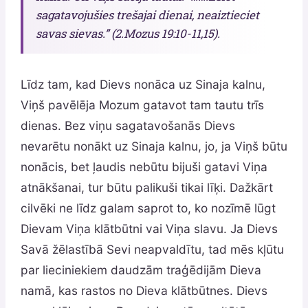
sagatavojušies trešajai dienai, neaiztieciet
savas sievas.” (2.Mozus 19:10-11,15).
Līdz tam, kad Dievs nonāca uz Sinaja kalnu,
Viņš pavēlēja Mozum gatavot tam tautu trīs
dienas. Bez viņu sagatavošanās Dievs
nevarētu nonākt uz Sinaja kalnu, jo, ja Viņš būtu
nonācis, bet ļaudis nebūtu bijuši gatavi Viņa
atnākšanai, tur būtu palikuši tikai līķi. Dažkārt
cilvēki ne līdz galam saprot to, ko nozīmē lūgt
Dievam Viņa klātbūtni vai Viņa slavu. Ja Dievs
Savā žēlastībā Sevi neapvaldītu, tad mēs kļūtu
par lieciniekiem daudzām traģēdijām Dieva
namā, kas rastos no Dieva klātbūtnes. Dievs