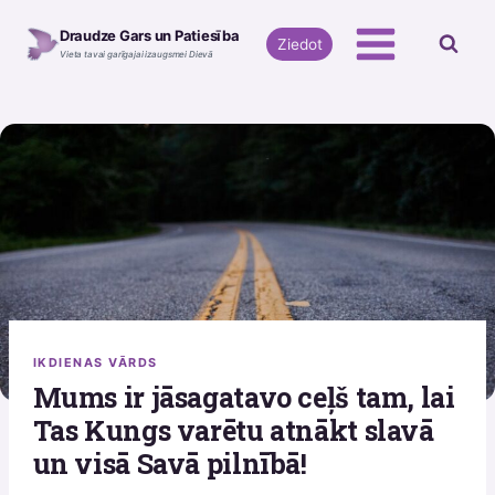
Skip
Draudze Gars un Patiesība
to
Ziedot
Vieta tavai garīgajai izaugsmei Dievā
content
IKDIENAS VĀRDS
Mums ir jāsagatavo ceļš tam, lai
Tas Kungs varētu atnākt slavā
un visā Savā pilnībā!