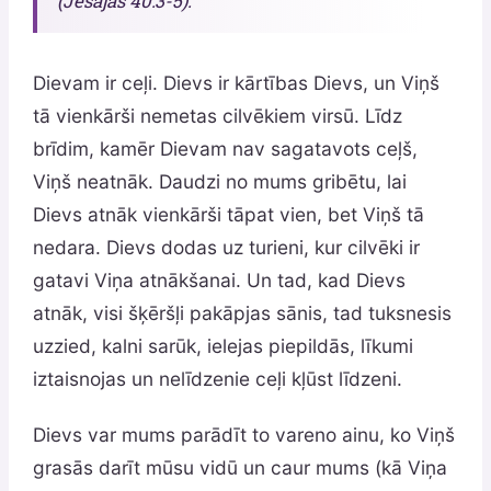
(Jesajas 40:3-5).
Dievam ir ceļi. Dievs ir kārtības Dievs, un Viņš
tā vienkārši nemetas cilvēkiem virsū. Līdz
brīdim, kamēr Dievam nav sagatavots ceļš,
Viņš neatnāk. Daudzi no mums gribētu, lai
Dievs atnāk vienkārši tāpat vien, bet Viņš tā
nedara. Dievs dodas uz turieni, kur cilvēki ir
gatavi Viņa atnākšanai. Un tad, kad Dievs
atnāk, visi šķēršļi pakāpjas sānis, tad tuksnesis
uzzied, kalni sarūk, ielejas piepildās, līkumi
iztaisnojas un nelīdzenie ceļi kļūst līdzeni.
Dievs var mums parādīt to vareno ainu, ko Viņš
grasās darīt mūsu vidū un caur mums (kā Viņa