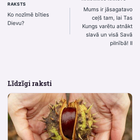
Ziņu
RAKSTS
Mums ir jāsagatavo
izvēlne
Ko nozīmē bīties
ceļš tam, lai Tas
Dievu?
Kungs varētu atnākt
slavā un visā Savā
pilnībā! II
Līdzīgi raksti