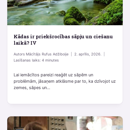
Kādas ir priekšrocības sāpju un ciešanu
laikā? IV
Autors
Mācītājs Rufus Adžiboije
2. aprīlis, 2026.
Lasīšanas laiks:
4
minutes
Lai iemācītos pareizi reaģēt uz sāpēm un
problēmām, jāsaņem atklāsme par to, ka dzīvojot uz
zemes, sāpes un...