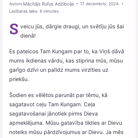
Mācītājs Rufus Adžiboije
Autors
17. decembris, 2024.
Lasīšanas laiks:
6
minutes
S
veicu jūs, dārgie draugi, un svētīju jūs šai
dienā!
Es pateicos Tam Kungam par to, ka Viņš dāvā
mums ikdienas vārdu, kas stiprina mūs, mūsu
garīgo dzīvi un palīdz mums virzīties uz
priekšu.
Šodien es vēlētos parunāt par tēmu, kā
sagatavot ceļu Tam Kungam. Ceļa
sagatavošanai jānotiek pirms Dieva
apmeklējuma. Mūsu gatavība tikties ar Dievu
noteiks mūsu pārdzīvojumus ar Dievu. Ja mēs