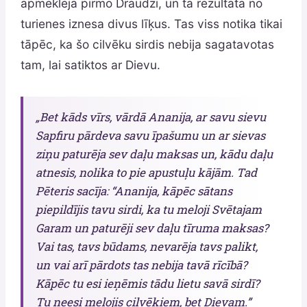
apmeklēja pirmo Draudzi, un tā rezultātā no
turienes iznesa divus līķus. Tas viss notika tikai
tāpēc, ka šo cilvēku sirdis nebija sagatavotas
tam, lai satiktos ar Dievu.
„Bet kāds vīrs, vārdā Ananija, ar savu sievu
Sapfiru pārdeva savu īpašumu un ar sievas
ziņu paturēja sev daļu maksas un, kādu daļu
atnesis, nolika to pie apustuļu kājām. Tad
Pēteris sacīja: “Ananija, kāpēc sātans
piepildījis tavu sirdi, ka tu meloji Svētajam
Garam un paturēji sev daļu tīruma maksas?
Vai tas, tavs būdams, nevarēja tavs palikt,
un vai arī pārdots tas nebija tavā rīcībā?
Kāpēc tu esi ieņēmis tādu lietu savā sirdī?
Tu neesi melojis cilvēkiem, bet Dievam.”