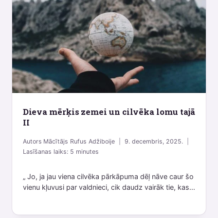
Dieva mērķis zemei un cilvēka lomu tajā
II
Autors
Mācītājs Rufus Adžiboije
9. decembris, 2025.
Lasīšanas laiks:
5
minutes
„ Jo, ja jau viena cilvēka pārkāpuma dēļ nāve caur šo
vienu kļuvusi par valdnieci, cik daudz vairāk tie, kas...