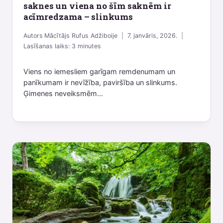
saknes un viena no šīm saknēm ir
acīmredzama – slinkums
Autors
Mācītājs Rufus Adžiboije
7. janvāris, 2026.
Lasīšanas laiks:
3
minutes
Viens no iemesliem garīgam remdenumam un
panīkumam ir nevīžība, paviršība un slinkums.
Ģimenes neveiksmēm...