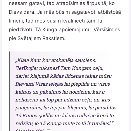
neesam gatavi, tad atradīsimies ārpus tā, ko
Dievs dara. Ja mēs būsim sagatavoti atbilstošā
līmenī, tad mēs būsim kvalificēti tam, lai
piedzīvotu Tā Kunga apciemojumu. Vērsīsimies
pie Svētajiem Rakstiem.
„Klau! Kaut kur atskanēja sauciens:
“Ierīkojiet tuksnesī Tam Kungam ceļu,
dariet klajumā kādas līdzenas tekas mūsu
Dievam! Visas ielejas lai piepilda un visus
kalnus un pakalnus lai nolīdzina; kas ir
nelīdzens, lai top par līdzenu ceļu, un, kas
paugurains, lai top par klajumu, lai parādītos
Tā Kunga godība un lai visa cilvēce kopā to
redzētu, jo Tā Kunga mute to tā ir runājusi.”