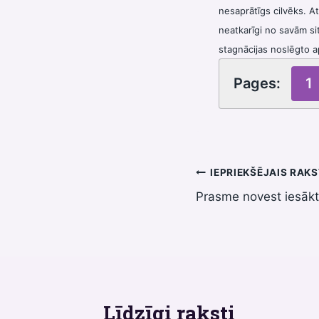
nesaprātīgs cilvēks. A
neatkarīgi no savām si
stagnācijas noslēgto a
Pages:
1
Ziņu
IEPRIEKŠĒJAIS RAK
Prasme novest iesākt
izvēlne
Līdzīgi raksti