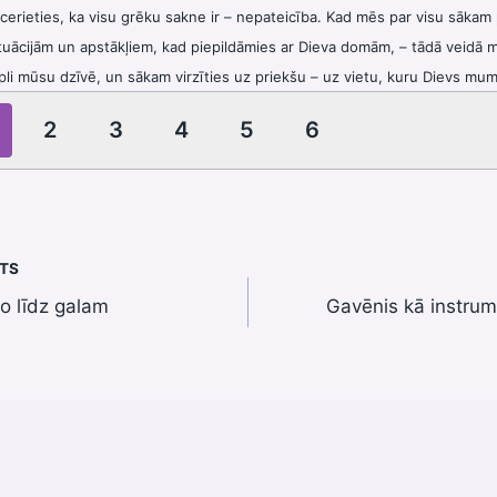
tcerieties, ka visu grēku sakne ir – nepateicība. Kad mēs par visu sākam
tuācijām un apstākļiem, kad piepildāmies ar Dieva domām, – tādā veidā 
pli mūsu dzīvē, un sākam virzīties uz priekšu – uz vietu, kuru Dievs mums
2
3
4
5
6
STS
o līdz galam
Gavēnis kā instrum