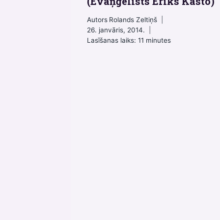
(Evaņģēlists Ēriks Kasto)
Autors
Rolands Zeltiņš
26. janvāris, 2014.
Lasīšanas laiks:
11
minutes