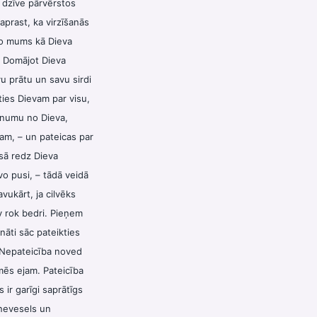
u dzīve pārvērstos
saprast, ka virzīšanās
no mums kā Dieva
. Domājot Dieva
u prātu un savu sirdi
ties Dievam par visu,
rīnumu no Dieva,
ņam, – un pateicas par
isā redz Dieva
o pusi, – tādā veidā
vukārt, ja cilvēks
ev rok bedri. Pieņem
āti sāc pateikties
. Nepateicība noved
mēs ejam. Pateicība
 ir garīgi saprātīgs
 nevesels un