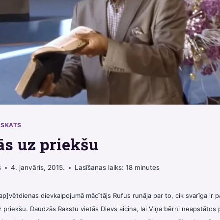
RSKATS
ās uz priekšu
š
4. janvāris, 2015.
Lasīšanas laiks:
18
minutes
ap]
vētdienas dievkalpojumā mācītājs Rufus runāja par to, cik svarīga ir p
z priekšu. Daudzās Rakstu vietās Dievs aicina, lai Viņa bērni neapstātos 