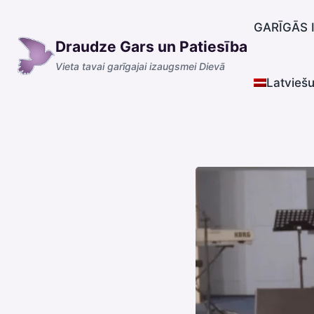
Skip
to
GARĪGĀS 
Draudze Gars un Patiesība
content
Vieta tavai garīgajai izaugsmei Dievā
Latvieš