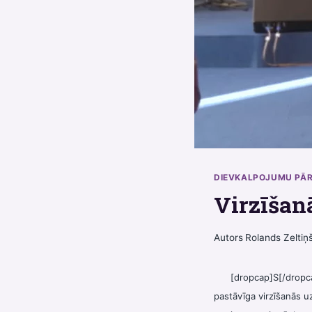
DIEVKALPOJUMU PĀ
Virzīšan
Autors
Rolands Zeltiņ
[dropcap]S[/dropc
pastāvīga virzīšanās u