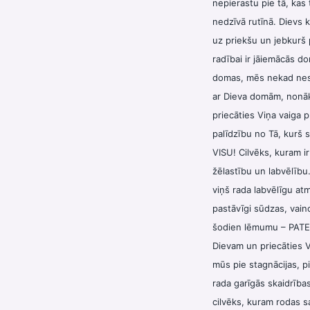
nepierastu pie tā, kas
nedzīvā rutīnā. Dievs ka
uz priekšu un jebkurš
radībai ir jāiemācās 
domas, mēs nekad nestā
ar Dieva domām, nonāko
priecāties Viņa vaiga p
palīdzību no Tā, kurš s
VISU! Cilvēks, kuram ir
žēlastību un labvēlību
viņš rada labvēlīgu atm
pastāvīgi sūdzas, vain
šodien lēmumu – PATEI
Dievam un priecāties V
mūs pie stagnācijas, p
rada garīgās skaidrības
cilvēks, kuram rodas sa