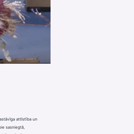
astāvīga attīstība un
pie sasniegtā,