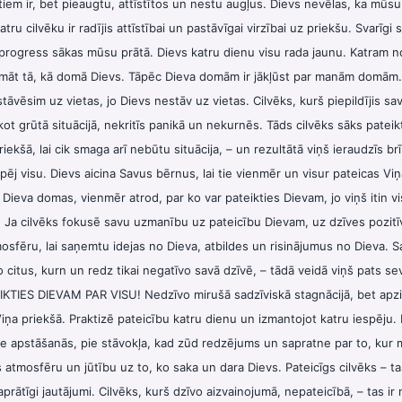
 tiem ir, bet pieaugtu, attīstītos un nestu augļus. Dievs nevēlas, ka mūs
tru cilvēku ir radījis attīstībai un pastāvīgai virzībai uz priekšu. Svarīgi 
 progress sākas mūsu prātā. Dievs katru dienu visu rada jaunu. Katram 
domāt tā, kā domā Dievs. Tāpēc Dieva domām ir jākļūst par manām domām
vēsim uz vietas, jo Dievs nestāv uz vietas. Cilvēks, kurš piepildījis sav
t grūtā situācijā, nekritīs panikā un nekurnēs. Tāds cilvēks sāks pateik
riekšā, lai cik smaga arī nebūtu situācija, – un rezultātā viņš ieraudzīs b
pēj visu. Dievs aicina Savus bērnus, lai tie vienmēr un visur pateicas Vi
 Dieva domas, vienmēr atrod, par ko var pateikties Dievam, jo viņš itin v
. Ja cilvēks fokusē savu uzmanību uz pateicību Dievam, uz dzīves pozitīv
osfēru, lai saņemtu idejas no Dieva, atbildes un risinājumus no Dieva. Sa
o citus, kurn un redz tikai negatīvo savā dzīvē, – tādā veidā viņš pats s
KTIES DIEVAM PAR VISU! Nedzīvo mirušā sadzīviskā stagnācijā, bet apzin
iņa priekšā. Praktizē pateicību katru dienu un izmantojot katru iespēju
ie apstāšanās, pie stāvokļa, kad zūd redzējums un sapratne par to, kur 
 atmosfēru un jūtību uz to, ko saka un dara Dievs. Pateicīgs cilvēks – tas
prātīgi jautājumi. Cilvēks, kurš dzīvo aizvainojumā, nepateicībā, – tas ir