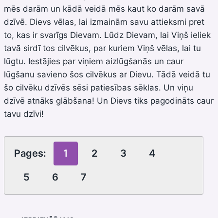
mēs darām un kādā veidā mēs kaut ko darām savā
dzīvē. Dievs vēlas, lai izmainām savu attieksmi pret
to, kas ir svarīgs Dievam. Lūdz Dievam, lai Viņš ieliek
tavā sirdī tos cilvēkus, par kuriem Viņš vēlas, lai tu
lūgtu. Iestājies par viņiem aizlūgšanās un caur
lūgšanu savieno šos cilvēkus ar Dievu. Tādā veidā tu
šo cilvēku dzīvēs sēsi patiesības sēklas. Un viņu
dzīvē atnāks glābšana! Un Dievs tiks pagodināts caur
tavu dzīvi!
Pages:
1
2
3
4
5
6
7