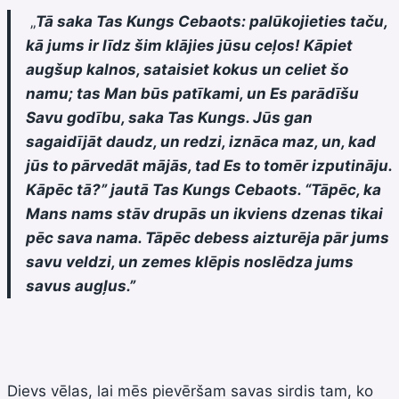
„
Tā saka Tas Kungs Cebaots: palūkojieties taču,
kā jums ir līdz šim klājies jūsu ceļos! Kāpiet
augšup kalnos, sataisiet kokus un celiet šo
namu; tas Man būs patīkami, un Es parādīšu
Savu godību, saka Tas Kungs. Jūs gan
sagaidījāt daudz, un redzi, iznāca maz, un, kad
jūs to pārvedāt mājās, tad Es to tomēr izputināju.
Kāpēc tā?” jautā Tas Kungs Cebaots. “Tāpēc, ka
Mans nams stāv drupās un ikviens dzenas tikai
pēc sava nama. Tāpēc debess aizturēja pār jums
savu veldzi, un zemes klēpis noslēdza jums
savus augļus.”
Dievs vēlas, lai mēs pievēršam savas sirdis tam, ko