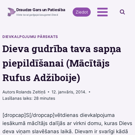
Skip
Draudze Gars un Patiesība
to
Ziedot
Vieta tavai garīgajai izaugsmei Dievā
content
DIEVKALPOJUMU PĀRSKATS
Dieva gudrība tava sapņa
piepildīšanai (Mācītājs
Rufus Adžiboije)
Autors
Rolands Zeltiņš
12. janvāris, 2014.
Lasīšanas laiks:
28
minutes
[dropcap]S[/dropcap]vētdienas dievkalpojuma
iesākumā mācītājs dalījās ar virkni domu, kuras Dievs
deva viņam slavēšanas laikā. Dievam ir svarīgi kādā