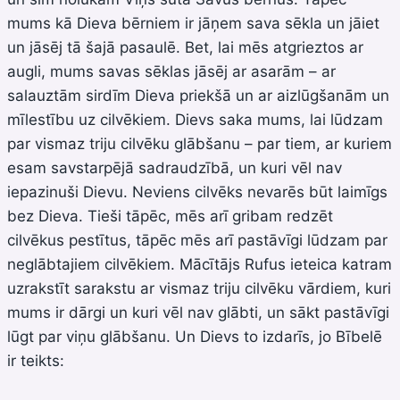
mums kā Dieva bērniem ir jāņem sava sēkla un jāiet
un jāsēj tā šajā pasaulē. Bet, lai mēs atgrieztos ar
augli, mums savas sēklas jāsēj ar asarām – ar
salauztām sirdīm Dieva priekšā un ar aizlūgšanām un
mīlestību uz cilvēkiem. Dievs saka mums, lai lūdzam
par vismaz triju cilvēku glābšanu – par tiem, ar kuriem
esam savstarpējā sadraudzībā, un kuri vēl nav
iepazinuši Dievu. Neviens cilvēks nevarēs būt laimīgs
bez Dieva. Tieši tāpēc, mēs arī gribam redzēt
cilvēkus pestītus, tāpēc mēs arī pastāvīgi lūdzam par
neglābtajiem cilvēkiem. Mācītājs Rufus ieteica katram
uzrakstīt sarakstu ar vismaz triju cilvēku vārdiem, kuri
mums ir dārgi un kuri vēl nav glābti, un sākt pastāvīgi
lūgt par viņu glābšanu. Un Dievs to izdarīs, jo Bībelē
ir teikts: