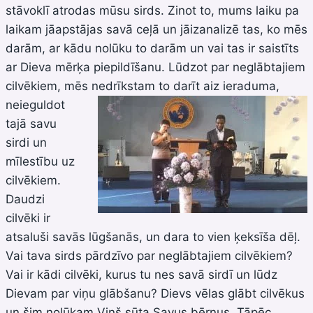
stāvoklī atrodas mūsu sirds. Zinot to, mums laiku pa
laikam jāapstājas savā ceļā un jāizanalizē tas, ko mēs
darām, ar kādu nolūku to darām un vai tas ir saistīts
ar Dieva mērķa piepildīšanu. Lūdzot par neglābtajiem
cilvēkiem, mēs
nedrīkstam to darīt aiz ieraduma,
neieguldot
tajā savu
sirdi un
mīlestību uz
cilvēkiem.
Daudzi
cilvēki ir
atsaluši savās lūgšanās, un dara to vien ķeksīša dēļ.
Vai tava sirds pārdzīvo par neglābtajiem cilvēkiem?
Vai ir kādi cilvēki, kurus tu nes savā sirdī un lūdz
Dievam par viņu glābšanu? Dievs vēlas glābt cilvēkus
un šim nolūkam Viņš sūta Savus bērnus. Tāpēc