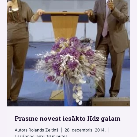
Prasme novest iesākto līdz galam
Autors
Rolands Zeltiņš
28. decembris, 2014.
Lasīšanas laiks:
16
minutes