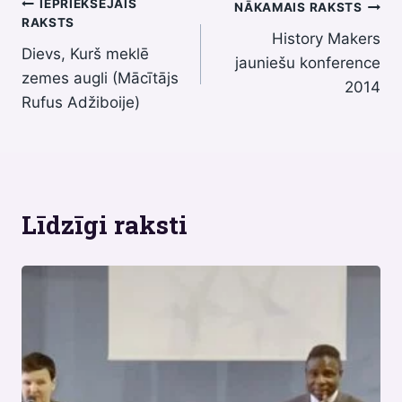
Ziņu
IEPRIEKŠĒJAIS
NĀKAMAIS RAKSTS
RAKSTS
History Makers
izvēlne
Dievs, Kurš meklē
jauniešu konference
zemes augli (Mācītājs
2014
Rufus Adžiboije)
Līdzīgi raksti