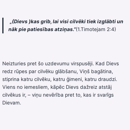
„(Dievs )
kas grib, lai visi cilvēki tiek izglābti un
nāk pie patiesības atziņas.”
(1.Timotejam 2:4)
Neizturies pret šo uzdevumu virspusēji. Kad Dievs
redz rūpes par cilvēku glābšanu, Viņš bagātina,
stiprina katru cilvēku, katru ģimeni, katru draudzi.
Viens no iemesliem, kāpēc Dievs dažreiz atstāj
cilvēkus ir, – viņu nevērība pret to, kas ir svarīgs
Dievam.