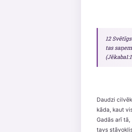
12 Svētīgs
tas saņems
(Jēkaba1:1
Daudzi cilvēki
kāda, kaut v
Gadās arī tā,
tavs stāvokli