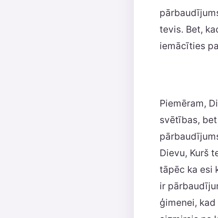
pārbaudījums.
tevis. Bet, ka
iemācīties par
Piemēram, Die
svētības, bet
pārbaudījums
Dievu, Kurš t
tāpēc ka esi k
ir pārbaudīju
ģimenei, kad 