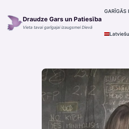
Skip
to
GARĪGĀS 
Draudze Gars un Patiesība
content
Vieta tavai garīgajai izaugsmei Dievā
Latvieš