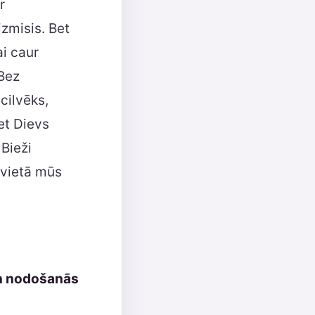
r
izmisis. Bet
ai caur
Bez
cilvēks,
et Dievs
 Bieži
 vietā mūs
 un nodošanās