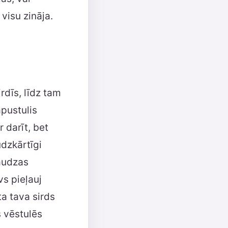
visu zināja.
dīs, līdz tam
pustulis
r darīt, bet
udzkārtīgi
audzas
s pieļauj
ta tava sirds
s vēstulēs