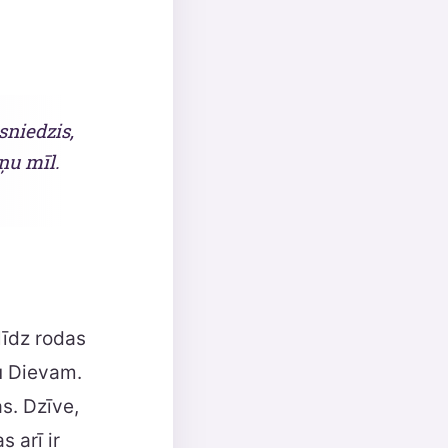
sniedzis,
ņu mīl.
klīdz rodas
u Dievam.
s. Dzīve,
 arī ir