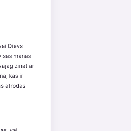
vai Dievs
 visas manas
ajag zināt ar
na, kas ir
kas atrodas
as, vai