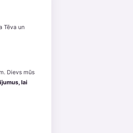
va Tēva un
em. Dievs mūs
ījumus, lai