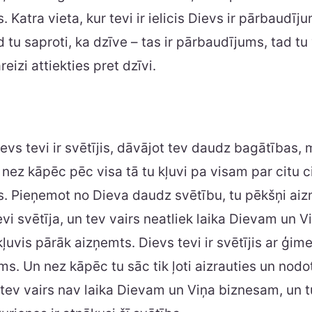
 Katra vieta, kur tevi ir ielicis Dievs ir pārbaudīj
d tu saproti, ka dzīve – tas ir pārbaudījums, tad tu
eizi attiekties pret dzīvi.
vs tevi ir svētījis, dāvājot tev daudz bagātības, 
 nez kāpēc pēc visa tā tu kļuvi pa visam par citu ci
. Pieņemot no Dieva daudz svētību, tu pēkšņi aizm
evi svētīja, un tev vairs neatliek laika Dievam un 
ļuvis pārāk aizņemts. Dievs tevi ir svētījis ar ģimen
ms. Un nez kāpēc tu sāc tik ļoti aizrauties un nodo
tev vairs nav laika Dievam un Viņa biznesam, un t