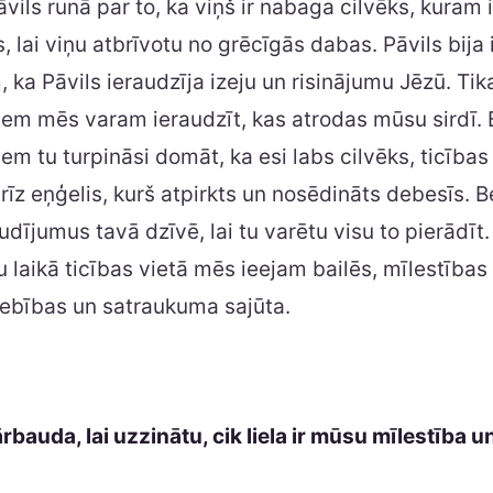
ils runā par to, ka viņš ir nabaga cilvēks, kuram i
 lai viņu atbrīvotu no grēcīgās dabas. Pāvils bija 
 ka Pāvils ieraudzīja izeju un risinājumu Jēzū. Tik
em mēs varam ieraudzīt, kas atrodas mūsu sirdī. 
m tu turpināsi domāt, ka esi labs cilvēks, ticības 
rīz eņģelis, kurš atpirkts un nosēdināts debesīs. B
udījumus tavā dzīvē, lai tu varētu visu to pierādīt.
laikā ticības vietā mēs ieejam bailēs, mīlestības
iebības un satraukuma sajūta.
bauda, lai uzzinātu, cik liela ir mūsu mīlestība