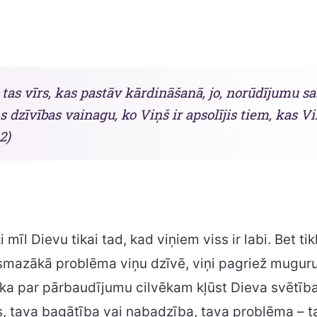
 tas vīrs, kas pastāv kārdināšanā, jo, norūdījumu sa
 dzīvības vainagu, ko Viņš ir apsolījis tiem, kas Vi
2)
 mīl Dievu tikai tad, kad viņiem viss ir labi. Bet ti
ismazākā problēma viņu dzīvē, viņi pagriež mugur
 ka par pārbaudījumu cilvēkam kļūst Dieva svētība
s, tava bagātība vai nabadzība, tava problēma – tas