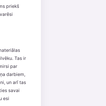
ums priekš
 varēsi
materiālas
lvēku. Tas ir
irsi par
Viņa darbiem,
i, un arī tas
ties savai
u esi