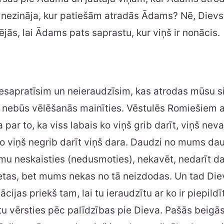
nezināja, kur patiešām atradās Ādams? Nē, Dievs 
ējās, lai Ādams pats saprastu, kur viņš ir nonācis.
sapratīsim un neieraudzīsim, kas atrodas mūsu sir
nebūs vēlēšanās mainīties. Vēstulēs Romiešiem a
a par to, ka viss labais ko viņš grib darīt, viņš neva
 ko viņš negrib darīt viņš dara. Daudzi no mums da
u neskaisties (nedusmoties), nekavēt, nedarīt d
etas, bet mums nekas no tā neizdodas. Un tad Diev
ācijas priekš tam, lai tu ieraudzītu ar ko ir piepildī
ētu vērsties pēc palīdzības pie Dieva. Pašās beigā