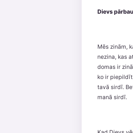
Dievs pārbaud
Mēs zinām, ka
nezina, kas a
domas ir zinā
ko ir piepild
tavā sirdī. B
manā sirdī.
Kad Dievs vē