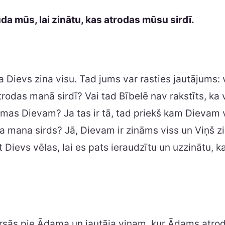
a mūs, lai zinātu, kas atrodas mūsu sirdī.
 Dievs zina visu. Tad jums var rasties jautājums: 
trodas manā sirdī? Vai tad Bībelē nav rakstīts, ka
mas Dievam? Ja tas ir tā, tad priekš kam Dievam v
īta mana sirds? Jā, Dievam ir zināms viss un Viņš zi
et Dievs vēlas, lai es pats ieraudzītu un uzzinātu, 
rsās pie Ādama un jautāja viņam, kur Ādams atrod