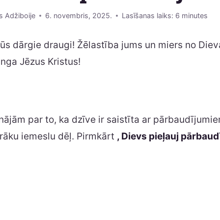
s Adžiboije
6. novembris, 2025.
Lasīšanas laiks:
6
minutes
jūs dārgie draugi! Žēlastība jums un miers no Die
nga Jēzus Kristus!
ājām par to, ka dzīve ir saistīta ar pārbaudījumi
rāku iemeslu dēļ. Pirmkārt
, Dievs pieļauj pārbaud