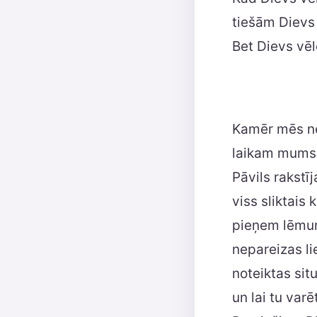
tiešām Dievs 
Bet Dievs vēl
Kamēr mēs ne
laikam mums 
Pāvils rakstīj
viss sliktais
pieņem lēmum
nepareizas li
noteiktas situ
un lai tu var