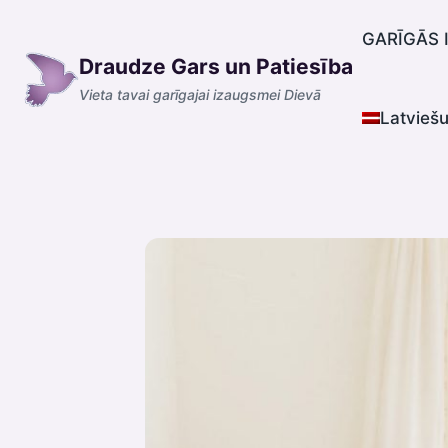
Skip
to
GARĪGĀS 
Draudze Gars un Patiesība
content
Vieta tavai garīgajai izaugsmei Dievā
Latvieš