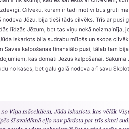
an ir tik skumji, kad es satiekos ar cilvēkiem, kuri 
izdevīgi. Cilvēku, kuram ir tādi motīvi būs grūti ma
rš nodeva Jēzu, bija tieši tāds cilvēks. Trīs ar pusi
adās līdzās Jēzum, bet tas viņu nekā neizmainīja, j
. Jūda Iskariots bija sudrabu mīlošs un skops cilvē
m Savas kalpošanas finansiālo pusi, tālab tam bija
edojumiem, kas domāti Jēzus kalpošanai. Sākumā J
du no kases, bet galu galā nodeva arī savu Skolot
s no Viņa mācekļiem, Jūda Iskariots, kas vēlāk Viņ
āpēc šī svaidāmā eļļa nav pārdota par trīs simti sud