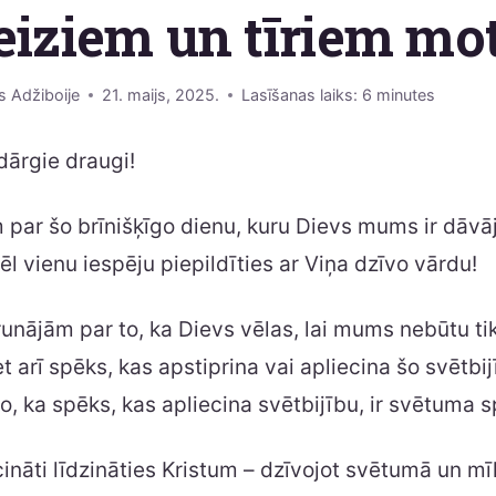
eiziem un tīriem mo
s Adžiboije
21. maijs, 2025.
Lasīšanas laiks:
6
minutes
dārgie draugi!
par šo brīnišķīgo dienu, kuru Dievs mums ir dāvāj
l vienu iespēju piepildīties ar Viņa dzīvo vārdu!
unājām par to, ka Dievs vēlas, lai mums nebūtu tik
et arī spēks, kas apstiprina vai apliecina šo svētbi
o, ka spēks, kas apliecina svētbijību, ir svētuma s
nāti līdzināties Kristum – dzīvojot svētumā un mī