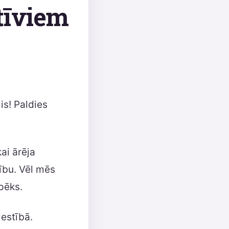
tīviem
is! Paldies
ai ārēja
jību. Vēl mēs
pēks.
lestībā.