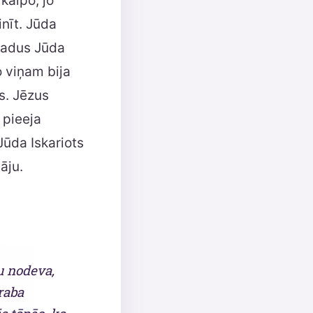
kalpo, jo
inīt. Jūda
 gadus Jūda
o viņam bija
ks. Jēzus
 pieeja
ūda Iskariots
āju.
u nodeva,
raba