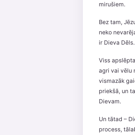
mirušiem.
Bez tam, Jēz
neko nevarēja
ir Dieva Dēls.
Viss apslēpta
agri vai vēlu
vismazāk gaid
priekšā, un t
Dievam.
Un tātad – D
process, tāla