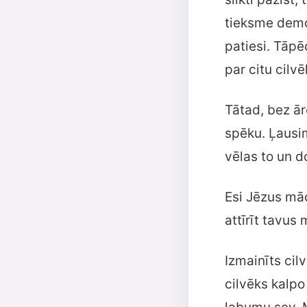
tieksme demo
patiesi. Tāpēc
par citu cilvē
Tātad, bez ār
spēku. Ļausim
vēlas to un 
Esi Jēzus māc
attīrīt tavus 
Izmainīts cil
cilvēks kalpo