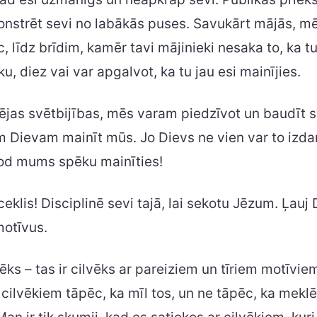
nstrēt sevi no labākās puses. Savukārt mājās, mē
, līdz brīdim, kamēr tavi mājinieki nesaka to, ka tu
ku, diez vai var apgalvot, ka tu jau esi mainījies.
ējas svētbijības, mēs varam piedzīvot un baudīt s
 Dievam mainīt mūs. Jo Dievs ne vien var to izdar
dod mums spēku mainīties!
eklis! Disciplinē sevi tajā, lai sekotu Jēzum. Ļau
motīvus.
vēks – tas ir cilvēks ar pareiziem un tīriem motīvie
 cilvēkiem tāpēc, ka mīl tos, un ne tāpēc, ka mekl