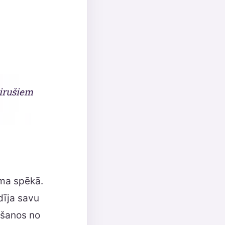
irušiem
ma spēkā.
dīja savu
lšanos no