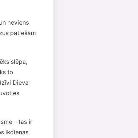
un neviens
ēzus patiešām
vēks slēpa,
ks to
dzīvi Dieva
uvoties
sme – tas ir
os ikdienas