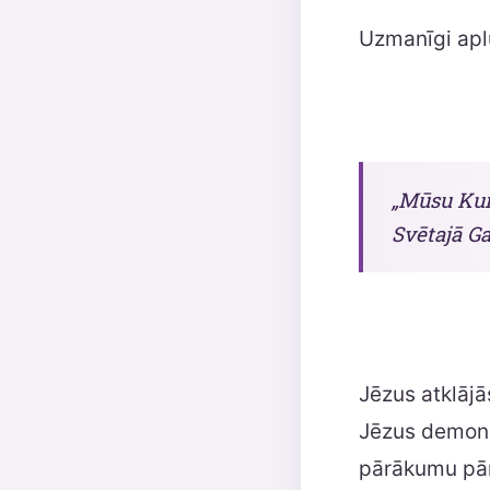
Uzmanīgi apl
„Mūsu Kun
Svētajā Ga
Jēzus atklāj
Jēzus demons
pārākumu pār