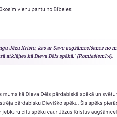
ūkosim vienu pantu no Bībeles:
gu Jēzu Kristu, kas ar Savu augšāmcelšanos no m
rā atklājies kā Dieva Dēls spēkā.” (Romiešiem1:4).
ās mums kā Dieva Dēls pārdabiskā spēkā un svētu
trēja pārdabisku Dievišķo spēku. Šis spēks pierā
 jebkuru citu spēku caur Jēzus Kristus augšāmce