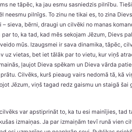
ms ne tāpēc, ka jau esmu sasniedzis pilnību. Tieši
l neesmu pilnīgs. To zinu ne tikai es, to zina Dievs,
i – sieva, bērni, draugi un cilvēki no manas koman
 par to, ka tad, kad mēs sekojam Jēzum, Dievs pa
veido mūs. Izaugsmei ir sava dinamika, tāpēc, cil
 uz vietas, bet iet tālāk par to vietu, kur viņš atr
 mainās, ļaujot Dieva spēkam un Dieva vārda patie
 prātu. Cilvēks, kurš pieaug vairs nedomā tā, kā v
kojot Jēzum, viņš tagad redz gaismu un staigā šai
ilvēks var apstiprināt to, ka tu esi mainījies, tad 
ikušas izmaiņas. Ja par izmaiņām tevī runā vien cilv
, tad esi uzmanīgs un neapkrāp sevi. Publikas priek