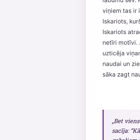
labumu sev. M
viņiem tas ir 
Iskariots, ku
Iskariots atr
netīri motīvi
uzticēja viņa
naudai un zi
sāka zagt nau
„Bet vien
sacīja: “K