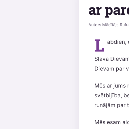
ar par
Autors
Mācītājs Rufu
L
abdien, 
Slava Dievam 
Dievam par vē
Mēs ar jums r
svētbijība, b
runājām par t
Mēs esam aici