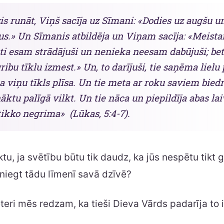
is runāt, Viņš sacīja uz Sīmani: «Dodies uz augšu u
us.» Un Sīmanis atbildēja un Viņam sacīja: «Meista
ti esam strādājuši un nenieka neesam dabūjuši; be
ribu tīklu izmest.» Un, to darījuši, tie saņēma lielu
 ka viņu tīkls plīsa. Un tie meta ar roku saviem bied
 nāktu palīgā vilkt. Un tie nāca un piepildīja abas lai
 tikko negrima» (Lūkas, 5:4-7).
ktu, ja svētību būtu tik daudz, ka jūs nespētu tikt 
iegt tādu līmenī savā dzīvē?
teri mēs redzam, ka tieši Dieva Vārds padarīja to