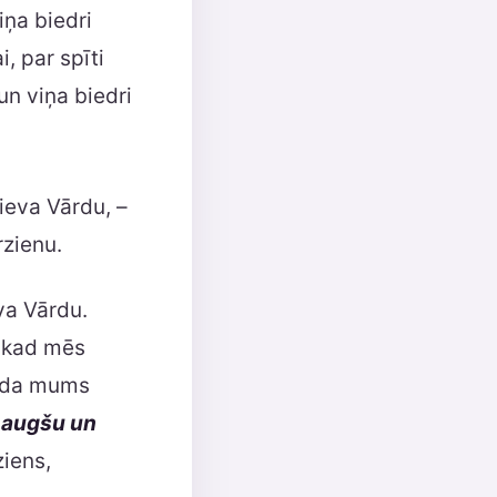
viņa biedri
i, par spīti
un viņa biedri
ieva Vārdu, –
rzienu.
va Vārdu.
, kad mēs
rāda mums
 augšu un
ziens,