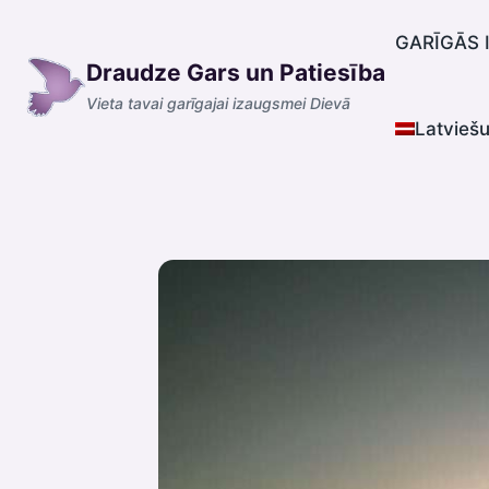
Skip
to
GARĪGĀS 
Draudze Gars un Patiesība
content
Vieta tavai garīgajai izaugsmei Dievā
Latvieš