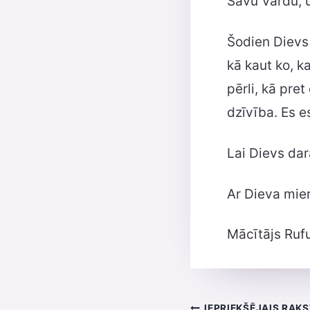
Savu Vārdu, u
Šodien Dievs 
kā kaut ko, k
pērli, kā pre
dzīvība. Es e
Lai Dievs dar
Ar Dieva mier
Mācītājs Ruf
IEPRIEKŠĒJAIS RAK