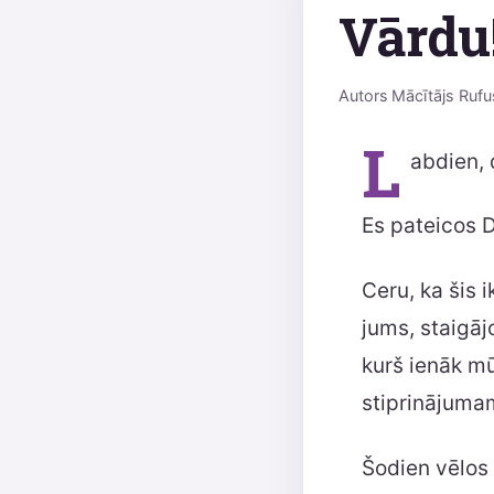
Vārdu!
Autors
Mācītājs Rufu
L
abdien, 
Es pateicos 
Ceru, ka šis 
jums, staigāj
kurš ienāk mū
stiprinājuma
Šodien vēlos 