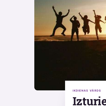
IKDIENAS VĀRDS
Izturi