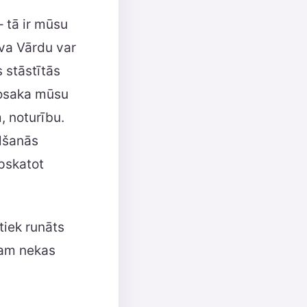
 tā ir mūsu
va Vārdu var
s stāstītās
nosaka mūsu
, noturību.
ilšanās
apskatot
tiek runāts
iņam nekas