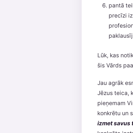
pantā teik
precīzi i
profesio
paklausīj
Lūk, kas noti
šis Vārds pa
Jau agrāk esm
Jēzus teica, 
pieņemam Viņ
konkrētu un s
izmet savus 