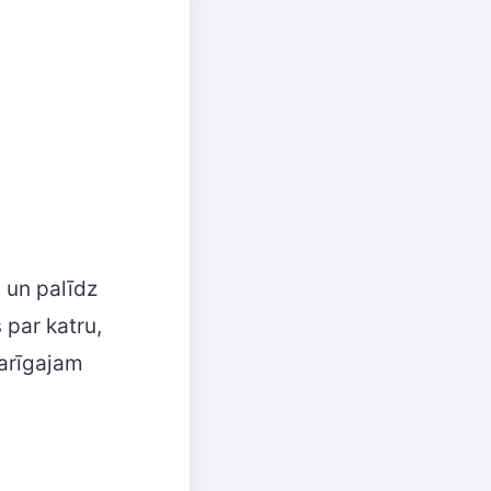
s un palīdz
 par katru,
garīgajam