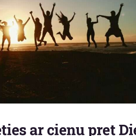
eties ar cieņu pret D