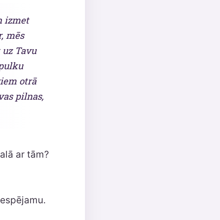
n izmet
r, mēs
t uz Tavu
 pulku
riem otrā
vas pilnas,
galā ar tām?
 iespējamu.