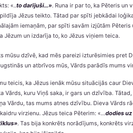
ts: «..
to darījuši…»
. Runa ir par to, ka Pēteris un 
zpildīja Jēzus teikto. Tātad par spīti jebkādai loģika
nālajām iemaņām, par spīti savām izjūtām Pēteris 
a Jēzum un izdarīja to, ko Jēzus viņiem teica.
ks mūsu dzīvē, kad mēs pareizi izturēsimies pret D
augstinās un atbrīvos mūs, Vārds parādīs mums vi
u teicis, ka Jēzus ienāk mūsu situācijās caur Die
ka Vārds, kuru Viņš saka, ir gars un dzīvība. Tātad
a Vārdu, tas mums atnes dzīvību. Dieva Vārds 
kaidru virzienu. Jēzus teica Pēterim: «…
dodies uz
tīklus»
.
Tas bija konkrēts norādījums, konkrēts vir