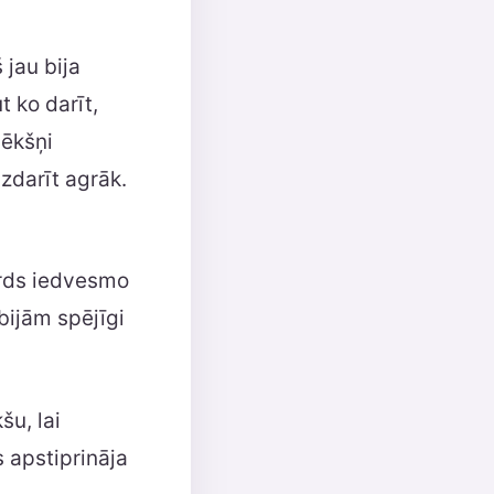
 jau bija
t ko darīt,
pēkšņi
izdarīt agrāk.
ārds iedvesmo
bijām spējīgi
šu, lai
s apstiprināja