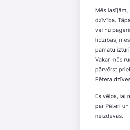
Mēs lasījām, 
dzīvība. Tāp
vai nu pagari
līdzības, mē
pamatu izturī
Vakar mēs run
pārvērst prie
Pētera dzīve
Es vēlos, lai
par Pēteri un
neizdevās.