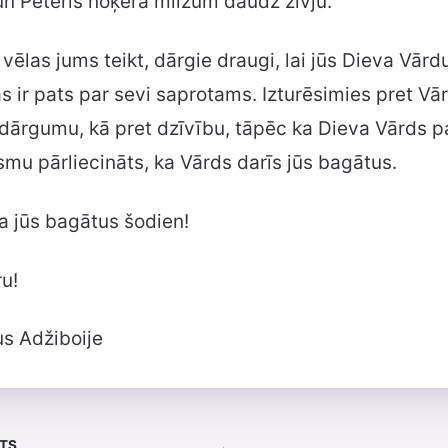
n Pēteris noķēra milzum daudz zivju.
vēlas jums teikt, dārgie draugi, lai jūs Dieva Vār
as ir pats par sevi saprotams. Izturēsimies pret Vā
t dārgumu, kā pret dzīvību, tāpēc ka Dieva Vārds p
smu pārliecināts, ka Vārds darīs jūs bagātus.
a jūs bagātus šodien!
u!
us Adžiboije
STS