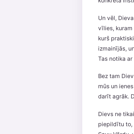
konkrēta instr
Un vēl, Dieva
vīlies, kuram
kurš praktisk
izmainījās, u
Tas notika ar
Bez tam Diev
mūs un ienes
darīt agrāk. 
Dievs ne tika
piepildītu to,