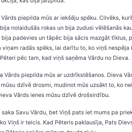
ukcija, kas bija jāizpilda.
 Vārds piepilda mūs ar iekšēju spēku. Cilvēks, kurš
 bija nolaidušās rokas un bija zudusi vēlēšanās kau
i bija padevies un tāpēc bija sācis mazgāt tīklus, 
n viņam radās spēks, lai darītu to, ko viņš nespēja 
 Pēteri pēc tam, kad viņš saņēma Vārdu no Dieva.
a Vārds piepilda mūs ar uzdrīkstēšanos. Dieva V
 mūsu dzīvē drosmi, mudinot mūs uzsākt to, ko ne
Dieva Vārds ienes mūsu dzīvē drošsirdību.
i saka Savu Vārdu, bet Viņš pats iet mums pa priek
 ko Viņš ir teicis. Kad Pēteris paklausīja, Pats Diev