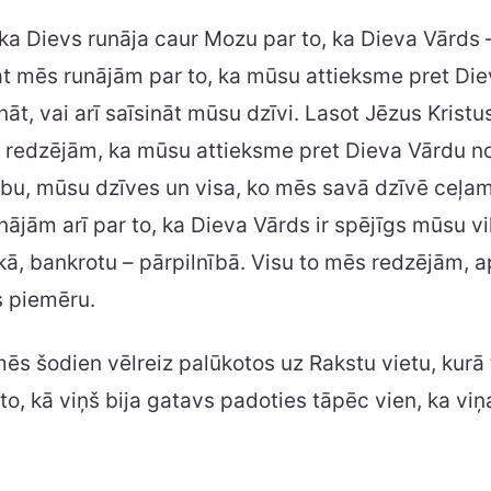
ka Dievs runāja caur Mozu par to, ka Dieva Vārds –
at mēs runājām par to, ka mūsu attieksme pret Die
nāt, vai arī saīsināt mūsu dzīvi. Lasot Jēzus Kristu
s redzējām, ka mūsu attieksme pret Dieva Vārdu 
bu, mūsu dzīves un visa, ko mēs savā dzīvē ceļam
ājām arī par to, ka Dieva Vārds ir spējīgs mūsu v
kā, bankrotu – pārpilnībā. Visu to mēs redzējām, 
s piemēru.
 mēs šodien vēlreiz palūkotos uz Rakstu vietu, kurā 
 to, kā viņš bija gatavs padoties tāpēc vien, ka v