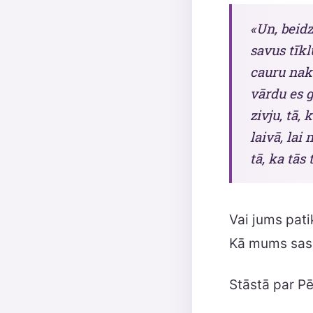
«Un, beidz
savus tīkl
cauru nak
vārdu es g
zivju, tā,
laivā, lai
tā, ka tās
Vai jums pati
Kā mums sasn
Stāstā par Pē