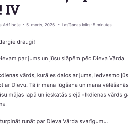
 IV
s Adžiboije
5. marts, 2026.
Lasīšanas laiks:
5
minutes
dārgie draugi!
Dievam par jums un jūsu slāpēm pēc Dieva Vārda.
ikdienas vārds, kurā es dalos ar jums, iedvesmo jū
ot ar Dievu. Tā ir mana lūgšana un mana vēlēšanās
su mājas lapā un ieskatās slejā «Ikdienas vārds 
m».
turpināt runāt par Dieva Vārda svarīgumu.