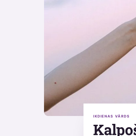
IKDIENAS VĀRDS
Kalpoš