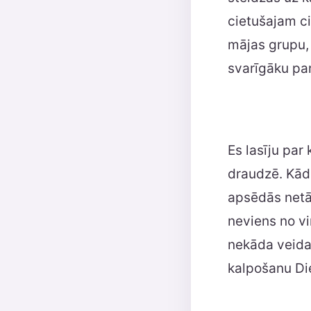
cietušajam ci
mājas grupu, 
svarīgāku par
Es lasīju par
draudzē. Kād
apsēdās netā
neviens no v
nekāda veida 
kalpošanu D