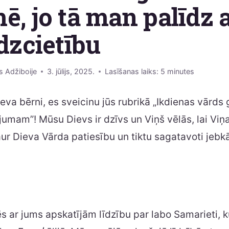
ē, jo tā man palīdz a
īdzcietību
s Adžiboije
3. jūlijs, 2025.
Lasīšanas laiks:
5
minutes
ieva bērni, es sveicinu jūs rubrikā „Ikdienas vārds
ājumam”! Mūsu Dievs ir dzīvs un Viņš vēlās, lai Viņ
aur Dieva Vārda patiesību un tiktu sagatavoti je
 ar jums apskatījām līdzību par labo Samarieti, k