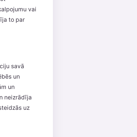
vkalpojumu vai
ja to par
ciju savā
ēbēs un
rām un
 neizrādīja
 steidzās uz