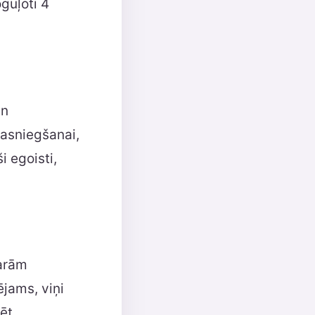
guļoti 4
un
sasniegšanai,
ši egoisti,
garām
ējams, viņi
ēt