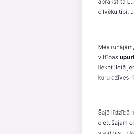
aprakstīta Lū
cilvēku tipi: 
Mēs runājām, 
viltības
upur
liekot lietā j
kuru dzīves r
Šajā līdzībā 
cietušajam ci
steidzās uz k