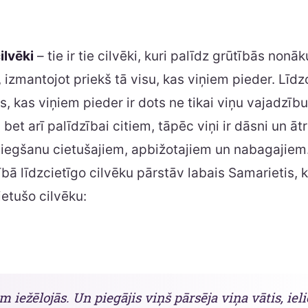
ilvēki
– tie ir tie cilvēki, kuri palīdz grūtībās nonā
 izmantojot priekš tā visu, kas viņiem pieder. Līdzc
ss, kas viņiem pieder ir dots ne tikai viņu vajadzību
 bet arī palīdzībai citiem, tāpēc viņi ir dāsni un ātr
niegšanu cietušajiem, apbižotajiem un nabagajiem
ībā līdzcietīgo cilvēku pārstāv labais Samarietis, 
etušo cilvēku:
m iežēlojās. Un piegājis viņš pārsēja viņa vātis, ie