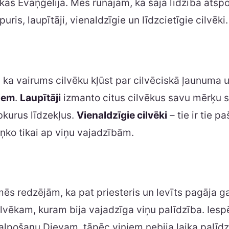
kas Evaņģēlijā. Mēs runājām, ka šajā līdzībā atspo
upuris, laupītāji, vienaldzīgie un līdzcietīgie cilvēki.
ka vairums cilvēku kļūst par cilvēciskā ļaunuma 
iem
.
Laupītāji
izmanto citus cilvēkus savu mērķu 
ebkurus līdzekļus.
Vienaldzīgie cilvēki
– tie ir tie pa
iņko tikai ap viņu vajadzībām.
mēs redzējām, ka pat priesteris un levīts pagāja 
lvēkam, kuram bija vajadzīga viņu palīdzība. Iesp
alpošanu Dievam, tāpēc viņiem nebija laika palīdz