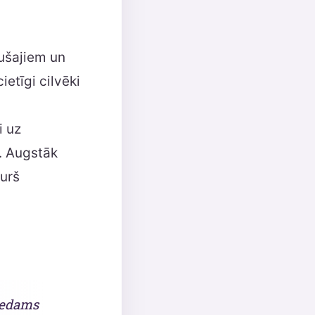
kušajiem un
ietīgi cilvēki
i uz
. Augstāk
kurš
liedams