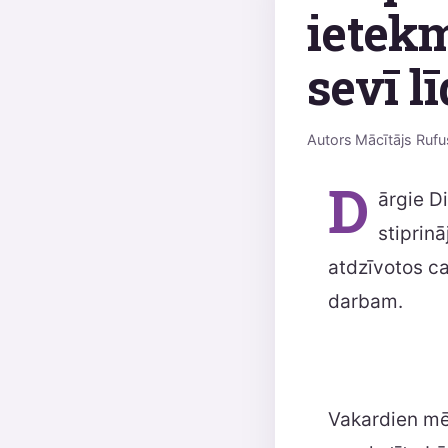
ietekm
sevī l
Autors
Mācītājs Rufu
D
ārgie D
stiprin
atdzīvotos c
darbam.
Vakardien mēs