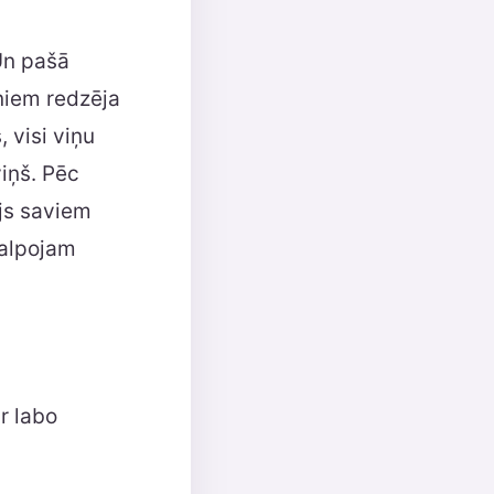
Un pašā
ņiem redzēja
 visi viņu
viņš. Pēc
ājs saviem
kalpojam
r labo