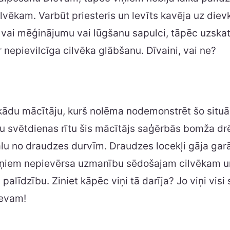
lvēkam. Varbūt priesteris un levīts kavēja uz die
vai mēģinājumu vai lūgšanu sapulci, tāpēc uzskatī
 nepievilcīga cilvēka glābšanu. Dīvaini, vai ne?
 kādu mācītāju, kurš nolēma nodemonstrēt šo situā
u svētdienas rītu šis mācītājs saģērbās bomža dr
lu no draudzes durvīm. Draudzes locekļi gāja ga
iņiem nepievērsa uzmanību sēdošajam cilvēkam un
palīdzību. Ziniet kāpēc viņi tā darīja? Jo viņi visi
ievam!