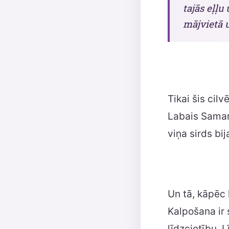
tajās eļļu
mājvietā u
Tikai šis cil
Labais Samari
viņa sirds bi
Un tā, kāpēc 
Kalpošana ir 
līdzcietību. 