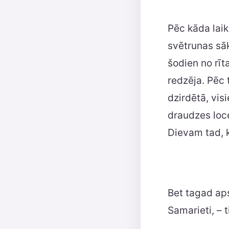
Pēc kāda lai
svētrunas sā
šodien no rīt
redzēja. Pēc 
dzirdētā, vis
draudzes loc
Dievam tad, k
Bet tagad aps
Samarieti, – ti