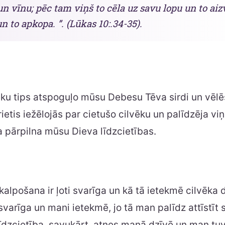
 un vīnu; pēc tam viņš to cēla uz savu lopu un to ai
n to apkopa. ”. (Lūkas 10:.34-35).
vēku tips atspoguļo mūsu Debesu Tēva sirdi un vēl
etis iežēlojās par cietušo cilvēku un palīdzēja vi
ja pārpilna mūsu Dieva līdzcietības.
kalpošana ir ļoti svarīga un kā tā ietekmē cilvēka 
svarīga un mani ietekmē, jo tā man palīdz attīstīt 
Līdzcietība, savukārt, atnes manā dzīvē un man tu