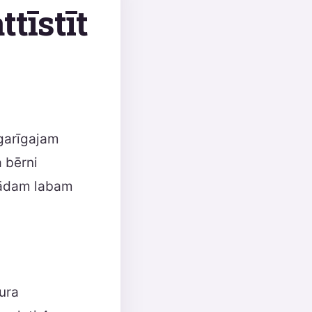
ttīstīt
 garīgajam
a bērni
bkādam labam
ura