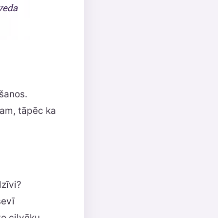
zveda
ēšanos.
ņam, tāpēc ka
dzīvi?
sevī
vo cilvēku