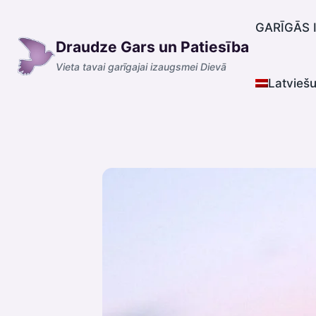
Skip
to
GARĪGĀS 
Draudze Gars un Patiesība
content
Vieta tavai garīgajai izaugsmei Dievā
Latvieš