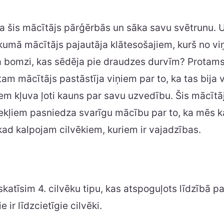
ka šis mācītājs pārģērbās un sāka savu svētrunu. 
kumā mācītājs pajautāja klātesošajiem, kurš no vi
a bomzi, kas sēdēja pie draudzes durvīm? Protams,
tam mācītājs pastāstīja viņiem par to, ka tas bija 
iem kļuva ļoti kauns par savu uzvedību. Šis mācīt
ekļiem pasniedza svarīgu mācību par to, ka mēs 
ad kalpojam cilvēkiem, kuriem ir vajadzības.
katīsim 4. cilvēku tipu, kas atspoguļots līdzībā pa
e ir līdzcietīgie cilvēki.