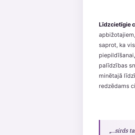
Līdzcietīgie c
apbižotajiem,
saprot, ka vi
piepildīšanai,
palīdzības s
minētajā līdz
redzēdams ci
„…sirds ta