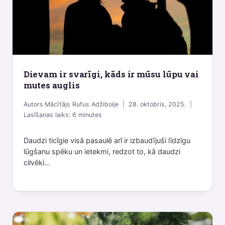
Dievam ir svarīgi, kāds ir mūsu lūpu vai
mutes auglis
Autors
Mācītājs Rufus Adžiboije
28. oktobris, 2025.
Lasīšanas laiks:
6
minutes
Daudzi ticīgie visā pasaulē arī ir izbaudījuši līdzīgu
lūgšanu spēku un ietekmi, redzot to, kā daudzi
cilvēki...