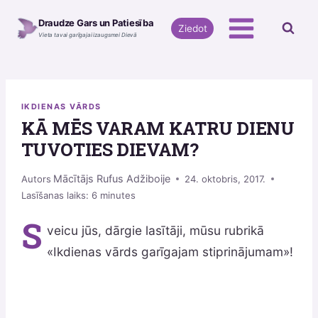
Skip
Draudze Gars un Patiesība
to
Ziedot
Vieta tavai garīgajai izaugsmei Dievā
content
IKDIENAS VĀRDS
KĀ MĒS VARAM KATRU DIENU
TUVOTIES DIEVAM?
Mācītājs Rufus Adžiboije
Autors
24. oktobris, 2017.
Lasīšanas laiks:
6
minutes
S
veicu jūs, dārgie lasītāji, mūsu rubrikā
«Ikdienas vārds garīgajam stiprinājumam»!