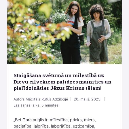
Staigāšana svētumā un mīlestībā uz
Dievu cilvēkiem palīdzēs mainīties un
pielīdzināties Jēzus Kristus tēlam!
Autors
Mācītājs Rufus Adžiboije
20. maijs, 2025.
Lasīšanas laiks:
5
minutes
„Bet Gara auglis ir: mīlestība, prieks, miers,
pacietība, laipnība, labprātība, uzticamība,