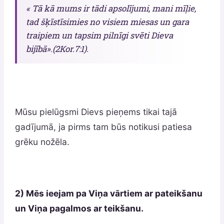
« Tā kā mums ir tādi apsolījumi, mani mīļie,
tad šķīstīsimies no visiem miesas un gara
traipiem un tapsim pilnīgi svēti Dieva
bijībā».(2Коr.7:1).
Mūsu pielūgsmi Dievs pieņems tikai tajā
gadījumā, ja pirms tam būs notikusi patiesa
grēku nožēla.
2) Mēs ieejam pa Viņa vārtiem ar pateikšanu
un Viņa pagalmos ar teikšanu.