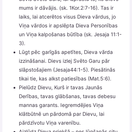
mums ir dāvājis. (sk. 1Коr.2:7-16). Tas ir
laiks, lai atcerētos visus Dieva vārdus, jo
Viņa vārdos ir apslēpta Dieva Personības
un Viņa kalpošanas būtība (sk. Jesaja 11:1-
3).
Lūgt pēc garīgās apetītes, Dieva vārda
izzināšanai. Dievs izlej Svēto Garu pār
slāpstošajiem (Jesaja44:1-5). Piesātinās
tikai tie, kas alkst patiesības (Mat.5:6).
Pielūdz Dievu, Kurš ir tavas Jaunās
Derības, tavas glābšanas, tavas debesu
mannas garants. Iegremdējies Viņa
klātbūtnē un pārdomā par Dievu, lai
pārdzīvotu Viņa varenību.
Aizlūdz Dieva priekšā – nes lūgšanās citu