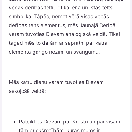
vecās derības teltī, ir tikai ēna un īstās telts
simbolika. Tāpēc, ņemot vērā visas vecās
derības telts elementus, mēs Jaunajā Derībā
varam tuvoties Dievam analoģiskā veidā. Tikai
tagad mēs to darām ar sapratni par katra
elementa garīgo nozīmi un svarīgumu.
Mēs katru dienu varam tuvoties Dievam
sekojošā veidā:
Pateikties Dievam par Krustu un par visām
tām priekšrocībām, kuras mums ir