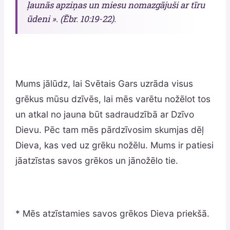
ļaunās apziņas un miesu nomazgājuši ar tīru
ūdeni ». (Ēbr. 10:19-22).
Mums jālūdz, lai Svētais Gars uzrāda visus
grēkus mūsu dzīvēs, lai mēs varētu nožēlot tos
un atkal no jauna būt sadraudzībā ar Dzīvo
Dievu. Pēc tam mēs pārdzīvosim skumjas dēļ
Dieva, kas ved uz grēku nožēlu. Mums ir patiesi
jāatzīstas savos grēkos un jānožēlo tie.
* Mēs atzīstamies savos grēkos Dieva priekšā.