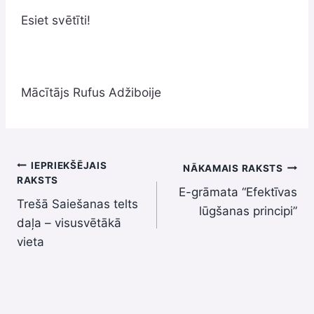
Esiet svētīti!
Mācītājs Rufus Adžiboije
Ziņu
IEPRIEKŠĒJAIS
NĀKAMAIS RAKSTS
RAKSTS
E-grāmata “Efektīvas
izvēlne
Trešā Saiešanas telts
lūgšanas principi”
daļa – visusvētākā
vieta