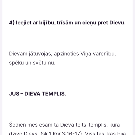
4) Ieejiet ar bijību, trīsām un cieņu pret Dievu.
Dievam jātuvojas, apzinoties Viņa varenību,
spēku un svētumu.
JŪS – DIEVA TEMPLIS.
Šodien mēs esam tā Dieva telts-templis, kurā
dzīvo Dievs. (sk.1 Коr.3:16-17). Viss tas, kas bija