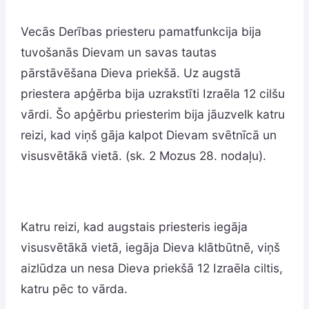
Vecās Derības priesteru pamatfunkcija bija
tuvošanās Dievam un savas tautas
pārstāvēšana Dieva priekšā. Uz augstā
priestera apģērba bija uzrakstīti Izraēla 12 cilšu
vārdi. Šo apģērbu priesterim bija jāuzvelk katru
reizi, kad viņš gāja kalpot Dievam svētnīcā un
visusvētākā vietā. (sk. 2 Mozus 28. nodaļu).
Katru reizi, kad augstais priesteris iegāja
visusvētākā vietā, iegāja Dieva klātbūtnē, viņš
aizlūdza un nesa Dieva priekšā 12 Izraēla ciltis,
katru pēc to vārda.