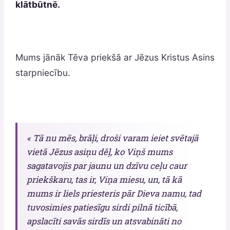
klātbūtnē.
Mums jānāk Tēva priekšā ar Jēzus Kristus Asins
starpniecību.
« Tā nu mēs, brāļi, droši varam ieiet svētajā
vietā Jēzus asiņu dēļ, ko Viņš mums
sagatavojis par jaunu un dzīvu ceļu caur
priekškaru, tas ir, Viņa miesu, un, tā kā
mums ir liels priesteris pār Dieva namu, tad
tuvosimies patiesīgu sirdi pilnā ticībā,
apslacīti savās sirdīs un atsvabināti no