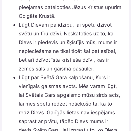
pieejamas pateicoties Jēzus Kristus upurim
Golgāta Krustā.
Lūgt Dievam palīdzību, lai spētu dzīvot
svētu un tīru dzīvi. Neskatoties uz to, ka
Dievs ir piedevis un šķīstījis mūs, mums ir
nepieciešams ne tikai ticēt šai patiesībai,
bet arī dzīvot īsta kristieša dzīvi, kas ir
zemes sāls un gaisma pasaulei.
Lūgt par Svētā Gara kalpošanu, Kurš ir
vienīgais gaismas avots. Mēs varam lūgt,
lai Svētais Gars apgaismo mūsu sirds acis,
lai mēs spētu redzēt notiekošo tā, kā to
redz Dievs. Garīgās lietas nav iespējams
saprast ar prātu, tāpēc Dievs mums ir
devis Svēto Garu, lai izprastu to, ko Dievs