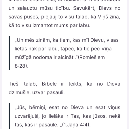
un salauztu mūsu ticību. Savukārt, Dievs no
savas puses, pieļauj to visu tālab, ka Viņš zina,
kā to visu izmantot mums par labu.
„Un mēs zinām, ka tiem, kas mīl Dievu, visas
lietas nāk par labu, tāpēc, ka tie pēc Viņa
mūžīgā nodoma ir aicināti.”(Romiešiem
8:28).
Tieši tālab, Bībelē ir teikts, ka no Dieva
dzimušie, uzvar pasauli.
„Jūs, bērniņi, esat no Dieva un esat viņus
uzvarējuši, jo lielāks ir Tas, kas jūsos, nekā
tas, kas ir pasaulē. „(1.Jāņa 4:4).