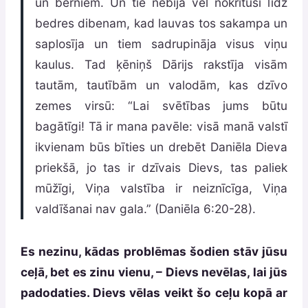
un bērniem. Un tie nebija vēl nokrituši līdz
bedres dibenam, kad lauvas tos sakampa un
saplosīja un tiem sadrupināja visus viņu
kaulus. Tad ķēniņš Dārijs rakstīja visām
tautām, tautībām un valodām, kas dzīvo
zemes virsū: “Lai svētības jums būtu
bagātīgi! Tā ir mana pavēle: visā manā valstī
ikvienam būs bīties un drebēt Daniēla Dieva
priekšā, jo tas ir dzīvais Dievs, tas paliek
mūžīgi, Viņa valstība ir neiznīcīga, Viņa
valdīšanai nav gala.” (Daniēla 6:20-28).
Es nezinu, kādas problēmas šodien stāv jūsu
ceļā, bet es zinu vienu, – Dievs nevēlas, lai jūs
padodaties. Dievs vēlas veikt šo ceļu kopā ar