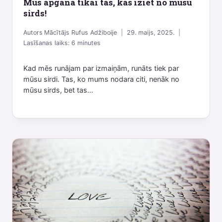
Mūs apgāna tikai tas, kas iziet no mūsu
sirds!
Autors
Mācītājs Rufus Adžiboije
29. maijs, 2025.
Lasīšanas laiks:
6
minutes
Kad mēs runājam par izmaiņām, runāts tiek par
mūsu sirdi. Tas, ko mums nodara citi, nenāk no
mūsu sirds, bet tas...