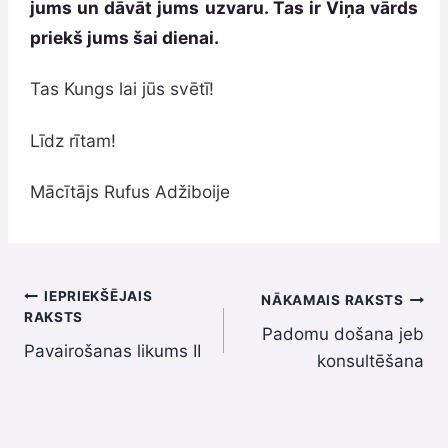
jums un dāvāt jums uzvaru. Tas ir Viņa vārds
priekš jums šai dienai.
Tas Kungs lai jūs svētī!
Līdz rītam!
Mācītājs Rufus Adžiboije
Ziņu
IEPRIEKŠĒJAIS
NĀKAMAIS RAKSTS
RAKSTS
Padomu došana jeb
izvēlne
Pavairošanas likums II
konsultēšana