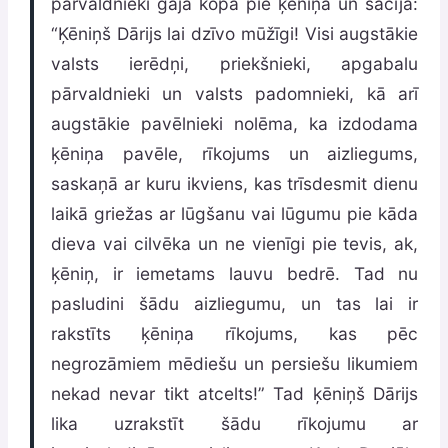
pārvaldnieki gāja kopā pie ķēniņa un sacīja:
“Ķēniņš Dārijs lai dzīvo mūžīgi! Visi augstākie
valsts ierēdņi, priekšnieki, apgabalu
pārvaldnieki un valsts padomnieki, kā arī
augstākie pavēlnieki nolēma, ka izdodama
ķēniņa pavēle, rīkojums un aizliegums,
saskaņā ar kuru ikviens, kas trīsdesmit dienu
laikā griežas ar lūgšanu vai lūgumu pie kāda
dieva vai cilvēka un ne vienīgi pie tevis, ak,
ķēniņ, ir iemetams lauvu bedrē. Tad nu
pasludini šādu aizliegumu, un tas lai ir
rakstīts ķēniņa rīkojums, kas pēc
negrozāmiem mēdiešu un persiešu likumiem
nekad nevar tikt atcelts!” Tad ķēniņš Dārijs
lika uzrakstīt šādu rīkojumu ar