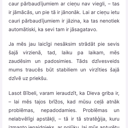
caur pārbaudījumiem ar cieņu nav viegli, – tas
ir jāmācās, un pie tā ir jānonāk. Lai ar cieņu ietu
cauri pārbaudījumiem ir jāzina, ka tas nenotiek
automātiski, ka sevi tam ir jāsagatavo.
Ja mēs jau laicīgi nesāksim strādāt pie sevis
šajā virzienā, tad, laiku pa laikam, mēs
zaudēsim un padosimies. Tāds dzīvesveids
mums traucēs būt stabiliem un virzīties šajā
dzīvē uz priekšu.
Lasot Bībeli, varam ieraudzīt, ka Dieva griba ir,
– lai mēs tajos brīžos, kad mūsu ceļā atnāk
problēmas, nepadodamies. Problēmas un
nelabvēlīgi apstākļi, – tā ir tā stratēģija, kuru
izmanto ienaidnieks, ar nolūku, lai mūs apturētu