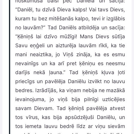
noskumušā balsī pēc Daniēla un sacīja:
“Daniēl, tu dzīvā Dieva kalps! Vai tavs Dievs,
kuram tu bez mitēšanās kalpo, tevi ir izglābis
no lauvām?” Tad Daniēls atbildēja un sacīja:
“Ķēniņš lai dzīvo mūžīgi! Mans Dievs sūtīja
Savu eņģeli un aizturēja lauvām rīkli, ka tie
mani neaiztika, jo Viņš zināja, ka es esmu
nevainīgs un ka arī pret ķēniņu es neesmu
darījis nekā ļauna.” Tad ķēniņš kļuva ļoti
priecīgs un pavēlēja Daniēlu izvilkt no lauvu
bedres. Izrādījās, ka viņam nebija ne mazākā
ievainojuma, jo viņš bija pilnīgi uzticējies
savam Dievam. Tad ķēniņš pavēlēja atvest
tos vīrus, kas bija apsūdzējuši Daniēlu, un
tos iemeta lauvu bedrē līdz ar viņu sievām