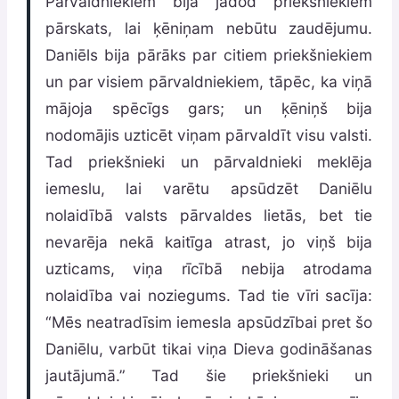
Pārvaldniekiem bija jādod priekšniekiem
pārskats, lai ķēniņam nebūtu zaudējumu.
Daniēls bija pārāks par citiem priekšniekiem
un par visiem pārvaldniekiem, tāpēc, ka viņā
mājoja spēcīgs gars; un ķēniņš bija
nodomājis uzticēt viņam pārvaldīt visu valsti.
Tad priekšnieki un pārvaldnieki meklēja
iemeslu, lai varētu apsūdzēt Daniēlu
nolaidībā valsts pārvaldes lietās, bet tie
nevarēja nekā kaitīga atrast, jo viņš bija
uzticams, viņa rīcībā nebija atrodama
nolaidība vai noziegums. Tad tie vīri sacīja:
“Mēs neatradīsim iemesla apsūdzībai pret šo
Daniēlu, varbūt tikai viņa Dieva godināšanas
jautājumā.” Tad šie priekšnieki un