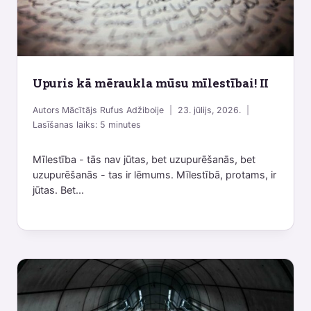
Upuris kā mēraukla mūsu mīlestībai! II
Autors
Mācītājs Rufus Adžiboije
23. jūlijs, 2026.
Lasīšanas laiks:
5
minutes
Mīlestība - tās nav jūtas, bet uzupurēšanās, bet
uzupurēšanās - tas ir lēmums. Mīlestībā, protams, ir
jūtas. Bet...