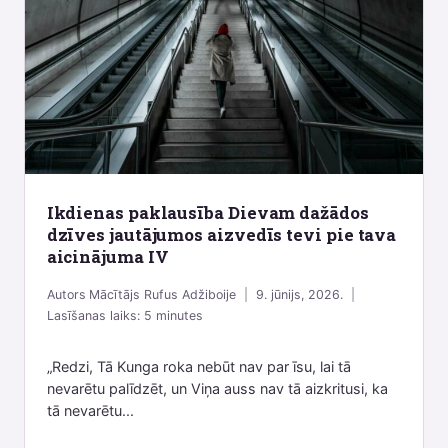
Ikdienas paklausība Dievam dažādos
dzīves jautājumos aizvedīs tevi pie tava
aicinājuma IV
Autors
Mācītājs Rufus Adžiboije
9. jūnijs, 2026.
Lasīšanas laiks:
5
minutes
„Redzi, Tā Kunga roka nebūt nav par īsu, lai tā
nevarētu palīdzēt, un Viņa auss nav tā aizkritusi, ka
tā nevarētu...