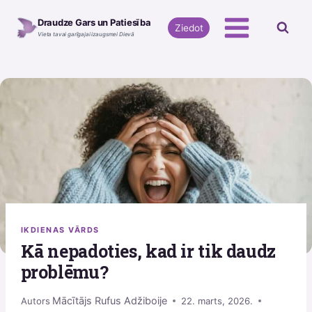
Skip
Draudze Gars un Patiesība
to
Ziedot
Vieta tavai garīgajai izaugsmei Dievā
content
IKDIENAS VĀRDS
Kā nepadoties, kad ir tik daudz
problēmu?
Mācītājs Rufus Adžiboije
Autors
22. marts, 2026.