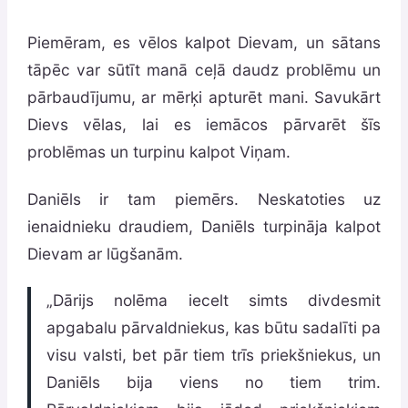
Piemēram, es vēlos kalpot Dievam, un sātans
tāpēc var sūtīt manā ceļā daudz problēmu un
pārbaudījumu, ar mērķi apturēt mani. Savukārt
Dievs vēlas, lai es iemācos pārvarēt šīs
problēmas un turpinu kalpot Viņam.
Daniēls ir tam piemērs. Neskatoties uz
ienaidnieku draudiem, Daniēls turpināja kalpot
Dievam ar lūgšanām.
„Dārijs nolēma iecelt simts divdesmit
apgabalu pārvaldniekus, kas būtu sadalīti pa
visu valsti, bet pār tiem trīs priekšniekus, un
Daniēls bija viens no tiem trim.