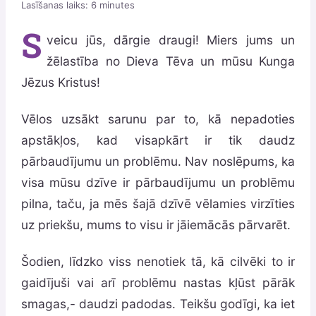
Lasīšanas laiks:
6
minutes
S
veicu jūs, dārgie draugi! Miers jums un
žēlastība no Dieva Tēva un mūsu Kunga
Jēzus Kristus!
Vēlos uzsākt sarunu par to, kā nepadoties
apstākļos, kad visapkārt ir tik daudz
pārbaudījumu un problēmu. Nav noslēpums, ka
visa mūsu dzīve ir pārbaudījumu un problēmu
pilna, taču, ja mēs šajā dzīvē vēlamies virzīties
uz priekšu, mums to visu ir jāiemācās pārvarēt.
Šodien, līdzko viss nenotiek tā, kā cilvēki to ir
gaidījuši vai arī problēmu nastas kļūst pārāk
smagas,- daudzi padodas. Teikšu godīgi, ka iet