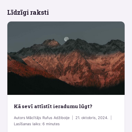
Līdzīgi raksti
Kā sevī attīstīt ieradumu lūgt?
Autors
Mācītājs Rufus Adžiboije
21. oktobris, 2024.
Lasīšanas laiks:
6
minutes