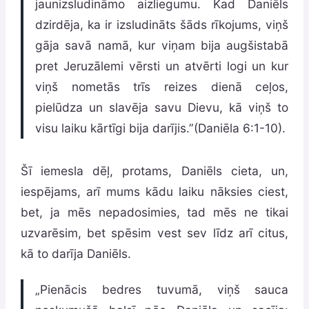
jaunizsludināmo aizliegumu. Kad Daniēls
dzirdēja, ka ir izsludināts šāds rīkojums, viņš
gāja savā namā, kur viņam bija augšistabā
pret Jeruzālemi vērsti un atvērti logi un kur
viņš nometās trīs reizes dienā ceļos,
pielūdza un slavēja savu Dievu, kā viņš to
visu laiku kārtīgi bija darījis.”(Daniēla 6:1-10).
Šī iemesla dēļ, protams, Daniēls cieta, un,
iespējams, arī mums kādu laiku nāksies ciest,
bet, ja mēs nepadosimies, tad mēs ne tikai
uzvarēsim, bet spēsim vest sev līdz arī citus,
kā to darīja Daniēls.
„Pienācis bedres tuvumā, viņš sauca