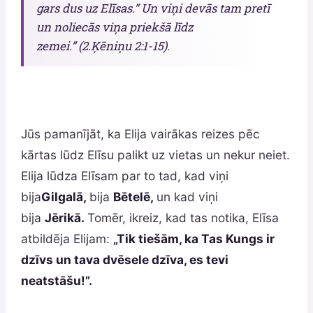
gars dus uz Elīsas.” Un viņi devās tam pretī
un noliecās viņa priekšā līdz
zemei.” (2.Ķēniņu 2:1-15).
Jūs pamanījāt, ka Elija vairākas reizes pēc
kārtas lūdz Elīsu palikt uz vietas un nekur neiet.
Elija lūdza Elīsam par to tad, kad viņi
bija
Gilgalā,
bija
Bētelē,
un kad viņi
bija
Jērikā.
Tomēr, ikreiz, kad tas notika, Elīsa
atbildēja Elijam:
„Tik tiešām, ka Tas Kungs ir
dzīvs un tava dvēsele dzīva, es tevi
neatstāšu!”.