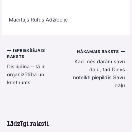
Mācītājs Rufus Adžiboije
Ziņu
IEPRIEKŠĒJAIS
NĀKAMAIS RAKSTS
RAKSTS
Kad mēs darām savu
izvēlne
Disciplīna – tā ir
daļu, tad Dievs
organizētība un
noteikti piepildīs Savu
krietnums
daļu
Līdzīgi raksti