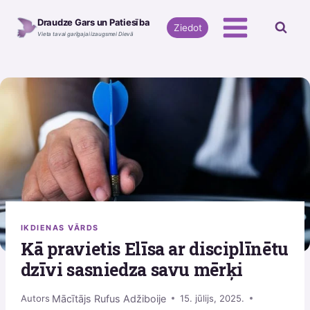
Skip
Draudze Gars un Patiesība
to
Ziedot
Vieta tavai garīgajai izaugsmei Dievā
content
IKDIENAS VĀRDS
Kā pravietis Elīsa ar disciplīnētu
dzīvi sasniedza savu mērķi
Mācītājs Rufus Adžiboije
Autors
15. jūlijs, 2025.