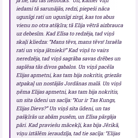
ja ne, tad tas nenotiks.” Un, kamēr viņi
iedami tā sarunājās, redzi, piepeši nāca
ugunīgi rati un ugunīgi zirgi, kas tos abus
vienu no otra atšķīra; tā Elija vētrā aizbrauca
uz debesīm. Kad Elīsa to redzēja, tad viņš
skaļi kliedza: “Mans tēvs, mans tēvs! Israēla
rati un viņa jātnieki!” Kad viņš to vairs
neredzēja, tad viņš sagrāba savas drēbes un
saplēsa tās divos gabalos. Un viņš pacēla
Elijas apmetni, kas tam bija nokritis, griezās
atpakaļ un nostājās Jordānas malā. Un viņš
ņēma Elijas apmetni, kas tam bija nokritis,
un sita ūdeni un sacīja: “Kur ir Tas Kungs,
Elijas Dievs?” Un viņš sita ūdeni, un tas
pašķīrās uz abām pusēm, un Elīsa pārgāja
pāri. Kad praviešu mācekļi, kas bija Jērikā,
viņu iztālēm ieraudzīja, tad tie sacīja: “Elijas