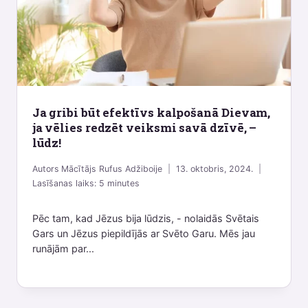
Ja gribi būt efektīvs kalpošanā Dievam,
ja vēlies redzēt veiksmi savā dzīvē, –
lūdz!
Autors
Mācītājs Rufus Adžiboije
13. oktobris, 2024.
Lasīšanas laiks:
5
minutes
Pēc tam, kad Jēzus bija lūdzis, - nolaidās Svētais
Gars un Jēzus piepildījās ar Svēto Garu. Mēs jau
runājām par...