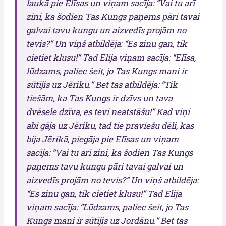
laukā pie Elīsas un viņam sacīja: “Vai tu arī
zini, ka šodien Tas Kungs paņems pāri tavai
galvai tavu kungu un aizvedīs projām no
tevis?” Un viņš atbildēja: “Es zinu gan, tik
cietiet klusu!” Tad Elija viņam sacīja: “Elīsa,
lūdzams, paliec šeit, jo Tas Kungs mani ir
sūtījis uz Jēriku.” Bet tas atbildēja: “Tik
tiešām, ka Tas Kungs ir dzīvs un tava
dvēsele dzīva, es tevi neatstāšu!” Kad viņi
abi gāja uz Jēriku, tad tie praviešu dēli, kas
bija Jērikā, piegāja pie Elīsas un viņam
sacīja: “Vai tu arī zini, ka šodien Tas Kungs
paņems tavu kungu pāri tavai galvai un
aizvedīs projām no tevis?” Un viņš atbildēja:
“Es zinu gan, tik cietiet klusu!” Tad Elija
viņam sacīja: “Lūdzams, paliec šeit, jo Tas
Kungs mani ir sūtījis uz Jordānu.” Bet tas