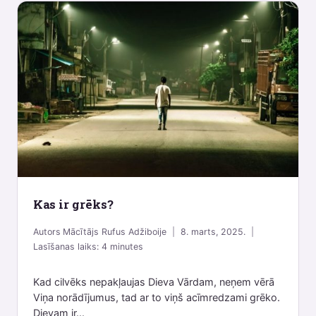
Kas ir grēks?
Autors
Mācītājs Rufus Adžiboije
8. marts, 2025.
Lasīšanas laiks:
4
minutes
Kad cilvēks nepakļaujas Dieva Vārdam, neņem vērā
Viņa norādījumus, tad ar to viņš acīmredzami grēko.
Dievam ir...