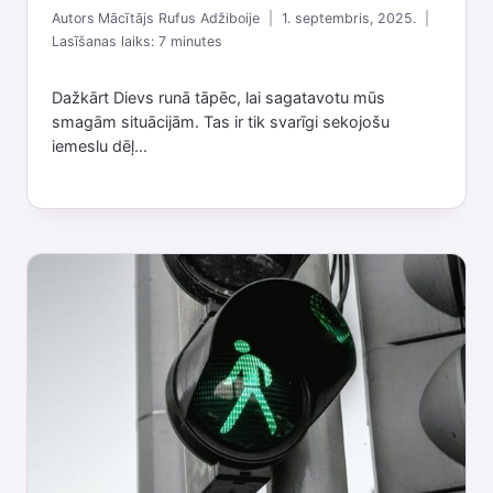
Autors
Mācītājs Rufus Adžiboije
1. septembris, 2025.
Lasīšanas laiks:
7
minutes
Dažkārt Dievs runā tāpēc, lai sagatavotu mūs
smagām situācijām. Tas ir tik svarīgi sekojošu
iemeslu dēļ...