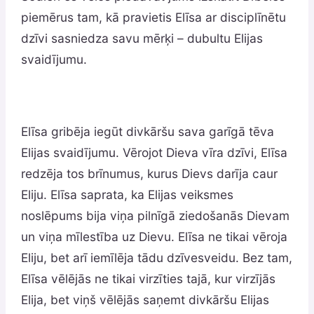
piemērus tam, kā pravietis Elīsa ar disciplīnētu
dzīvi sasniedza savu mērķi – dubultu Elijas
svaidījumu.
Elīsa gribēja iegūt divkāršu sava garīgā tēva
Elijas svaidījumu. Vērojot Dieva vīra dzīvi, Elīsa
redzēja tos brīnumus, kurus Dievs darīja caur
Eliju. Elīsa saprata, ka Elijas veiksmes
noslēpums bija viņa pilnīgā ziedošanās Dievam
un viņa mīlestība uz Dievu. Elīsa ne tikai vēroja
Eliju, bet arī iemīlēja tādu dzīvesveidu. Bez tam,
Elīsa vēlējās ne tikai virzīties tajā, kur virzījās
Elija, bet viņš vēlējās saņemt divkāršu Elijas