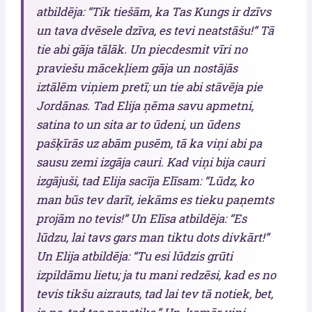
atbildēja: “Tik tiešām, ka Tas Kungs ir dzīvs
un tava dvēsele dzīva, es tevi neatstāšu!” Tā
tie abi gāja tālāk. Un piecdesmit vīri no
praviešu mācekļiem gāja un nostājās
iztālēm viņiem pretī; un tie abi stāvēja pie
Jordānas. Tad Elija ņēma savu apmetni,
satina to un sita ar to ūdeni, un ūdens
pašķīrās uz abām pusēm, tā ka viņi abi pa
sausu zemi izgāja cauri. Kad viņi bija cauri
izgājuši, tad Elija sacīja Elīsam: “Lūdz, ko
man būs tev darīt, iekāms es tieku paņemts
projām no tevis!” Un Elīsa atbildēja: “Es
lūdzu, lai tavs gars man tiktu dots divkārt!”
Un Elija atbildēja: “Tu esi lūdzis grūti
izpildāmu lietu; ja tu mani redzēsi, kad es no
tevis tikšu aizrauts, tad lai tev tā notiek, bet,