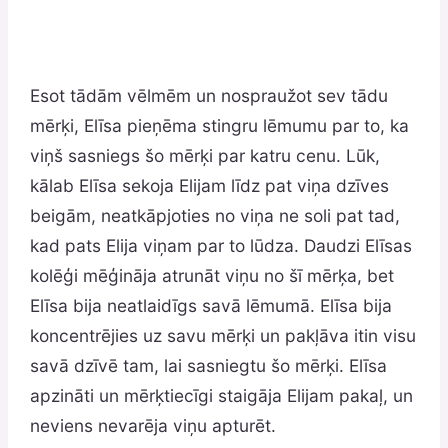
Esot tādām vēlmēm un nospraužot sev tādu
mērķi, Elīsa pieņēma stingru lēmumu par to, ka
viņš sasniegs šo mērķi par katru cenu. Lūk,
kālab Elīsa sekoja Elijam līdz pat viņa dzīves
beigām, neatkāpjoties no viņa ne soli pat tad,
kad pats Elija viņam par to lūdza. Daudzi Elīsas
kolēģi mēģināja atrunāt viņu no šī mērķa, bet
Elīsa bija neatlaidīgs savā lēmumā. Elīsa bija
koncentrējies uz savu mērķi un pakļāva itin visu
savā dzīvē tam, lai sasniegtu šo mērķi. Elīsa
apzināti un mērķtiecīgi staigāja Elijam pakaļ, un
neviens nevarēja viņu apturēt.