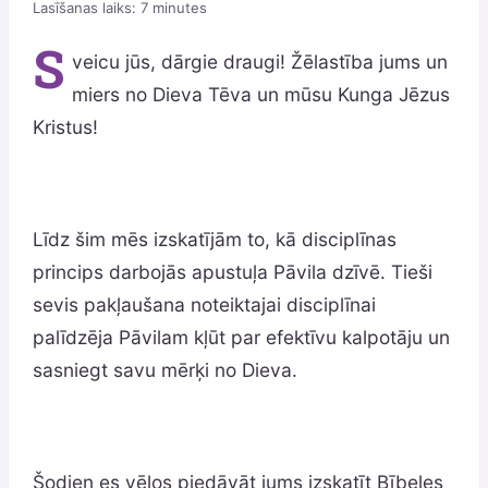
Lasīšanas laiks:
7
minutes
S
veicu jūs, dārgie draugi! Žēlastība jums un
miers no Dieva Tēva un mūsu Kunga Jēzus
Kristus!
Līdz šim mēs izskatījām to, kā disciplīnas
princips darbojās apustuļa Pāvila dzīvē. Tieši
sevis pakļaušana noteiktajai disciplīnai
palīdzēja Pāvilam kļūt par efektīvu kalpotāju un
sasniegt savu mērķi no Dieva.
Šodien es vēlos piedāvāt jums izskatīt Bībeles