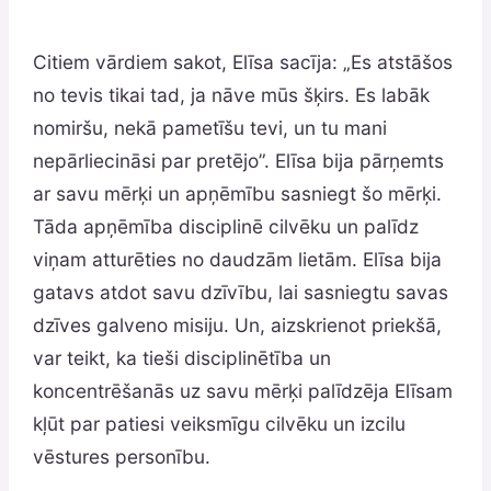
Citiem vārdiem sakot, Elīsa sacīja: „Es atstāšos
no tevis tikai tad, ja nāve mūs šķirs. Es labāk
nomiršu, nekā pametīšu tevi, un tu mani
nepārliecināsi par pretējo”. Elīsa bija pārņemts
ar savu mērķi un apņēmību sasniegt šo mērķi.
Tāda apņēmība disciplinē cilvēku un palīdz
viņam atturēties no daudzām lietām. Elīsa bija
gatavs atdot savu dzīvību, lai sasniegtu savas
dzīves galveno misiju. Un, aizskrienot priekšā,
var teikt, ka tieši disciplinētība un
koncentrēšanās uz savu mērķi palīdzēja Elīsam
kļūt par patiesi veiksmīgu cilvēku un izcilu
vēstures personību.