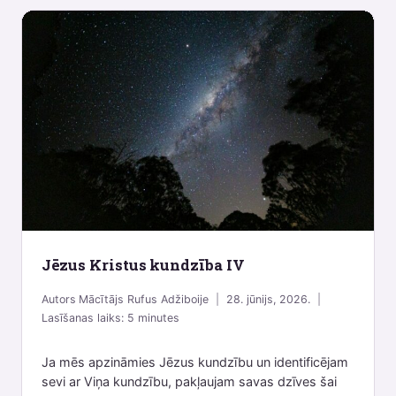
Jēzus Kristus kundzība IV
Autors
Mācītājs Rufus Adžiboije
28. jūnijs, 2026.
Lasīšanas laiks:
5
minutes
Ja mēs apzināmies Jēzus kundzību un identificējam
sevi ar Viņa kundzību, pakļaujam savas dzīves šai