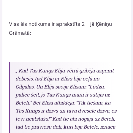
Viss šis notikums ir aprakstīts 2 – jā Ķēniņu
Grāmatā:
„ Kad Tas Kungs Eliju vētrā gribēja uzņemt
debesīs, tad Elija ar Elīsu bija ceļā no
Gilgalas. Un Elija sacīja Elīsam: “Lūdzu,
paliec šeit, jo Tas Kungs mani ir sūtījis uz
Bēteli.” Bet Elīsa atbildēja: “Tik tiešām, ka
Tas Kungs ir dzīvs un tava dvēsele dzīva, es
tevi neatstāšu!” Kad tie abi nogāja uz Bēteli,
tad tie praviešu dēli, kuri bija Bētelē, iznāca