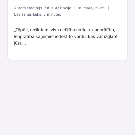
Autors
Mācītājs Rufus Adžiboije
18. maijs, 2025.
Lasīšanas laiks:
5
minutes
„Tāpēc, nolikdami visu netīrību un lielo ļaunprātību,
lēnprātībā saņemiet iedēstīto vārdu, kas var izglābt
jūsu...