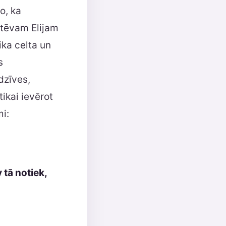
o, ka
 tēvam Elijam
ika celta un
s
dzīves,
tikai ievērot
i:
 tā notiek,