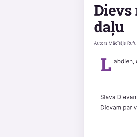
Dievs 
daļu
Autors
Mācītājs Rufu
L
abdien, 
Slava Dievam 
Dievam par vē