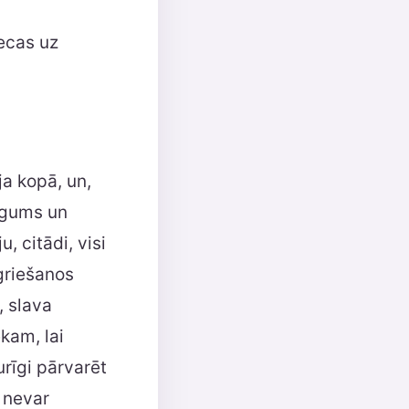
iecas uz
ja kopā, un,
rīgums un
, citādi, visi
griešanos
, slava
ēkam, lai
urīgi pārvarēt
 nevar