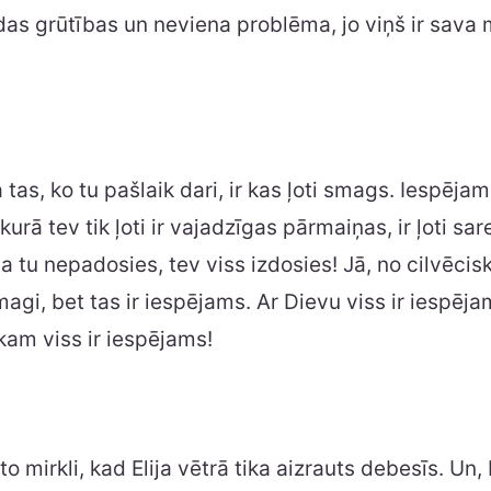
as grūtības un neviena problēma, jo viņš ir sava
 tas, ko tu pašlaik dari, ir kas ļoti smags. Iespējam
kurā tev tik ļoti ir vajadzīgas pārmaiņas, ir ļoti sar
a tu nepadosies, tev viss izdosies! Jā, no cilvēcis
magi, bet tas ir iespējams. Ar Dievu viss ir iespēja
kam viss ir iespējams!
to mirkli, kad Elija vētrā tika aizrauts debesīs. Un, 