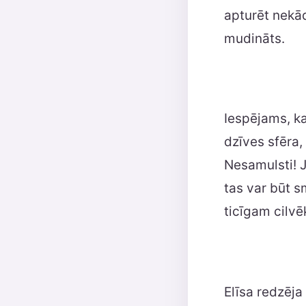
apturēt nekād
mudināts.
Iespējams, ka
dzīves sfēra, 
Nesamulsti! J
tas var būt s
ticīgam cilvē
Elīsa redzēja 