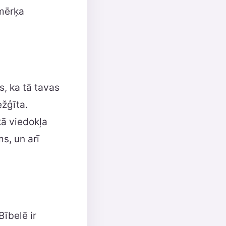
 mērķa
s, ka tā tavas
ežģīta.
kā viedokļa
ms, un arī
Bībelē ir