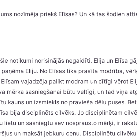
jums nozīmēja priekš Elīsas? Un kā tas šodien att
 šie notikumi norisinājās negaidīti. Elija un Elīsa gā
 paņēma Eliju. No Elīsas tika prasīta modrība, vē
Elīsam vajadzēja palikt modram un cītīgi vērot Eliju
va mērķa sasniegšanai būtu veltīgi, un tad viņa at
u kauns un izsmiekls no pravieša dēlu puses. Bet
īsa bija disciplinēts cilvēks. Jo disciplinētam cilv
 lietu un sasniegtu sev nosprausto mērķi, ir rakst
šļus un maksāt jebkuru cenu. Disciplinētu cilvēku