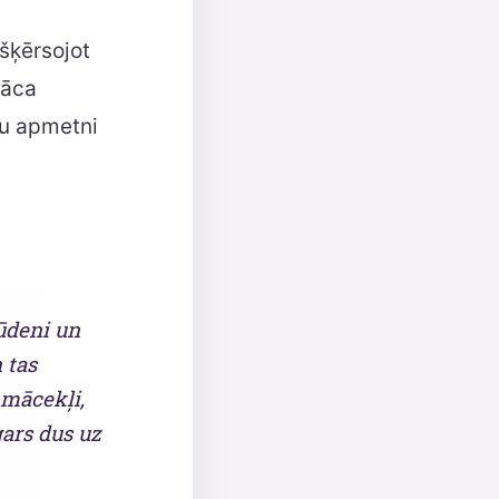
šķērsojot
nāca
avu apmetni
 ūdeni un
 tas
 mācekļi,
gars dus uz