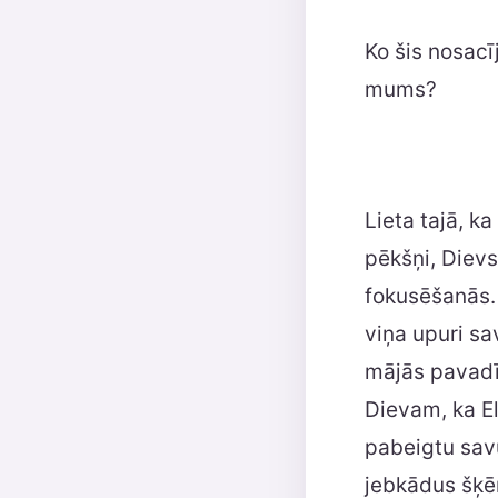
Ko šis nosacī
mums?
Lieta tajā, ka
pēkšņi, Dievs
fokusēšanās. 
viņa upuri sa
mājās pavadīt
Dievam, ka El
pabeigtu savu
jebkādus šķēr