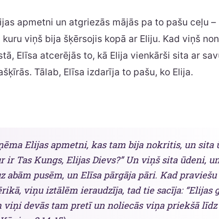
ijas apmetni un atgriezās mājās pa to pašu ceļu – 
 kuru viņš bija šķērsojis kopā ar Eliju. Kad viņš no
tā, Elīsa atcerējās to, kā Elija vienkārši sita ar s
šķīrās. Tālab, Elīsa izdarīja to pašu, ko Elija.
ņēma Elijas apmetni, kas tam bija nokritis, un sita
ur ir Tas Kungs, Elijas Dievs?” Un viņš sita ūdeni, un
z abām pusēm, un Elīsa pārgāja pāri. Kad praviešu
rikā, viņu iztālēm ieraudzīja, tad tie sacīja: “Elijas 
n viņi devās tam pretī un noliecās viņa priekšā līdz