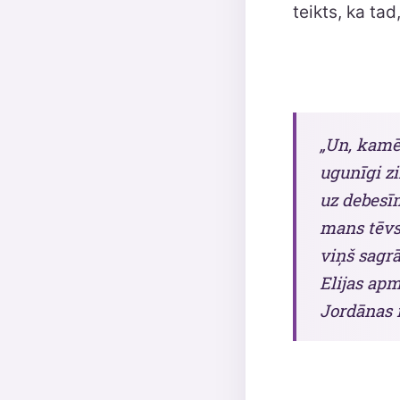
teikts, ka ta
„Un, kamēr
ugunīgi zi
uz debesīm
mans tēvs!
viņš sagrā
Elijas apm
Jordānas m