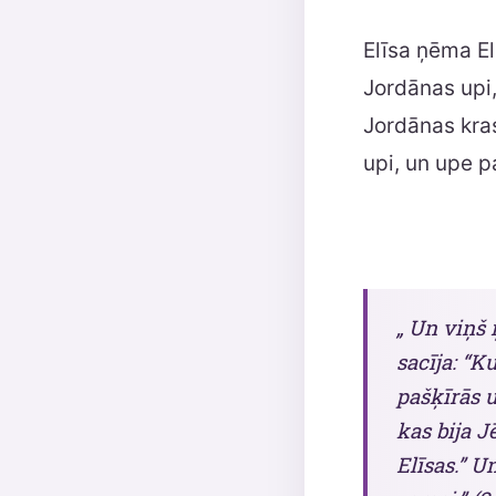
Elīsa ņēma El
Jordānas upi,
Jordānas kras
upi, un upe pa
„ Un viņš 
sacīja: “K
pašķīrās u
kas bija Jē
Elīsas.” U