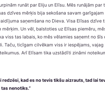
rpinām runāt par Eliju un Elīsu. Mēs runājām par t
īsas dzīves mērķis bija sekošana savam garīgajam
aidījuma saņemšana no Dieva. Visa Elīsas dzīve t
 mērķim. Un vēl, balstoties uz Elīsas piemēru, mē
ka viss tas labais, ko mēs vēlamies saņemt no šīs 
i. Taču, ticīgam cilvēkam viss ir iespējams, vajag 
ikumus. Arī Elīsam tika uzstādīti zināmi noteikum
 redzēsi, kad es no tevis tikšu aizrauts, tad lai tev
d tas nenotiks.”