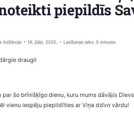
noteikti piepildīs S
s Adžiboije
16. jūlijs, 2025.
Lasīšanas laiks:
5
minutes
dārgie draugi!
par šo brīnišķīgo dienu, kuru mums dāvājis Dievs
l vienu iespēju piepildīties ar Viņa dzīvo vārdu!