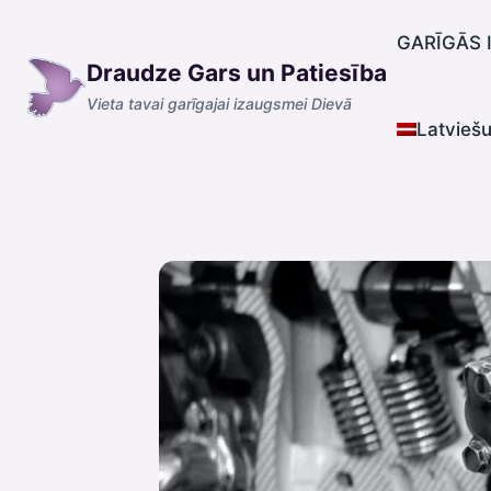
Skip
to
GARĪGĀS 
Draudze Gars un Patiesība
content
Vieta tavai garīgajai izaugsmei Dievā
Latvieš