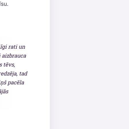
īsu.
gi rati un
ā aizbrauca
s tēvs,
redzēja, tad
iņš pacēla
ājās