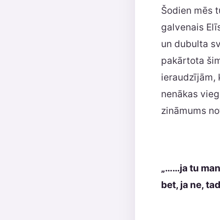
Šodien mēs tu
galvenais El
un dubulta sv
pakārtota šim
ieraudzījām, 
nenākas viegl
zināmums note
„……ja tu mani
bet, ja ne, ta