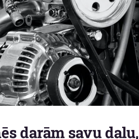
ēs darām savu daļu,