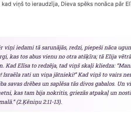
d, kad viņš to ieraudzīja, Dieva spēks nonāca pār El
 viņi iedami tā sarunājās, redzi, piepeši nāca ugunī
rgi, kas tos abus vienu no otra atšķīra; tā Elija vētr
. Kad Elīsa to redzēja, tad viņš skaļi kliedza: “Man
 Israēla rati un viņa jātnieki!” Kad viņš to vairs ne
ba savas drēbes un saplēsa tās divos gabalos. Un v
etni, kas tam bija nokritis, griezās atpakaļ un nost
alā.” (2.Ķēniņu 2:11-13).