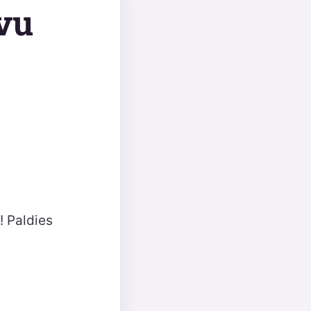
avu
! Paldies