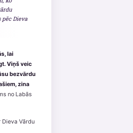
m, ko
vārdu
s pēc Dieva
s, lai
t. Viņš veic
ūsu bezvārdu
ašiem, zina
ums no
Labās
ar Dieva Vārdu