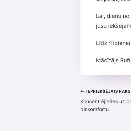
Lai, dienu no
jūsu iekšēja
Līdz rītdienai
Mācītājs Ruf
Ziņu
IEPRIEKŠĒJAIS RAK
Koncentrējieties uz 
izvēlne
diskomfortu