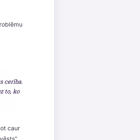
problēmu
s cerība.
z to, ko
jot caur
vēsts”,