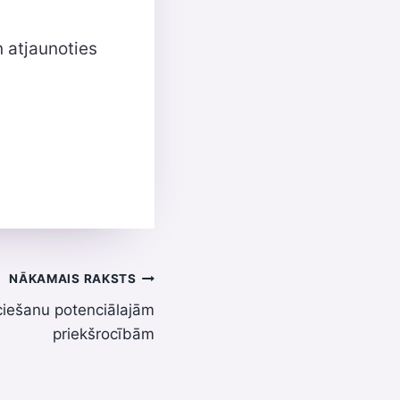
n atjaunoties
NĀKAMAIS RAKSTS
ciešanu potenciālajām
priekšrocībām