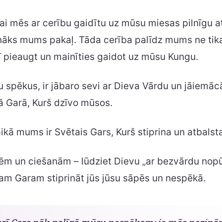
lai mēs ar cerību gaidītu uz mūsu miesas pilnīgu a
tnāks mums pakaļ. Tāda cerība palīdz mums ne tika
ī pieaugt un mainīties gaidot uz mūsu Kungu.
 spēkus, ir jābaro sevi ar Dieva Vārdu un jāiemāc
ā Garā, Kurš dzīvo mūsos.
ikā mums ir Svētais Gars, Kurš stiprina un atbalst
pēm un ciešanām – lūdziet Dievu „ar bezvārdu nop
jam Garam stiprināt jūs jūsu sāpēs un nespēkā.