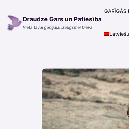
Skip
to
GARĪGĀS 
Draudze Gars un Patiesība
content
Vieta tavai garīgajai izaugsmei Dievā
Latvieš