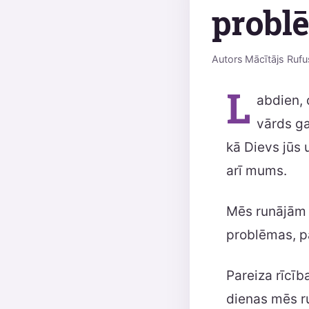
probl
Autors
Mācītājs Rufu
L
abdien, 
vārds ga
kā Dievs jūs 
arī mums.
Mēs runājām 
problēmas, p
Pareiza rīcīb
dienas mēs r