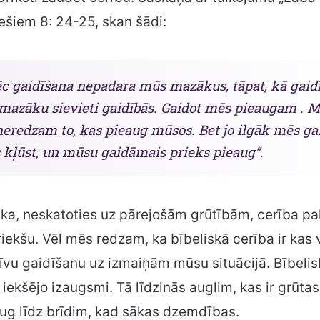
ešiem 8: 24-25, skan šādi:
pēc gaidīšana nepadara mūs mazākus, tāpat, kā gaid
mazāku sievieti gaidībās. Gaidot mēs pieaugam . M
eredzam to, kas pieaug mūsos. Bet jo ilgāk mēs ga
s kļūst, un mūsu gaidāmais prieks pieaug”.
ka, neskatoties uz pārejošām grūtībām, cerība p
priekšu. Vēl mēs redzam, ka bībeliskā cerība ir kas 
īvu gaidīšanu uz izmaiņām mūsu situācijā. Bībelis
iekšējo izaugsmi. Tā līdzinās auglim, kas ir grūtas
aug līdz brīdim, kad sākas dzemdības.