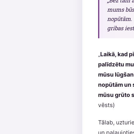
„Bez tam 
mums būs 
nopūtām. B
gribas ies
„
Laikā, kad p
palīdzētu mu
mūsu lūgšan
nopūtām un s
mūsu grūto st
vēsts)
Tālab, uzturi
un paļaujotie