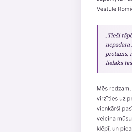
Vēstule Romi
„Tieši tā
nepadara 
protams, n
lielāks ta
Mēs redzam, 
virzīties uz 
vienkārši pas
veicina mūsu 
klēpī, un pie