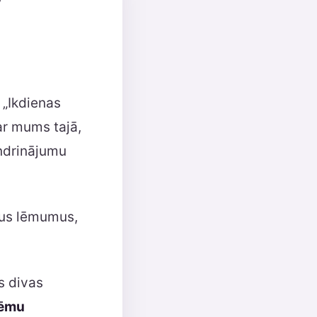
 „Ikdienas
ar mums tajā,
undrinājumu
zus lēmumus,
s divas
lēmu