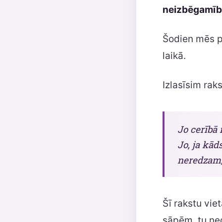
neizbēgamību
Šodien mēs p
laikā.
Izlasīsim rak
Jo cerībā 
Jo, ja kād
neredzam, 
Šī rakstu vie
sāpēm, tu ned