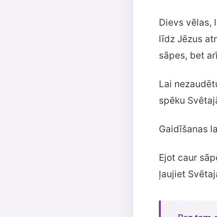
Dievs vēlas, 
līdz Jēzus a
sāpes, bet ar
Lai nezaudētu
spēku Svētaj
Gaidīšanas la
Ejot caur sā
ļaujiet Svēta