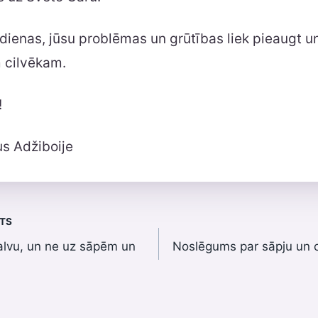
 dienas, jūsu problēmas un grūtības liek pieaugt u
m cilvēkam.
!
us Adžiboije
STS
balvu, un ne uz sāpēm un
Noslēgums par sāpju un 