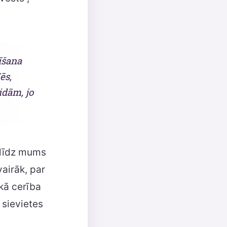
īšana
ēs,
idām, jo
alīdz mums
vairāk, par
kā cerība
 sievietes