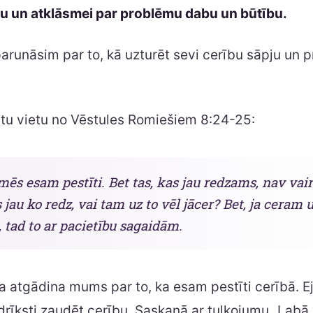
 un atklāsmei par problēmu dabu un būtību.
arunāsim par to, kā uzturēt sevi cerību sāpju un 
stu vietu no Vēstules Romiešiem 8:24-25:
mēs esam pestīti. Bet tas, kas jau redzams, nav vair
s jau ko redz, vai tam uz to vēl jācer? Bet, ja ceram u
tad to ar pacietību sagaidām.
ta atgādina mums par to, ka esam pestīti cerībā. E
rīksti zaudēt cerību. Saskaņā ar tulkojumu „Labā 