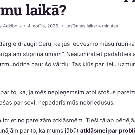
ēmu laikā?
s Adžiboije
4. aprīlis, 2026.
Lasīšanas laiks:
4
minutes
dārgie draugi! Ceru, ka jūs iedvesmo mūsu rubrika
rīgajam stiprinājumam”. Neaizmirstiet padalīties 
uzmundrina caur šo vārdu. Tas kļūs par lielu uzm
par to, ka, ja mēs nepieņemsim atbilstošus parei
ašas par sevi, nepadarīs mūs nobriedušus.
a izriet no pareizām atklāsmēm. Tieši tālab pēdējā
unājām par to, ka mums jābūt
atklāsmei par prob