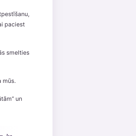
tpestīšanu,
i paciest
ās smelties
a mūs.
ūtām” un