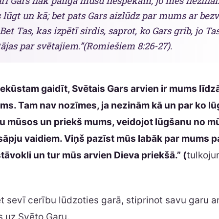
arī Gars nāk palīgā mūsu nespēkam; jo mēs nezinā
lūgt un kā; bet pats Gars aizlūdz par mums ar bez
et Tas, kas izpētī sirdis, saprot, ko Gars grib, jo Ta
tājas par svētajiem.”(Romiešiem 8:26-27).
iekūstam gaidīt, Svētais Gars arvien ir mums līdzā
ms. Tam nav nozīmes, ja nezinām kā un par ko lūg
u mūsos un priekš mums, veidojot lūgšanu no m
āpju vaidiem. Viņš pazīst mūs labāk par mums p
āvokli un tur mūs arvien Dieva priekšā.” (
tulkoj
et sevī cerību lūdzoties garā, stiprinot savu garu 
s uz Svēto Garu.