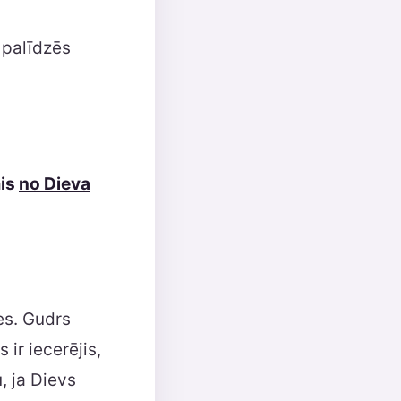
i palīdzēs
mis
no Dieva
es. Gudrs
ir iecerējis,
, ja Dievs