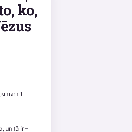
to, ko,
Jēzus
nājumam”!
 un tā ir –