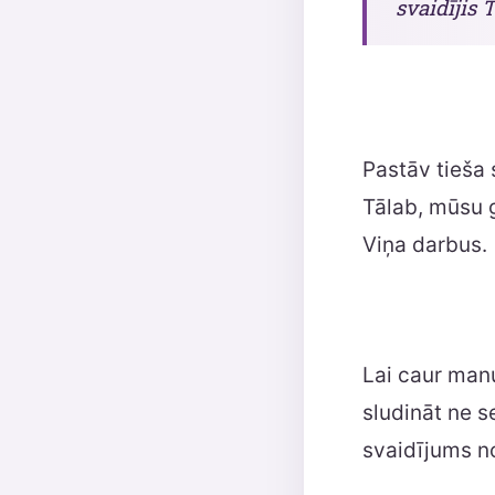
svaidījis 
Pastāv tieša 
Tālab, mūsu g
Viņa darbus.
Lai caur manu
sludināt ne s
svaidījums no