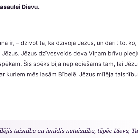
pasaulei Dievu.
 ir, – dzīvot tā, kā dzīvoja Jēzus, un darīt to, ko,
a Jēzus. Jēzus dzīvesveids deva Viņam brīvu pieej
pēkam. Šis spēks bija nepieciešams tam, lai Jēzu
ar kuriem mēs lasām Bībelē. Jēzus mīlēja taisnību
īlējis taisnību un ienīdis netaisnību; tāpēc Dievs, Ta