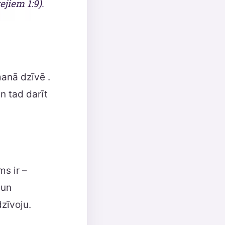
ejiem 1:9).
manā dzīvē .
n tad darīt
s ir –
 un
zīvoju.