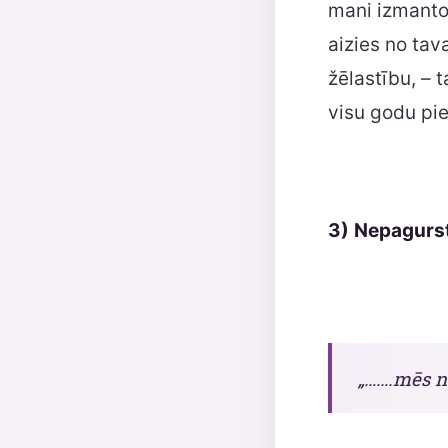
mani izmanto
aizies no tav
žēlastību, – 
visu godu pi
3)
Nepagurs
„…….mēs ne