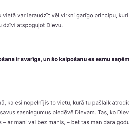
 vietā var ieraudzīt vēl virkni garīgo principu, kur
 dzīvi atspoguļot Dievu.
šana ir svarīga, un šo kalpošanu es esmu saņē
 ka esi nopelnījis to vietu, kurā tu pašlaik atrodi
 savus sasniegumus piedēvē Dievam. Tas, ko Dievs 
ks – ar mani vai bez manis, – bet tas man dara godu