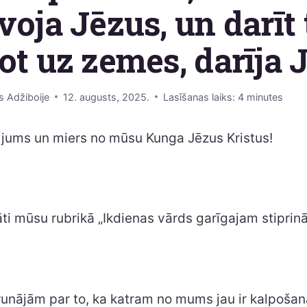
voja Jēzus, un darīt 
ot uz zemes, darīja 
s Adžiboije
12. augusts, 2025.
Lasīšanas laiks:
4
minutes
 jums un miers no mūsu Kunga Jēzus Kristus!
āti mūsu rubrikā „Ikdienas vārds garīgajam stipri
unājām par to, ka katram no mums jau ir kalpošana,