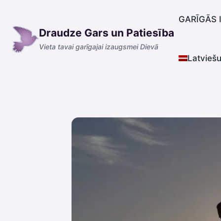
Skip
to
GARĪGĀS 
Draudze Gars un Patiesība
content
Vieta tavai garīgajai izaugsmei Dievā
Latvieš