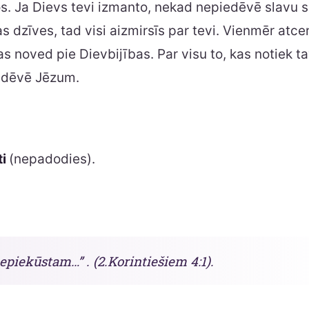
s. Ja Dievs tevi izmanto, nekad nepiedēvē slavu s
as dzīves, tad visi aizmirsīs par tevi. Vienmēr atce
tas noved pie Dievbijības. Par visu to, kas notiek t
edēvē Jēzum.
ti
(nepadodies).
piekūstam…” . (2.Korintiešiem 4:1).