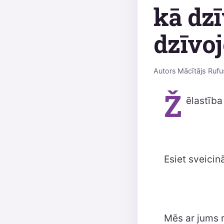
kā dzī
dzīvoj
Autors
Mācītājs Rufu
Ž
ēlastība
Esiet sveicin
Mēs ar jums r