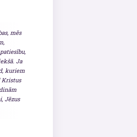
bas, mēs
m,
patiesību,
iekšā. Ja
ūd, kuriem
d Kristus
udinām
i, Jēzus