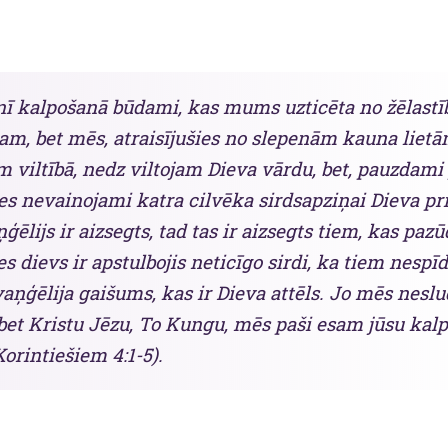
inī kalpošanā būdami, kas mums uzticēta no žēlastī
am, bet mēs, atraisījušies no slepenām kauna lietā
 viltībā, nedz viltojam Dieva vārdu, bet, pauzdami 
s nevainojami katra cilvēka sirdsapziņai Dieva pr
ēlijs ir aizsegts, tad tas ir aizsegts tiem, kas paz
es dievs ir apstulbojis neticīgo sirdi, ka tiem nespī
aņģēlija gaišums, kas ir Dieva attēls. Jo mēs nesl
 bet Kristu Jēzu, To Kungu, mēs paši esam jūsu kalp
.Korintiešiem 4:1-5).