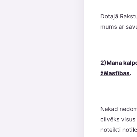
Dotajā Rakstu
mums ar savu
2)Mana kalpo
žēlastības
.
Nekad nedomā,
cilvēks visus
noteikti noti