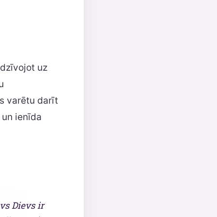
 dzīvojot uz
u
s varētu darīt
 un ienīda
vs Dievs ir