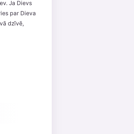
ev. Ja Dievs
ries par Dieva
avā dzīvē,