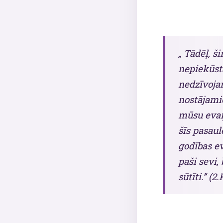
„ Tādēļ, š
nepiekūst
nedzīvojam
nostājamie
mūsu evaņģ
šīs pasaul
godības ev
paši sevi,
sūtīti.” (2