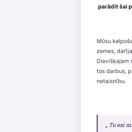
parādīt šai 
Mūsu kalpošana
zemes, darīj
Dievišķajam s
tos darbus, p
netaisnību.
„ Tu esi m