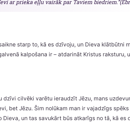
Tevi ar prieka eļļu vairāk par Taviem biedriem.”(Ebr
saikne starp to, kā es dzīvoju, un Dieva klātbūtni 
alvenā kalpošana ir – atdarināt Kristus raksturu, u
 dzīvi cilvēki varētu ieraudzīt Jēzu, mans uzdevum
evi, bet Jēzu. Šim nolūkam man ir vajadzīgs spēks
 Dieva, un tas savukārt būs atkarīgs no tā, kā es d