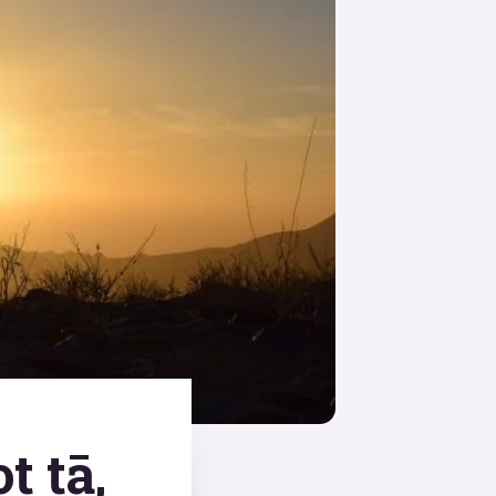
t tā,