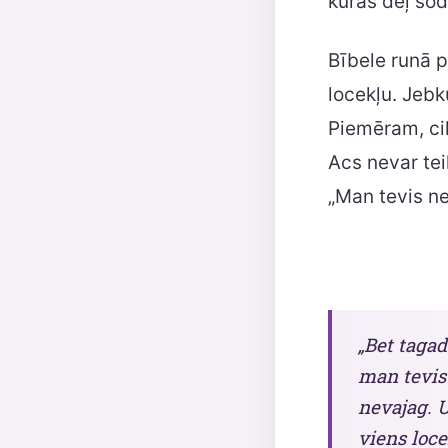
kuras dēļ šod
Bībele runā p
locekļu. Jebku
Piemēram, cil
Acs nevar tei
„Man tevis ne
„Bet tagad
man tevis 
nevajag. Un
viens locek