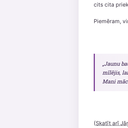
cits cita prie
Piemēram, vir
„Jaunu bau
mīlējis, la
Mani mācek
(
Skatīt arī J