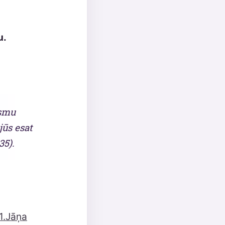
u.
esmu
 jūs esat
35).
 1.Jāņa