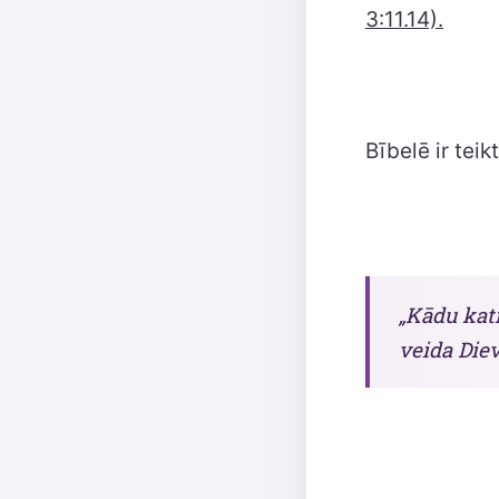
3:11.14).
Bībelē ir teik
„Kādu katr
veida Diev