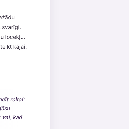
dažādu
 svarīgi.
u locekļu.
eikt kājai:
cīt rokai:
jūsu
; vai, kad