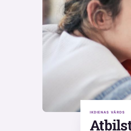
IKDIENAS VĀRDS
Atbils