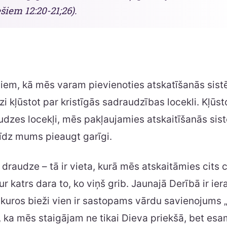
ešiem 12:20-21;26).
diem, kā mēs varam pievienoties atskatīšanās sist
zi kļūstot par kristīgās sadraudzības locekli. Kļūst
udzes locekļi, mēs pakļaujamies atskaitīšanās sist
īdz mums pieaugt garīgi.
 draudze – tā ir vieta, kurā mēs atskaitāmies cits c
ur katrs dara to, ko viņš grib. Jaunajā Derībā ir ier
 kuros bieži vien ir sastopams vārdu savienojums „c
o, ka mēs staigājam ne tikai Dieva priekšā, bet esam