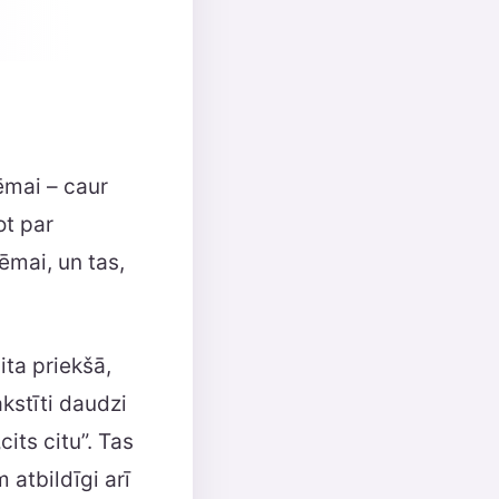
ēmai – caur
ot par
ēmai, un tas,
ita priekšā,
akstīti daudzi
its citu”. Tas
 atbildīgi arī