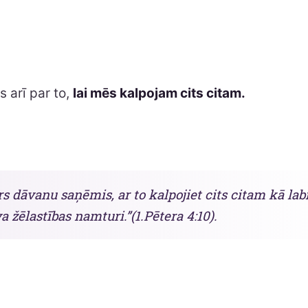
ts arī par to,
lai mēs kalpojam cits citam.
s dāvanu saņēmis, ar to kalpojiet cits citam kā lab
a žēlastības namturi.”(1.Pētera 4:10).