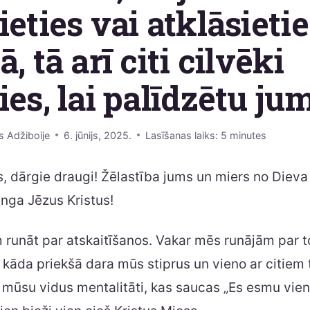
ieties vai atklāsietie
, tā arī citi cilvēki
ies, lai palīdzētu ju
s Adžiboije
6. jūnijs, 2025.
Lasīšanas laiks:
5
minutes
s, dārgie draugi! Žēlastība jums un miers no Diev
nga Jēzus Kristus!
runāt par atskaitīšanos. Vakar mēs runājām par to,
 kāda priekšā dara mūs stiprus un vieno ar citiem 
o mūsu vidus mentalitāti, kas saucas „Es esmu vient