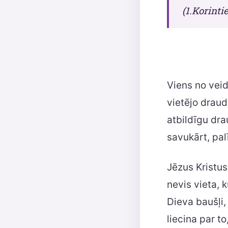
(1.Korinti
Viens no vei
vietējo draud
atbildīgu dra
savukārt, pal
Jēzus Kristus
nevis vieta, k
Dieva baušļi,
liecina par t