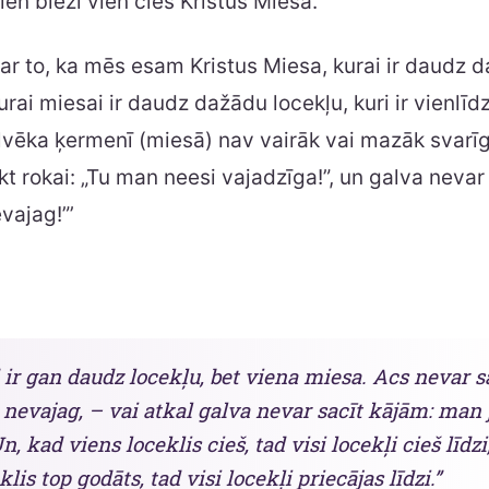
ien bieži vien cieš Kristus Miesa.
ar to, ka mēs esam Kristus Miesa, kurai ir daudz 
rai miesai ir daudz dažādu locekļu, kuri ir vienlīdz
vēka ķermenī (miesā) nav vairāk vai mazāk svarīg
kt rokai: „Tu man neesi vajadzīga!”, un galva nevar t
vajag!”’
 ir gan daudz locekļu, bet viena miesa. Acs nevar sa
nevajag, – vai atkal galva nevar sacīt kājām: man 
, kad viens loceklis cieš, tad visi locekļi cieš līdzi
lis top godāts, tad visi locekļi priecājas līdzi.”