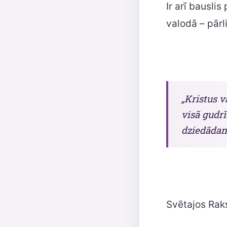
Ir arī bauslis 
valodā – pār
„Kristus v
visā gudr
dziedādami
Svētajos Rakst