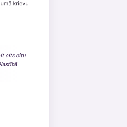
jumā krievu
t cits citu
lastībā