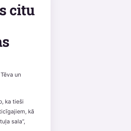
s citu
ms
a Tēva un
 ka tieši
ticīgajiem, kā
uļa sala”,