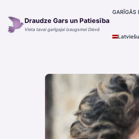
Skip
to
GARĪGĀS 
Draudze Gars un Patiesība
content
Vieta tavai garīgajai izaugsmei Dievā
Latvieš