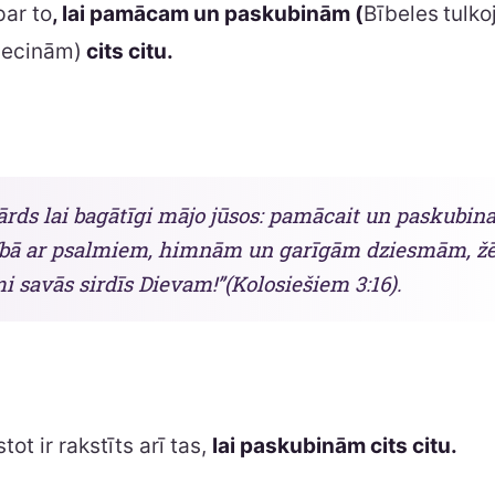
par to
, lai pamācam un paskubinām (
Bībeles
tulko
liecinām)
cits citu.
ārds lai bagātīgi mājo jūsos: pamācait un paskubinai
ībā ar psalmiem, himnām un garīgām dziesmām, žē
 savās sirdīs Dievam!”(Kolosiešiem 3:16).
ot ir rakstīts arī tas,
lai paskubinām cits citu.