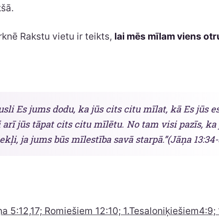
kšā.
knē Rakstu vietu ir teikts,
lai mēs mīlam viens otr
sli Es jums dodu, ka jūs cits citu mīlat, kā Es jūs 
i arī jūs tāpat cits citu mīlētu. No tam visi pazīs, ka
ļi, ja jums būs mīlestība savā starpā.”(Jāņa 13:34-
āņa 5:12,17; Romiešiem 12:10; 1.Tesaloniķiešiem4:9;