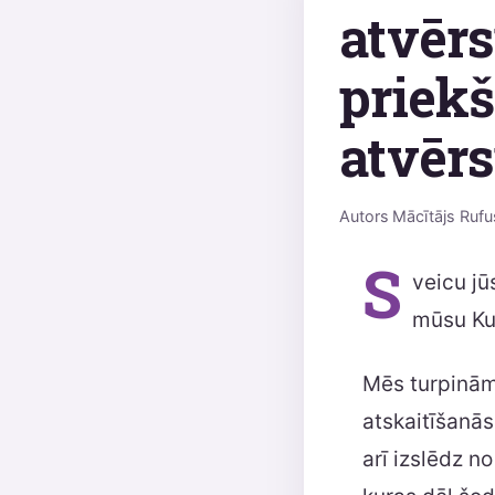
atvērs
priekšā
atvērs
Autors
Mācītājs Rufu
S
veicu jū
mūsu Ku
Mēs turpinām 
atskaitīšanās
arī izslēdz n