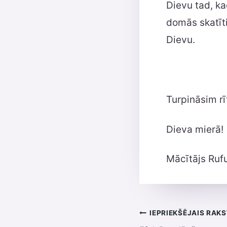
Dievu tad, ka
domās skatīti
Dievu.
Turpināsim rī
Dieva mierā!
Mācītājs Ruf
Ziņu
IEPRIEKŠĒJAIS RAK