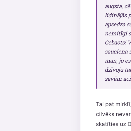
augsta, cē
lidinājās 
apsedza sa
nemitīgi s
Cebaots! V
sauciena 
man, jo e
dzīvoju ta
savām acī
Tai pat mirkl
cilvēks nevar
skatīties uz 