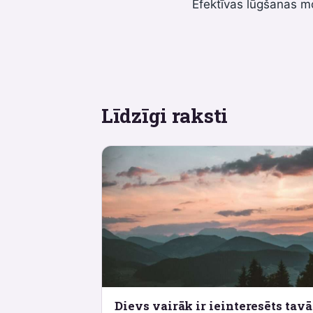
Efektīvas lūgšanas m
izvēlne
Līdzīgi raksti
Dievs vairāk ir ieinteresēts tavā