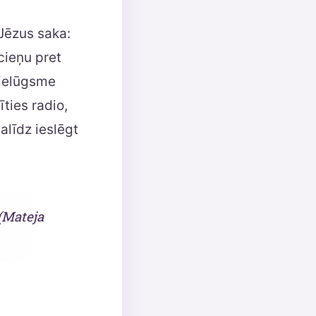
 Jēzus saka:
cieņu pret
Pielūgsme
īties radio,
alīdz ieslēgt
(Mateja