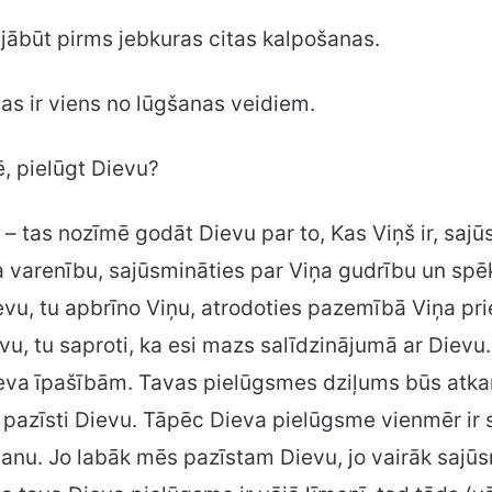
 jābūt pirms jebkuras citas kalpošanas.
as ir viens no lūgšanas veidiem.
, pielūgt Dievu?
 – tas nozīmē godāt Dievu par to, Kas Viņš ir, sajū
 varenību, sajūsmināties par Viņa gudrību un spē
evu, tu apbrīno Viņu, atrodoties pazemībā Viņa pri
vu, tu saproti, ka esi mazs salīdzinājumā ar Dievu.
ieva īpašībām. Tavas pielūgsmes dziļums būs atkar
pazīsti Dievu. Tāpēc Dieva pielūgsme vienmēr ir s
šanu. Jo labāk mēs pazīstam Dievu, jo vairāk sajū