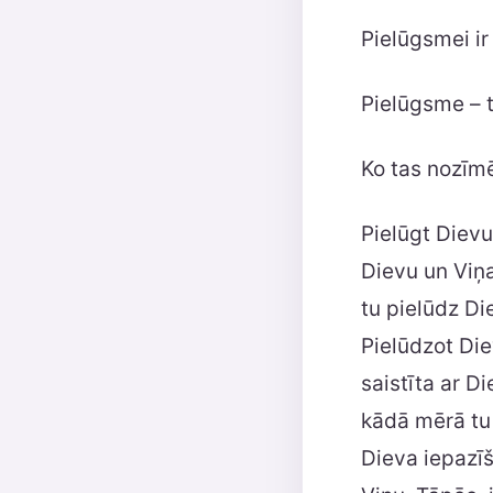
Pielūgsmei ir
Pielūgsme – t
Ko tas nozīmē
Pielūgt Dievu
Dievu un Viņa
tu pielūdz Di
Pielūdzot Die
saistīta ar D
kādā mērā tu 
Dieva iepazī