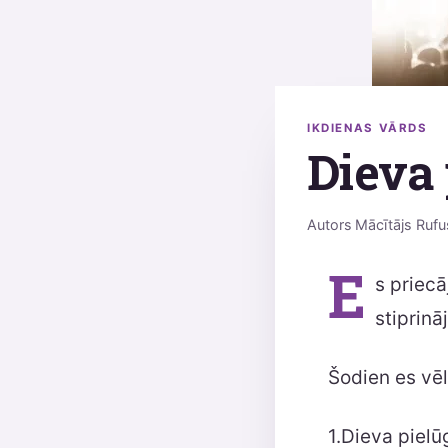
IKDIENAS VĀRDS
Dieva
Autors
Mācītājs Rufu
E
s priecā
stiprinā
Šodien es vē
1.Dieva piel