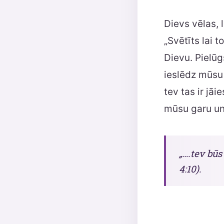
Dievs vēlas, 
„Svētīts lai 
Dievu. Pielū
ieslēdz mūsu 
tev tas ir jā
mūsu garu un 
„….tev būs
4:10).