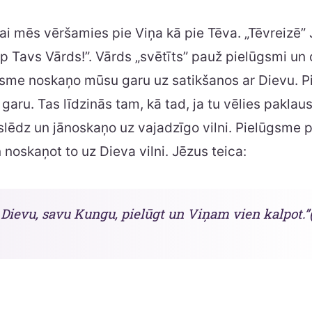
lai mēs vēršamies pie Viņa kā pie Tēva. „Tēvreizē”
top Tavs Vārds!”. Vārds „svētīts” pauž pielūgsmi un 
gsme noskaņo mūsu garu uz satikšanos ar Dievu. 
garu. Tas līdzinās tam, kā tad, ja tu vēlies paklaus
ieslēdz un jānoskaņo uz vajadzīgo vilni. Pielūgsme p
noskaņot to uz Dieva vilni. Jēzus teica:
 Dievu, savu Kungu, pielūgt un Viņam vien kalpot.”