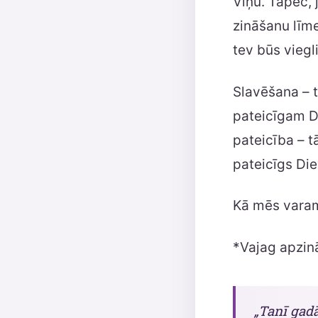
Viņu. Tāpēc, j
zināšanu līme
tev būs viegli
Slavēšana – t
pateicīgam Di
pateicība – t
pateicīgs Di
Kā mēs varam
*Vajag apzin
„Tanī gad