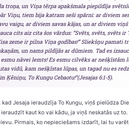
la troņa, un Viņa tērpa apakšmala piepildīja svētnīc
pār Viņu, tiem bija katram seši spārni: ar diviem se
vu vaigu, ar diviem savas kājas, un ar diviem viņš l
auca cits aiz cita šos vārdus: “Svēts, svēts, svēts i
isa zeme ir pilna Viņa godības!” Sliekšņu pamati tr
skaņām, un nams pildījās ar dūmiem. Tad es izsauc
s esmu nāvei lemts! Es esmu cilvēks ar nešķīstām 
utas vidū, kam nešķīstas lūpas, un tagad nu es redz
m Ķēniņu, To Kungu Cebaotu!”(Jesajas 6:1-5).
ī, kad Jesaja ieraudzīja To Kungu, viņš pielūdza Di
 ieraudzīt kaut ko vai kādu, ja viņš neskatās uz to
Dievu. Pirmais, ko nepieciešams izdarīt, lai tu varē