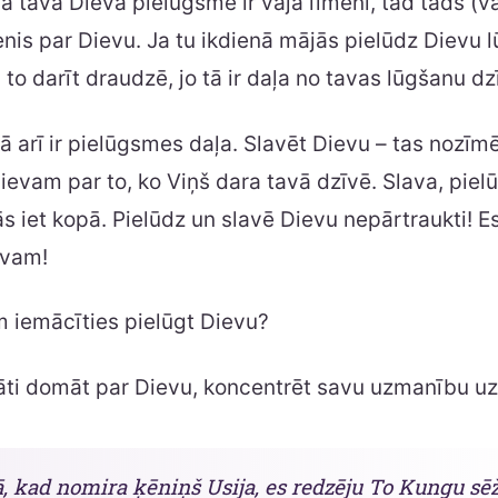
a tava Dieva pielūgsme ir vājā līmenī, tad tāds (vāj
nis par Dievu. Ja tu ikdienā mājās pielūdz Dievu 
 to darīt draudzē, jo tā ir daļa no tavas lūgšanu dz
ā arī ir pielūgsmes daļa. Slavēt Dievu – tas nozīm
evam par to, ko Viņš dara tavā dzīvē. Slava, pie
ās iet kopā. Pielūdz un slavē Dievu nepārtraukti! Es
evam!
 iemācīties pielūgt Dievu?
āti domāt par Dievu, koncentrēt savu uzmanību uz
ā, kad nomira ķēniņš Usija, es redzēju To Kungu sē