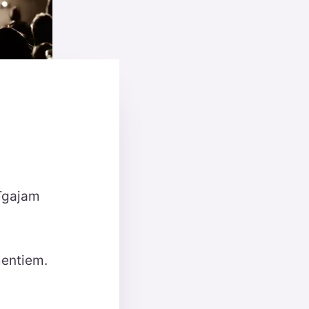
rīgajam
mentiem.