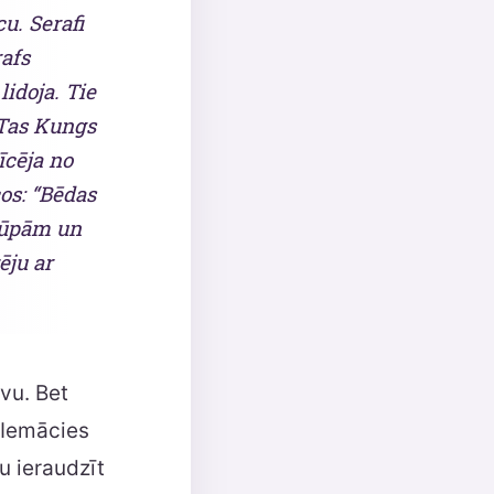
u. Serafi
rafs
idoja. Tie
r Tas Kungs
īcēja no
os: “Bēdas
lūpām un
ēju ar
evu. Bet
. Iemācies
tu ieraudzīt