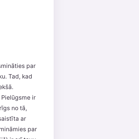
smināties par
ku. Tad, kad
ekšā.
 Pielūgsme ir
īgs no tā,
aistīta ar
smināmies par