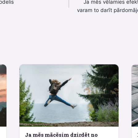
odelis
Ja mēs vēlamies efekt
varam to darīt pārdomāj
Ja mēs mācēsim dzirdēt no