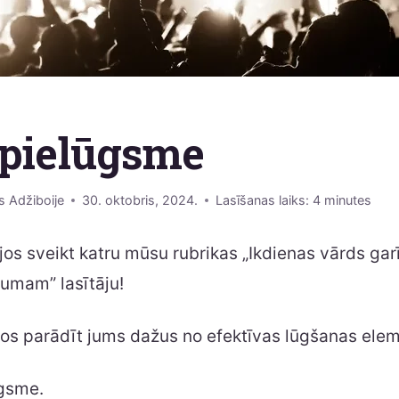
 pielūgsme
s Adžiboije
30. oktobris, 2024.
Lasīšanas laiks:
4
minutes
jos sveikt katru mūsu rubrikas „Ikdienas vārds ga
jumam” lasītāju!
los parādīt jums dažus no efektīvas lūgšanas ele
ūgsme.