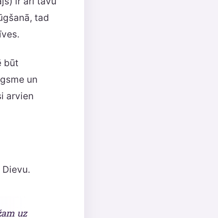
š) ir arī tavu
lūgšanā, tad
īves.
ē būt
lūgsme un
i arvien
 Dievu.
žam uz