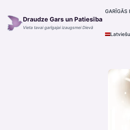
Skip
to
GARĪGĀS 
Draudze Gars un Patiesība
content
Vieta tavai garīgajai izaugsmei Dievā
Latvieš