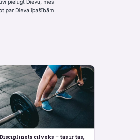
īvi pielūgt Dievu, mēs
ot par Dieva īpašībām
Disciplinēts cilvēks – tas ir tas,