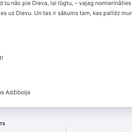
d tu nāc pie Dieva, lai lūgtu, – vajag nomierinātie
es uz Dievu. Un tas ir sākums tam, kas palīdz mu
t!
us Adžiboije
STS