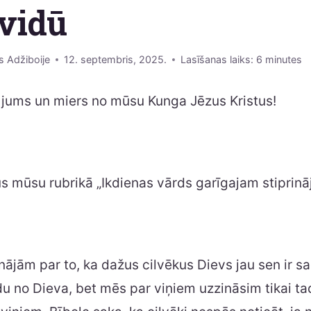
vidū
s Adžiboije
12. septembris, 2025.
Lasīšanas laiks:
6
minutes
 jums un miers no mūsu Kunga Jēzus Kristus!
ūs mūsu rubrikā „Ikdienas vārds garīgajam stiprin
ājām par to, ka dažus cilvēkus Dievs jau sen ir sa
u no Dieva, bet mēs par viņiem uzzināsim tikai ta