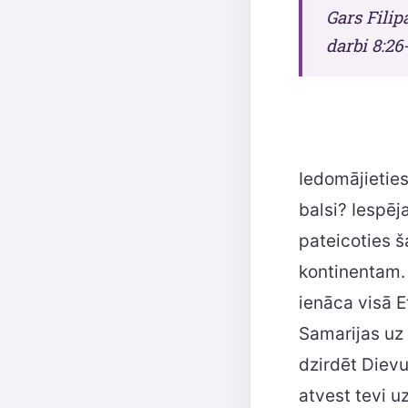
Gars Filip
darbi 8:26-
Iedomājieties,
balsi? Iespēj
pateicoties š
kontinentam. 
ienāca visā E
Samarijas uz t
dzirdēt Dievu
atvest tevi u