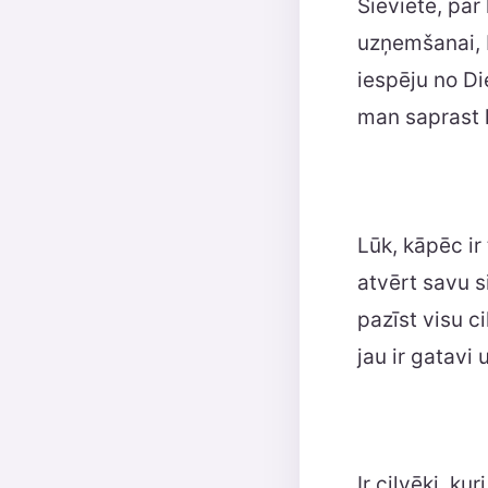
Sieviete, par 
uzņemšanai, b
iespēju no Di
man saprast k
Lūk, kāpēc ir 
atvērt savu s
pazīst visu ci
jau ir gatavi 
Ir cilvēki, ku