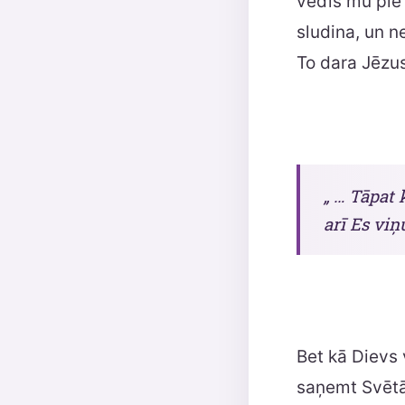
vedīs mū pie 
sludina, un n
To dara Jēzu
„ … Tāpat 
arī Es viņ
Bet kā Dievs 
saņemt Svētā