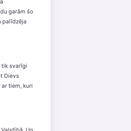
ja
aidu garām šo
 palīdzēja
 tik svarīgi
et Dievs
 ar tiem, kuri
a Valstībā. Un