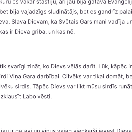
kuru es vakar stāstīju, arī jau bija gatava Evaņģēli
et bija vajadzīgs sludinātājs, bet es gandrīz pal
eva. Slava Dievam, ka Svētais Gars mani vadīja un
as ir Dieva griba, un kas nē.
tik svarīgi zināt, ko Dievs vēlās darīt. Lūk, kāpēc ir
irdi Viņa Gara darbībai. Cilvēks var tikai domāt, b
lvēku sirdis. Tāpēc Dievs var likt mūsu sirdīs runāt
uzklausīt Labo vēsti.
ri jau ir gatavi un viņus vajag vienkārši ievest Diev