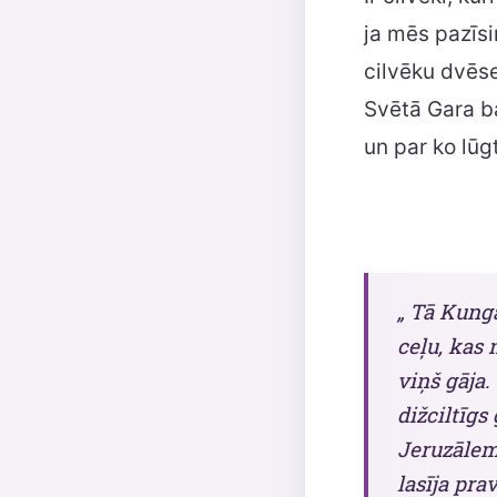
ja mēs pazīsi
cilvēku dvēse
Svētā Gara ba
un par ko lūgt
„ Tā Kunga
ceļu, kas 
viņš gāja.
dižciltīgs
Jeruzālemi
lasīja prav