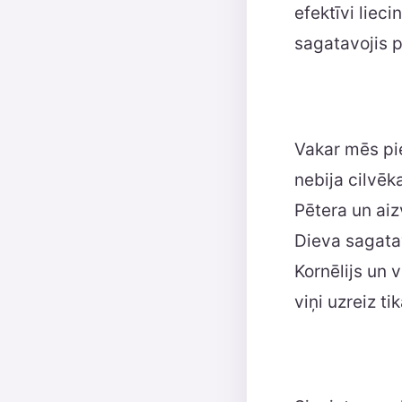
efektīvi liec
sagatavojis pļ
Vakar mēs pie
nebija cilvēk
Pētera un aiz
Dieva sagatav
Kornēlijs un 
viņi uzreiz ti