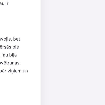
au ir
vojis, bet
vērsās pie
 jau bija
svētrunas,
 pār viņiem un