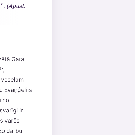
” . (Apust.
Svētā Gara
r,
u veselam
ru Evaņģēlijs
u no
svarīgi ir
rs varēs
ozo darbu