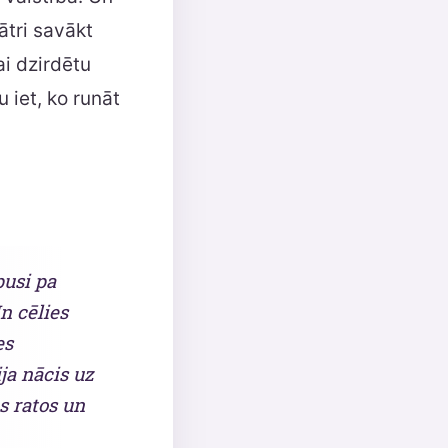
ātri savākt
ai dzirdētu
 iet, ko runāt
pusi pa
n cēlies
es
ja nācis uz
s ratos un