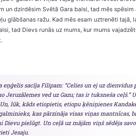
m un dzirdēsim Svētā Gara balsi, tad mēs spēsim 
ļu glābšanas ražu. Kad mēs esam uztrenēti tajā, l
lsi, tad Dievs runās uz mums, kur mums vajadzētu
.
 eņģelis sacīja Filipam: “Celies un ej uz dienvidus 
no Jeruzālemes ved uz Gazu; tas ir tuksneša ceļš.” U
 Un, lūk, kāds etiopietis, etiopu ķēniņienes Kandak
 galminieks, kas pārzināja visas viņas mantnīcas, bi
 Dievu pielūgt. Un ceļā uz mājām viņš sēdēja savo
ieti Jesaju.