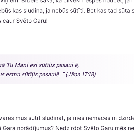
viņiem. Bībele saka, ka cilvēki nespēs noticēt, ja
ebūs kas sludina, ja nebūs sūtīti. Bet kas tad sūta 
s caur Svēto Garu!
kā Tu Mani esi sūtījis pasaul ē,
us esmu sūtījis pasaulē. ” (Jāņa 17:18).
varēs mūs sūtīt sludināt, ja mēs nemācēsim dzird
 Gara norādījumus? Nedzirdot Svēto Garu mēs n