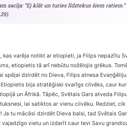
am sacīja: “Ej klāt un turies līdztekus šiem ratiem.” 
29).
 kas varēja notikt ar etiopieti, ja Filips nepazītu 
ams, etiopietis tā arī nebūtu nožēlojis grēkus. Tomē
ai spējai dzirdēt no Dieva, Filips atnesa Evaņģēlij
Etiopietis bija stratēģiski svarīgs cilvēks, caur ku
tiopijā un Āfrikā. Tāpēc, Svētais Gars atveda Filip
uksnesi, lai satiktos ar vienu cilvēku. Redziet, cik 
! Ja tu mācēsi dzirdēt Dieva balsi, tad Svētais Ga
z vajadzīgo vietu un izdarīt caur tevi Savu grandi