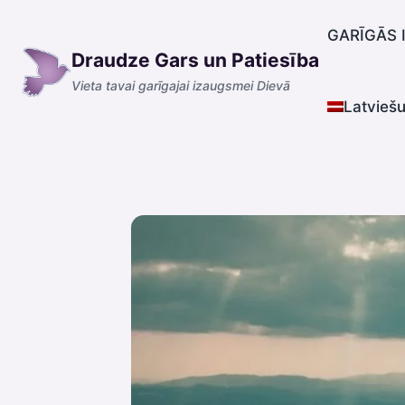
Skip
to
GARĪGĀS 
Draudze Gars un Patiesība
content
Vieta tavai garīgajai izaugsmei Dievā
Latvieš