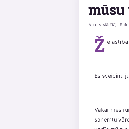
mūsu 
Autors
Mācītājs Rufu
Ž
ēlastība
Es sveicinu j
Vakar mēs run
saņemtu vārd