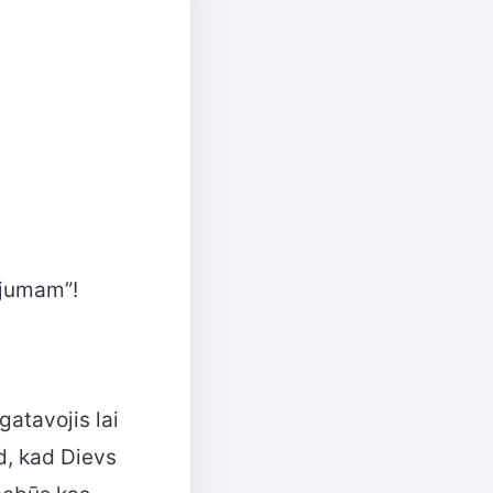
ājumam”!
gatavojis lai
d, kad Dievs