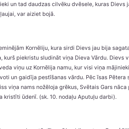
inieki un tad daudzas cilvēku dvēsele, kuras Dievs j
aujai, var aiziet bojā.
minējām Kornēliju, kura sirdi Dievs jau bija sagata
a, kurš piekristu sludināt viņa Dieva Vārdu. Dievs 
veda viņu uz Kornēlija namu, kur visi viņa mājinieki
oti un gaidīja pestīšanas vārdu. Pēc īsas Pētera 
viss viņa nams nožēloja grēkus, Svētais Gars nāca
ka kristīti ūdenī. (sk. 10. nodaļu Aputuļu darbi).