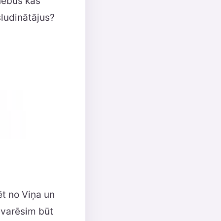
 nebūs kas
sludinātājus?
ēt no Viņa un
evarēsim būt