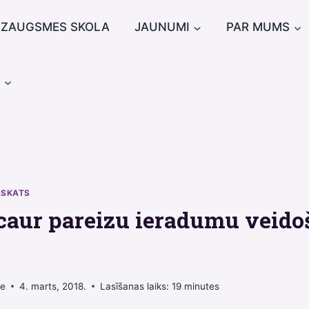
IZAUGSMES SKOLA
JAUNUMI
PAR MUMS
u
RSKATS
caur pareizu ieradumu veido
ne
4. marts, 2018.
Lasīšanas laiks:
19
minutes