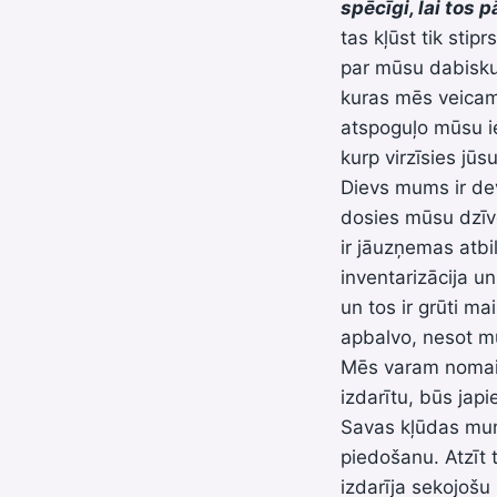
spēcīgi, lai tos 
tas kļūst tik stip
par mūsu dabisku 
kuras mēs veicam 
atspoguļo mūsu ie
kurp virzīsies jūs
Dievs mums ir devi
dosies mūsu dzīv
ir jāuzņemas atbil
inventarizācija un
un tos ir grūti ma
apbalvo, nesot m
Mēs varam nomainī
izdarītu, būs jap
Savas kļūdas mums 
piedošanu. Atzīt 
izdarīja sekojoš