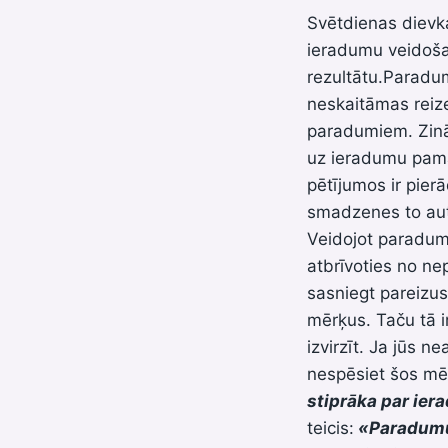
Svētdienas dievk
ieradumu veidošan
rezultātu.Paradum
neskaitāmas reizes
paradumiem. Zināt
uz ieradumu pama
pētījumos ir pierā
smadzenes to aut
Veidojot paradumu
atbrīvoties no n
sasniegt pareizus
mērķus. Taču tā ir
izvirzīt. Ja jūs n
nespēsiet šos mēr
stiprāka par ie
teicis:
«
Paradumu 