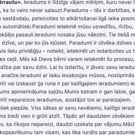
pārrautu
».
Ieradums ir līdzīgs vājam mērķim, kuru nevar īp
rs, ka to vairs nevar salauzt.Paradums – tās ir darbības,
sastāvdaļu, pateicoties to atkārtošanai ilgā laika posm
automātiski.Paradumi ietekmē mūsu uzvedību, rīcību, re
kšējo pasauli.Ieradumi nosaka jūsu nākotni. Tie tiešā 
u dzīve, un par ko jūs kļūsiet. Paradumi ir cilvēka dzīves 
s lielu privilēģiju – noteikt, ietekmēt un iedarboties uz 
es ceļš. Mēs kā Dieva bērni varam ietekmēt šo procesu
dība par savu dzīvi. Lai to izdarītu, ir jāveic savu ierad
 analīze.Ieradumi ar laiku iesakņojas mūsos, nostiprinās u
inīt vai izskaust (ja runa ir par kaitīgajiem ieradumiem)
ums apmierinājuma sajūtu.Mums katram ir gan labie, gan 
t nepareizos ieradumus, aizstājot tos ar pareizajiem. B
ieliek piepūle. Viss sākas ar savu nevēlamo, kaitīgo iera
bieži vien ir grūti atzīt. Tāpēc arī daudziem cilvēkiem i
to, ka rīkojos nepareizi, daudzi uzskata par vājumu.Mācī
u kopsavilkumu tam visam, kas tika runāts par paradumi