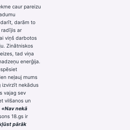
ekme caur pareizu
eradumu
 darīt, darām to
radījis ar
ai viņš darbotos
u. Zinātniskos
reizes, tad viņa
madzeņu enerģija.
espēsiet
vien neļauj mums
 izvirzīt nekādus
os vajag sev
et vilšanos un
:
«
Nav nekā
ons 18.gs ir
 kļūst pārāk