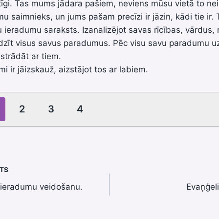
itīgi. Tas mums jādara pašiem, neviens mūsu vietā to nei
 saimnieks, un jums pašam precīzi ir jāzin, kādi tie ir. 
 ieradumu saraksts. Izanalizējot savas rīcības, vārdus, r
udzīt visus savus paradumus. Pēc visu savu paradumu uz
 strādāt ar tiem.
mi ir jāizskauž, aizstājot tos ar labiem.
2
3
4
STS
 ieradumu veidošanu.
Evaņģeli