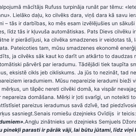
alpojumā mācītājs Rufuss turpināja runāt par tēmu: «Iet
u». Lielāko daļu, ko cilvēks dara, viņš dara kā savu i
i – tās ir darbības, ko mēs esam izvēlējušies un sākuši
, līdz tās ir kļuvuša automātiskas. Pats Dievs cilvēku ir 
ne ir pierādījusi, ka cilvēka smadzenes ir veidotas tā, l
ta. Pateicoties tam, mūsu smadzenes ekonomē enerģij
dīts, ja cilvēks sāk kaut ko darīt un atkārto to daudzas 
omātiski pārvērš par ieradumu. Tādējādi tiek taupīta s
s, eksistē cikls jeb cikliskums. Ja jūs to nezināt, tad n
epareiziem ieradumiem. Mūsu nepareizie ieradumi bieži 
 mērķus, un tāpēc nereti cilvēki domā, ka vispār nevajag
 nepareiza domāšana. Mērķi ir ļoti svarīgi, un noteikti t
eattīstīsiet pareizus ieradumus savā dzīvē, tad piedzīvosi
ķus sasniegt.Senais romiešu dzejnieks Ovīdijs ir teicis
radumiem
».
Angļu zinātnieks un dzejnieks Semjuels Džons
pinekļi parasti ir pārāk vāji, lai būtu jūtami, līdz viņi