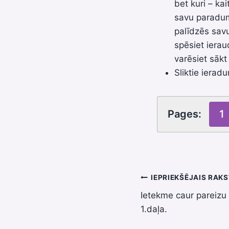
bet kuri – ka
savu paradumu
palīdzēs savu
spēsiet iera
varēsiet sākt
Sliktie ieradu
Pages:
1
Ziņu
IEPRIEKŠĒJAIS RAK
Ietekme caur pareizu
izvēlne
1.daļa.