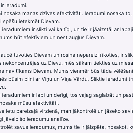
ir ieradumi.
 nosaka manas dzīves efektivitāti. Ieradumi nosaka to,
ai spēšu ietekmēt Dievam.
eradumiem ir slikti vai kaitīgi, un tie ir jāaizstāj ar la
ē mums būt efektīviem un nest augļus Dievam.
aucē tuvoties Dievam un rosina nepareizi rīkoties, ir sli
ds nekoncentrējas uz Dievu, mēs sākam tiekties uz mies
kas nav tīkams Dievam. Mums vienmēr būs tāda vēlēšanās
mēs būsim pilni ar Viņu un Viņa Vārdu. Sliktie ieradumi t
vu.
ieradumiem ir labi un derīgi, tos vajag saglabāt un pastā
nosaka mūsu efektivitāti.
e ietu pareizajā virzienā, man jākontrolē un jāseko sa
i jāveic šo ieradumu analīze.
trolēt savus ieradumus, mums tie ir jāizpēta, nosakot, kur