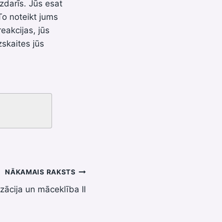
zdarīs. Jūs esat
To noteikt jums
eakcijas, jūs
skaites jūs
NĀKAMAIS RAKSTS
zācija un māceklība II