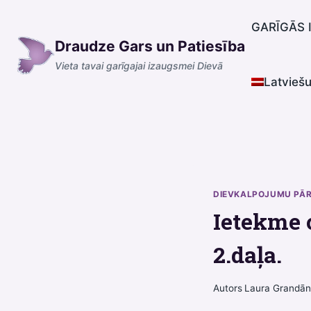
Skip
to
GARĪGĀS 
Draudze Gars un Patiesība
content
Vieta tavai garīgajai izaugsmei Dievā
Latvieš
DIEVKALPOJUMU PĀ
Ietekme 
2.daļa.
Autors
Laura Grandā