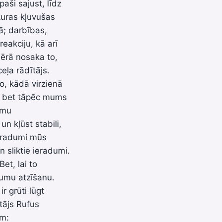
aši sajust, līdz
 kuras kļuvušas
ā; darbības,
akciju, kā arī
mērā nosaka to,
ceļa rādītājs.
to, kādā virzienā
, bet tāpēc mums
umu
n kļūst stabili,
.Ieradumi mūs
sliktie ieradumi.
et, lai to
dumu atzīšanu.
r grūti lūgt
tājs Rufus
em: