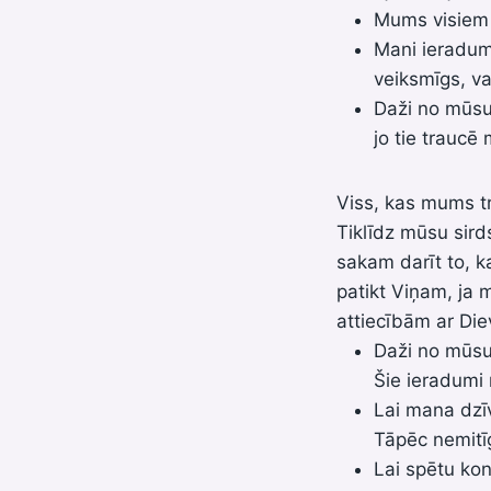
Mums visiem 
Mani ieradumi
veiksmīgs, v
Daži no mūsu i
jo tie trauc
Viss, kas mums tr
Tiklīdz mūsu sir
sakam darīt to, 
patikt Viņam, ja 
attiecībām ar Die
Daži no mūsu 
Šie ieradumi 
Lai mana dzīv
Tāpēc nemitīg
Lai spētu kon