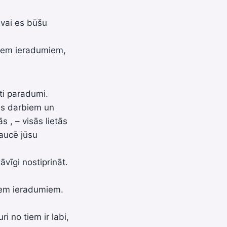
 vai es būšu
bajiem ieradumiem,
kti paradumi.
as darbiem un
 , – visās lietās
raucē jūsu
vīgi nostiprināt.
viem ieradumiem.
i no tiem ir labi,