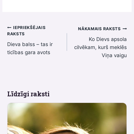
Ziņu
IEPRIEKŠĒJAIS
NĀKAMAIS RAKSTS
RAKSTS
Ko Dievs apsola
izvēlne
Dieva balss – tas ir
cilvēkam, kurš meklēs
ticības gara avots
Viņa vaigu
Līdzīgi raksti