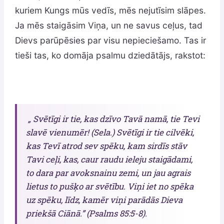
kuriem Kungs mūs vedīs, mēs nejutīsim slāpes.
Ja mēs staigāsim Viņa, un ne savus ceļus, tad
Dievs parūpēsies par visu nepieciešamo. Tas ir
tieši tas, ko domāja psalmu dziedātājs, rakstot:
„ Svētīgi ir tie, kas dzīvo Tavā namā, tie Tevi
slavē vienumēr! (Sela.) Svētīgi ir tie cilvēki,
kas Tevī atrod sev spēku, kam sirdīs stāv
Tavi ceļi, kas, caur raudu ieleju staigādami,
to dara par avoksnainu zemi, un jau agrais
lietus to pušķo ar svētību. Viņi iet no spēka
uz spēku, līdz, kamēr viņi parādās Dieva
priekšā Ciānā.” (Psalms 85:5-8).