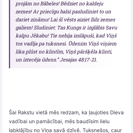
projām no Bābeles! Bēdziet no kaldeju
zemes! Ar priecīgu balsi pasludiniet to un
dariet zināmu! Lai šī vēsts aiziet līdz zemes
galiem! Sludiniet: Tas Kungs ir izglābis Savu
kalpu Jēkabu! Tie nebija izslāpuši, kad Viņš
tos vadīja pa tuksnesi. Ūdenim Viņš viņiem
lika plūst no klintīm, Viņš pāršķēla klinti,
un iztecēja ūdens.” Jesajas 48:17-21.
Šai Rakstu vietā mēs redzam, ka ļaujoties Dieva
vadībai un pamācībai, mēs baudīsim lielu
labklājību no Viņa savā dzīvē. Tuksnešos, caur