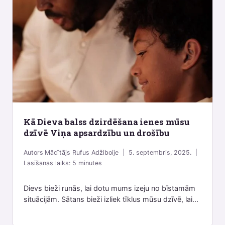
Kā Dieva balss dzirdēšana ienes mūsu
dzīvē Viņa apsardzību un drošību
Autors
Mācītājs Rufus Adžiboije
5. septembris, 2025.
Lasīšanas laiks:
5
minutes
Dievs bieži runās, lai dotu mums izeju no bīstamām
situācijām. Sātans bieži izliek tīklus mūsu dzīvē, lai...