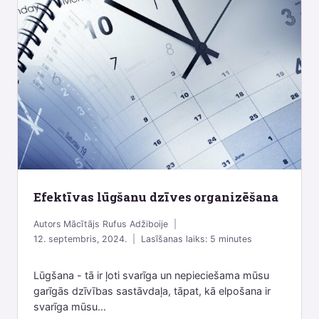
Efektīvas lūgšanu dzīves organizēšana
Autors
Mācītājs Rufus Adžiboije
12. septembris, 2024.
Lasīšanas laiks:
5
minutes
Lūgšana - tā ir ļoti svarīga un nepieciešama mūsu
garīgās dzīvības sastāvdaļa, tāpat, kā elpošana ir
svarīga mūsu...