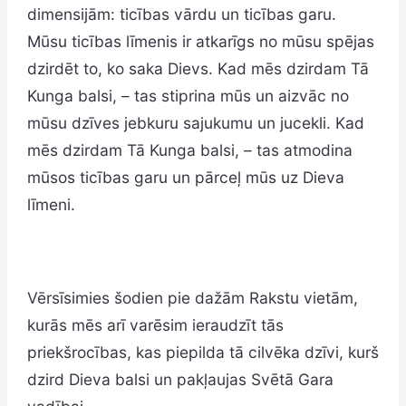
dimensijām: ticības vārdu un ticības garu.
Mūsu ticības līmenis ir atkarīgs no mūsu spējas
dzirdēt to, ko saka Dievs. Kad mēs dzirdam Tā
Kunga balsi, – tas stiprina mūs un aizvāc no
mūsu dzīves jebkuru sajukumu un jucekli. Kad
mēs dzirdam Tā Kunga balsi, – tas atmodina
mūsos ticības garu un pārceļ mūs uz Dieva
līmeni.
Vērsīsimies šodien pie dažām Rakstu vietām,
kurās mēs arī varēsim ieraudzīt tās
priekšrocības, kas piepilda tā cilvēka dzīvi, kurš
dzird Dieva balsi un pakļaujas Svētā Gara