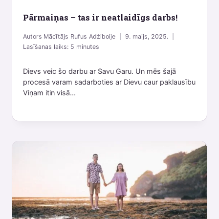
Pārmaiņas – tas ir neatlaidīgs darbs!
Autors
Mācītājs Rufus Adžiboije
9. maijs, 2025.
Lasīšanas laiks:
5
minutes
Dievs veic šo darbu ar Savu Garu. Un mēs šajā
procesā varam sadarboties ar Dievu caur paklausību
Viņam itin visā...