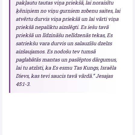
pakļautu tautas viņa priekšā, lai noraisītu
ķēniņiem no viņu gurniem zobenu saites, lai
atvērtu durvis viņa priekšā un lai vārti viņa
priekšā nepaliktu aizslēgti. Es iešu tavā
priekšā un līdzināšu nelīdzenās tekas, Es
satriekšu vara durvis un salauzīšu dzelzs
aizšaujamos. Es nodošu tev tumsā
paglabātās mantas un paslēptos dārgumus,
lai tu atzīsti, ka Es esmu Tas Kungs, Israēla
Dievs, kas tevi saucis tavā vārdā.” Jesajas
45:1-3.