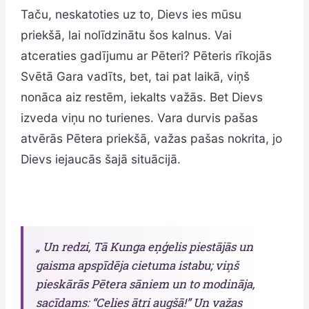
Taču, neskatoties uz to, Dievs ies mūsu
priekšā, lai nolīdzinātu šos kalnus. Vai
atceraties gadījumu ar Pēteri? Pēteris rīkojās
Svētā Gara vadīts, bet, tai pat laikā, viņš
nonāca aiz restēm, iekalts važās. Bet Dievs
izveda viņu no turienes. Vara durvis pašas
atvērās Pētera priekšā, važas pašas nokrita, jo
Dievs iejaucās šajā situācijā.
„ Un redzi, Tā Kunga eņģelis piestājās un
gaisma apspīdēja cietuma istabu; viņš
pieskārās Pētera sāniem un to modināja,
sacīdams: “Celies ātri augšā!” Un važas