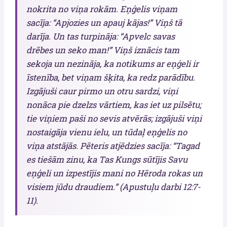
nokrita no viņa rokām. Eņģelis viņam
sacīja: “Apjozies un apauj kājas!” Viņš tā
darīja. Un tas turpināja: “Apvelc savas
drēbes un seko man!” Viņš iznācis tam
sekoja un nezināja, ka notikums ar eņģeli ir
īstenība, bet viņam šķita, ka redz parādību.
Izgājuši caur pirmo un otru sardzi, viņi
nonāca pie dzelzs vārtiem, kas iet uz pilsētu;
tie viņiem paši no sevis atvērās; izgājuši viņi
nostaigāja vienu ielu, un tūdaļ eņģelis no
viņa atstājās. Pēteris atjēdzies sacīja: “Tagad
es tiešām zinu, ka Tas Kungs sūtījis Savu
eņģeli un izpestījis mani no Hēroda rokas un
visiem jūdu draudiem.” (Apustuļu darbi 12:7-
11).