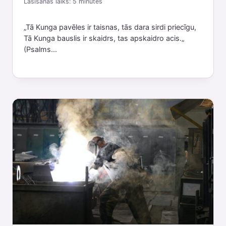
Lasīšanas laiks:
5
minutes
„Tā Kunga pavēles ir taisnas, tās dara sirdi priecīgu,
Tā Kunga bauslis ir skaidrs, tas apskaidro acis.„
(Psalms...