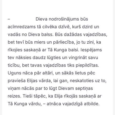
– Dieva nodrošinājums būs
acīmredzams tā cilvēka dzīvē, kurš dzird un
vadās no Dieva balss. Būs dažādas vajadzības,
bet tevī būs miers un pārliecība, jo tu zini, ka
rīkojies saskaņā ar Tā Kunga balsi. Iespējams
tev nāksies daudz lūgties un vingrināt savu
ticību, bet tavas vajadzības tiks piepildītas.
Uguns nāca pār altāri, un sākās lietus pēc
pravieša Elijas vārda, lai gan, neskatoties uz to,
viņam nācās par to lūgt Dievam septiņas
reizes. Tieši tāpēc, ka Elija rīkojās saskaņā ar
Tā Kunga vārdu, – atnāca vajadzīgā atbilde.