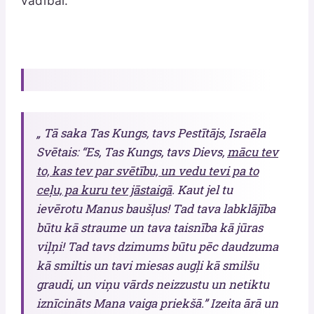
vadībai.
„ Tā saka Tas Kungs, tavs Pestītājs, Israēla
Svētais: “Es, Tas Kungs, tavs Dievs,
mācu tev
to, kas tev par svētību, un vedu tevi pa to
ceļu, pa kuru tev jāstaigā
. Kaut jel tu
ievērotu Manus baušļus! Tad tava labklājība
būtu kā straume un tava taisnība kā jūras
viļņi! Tad tavs dzimums būtu pēc daudzuma
kā smiltis un tavi miesas augļi kā smilšu
graudi, un viņu vārds neizzustu un netiktu
iznīcināts Mana vaiga priekšā.” Izeita ārā un