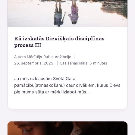
Kā izskatās Dievišķais disciplīnas
process III
Autors
Mācītājs Rufus Adžiboije
26. septembris, 2025.
Lasīšanas laiks:
5
minutes
Ja mēs uzklausām Svētā Gara
pamācību(atmaskošanu) caur cilvēkiem, kurus Dievs
pie mums sūta ar mērķi izlabot mūs...