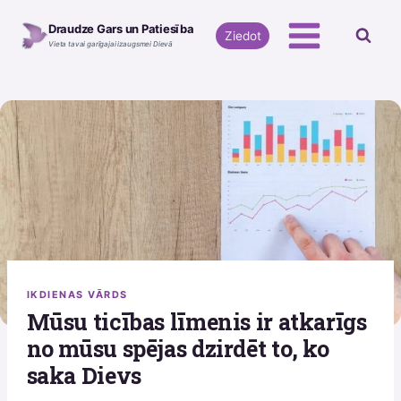
Skip
Draudze Gars un Patiesība
to
Ziedot
Vieta tavai garīgajai izaugsmei Dievā
content
IKDIENAS VĀRDS
Mūsu ticības līmenis ir atkarīgs
no mūsu spējas dzirdēt to, ko
saka Dievs