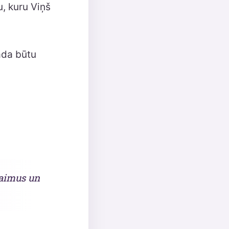
, kuru Viņš
āda būtu
zaimus un