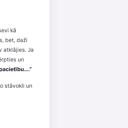
sevi kā
, bet, daži
 atklājies. Ja
ērpties un
 pacietību….”
o stāvokli un