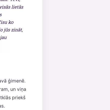
visās lietās
s
Visu ko
 jūs zināt,
jau
tavā ģimenē.
īram, un viņa
atklās priekš
as.