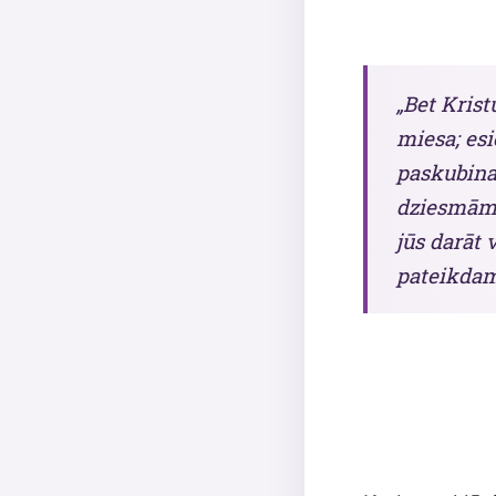
„Bet Krist
miesa; esi
paskubina
dziesmām,
jūs darāt 
pateikdam