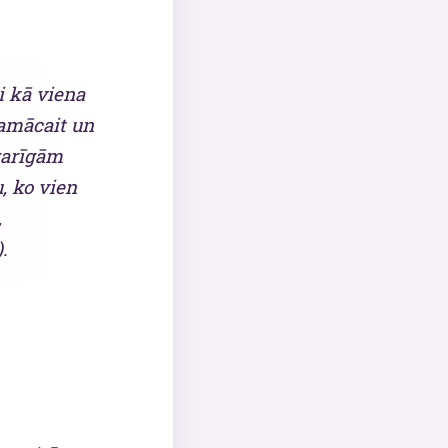
ti kā viena
pamācait un
garīgām
, ko vien
,
.