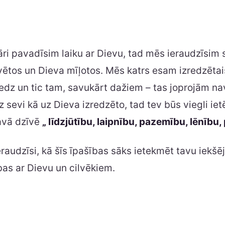
ri pavadīsim laiku ar Dievu, tad mēs ieraudzīsim 
vētos un Dieva mīļotos. Mēs katrs esam izredzētais
dz un tic tam, savukārt dažiem – tas joprojām nav
uz sevi kā uz Dieva izredzēto, tad tev būs viegli iet
avā dzīvē
„ līdzjūtību, laipnību, pazemību, lēnību,
eraudzīsi, kā šīs īpašības sāks ietekmēt tavu iekšēj
bas ar Dievu un cilvēkiem.