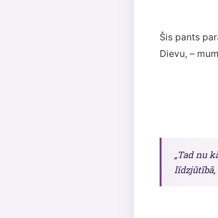
Šis pants pa
Dievu, – mums
„Tad nu kā
līdzjūtībā