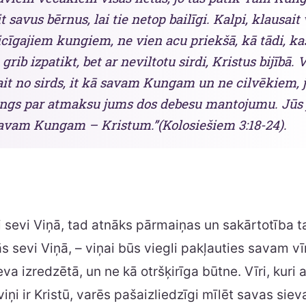
 savus bērnus, lai tie netop bailīgi. Kalpi, klausait 
cīgajiem kungiem, ne vien acu priekšā, kā tādi, ka
grib izpatikt, bet ar neviltotu sirdi, Kristus bijībā. 
ait no sirds, it kā savam Kungam un ne cilvēkiem, jo
ngs par atmaksu jums dos debesu mantojumu. Jūs 
savam Kungam – Kristum.”(Kolosiešiem 3:18-24).
i sevi Viņā, tad atnāks pārmaiņas un sakārtotība 
ās sevi Viņā, – viņai būs viegli pakļauties savam v
eva izredzētā, un ne kā otršķirīga būtne. Vīri, kuri 
viņi ir Kristū, varēs pašaizliedzīgi mīlēt savas siev