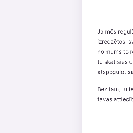
Ja mēs regulā
izredzētos, s
no mums to re
tu skatīsies 
atspoguļot s
Bez tam, tu i
tavas attiecī