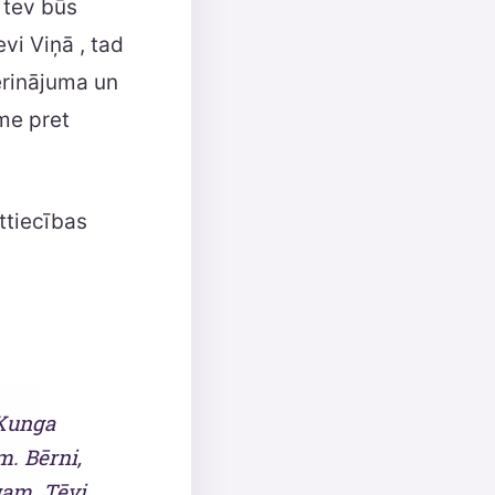
d tev būs
evi Viņā , tad
erinājuma un
sme pret
attiecības
 Kunga
m. Bērni,
gam. Tēvi,