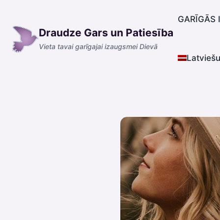
Skip
to
GARĪGĀS 
Draudze Gars un Patiesība
content
Vieta tavai garīgajai izaugsmei Dievā
Latvieš