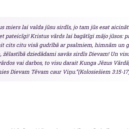
us miers lai valda jūsu sirdīs, jo tam jūs esat aicinā
et pateicīgi! Kristus vārds lai bagātīgi mājo jūsos: 
it cits citu visā gudrībā ar psalmiem, himnām un 
 žēlastībā dziedādami savās sirdīs Dievam! Un visu
vārdos vai darbos, to visu darait Kunga Jēzus Vārdā
ies Dievam Tēvam caur Viņu.”(Kolosiešiem 3:15-17)