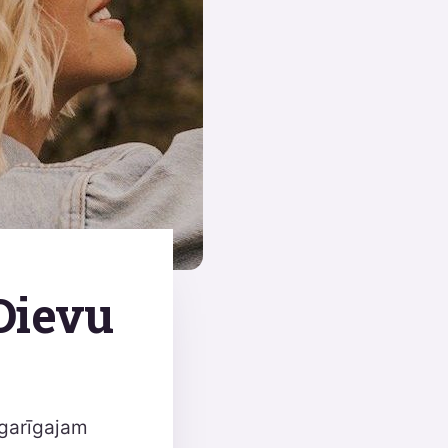
Dievu
s garīgajam