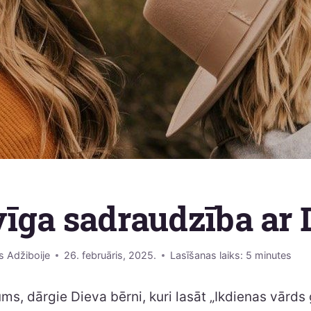
īga sadraudzība ar 
s Adžiboije
26. februāris, 2025.
Lasīšanas laiks:
5
minutes
jums, dārgie Dieva bērni, kuri lasāt „Ikdienas vārd