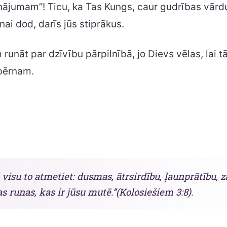
inājumam”! Ticu, ka Tas Kungs, caur gudrības vārdu
ai dod, darīs jūs stiprākus.
runāt par dzīvību pārpilnībā, jo Dievs vēlas, lai t
bērnam.
 visu to atmetiet: dusmas, ātrsirdību, ļaunprātību, 
 runas, kas ir jūsu mutē.”(Kolosiešiem 3:8).