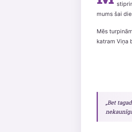
stipr
mums šai dien
Mēs turpinām 
katram Viņa 
„Bet tagad
nekaunīgas