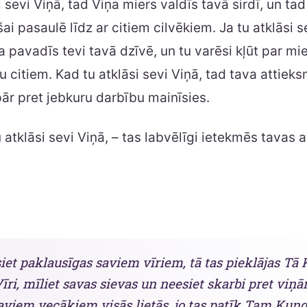
i sevi Viņā, tad Viņa miers valdīs tavā sirdī, un ta
šai pasaulē līdz ar citiem cilvēkiem. Ja tu atklāsi s
 pavadīs tevi tavā dzīvē, un tu varēsi kļūt par mi
u citiem. Kad tu atklāsi sevi Viņā, tad tava attiek
ār pret jebkuru darbību mainīsies.
u atklāsi sevi Viņā, – tas labvēlīgi ietekmēs tavas 
siet paklausīgas saviem vīriem, tā tas pieklājas Tā
īri, mīliet savas sievas un neesiet skarbi pret viņā
aviem vecākiem visās lietās, jo tas patīk Tam Kun