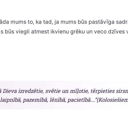
rāda mums to, ka tad, ja mums būs pastāvīga sadr
 būs viegli atmest ikvienu grēku un veco dzīves 
 Dieva izredzētie, svētie un mīļotie, tērpieties sirs
, laipnībā, pazemībā, lēnībā, pacietībā….”(Kolosiešiem