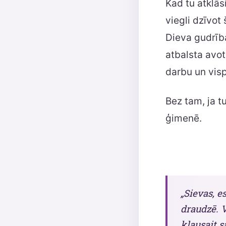
Kad tu atklās
viegli dzīvot 
Dieva gudrība
atbalsta avot
darbu un visp
Bez tam, ja t
ģimenē.
„Sievas, e
draudzē. V
klausait s