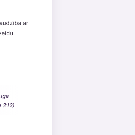
audzība ar
veidu.
nīgā
 3:12).