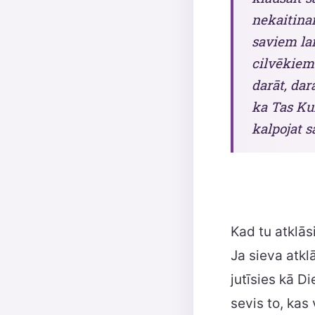
nekaitinait
saviem lai
cilvēkiem 
darāt, dar
ka Tas Ku
kalpojat 
Kad tu atklās
Ja sieva atkl
jutīsies kā Di
sevis to, kas 