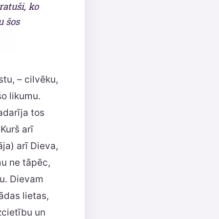
ratuši, ko
u šos
tu, – cilvēku,
šo likumu.
darīja tos
Kurš arī
āja) arī Dieva,
umu ne tāpēc,
ētu. Dievam
ādas lietas,
zcietību un