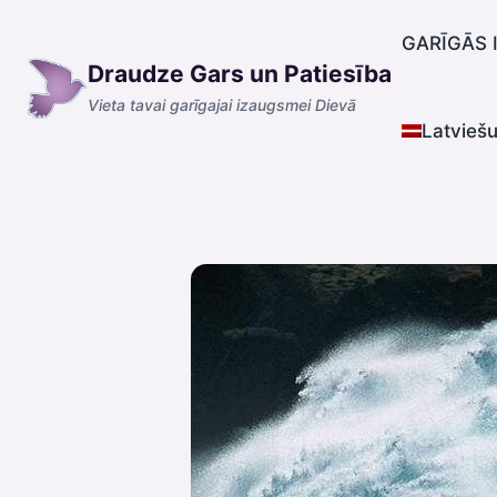
Skip
to
GARĪGĀS 
Draudze Gars un Patiesība
content
Vieta tavai garīgajai izaugsmei Dievā
Latvieš