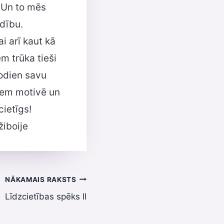
 Un to mēs
rdību.
i arī kaut kā
m trūka tieši
šodien savu
kiem motivē un
cietīgs!
žiboije
NĀKAMAIS RAKSTS
Līdzcietības spēks II