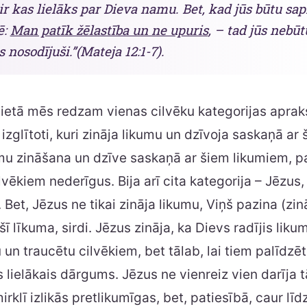
 ir kas lielāks par Dieva namu. Bet, kad jūs būtu sap
ē:
Man patīk žēlastība un ne upuris
, – tad jūs nebūt
 nosodījuši.”(Mateja 12:1-7).
ietā mēs redzam vienas cilvēku kategorijas apraks
i izglītoti, kuri zināja likumu un dzīvoja saskaņā ar 
mu zināšana un dzīve saskaņā ar šiem likumiem, pa
vēkiem nederīgus. Bija arī cita kategorija – Jēzus, 
 Bet, Jēzus ne tikai zināja likumu, Viņš pazina (zin
šī līkuma, sirdi. Jēzus zināja, ka Dievs radījis lik
u un traucētu cilvēkiem, bet tālab, lai tiem palīdz
s lielākais dārgums. Jēzus ne vienreiz vien darīja t
irklī izlikās pretlikumīgas, bet, patiesībā, caur līd