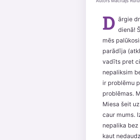
Autors
Mācītājs Rufu
D
ārgie d
dienā! 
mēs palūkosim
parādīja (atk
vadīts pret c
nepaliksim b
ir problēmu pi
problēmas. M
Miesa šeit uz
caur mums. Iz
nepalika bez
kaut nedaudz 