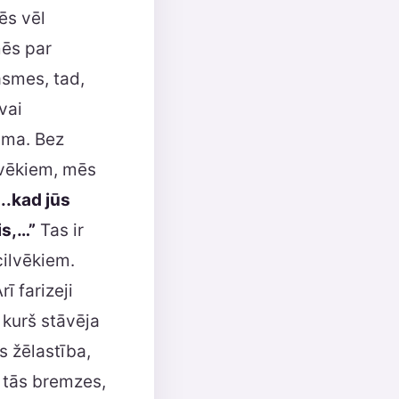
ēs vēl
mēs par
āsmes, tad,
vai
uma. Bez
lvēkiem, mēs
„..kad jūs
is,…”
Tas ir
cilvēkiem.
ī farizeji
, kurš stāvēja
ēs žēlastība,
 tās bremzes,