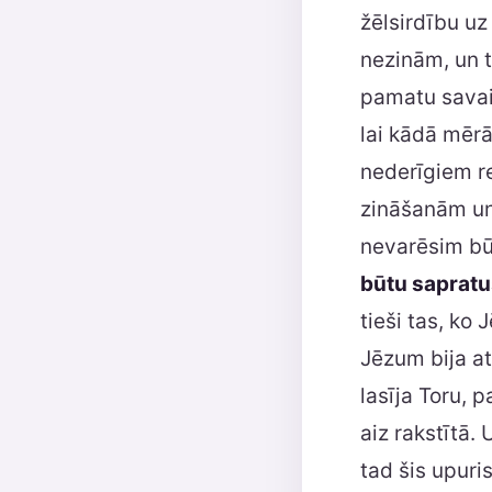
žēlsirdību uz
nezinām, un t
pamatu savai
lai kādā mēr
nederīgiem r
zināšanām un
nevarēsim būt
būtu sapratuš
tieši tas, ko
Jēzum bija at
lasīja Toru, 
aiz rakstītā. 
tad šis upur