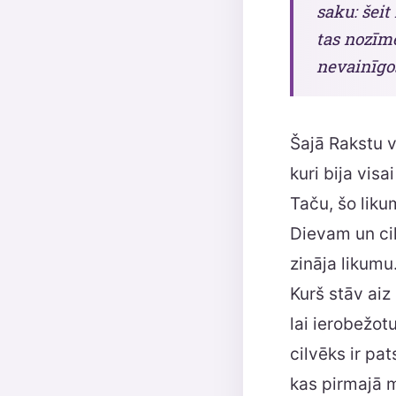
saku: šeit
tas nozīm
nevainīgos
Šajā Rakstu v
kuri bija visa
Taču, šo liku
Dievam un cil
zināja likumu.
Kurš stāv aiz 
lai ierobežot
cilvēks ir pat
kas pirmajā m