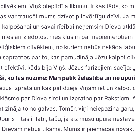
 cilvēkiem, Viņš piepildīja likumu. Ir kas tāds, ko m
as var traucēt mums dzīvot pilnvērtīgu dzīvi. Ja 
 kalpošanai un savai rīcībai neņemsim Dieva atkl
ā mēs arī ziedotos, mēs kļūsim par nepiemērotiem 
eliģiskiem cilvēkiem, no kuriem nebūs nekāda lab
 sapratnes par to, kas pamudināja Jēzu kalpot ci
 efektīvi, kāds bija Viņš. Jēzus farizejiem sacīja:
i, ko tas nozīmē: Man patīk žēlastība un ne upur
 Jēzus izprata un kas palīdzēja Viņam iet un kalpot 
klāsme par Dieva sirdi un izpratne par Rakstiem. Ar
pat zināja to no galvas. Tomēr, viņi neiepazina garu
Upuris – tas ir labi, taču, ja aiz mūsu upura nestāv
is Dievam nebūs tīkams. Mums ir jāiemācās novākt