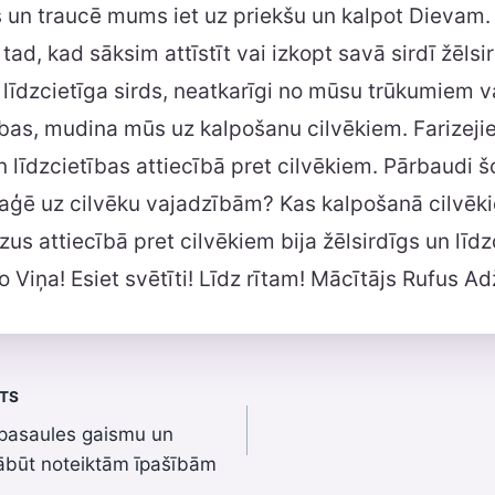
s un traucē mums iet uz priekšu un kalpot Dievam.
tad, kad sāksim attīstīt vai izkopt savā sirdī žēlsi
 līdzcietīga sirds, neatkarīgi no mūsu trūkumiem va
as, mudina mūs uz kalpošanu cilvēkiem. Farizejie
n līdzcietības attiecībā pret cilvēkiem. Pārbaudi 
reaģē uz cilvēku vajadzībām? Kas kalpošanā cilvē
zus attiecībā pret cilvēkiem bija žēlsirdīgs un līdz
 Viņa! Esiet svētīti! Līdz rītam! Mācītājs Rufus Ad
STS
s pasaules gaismu un
jābūt noteiktām īpašībām