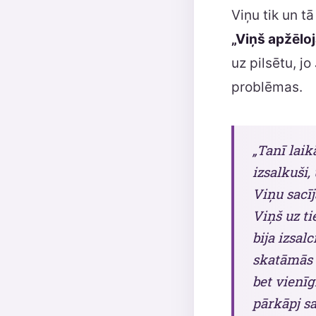
Viņu tik un tā
„Viņš apžēloj
uz pilsētu, jo
problēmas.
„Tanī laik
izsalkuši,
Viņu sacīj
Viņš uz ti
bija izsal
skatāmās 
bet vienīg
pārkāpj s