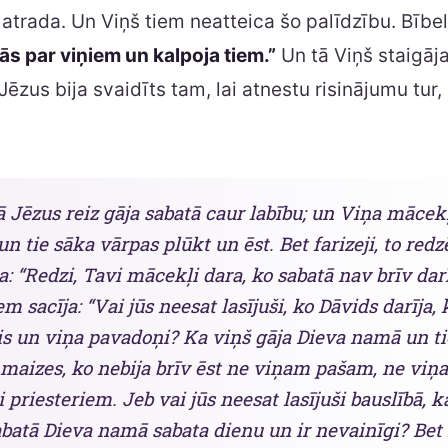
 atrada. Un Viņš tiem neatteica šo palīdzību. Bībelē
ās par viņiem un kalpoja tiem.”
Un tā Viņš staigāja
 Jēzus bija svaidīts tam, lai atnestu risinājumu tur, 
ā Jēzus reiz gāja sabatā caur labību; un Viņa mācekļ
 un tie sāka vārpas plūkt un ēst. Bet farizeji, to red
a: “Redzi, Tavi mācekļi dara, ko sabatā nav brīv darī
em sacīja: “Vai jūs neesat lasījuši, ko Dāvids darīja,
cis un viņa pavadoņi? Ka viņš gāja Dieva namā un ti
maizes, ko nebija brīv ēst ne viņam pašam, ne viņa
i priesteriem. Jeb vai jūs neesat lasījuši bauslībā, k
abatā Dieva namā sabata dienu un ir nevainīgi? Bet