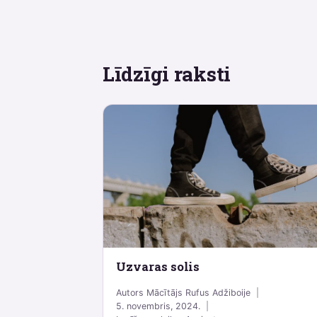
Līdzīgi raksti
Uzvaras solis
Autors
Mācītājs Rufus Adžiboije
5. novembris, 2024.