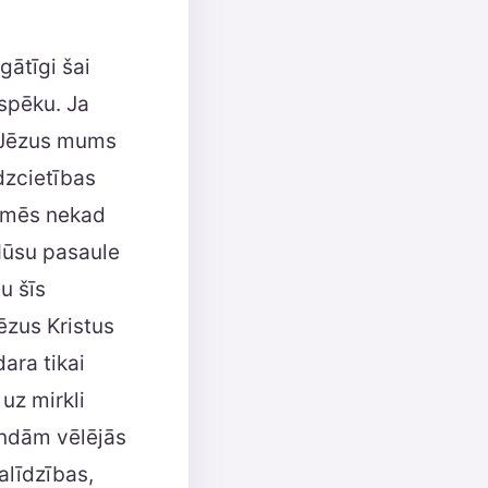
gātīgi šai
 spēku. Ja
i Jēzus mums
īdzcietības
d mēs nekad
Mūsu pasaule
u šīs
ēzus Kristus
ara tikai
uz mirkli
undām vēlējās
alīdzības,