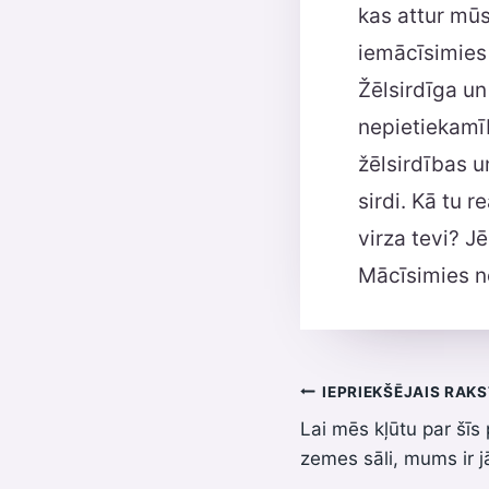
kas attur mū
iemācīsimies 
Žēlsirdīga un
nepietiekamīb
žēlsirdības u
sirdi. Kā tu 
virza tevi? Jē
Mācīsimies no
Ziņu
IEPRIEKŠĒJAIS RAK
Lai mēs kļūtu par šī
izvēlne
zemes sāli, mums ir 