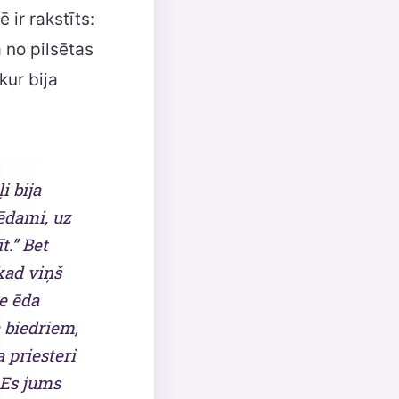
 ir rakstīts:
 no pilsētas
kur bija
i bija
zēdami, uz
t.” Bet
 kad viņš
e ēda
 biedriem,
a priesteri
 Es jums