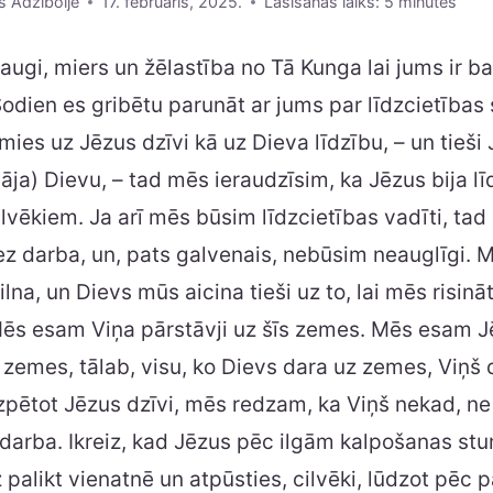
s Adžiboije
17. februāris, 2025.
Lasīšanas laiks:
5
minutes
raugi, miers un žēlastība no Tā Kunga lai jums ir ba
Šodien es gribētu parunāt ar jums par līdzcietības
ies uz Jēzus dzīvi kā uz Dieva līdzību, – un tieš
lāja) Dievu, – tad mēs ieraudzīsim, ka Jēzus bija l
ilvēkiem. Ja arī mēs būsim līdzcietības vadīti, ta
ez darba, un, pats galvenais, nebūsim neauglīgi. 
lna, un Dievs mūs aicina tieši uz to, lai mēs risināt
ēs esam Viņa pārstāvji uz šīs zemes. Mēs esam J
 zemes, tālab, visu, ko Dievs dara uz zemes, Viņš d
pētot Jēzus dzīvi, mēs redzam, ka Viņš nekad, ne 
 darba. Ikreiz, kad Jēzus pēc ilgām kalpošanas st
palikt vienatnē un atpūsties, cilvēki, lūdzot pēc p