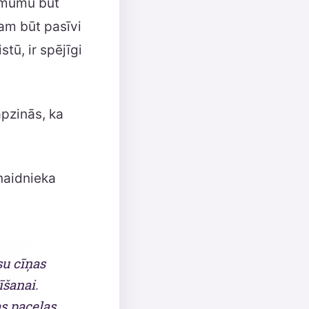
lēmumu būt
tam būt pasīvi
stū, ir spējīgi
apzinās, ka
naidnieka
su cīņas
īšanai.
s paceļas