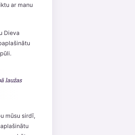
tiktu ar manu
tu Dieva
 paplašinātu
pūli.
bā laužas
u mūsu sirdī,
paplašinātu