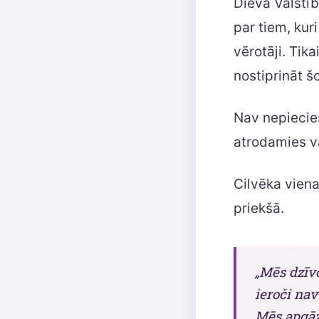
Dieva Valstīb
par tiem, kur
vērotāji. Tika
nostiprināt š
Nav nepiecieš
atrodamies v
Cilvēka viena
priekšā.
„Mēs dzīv
ieroči nav
Mēs apgāž