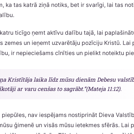
ka tas katrā ziņā notiks, bet ir svarīgi, lai tas no
alību.
atru ticīgo ņemt aktīvu dalību tajā, lai paplašinā
īs zemes un ieņemt uzvarētāju pozīciju Kristū. Lai
bu, ir nepieciešams cīnīties un pielikt noteiktu pie
ņa Kristītāja laika līdz mūsu dienām Debesu valstī
īkotāji ar varu cenšas to sagrābt.”(Mateja 11:12).
 piepūles, nav iespējams nostiprināt Dieva Valstīb
mūsu ģimenē un visās mūsu ietekmes sfērās. Lai 