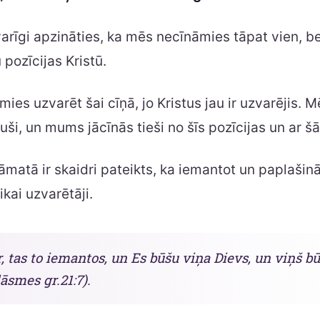
svarīgi apzināties, ka mēs necīnāmies tāpat vien, b
 pozīcijas Kristū.
es uzvarēt šai cīņā, jo Kristus jau ir uzvarējis. M
ši, un mums jācīnās tieši no šīs pozīcijas un ar šā
matā ir skaidri pateikts, ka iemantot un paplašin
ikai uzvarētāji.
, tas to iemantos, un Es būšu viņa Dievs, un viņš 
lāsmes gr.21:7).