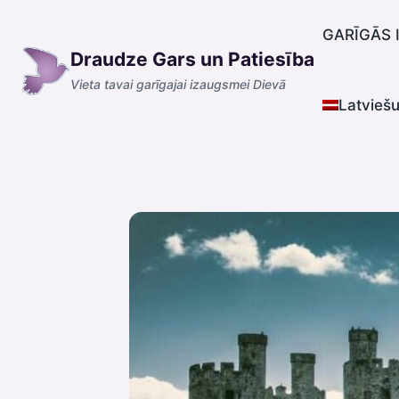
Skip
to
GARĪGĀS 
Draudze Gars un Patiesība
content
Vieta tavai garīgajai izaugsmei Dievā
Latvieš