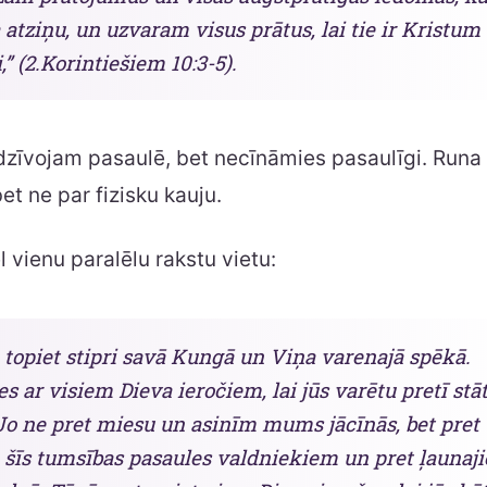
 atziņu, un uzvaram visus prātus, lai tie ir Kristum
,” (2.Korintiešiem 10:3-5).
zīvojam pasaulē, bet necīnāmies pasaulīgi. Runa 
et ne par fizisku kauju.
 vienu paralēlu rakstu vietu:
 topiet stipri savā Kungā un Viņa varenajā spēkā.
es ar visiem Dieva ieročiem, lai jūs varētu pretī stā
 Jo ne pret miesu un asinīm mums jācīnās, bet pret
 šīs tumsības pasaules valdniekiem un pret ļaunaj