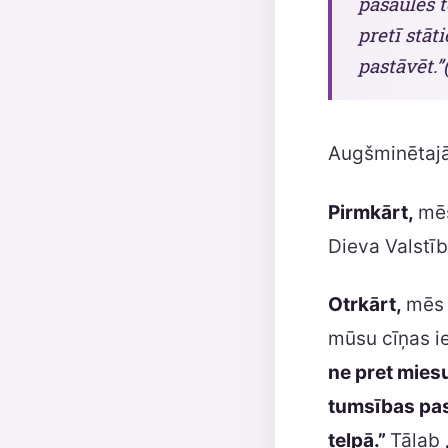
pasaules t
pretī stāt
pastāvēt.”
Augšminētajā
Pirmkārt,
mēs
Dieva Valstīb
Otrkārt,
mēs 
mūsu cīņas ier
ne pret mies
tumsības pas
telpā.”
Tālab