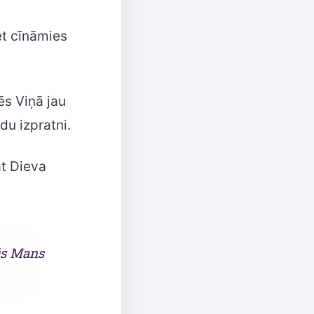
et cīnāmies
ēs Viņā jau
du izpratni.
āt Dieva
būs Mans