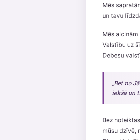
Mēs sapratām, 
un tavu līdzd
Mēs aicinām k
Valstību uz š
Debesu valstī
„Bet no Jā
iekšā un t
Bez noteiktas
mūsu dzīvē, 