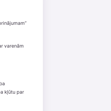
iprinājumam”
 ar varenām
ība
ba kļūtu par