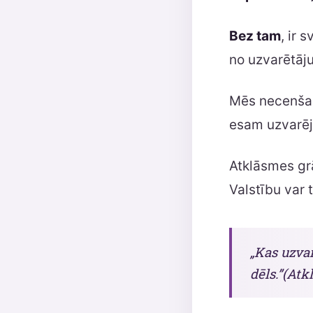
Bez tam
, ir 
no uzvarētāju
Mēs necenšami
esam uzvarēju
Atklāsmes grā
Valstību var t
„Kas uzvar
dēls.”(Atk