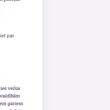
iet par
ties velna
 valdībām
iem gariem