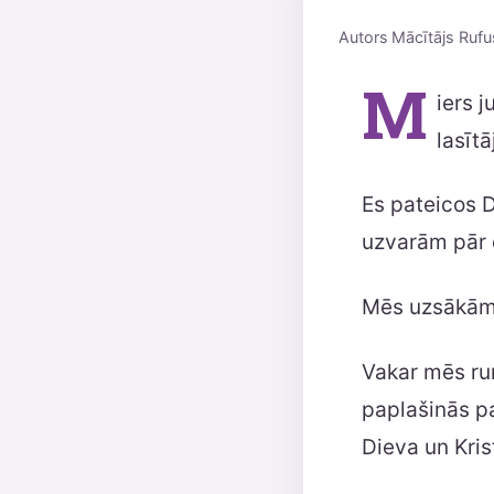
Autors
Mācītājs Rufu
M
iers 
lasītāj
Es pateicos D
uzvarām pār 
Mēs uzsākām 
Vakar mēs run
paplašinās pa
Dieva un Kris