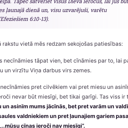
elpā. Tāpēc satveriet visus Dieva ieročus, lai jūs bū
ies ļaunajā dienā un, visu uzvarējuši, varētu
(Efeziešiem 6:10-13).
 rakstu vietā mēs redzam sekojošas patiesības:
 necīnāmies tāpat vien, bet cīnāmies par to, lai p
u un virzītu Viņa darbus virs zemes.
necīnāmies pret cilvēkiem vai pret miesu un asin
oči nevar būt miesīgi, bet tikai garīgi. Tas viss ir
u un asinīm mums jācīnās, bet pret varām un vald
aules valdniekiem un pret ļaunajiem gariem pas
„..mūsu cīņas ieroči nav miesīgi”.