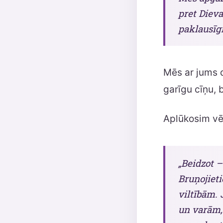
pret Dieva
paklausīgi
Mēs ar jums d
garīgu cīņu, b
Aplūkosim vēl
„Beidzot –
Bruņojieti
viltībām.
un varām,