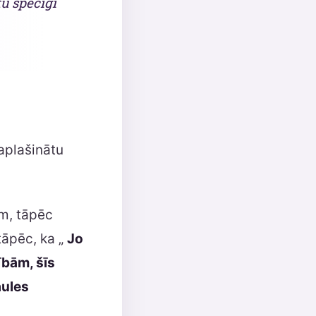
tu spēcīgi
aplašinātu
īm, tāpēc
 tāpēc, ka „
Jo
ībām, šīs
aules