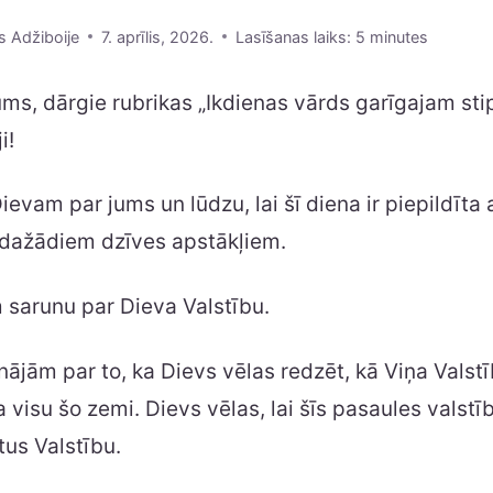
s Adžiboije
7. aprīlis, 2026.
Lasīšanas laiks:
5
minutes
jums, dārgie rubrikas „Ikdienas vārds garīgajam st
i!
ievam par jums un lūdzu, lai šī diena ir piepildīta
dažādiem dzīves apstākļiem.
sarunu par Dieva Valstību.
ājām par to, ka Dievs vēlas redzēt, kā Viņa Valst
 visu šo zemi. Dievs vēlas, lai šīs pasaules valstī
tus Valstību.