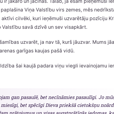
u ir jākaro un jācīnās. Tālab, ja esam pieņēmuši 
i paplašina Viņa Valstību virs zemes, mēs nedrīks
i aktīvi cilvēki, kuri ieņēmuši uzvarētāju pozīciju Kri
o Valstību savā dzīvē un sev visapkārt.
amības uzvarēt, ja nav tā, kurš jāuzvar. Mums jā
arenas garīgas kaujas pašā vidū.
ldzība šai kaujā padara viņu viegli ievainojamu ie
ojam gan pasaulē, bet necīnāmies pasaulīgi. Jo mū
 miesīgi, bet spēcīgi Dieva priekšā cietokšņu noārd
am prātojumus un visas augstprātīgās iedomas, ka