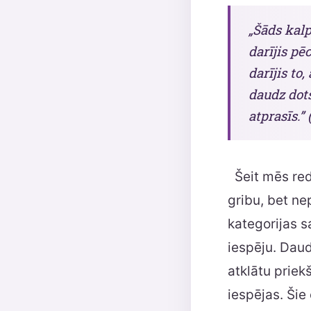
„Šāds kalp
darījis pē
darījis to
daudz dots
atprasīs.”
Šeit mēs redz
gribu, bet ne
kategorijas s
iespēju. Daud
atklātu priekš
iespējas. Šie 