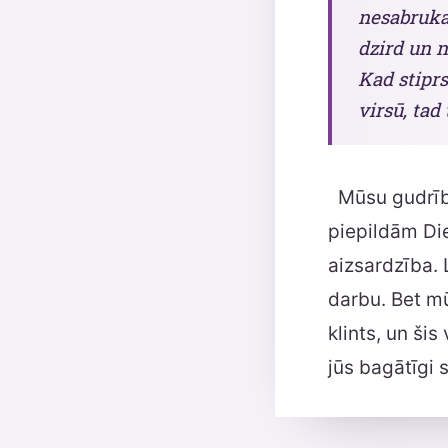
nesabruka;
dzird un 
Kad stiprs
virsū, tad 
Mūsu gudrība
piepildām Die
aizsardzība. 
darbu. Bet mū
klints, un šis
jūs bagātīgi 