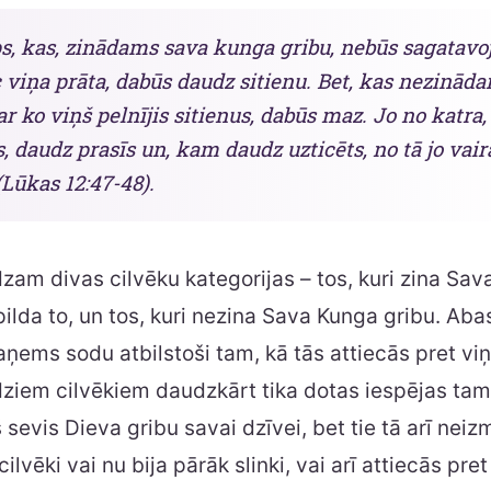
s, kas, zinādams sava kunga gribu, nebūs sagatavoj
c viņa prāta, dabūs daudz sitienu. Bet, kas nezinād
, ar ko viņš pelnījis sitienus, dabūs maz. Jo no katra
, daudz prasīs un, kam daudz uzticēts, no tā jo vai
 (Lūkas 12:47-48).
am divas cilvēku kategorijas – tos, kuri zina Sa
pilda to, un tos, kuri nezina Sava Kunga gribu. Aba
aņems sodu atbilstoši tam, kā tās attiecās pret vi
ziem cilvēkiem daudzkārt tika dotas iespējas tam, 
 sevis Dieva gribu savai dzīvei, bet tie tā arī neiz
cilvēki vai nu bija pārāk slinki, vai arī attiecās pr