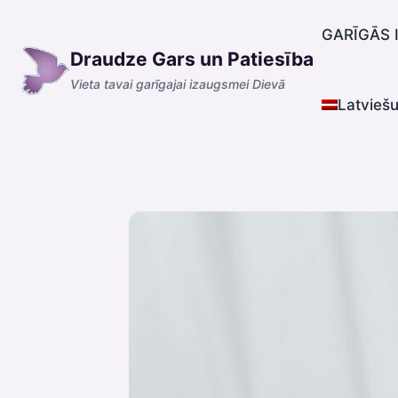
Skip
to
GARĪGĀS 
Draudze Gars un Patiesība
content
Vieta tavai garīgajai izaugsmei Dievā
Latvieš