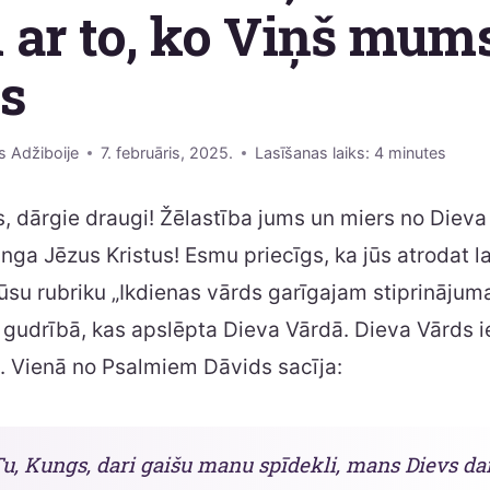
ar to, ko Viņš mums 
is
s Adžiboije
7. februāris, 2025.
Lasīšanas laiks:
4
minutes
s, dārgie draugi! Žēlastība jums un miers no Diev
ga Jēzus Kristus! Esmu priecīgs, ka jūs atrodat lai
su rubriku „Ikdienas vārds garīgajam stiprinājum
s gudrībā, kas apslēpta Dieva Vārdā. Dieva Vārds 
. Vienā no Psalmiem Dāvids sacīja:
u, Kungs, dari gaišu manu spīdekli, mans Dievs da