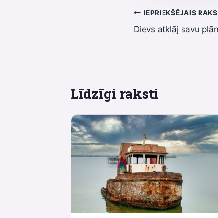
Ziņu
IEPRIEKŠĒJAIS RAK
Dievs atklāj savu plā
izvēlne
Līdzīgi raksti