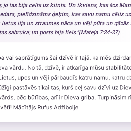
 jo tas bija celts uz klints. Un ikviens, kas šos Ma
nedara, pielīdzināms ģeķim, kas savu namu cēlis uz
 lietus lija un straumes nāca un vēji pūta un gāz
tas sabruka; un posts bija liels.”(Mateja 7:24-27).
 vai saprātīgums šai dzīvē ir tajā, ka mēs dzird
va vārdu. No tā, dzīvē, ir atkarīga mūsu stabilitāt
Lietus, upes un vēji pārbaudīs katru namu, katru dz
žīgi pastāvēs tikai tas, kurš ceļ savu dzīvi uz Die
 vārds, pēc būtības, arī ir Dieva griba. Turpināsim r
svētī! Mācītājs Rufus Adžiboije