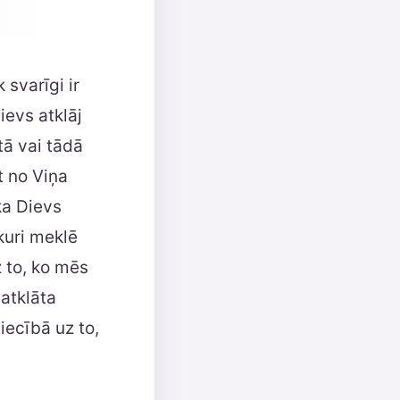
 svarīgi ir
ievs atklāj
ā vai tādā
 no Viņa
ka Dievs
 kuri meklē
z to, ko mēs
 atklāta
iecībā uz to,