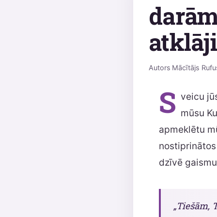
darām 
atklāj
Autors
Mācītājs Rufu
S
veicu jū
mūsu Kun
apmeklētu mū
nostiprināto
dzīvē gaismu
„Tiešām, T