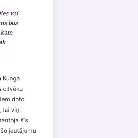
ies vai
ams būs
, kam
rāk
va Kunga
s cilvēku
ņiem doto
lai viņi
mantoja šīs
et šo jautājumu