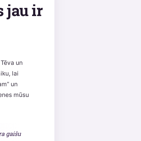
jau ir
a Tēva un
ku, lai
am” un
ienes mūsu
ra gaišu