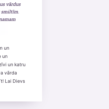
nus vārdus
 smiltīm.
ās namam
am un
e un
īvi un katru
va vārda
īt! Lai Dievs