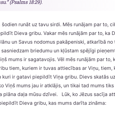
u.” (Psalms 18:29).
odien runāt uz tavu sirdi. Mēs runājam par to, cik
epildīt Dieva gribu. Vakar mēs runājām par to, ka D
ānu un Savus nodomus pakāpeniski, atkarībā no t
 sasniedzam briedumu un kļūstam spējīgi pieņemt
Viņš mums ir sagatavojis. Vēl mēs runājām par to, 
ribu tiem, kuriem ir tuvas attiecības ar Viņu, tiem,
 kuri ir gatavi piepildīt Viņa gribu. Dievs skatās u
ko Viņš mums jau ir atklājis, un tikai tad mums tiks
plāna daļa mūsu dzīvei. Lūk, ko Jēzus sacīja att
r piepildīt Dieva gribu, kas mums darīta zināma: