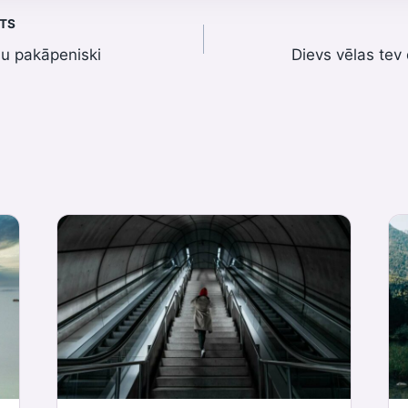
STS
nu pakāpeniski
Dievs vēlas tev