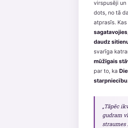
virspusēji un 
dots, no tā d
atprasīs. Kas
sagatavojies
daudz sitienu
svarīga katra
mūžīgais stā
par to, ka
Die
starpniecību
„Tāpēc ikv
gudram vīr
straumes 