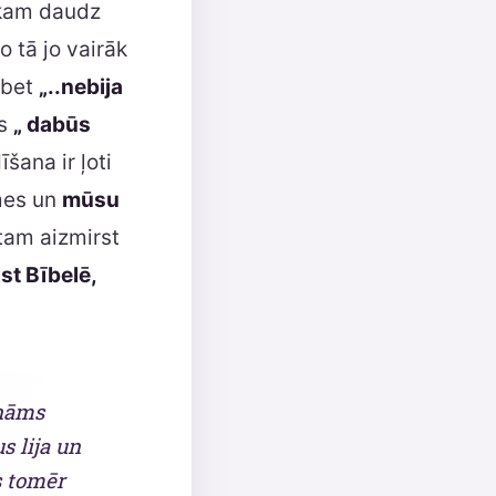
, kam daudz
o tā jo vairāk
, bet
„..nebija
ds
„ dabūs
šana ir ļoti
mes un
mūsu
tam aizmirst
st Bībelē,
ināms
s lija un
s tomēr