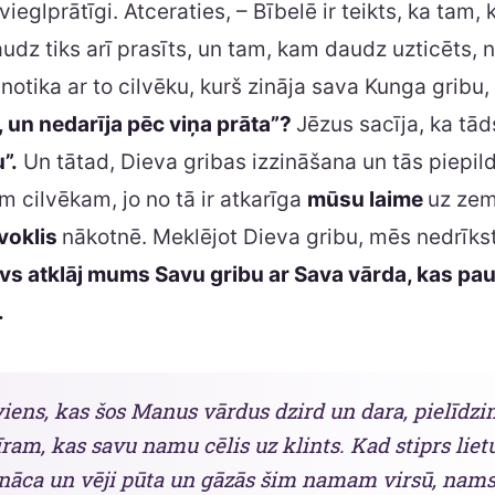
vieglprātīgi. Atceraties, – Bībelē ir teikts, ka tam
audz tiks arī prasīts, un tam, kam daudz uzticēts, n
 notika ar to cilvēku, kurš zināja sava Kunga gribu
, un nedarīja pēc viņa prāta”?
Jēzus sacīja, ka tā
”.
Un tātad, Dieva gribas izzināšana un tās piepildī
m cilvēkam, jo no tā ir atkarīga
mūsu laime
uz ze
voklis
nākotnē. Meklējot Dieva gribu, mēs nedrīks
vs atklāj mums Savu gribu ar Sava vārda, kas pau
.
iens, kas šos Manus vārdus dzird un dara, pielīdz
am, kas savu namu cēlis uz klints. Kad stiprs lietu
nāca un vēji pūta un gāzās šim namam virsū, nam