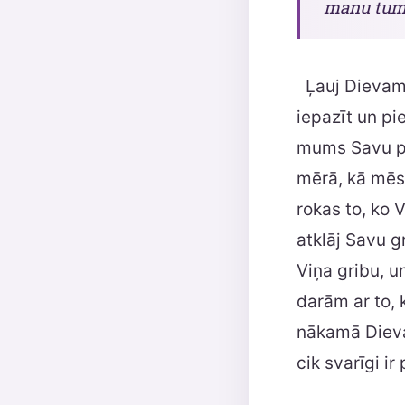
manu tums
Ļauj Dievam š
iepazīt un pi
mums Savu pl
mērā, kā mēs
rokas to, ko 
atklāj Savu g
Viņa gribu, un
darām ar to, 
nākamā Dieva 
cik svarīgi i