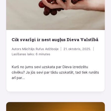
Cik svarīgi ir nest augļus Dieva Valstībā
Autors
Mācītājs Rufus Adžiboije
21. oktobris, 2025.
Lasīšanas laiks:
6
minutes
Kurš no jums sevi uzskata par Dieva izredzētu
cilvēku? Ja jūs sevi par tādu uzskatāt, tad tiek runāts
arī par...