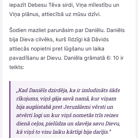
iepazīt Debesu Tēva sirdi, Viņa mīlestību un
Viņa plānus, attiecībā uz mūsu dzīvi.
Šodien mazliet parunāsim par Daniēlu. Daniēls
bija Dieva cilvēks, kurš līdzīgi kā Dāvids
attiecās nopietni pret lūgšanu un laika
pavadīšanu ar Dievu. Daniēla grāmatā 6: 10 ir
teikts:
„Kad Daniēls dzirdēja, ka ir izsludināts šāds
rīkojums, viņš gāja savā namā, kur viņam
bija augšistabā pret Jeruzālemi vērsti un
atvērti logi un kur viņš nometās trīs reizes
dienā ceļos, pielūdza un slavēja savu Dievu,
kā viņš to visu laiku kārtīgi bija darījis.”