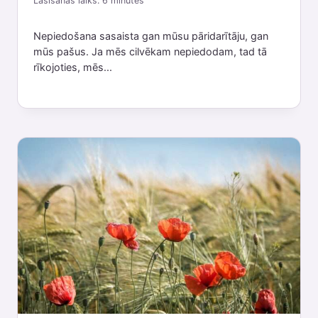
Lasīšanas laiks:
6
minutes
Nepiedošana sasaista gan mūsu pāridarītāju, gan
mūs pašus. Ja mēs cilvēkam nepiedodam, tad tā
rīkojoties, mēs...