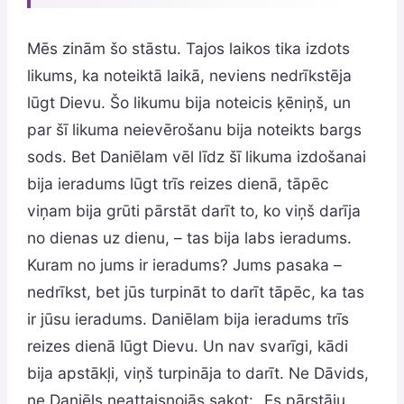
Mēs zinām šo stāstu. Tajos laikos tika izdots
likums, ka noteiktā laikā, neviens nedrīkstēja
lūgt Dievu. Šo likumu bija noteicis ķēniņš, un
par šī likuma neievērošanu bija noteikts bargs
sods. Bet Daniēlam vēl līdz šī likuma izdošanai
bija ieradums lūgt trīs reizes dienā, tāpēc
viņam bija grūti pārstāt darīt to, ko viņš darīja
no dienas uz dienu, – tas bija labs ieradums.
Kuram no jums ir ieradums? Jums pasaka –
nedrīkst, bet jūs turpināt to darīt tāpēc, ka tas
ir jūsu ieradums. Daniēlam bija ieradums trīs
reizes dienā lūgt Dievu. Un nav svarīgi, kādi
bija apstākļi, viņš turpināja to darīt. Ne Dāvids,
ne Daniēls neattaisnojās sakot: „Es pārstāju