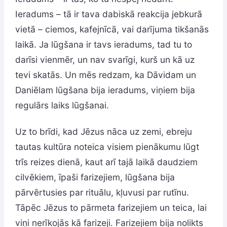
Ieradums – tā ir tava dabiskā reakcija jebkurā
vietā – ciemos, kafejnīcā, vai darījuma tikšanās
laikā. Ja lūgšana ir tavs ieradums, tad tu to
darīsi vienmēr, un nav svarīgi, kurš un kā uz
tevi skatās. Un mēs redzam, ka Dāvidam un
Daniēlam lūgšana bija ieradums, viņiem bija
regulārs laiks lūgšanai.
Uz to brīdi, kad Jēzus nāca uz zemi, ebreju
tautas kultūra noteica visiem pienākumu lūgt
trīs reizes dienā, kaut arī tajā laikā daudziem
cilvēkiem, īpaši farizejiem, lūgšana bija
pārvērtusies par rituālu, kļuvusi par rutīnu.
Tāpēc Jēzus to pārmeta farizejiem un teica, lai
viņi nerīkojās kā farizeji. Farizejiem bija nolikts