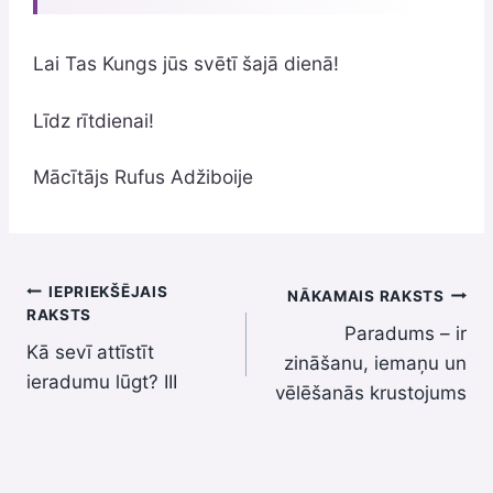
Lai Tas Kungs jūs svētī šajā dienā!
Līdz rītdienai!
Mācītājs Rufus Adžiboije
Ziņu
IEPRIEKŠĒJAIS
NĀKAMAIS RAKSTS
RAKSTS
Paradums – ir
izvēlne
Kā sevī attīstīt
zināšanu, iemaņu un
ieradumu lūgt? III
vēlēšanās krustojums