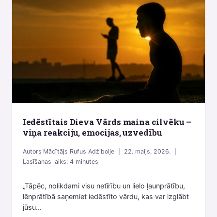
Iedēstītais Dieva Vārds maina cilvēku –
viņa reakciju, emocijas, uzvedību
Autors
Mācītājs Rufus Adžiboije
22. maijs, 2026.
Lasīšanas laiks:
4
minutes
„Tāpēc, nolikdami visu netīrību un lielo ļaunprātību,
lēnprātībā saņemiet iedēstīto vārdu, kas var izglābt
jūsu...