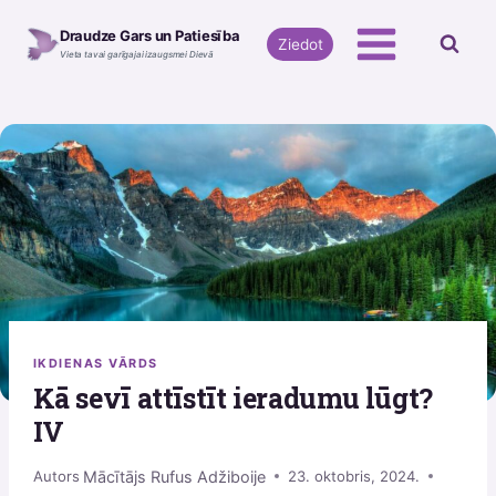
Skip
Draudze Gars un Patiesība
to
Ziedot
Vieta tavai garīgajai izaugsmei Dievā
content
IKDIENAS VĀRDS
Kā sevī attīstīt ieradumu lūgt?
IV
Mācītājs Rufus Adžiboije
Autors
23. oktobris, 2024.