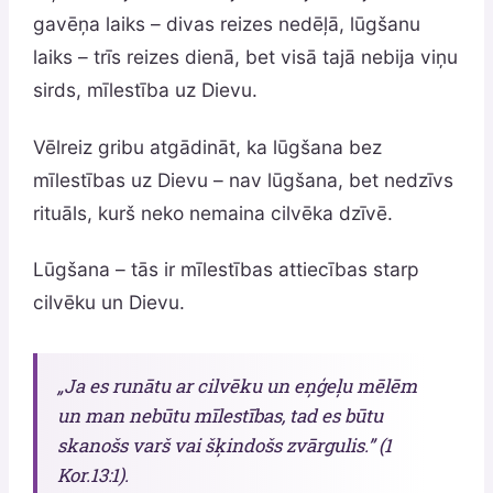
gavēņa laiks – divas reizes nedēļā, lūgšanu
laiks – trīs reizes dienā, bet visā tajā nebija viņu
sirds, mīlestība uz Dievu.
Vēlreiz gribu atgādināt, ka lūgšana bez
mīlestības uz Dievu – nav lūgšana, bet nedzīvs
rituāls, kurš neko nemaina cilvēka dzīvē.
Lūgšana – tās ir mīlestības attiecības starp
cilvēku un Dievu.
„Ja es runātu ar cilvēku un eņģeļu mēlēm
un man nebūtu mīlestības, tad es būtu
skanošs varš vai šķindošs zvārgulis.” (1
Kor.13:1).