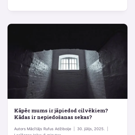
Kāpēc mums ir jāpiedod cilvēkiem?
Kādas ir nepiedošanas sekas?
Autors
Mācītājs Rufus Adžiboije
30. jūlijs, 2025.