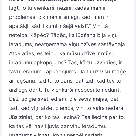
lūgt, jo tu vienkārši nezini, kādas man ir
problēmas, cik man ir smagi, kādi man ir
apstākļi, kādi likumi ir šajā valstī.” Viņi tā
neteica. Kāpēc? Tāpēc, ka lūgšana bija viņu
ieradums, neatņemama viņu dzīves sastāvdaļa.
Atceraties, es teicu, ka mūsu dzīve ir mūsu
ieradumu apkopojums? Tas, kā tu uzvedies, ir
tavu ieradumu apkopojums. Ja tu uz visu reaģē
ar lūgšanu, tad tu to darīsi pat tad, kad tev to
aizliegs darīt. Tu vienkārši nespēsi to nedarīt.
Daži ticīgie svētī ēdienu pie sevis mājās, bet
tad, kad viņi aiziet ciemos, viņi to vairs nedara.
Jūs ziniet, par ko tas liecina? Tas liecina par to,
ka tas vēl nav kļuvis par viņu ieradumu.
Ieradums – ir tas, ko tu nespēj nedarīt.