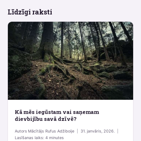
Līdzīgi raksti
Kā mēs iegūstam vai saņemam
dievbijību savā dzīvē?
Autors
Mācītājs Rufus Adžiboije
31. janvāris, 2026.
Lasīšanas laiks:
4
minutes