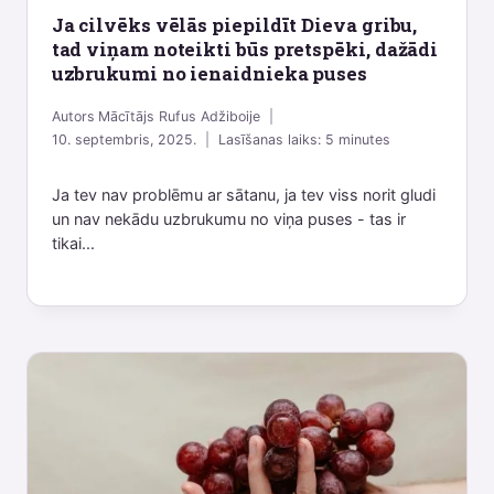
Ja cilvēks vēlās piepildīt Dieva gribu,
tad viņam noteikti būs pretspēki, dažādi
uzbrukumi no ienaidnieka puses
Autors
Mācītājs Rufus Adžiboije
10. septembris, 2025.
Lasīšanas laiks:
5
minutes
Ja tev nav problēmu ar sātanu, ja tev viss norit gludi
un nav nekādu uzbrukumu no viņa puses - tas ir
tikai...