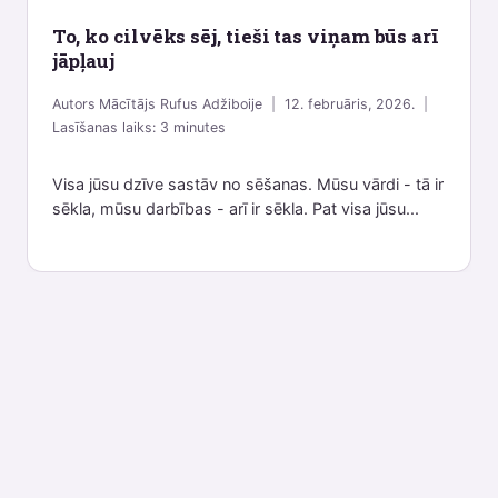
To, ko cilvēks sēj, tieši tas viņam būs arī
jāpļauj
Autors
Mācītājs Rufus Adžiboije
12. februāris, 2026.
Lasīšanas laiks:
3
minutes
Visa jūsu dzīve sastāv no sēšanas. Mūsu vārdi - tā ir
sēkla, mūsu darbības - arī ir sēkla. Pat visa jūsu...