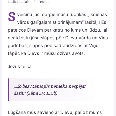
Lasīšanas laiks:
4
minutes
S
veicinu jūs, dārgie mūsu rubrikas „Ikdienas
vārds garīgajam stiprinājumam” lasītāji! Es
pateicos Dievam par katru no jums un lūdzu, lai
neatdzistu jūsu slāpes pēc Dieva Vārda un Viņa
gudrības, slāpes pēc sadraudzības ar Viņu,
tāpēc ka Dievs ir mūsu dzīves avots.
Jēzus teica:
„…jo bez Manis jūs nenieka nespējat
darīt.” (Jāņa Ev. 15:5b)
Lūgšana mūs savieno ar Dievu, palīdz mums