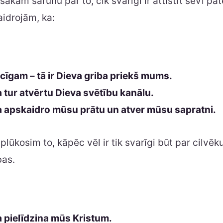
ākām sarunu par to, cik svarīgi ir attīstīt sevī pate
idrojām, ka:
icīgam – tā ir Dieva griba priekš mums.
 tur atvērtu Dieva svētību kanālu.
a apskaidro mūsu prātu un atver mūsu sapratni.
lūkosim to, kāpēc vēl ir tik svarīgi būt par cilvēku,
bas.
a pielīdzina mūs Kristum.