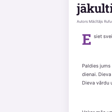
jākult
Autors
Mācītājs Rufu
E
siet sve
Paldies jums p
dienai. Dieva
Dieva vārdu u