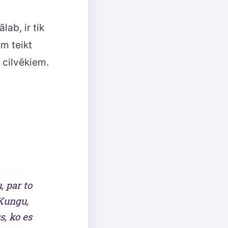
lab, ir tik
em teikt
 cilvēkiem.
, par to
 Kungu,
s, ko es