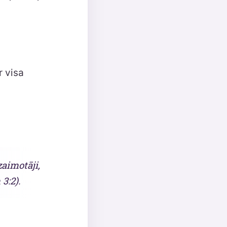
r visa
zaimotāji,
3:2).