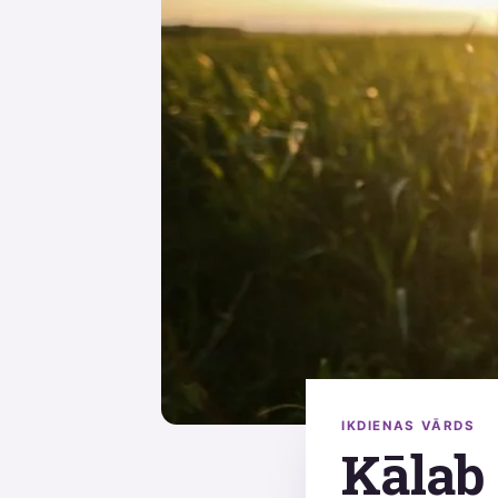
IKDIENAS VĀRDS
Kālab