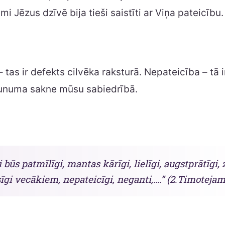
i Jēzus dzīvē bija tieši saistīti ar Viņa pateicību.
 tas ir defekts cilvēka raksturā. Nepateicība – tā i
unuma sakne mūsu sabiedrībā.
i būs patmīlīgi, mantas kārīgi, lielīgi, augstprātīgi, 
gi vecākiem, nepateicīgi, neganti,….” (2.Timotejam 