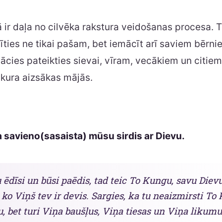
ā ir daļa no cilvēka rakstura veidošanas procesa. Tā
īties ne tikai pašam, bet iemācīt arī saviem bērni
mācies pateikties sievai, vīram, vecākiem un citiem
, kura aizsākas mājās.
a savieno(sasaista) mūsu sirdis ar Dievu.
 ēdīsi un būsi paēdis, tad teic To Kungu, savu Dievu
 ko Viņš tev ir devis. Sargies, ka tu neaizmirsti To
, bet turi Viņa baušļus, Viņa tiesas un Viņa likumu