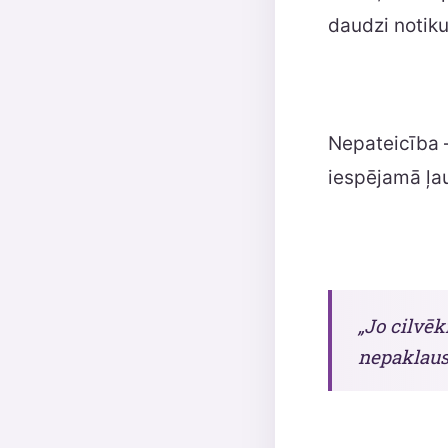
daudzi notikum
Nepateicība –
iespējamā ļa
„Jo cilvēk
nepaklausī