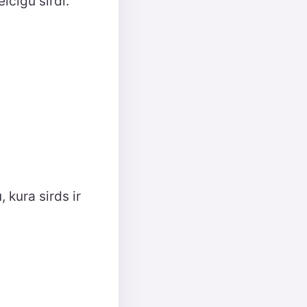
icīgu sirdi.
 kura sirds ir