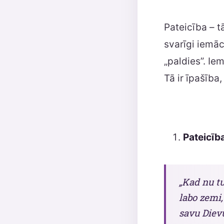
Pateicība – t
svarīgi iemāc
„paldies”. Ie
Tā ir īpašība
Pateicīb
„Kad nu tu
labo zemi,
savu Dievu