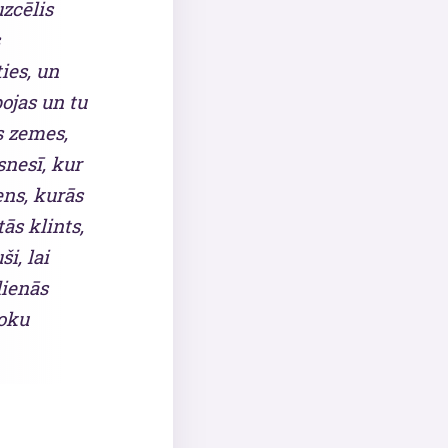
uzcēlis
ies, un
pojas un tu
s zemes,
snesī, kur
ens, kurās
ās klints,
i, lai
dienās
roku