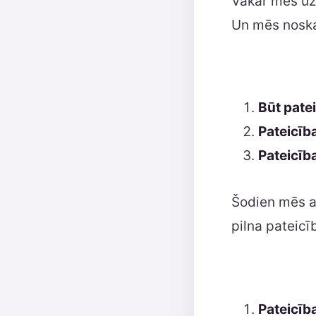
Vakar mēs uzs
Un mēs noska
Būt pate
Pateicība
Pateicīb
Šodien mēs ap
pilna pateicī
Pateicīb