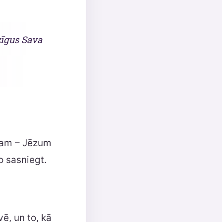
zīgus Sava
ēlam – Jēzum
o sasniegt.
ē, un to, kā