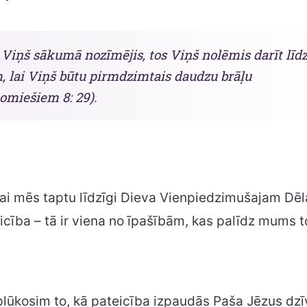
 Viņš sākumā nozīmējis, tos Viņš nolēmis darīt līd
, lai Viņš būtu pirmdzimtais daudzu brāļu
Romiešiem 8: 29).
 lai mēs taptu līdzīgi Dieva Vienpiedzimušajam D
icība – tā ir viena no īpašībām, kas palīdz mums t
lūkosim to, kā pateicība izpaudās Paša Jēzus dzīv