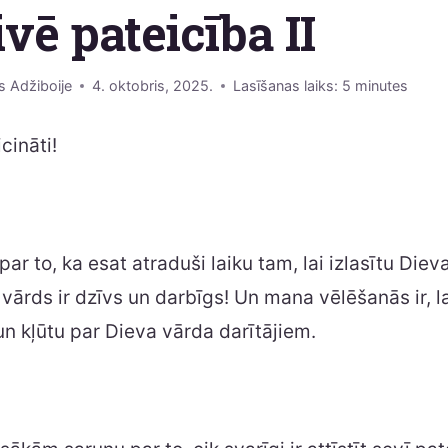
ivē pateicība II
s Adžiboije
4. oktobris, 2025.
Lasīšanas laiks:
5
minutes
icināti!
ar to, ka esat atraduši laiku tam, lai izlasītu Diev
 vārds ir dzīvs un darbīgs! Un mana vēlēšanās ir, la
n kļūtu par Dieva vārda darītājiem.