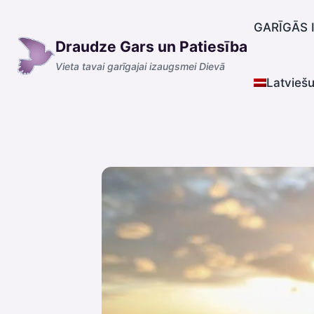
Skip
to
GARĪGĀS 
Draudze Gars un Patiesība
content
Vieta tavai garīgajai izaugsmei Dievā
Latvieš