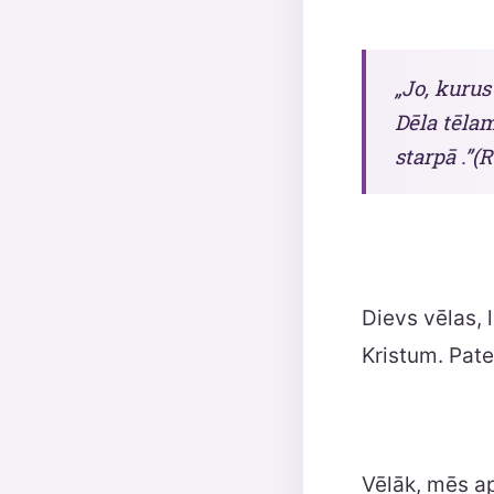
„Jo, kurus
Dēla tēlam
starpā .”(
Dievs vēlas,
Kristum. Pate
Vēlāk, mēs ap