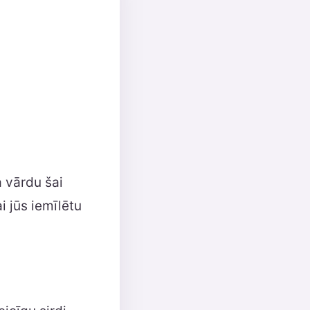
a vārdu šai
i jūs iemīlētu