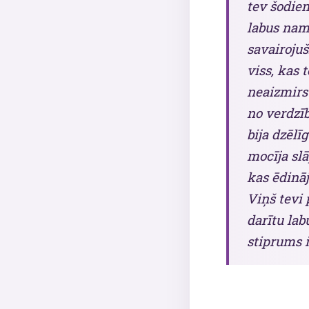
tev šodien
labus namu
savairojuš
viss, kas 
neaizmirst
no verdzīb
bija dzēlī
mocīja slā
kas ēdināj
Viņš tevi 
darītu lab
stiprums i