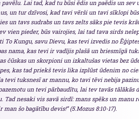
 pavēlu. Lai tad, kad tu būsi ēdis un paēdis un sev 
s, un tur dzīvosi, kad tavi vērši un tavi sīklopi būs
ies un tavs sudrabs un tavs zelts sāks pie tevis krāt
tev vien pieder, būs vairojies, lai tad tava sirds nele
i To Kungu, savu Dievu, kas tevi izvedis no Ēģipte
as nama, kas tevi ir vadījis plašā un briesmīgā tuk
gas čūskas un skorpioni un izkaltušas vietas bez ūd
pes, kas tad priekš tevis lika izplūst ūdenim no ciet
a tevi tuksnesī ar mannu, ko tavi tēvi nebija pazinuš
pazemotu un tevi pārbaudītu, lai tev tavās tālākās 
u. Tad nesaki vis savā sirdī: mans spēks un manu 
r man šo bagātību devis!” (5.Mozus 8:10-17).